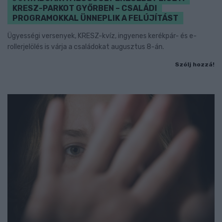
KRESZ-PARKOT GYŐRBEN – CSALÁDI
PROGRAMOKKAL ÜNNEPLIK A FELÚJÍTÁST
Ügyességi versenyek, KRESZ-kvíz, ingyenes kerékpár- és e-
rollerjelölés is várja a családokat augusztus 8-án.
Szólj hozzá!