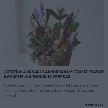
EXTRA: A VÁSÁRCSARNOKBAN NYITJA ÚJ ÉVADÁT
A GYŐRI FILHARMONIKUS ZENEKAR
A „Zenélő piac” című különleges koncerttel szeptember 7-én
rendhagyó helyszínen találkozhat a közönség a klasszikus
zenével.
Szólj hozzá!