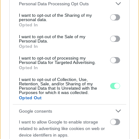
Please note that this website/app uses one or more Google
Personal Data Processing Opt Outs
services and may gather and store information including but
not limited to your visit or usage behaviour. You may click to
I want to opt-out of the Sharing of my
A RÓMAIAKTÓL AZ AGYAGKATONÁKIG –
personal data.
grant or deny consent to Google and its third-party tags to
TÁRLATVEZETÉSEK, WORKSHOP ÉS
Opted In
KÖZÖNSÉGTALÁLKOZÓ VÁRJA A LÁTOGATÓKAT A
use your data for below specified purposes in below Google
GYŐRI RÓMER MÚZEUMBAN
consent section.
I want to opt-out of the Sale of my
Personal Data.
Ingyenes programokkal és különleges kiállításokkal készülnek a
Opted In
hét második felére, a hőségriadó idején ráadásul a Várkazamata
I want to opt-out of processing my
– Kőtár is díjmentesen látogatható.
Personal Data for Targeted Advertising.
Opted In
Szólj hozzá!
I want to opt-out of Collection, Use,
Retention, Sale, and/or Sharing of my
Personal Data that Is Unrelated with the
Purposes for which it was collected.
Opted Out
Google consents
I want to allow Google to enable storage
related to advertising like cookies on web or
device identifiers in apps.