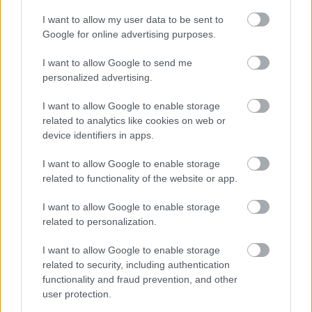
I want to allow my user data to be sent to
Google for online advertising purposes.
I want to allow Google to send me
personalized advertising.
CZUNYINÉ HARCA A GMAIL ÉS AZ ÖNKÉNY ELLEN
I want to allow Google to enable storage
- LETILTOTTA A GOOGLE A VÉDVONAL LEVELEZŐ
related to analytics like cookies on web or
FIÓKJÁT
device identifiers in apps.
Nem vicc! A Fidesz maradéka tényleg egy ingyenes e-mail
I want to allow Google to enable storage
szolgáltatást használt, hogy megvédje a Fidesz maradékát.
related to functionality of the website or app.
Szólj hozzá!
I want to allow Google to enable storage
related to personalization.
I want to allow Google to enable storage
related to security, including authentication
functionality and fraud prevention, and other
user protection.