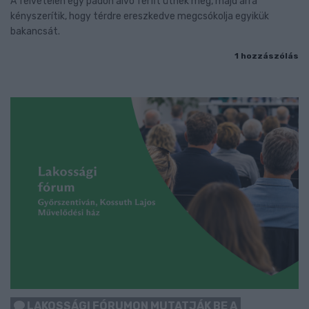
A felvételen egy padon alvó férfit ütnek meg, majd arra
kényszerítik, hogy térdre ereszkedve megcsókolja egyikük
bakancsát.
1 hozzászólás
LAKOSSÁGI FÓRUMON MUTATJÁK BE A