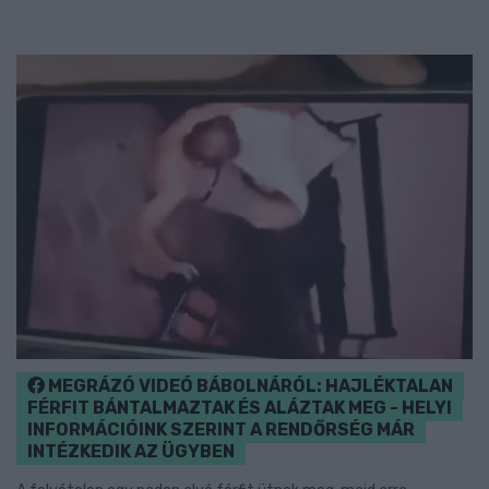
MEGRÁZÓ VIDEÓ BÁBOLNÁRÓL: HAJLÉKTALAN
FÉRFIT BÁNTALMAZTAK ÉS ALÁZTAK MEG - HELYI
INFORMÁCIÓINK SZERINT A RENDŐRSÉG MÁR
INTÉZKEDIK AZ ÜGYBEN