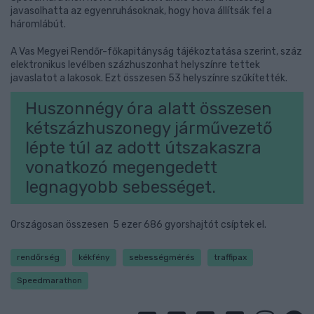
javasolhatta az egyenruhásoknak, hogy hova állítsák fel a
háromlábút.
A Vas Megyei Rendőr-főkapitányság tájékoztatása szerint, száz
elektronikus levélben százhuszonhat helyszínre tettek
javaslatot a lakosok. Ezt összesen 53 helyszínre szűkítették.
Huszonnégy óra alatt összesen
kétszázhuszonegy járművezető
lépte túl az adott útszakaszra
vonatkozó megengedett
legnagyobb sebességet.
Országosan összesen 5 ezer 686 gyorshajtót csíptek el.
rendőrség
kékfény
sebességmérés
traffipax
Speedmarathon