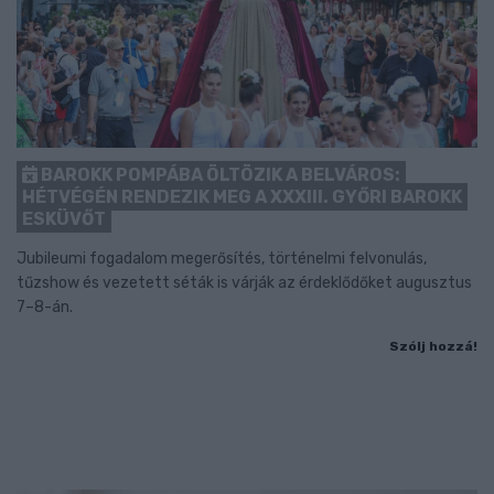
BAROKK POMPÁBA ÖLTÖZIK A BELVÁROS:
HÉTVÉGÉN RENDEZIK MEG A XXXIII. GYŐRI BAROKK
ESKÜVŐT
Jubileumi fogadalom megerősítés, történelmi felvonulás,
tűzshow és vezetett séták is várják az érdeklődőket augusztus
7–8-án.
Szólj hozzá!