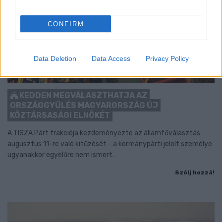
CONFIRM
Data Deletion
Data Access
Privacy Policy
KEDDEN MEGVÁLASZTHATJA AZ
ORSZÁGGYŰLÉS MAGYARORSZÁG ÚJ
KÖZTÁRSASÁGI ELNÖKÉT
A TISZA Párt frakciója kezdeményezte az államfőválasztás
augusztus 11-re való kitűzését - a kormánypárti jelölt személye
ugyanakkor egyelőre nem ismert.
Szólj hozzá!