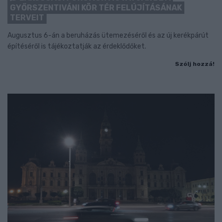
GYŐRSZENTIVÁNI KÖR TÉR FELÚJÍTÁSÁNAK
TERVEIT
Augusztus 6-án a beruházás ütemezéséről és az új kerékpárút
építéséről is tájékoztatják az érdeklődőket.
Szólj hozzá!