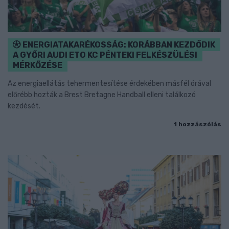
ENERGIATAKARÉKOSSÁG: KORÁBBAN KEZDŐDIK
A GYŐRI AUDI ETO KC PÉNTEKI FELKÉSZÜLÉSI
MÉRKŐZÉSE
Az energiaellátás tehermentesítése érdekében másfél órával
előrébb hozták a Brest Bretagne Handball elleni találkozó
kezdését.
1 hozzászólás