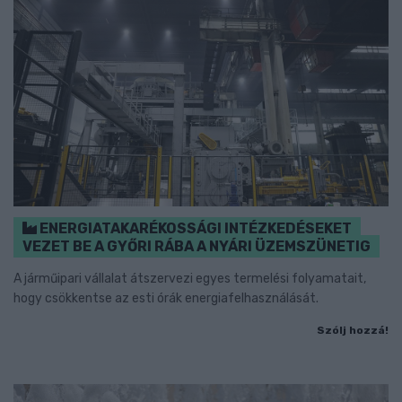
ENERGIATAKARÉKOSSÁGI INTÉZKEDÉSEKET
VEZET BE A GYŐRI RÁBA A NYÁRI ÜZEMSZÜNETIG
A járműipari vállalat átszervezi egyes termelési folyamatait,
hogy csökkentse az esti órák energiafelhasználását.
Szólj hozzá!