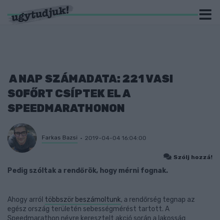
A NAP SZÁMADATA: 221 VASI
SOFŐRT CSÍPTEK EL A
SPEEDMARATHONON
Farkas Bazsi
2019-04-04 16:04:00
Szólj hozzá!
Pedig szóltak a rendőrök, hogy mérni fognak.
Ahogy arról
többször beszámoltunk
, a rendőrség tegnap az
egész ország területén sebességmérést tartott. A
Speedmarathon névre keresztelt akció során a lakosság