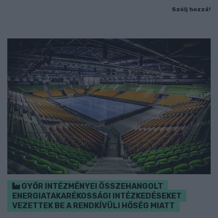
Szólj hozzá!
GYŐR INTÉZMÉNYEI ÖSSZEHANGOLT
ENERGIATAKARÉKOSSÁGI INTÉZKEDÉSEKET
VEZETTEK BE A RENDKÍVÜLI HŐSÉG MIATT