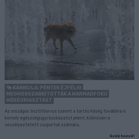
KÁNIKULA: PÉNTEK ÉJFÉLIG
MEGHOSSZABBÍTOTTÁK A HARMADFOKÚ
HŐSÉGRIASZTÁST
Az országos tisztifőorvos szerint a tartós hőség továbbra is
komoly egészségügyi kockázatot jelent, különösen a
veszélyeztetett csoportok számára.
Szólj hozzá!