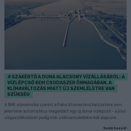
SZAKÉRTŐ A DUNA ALACSONY VÍZÁLLÁSÁRÓL: A
VÍZLÉPCSŐ SEM CSODASZER ÖNMAGÁBAN, A
KLÍMAVÁLTOZÁS MIATT ÚJ SZEMLÉLETRE VAN
SZÜKSÉG
A BME vízmérnöke szerint a Paksi Atomerőmű helyzetére sem
jelentene automatikus megoldást egy új dunai vízlépcső - a jövő
vízgazdálkodását pedig már a klímamodellekre kell alapozni.
Szólj hozzá!