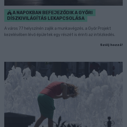
A NAPOKBAN BEFEJEZŐDIK A GYŐRI
DÍSZKIVILÁGÍTÁS LEKAPCSOLÁSA
A város 77 helyszínén zajlik a munkavégzés, a Győr Projekt
kezelésében lévő épületek egy részét is érinti az intézkedés.
Szólj hozzá!