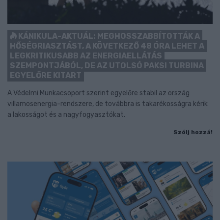
KÁNIKULA-AKTUÁL: MEGHOSSZABBÍTOTTÁK A
HŐSÉGRIASZTÁST, A KÖVETKEZŐ 48 ÓRA LEHET A
LEGKRITIKUSABB AZ ENERGIAELLÁTÁS
SZEMPONTJÁBÓL, DE AZ UTOLSÓ PAKSI TURBINA
EGYELŐRE KITART
A Védelmi Munkacsoport szerint egyelőre stabil az ország
villamosenergia-rendszere, de továbbra is takarékosságra kérik
a lakosságot és a nagyfogyasztókat.
Szólj hozzá!