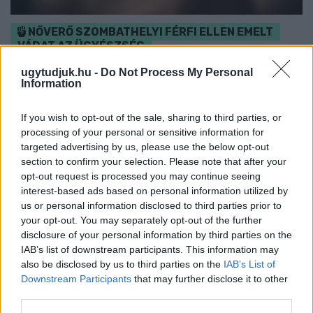
NŐVERŐ SZOMBATHELYI FÉRFI ELLEN EMELT
VÁDAT AZ ÜGYÉSZSÉG
A férfi a nyílt utcán kezdte verni áldozatát.
ugytudjuk.hu -
Do Not Process My Personal
Information
Szólj hozzá!
If you wish to opt-out of the sale, sharing to third parties, or
processing of your personal or sensitive information for
targeted advertising by us, please use the below opt-out
section to confirm your selection. Please note that after your
opt-out request is processed you may continue seeing
interest-based ads based on personal information utilized by
us or personal information disclosed to third parties prior to
your opt-out. You may separately opt-out of the further
disclosure of your personal information by third parties on the
IAB’s list of downstream participants. This information may
also be disclosed by us to third parties on the
IAB’s List of
Downstream Participants
that may further disclose it to other
third parties.