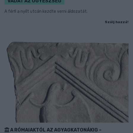
VÁDAT AZ ÜGYÉSZSÉG
A férfi a nyílt utcán kezdte verni áldozatát.
Szólj hozzá!
A RÓMAIAKTÓL AZ AGYAGKATONÁKIG –