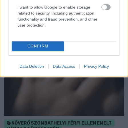
Ügyességi versenyek, KRESZ-kvíz, ingyenes kerékpár- és e-
I want to allow Google to enable storage
rollerjelölés is várja a családokat augusztus 8-án.
related to security, including authentication
functionality and fraud prevention, and other
Szólj hozzá!
user protection.
CONFIRM
Data Deletion
Data Access
Privacy Policy
NŐVERŐ SZOMBATHELYI FÉRFI ELLEN EMELT