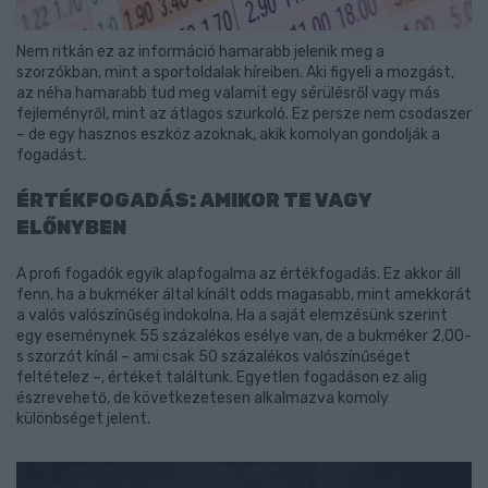
Nem ritkán ez az információ hamarabb jelenik meg a
szorzókban, mint a sportoldalak híreiben. Aki figyeli a mozgást,
az néha hamarabb tud meg valamit egy sérülésről vagy más
fejleményről, mint az átlagos szurkoló. Ez persze nem csodaszer
– de egy hasznos eszköz azoknak, akik komolyan gondolják a
fogadást.
ÉRTÉKFOGADÁS: AMIKOR TE VAGY
ELŐNYBEN
A profi fogadók egyik alapfogalma az értékfogadás. Ez akkor áll
fenn, ha a bukméker által kínált odds magasabb, mint amekkorát
a valós valószínűség indokolna. Ha a saját elemzésünk szerint
egy eseménynek 55 százalékos esélye van, de a bukméker 2,00-
s szorzót kínál – ami csak 50 százalékos valószínűséget
feltételez –, értéket találtunk. Egyetlen fogadáson ez alig
észrevehető, de következetesen alkalmazva komoly
különbséget jelent.