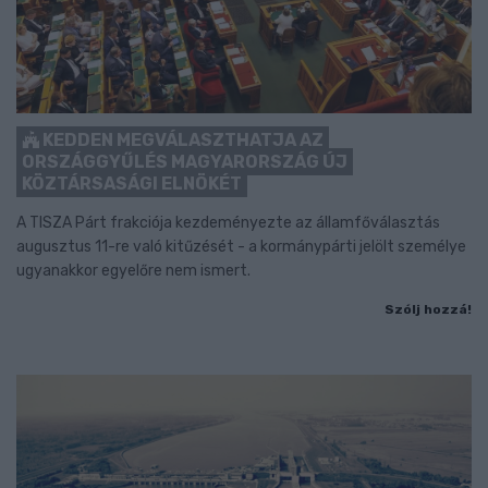
KEDDEN MEGVÁLASZTHATJA AZ
ORSZÁGGYŰLÉS MAGYARORSZÁG ÚJ
KÖZTÁRSASÁGI ELNÖKÉT
A TISZA Párt frakciója kezdeményezte az államfőválasztás
augusztus 11-re való kitűzését - a kormánypárti jelölt személye
ugyanakkor egyelőre nem ismert.
Szólj hozzá!