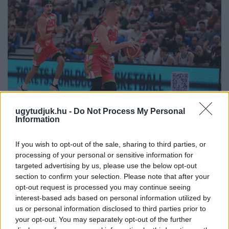
ugytudjuk.hu -
Do Not Process My Personal
Information
If you wish to opt-out of the sale, sharing to third parties, or
PERL, VÁRADI ÉS TANOH DEZ IS OTT VAN A FÉRFI
processing of your personal or sensitive information for
KOSÁRLABDA-VÁLOGATOTT SZŰKÍTETT
targeted advertising by us, please use the below opt-out
KERETÉBEN
section to confirm your selection. Please note that after your
Észtország, Szlovénia és Svédország következik.
opt-out request is processed you may continue seeing
interest-based ads based on personal information utilized by
Szólj hozzá!
us or personal information disclosed to third parties prior to
your opt-out. You may separately opt-out of the further