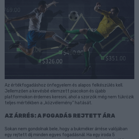
Az értékfogadáshoz önfegyelem és alapos felkészülés kell.
Jellemzően a kevésbé elemzett piacokon és újabb
platformokon érdemes keresni, ahol a szorzók még nem tükrözik
teljes mértékben a „közvélemény" hatását.
AZ ÁRRÉS: A FOGADÁS REJTETT ÁRA
Sokan nem gondolnak bele, hogy a bukméker árrése valójában
egy rejtett díj minden egyes fogadásnál. Ha egy iroda 5