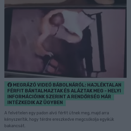
MEGRÁZÓ VIDEÓ BÁBOLNÁRÓL: HAJLÉKTALAN
FÉRFIT BÁNTALMAZTAK ÉS ALÁZTAK MEG - HELYI
INFORMÁCIÓINK SZERINT A RENDŐRSÉG MÁR
INTÉZKEDIK AZ ÜGYBEN
A felvételen egy padon alvó férfit ütnek meg, majd arra
kényszerítik, hogy térdre ereszkedve megcsókolja egyikük
bakancsát.