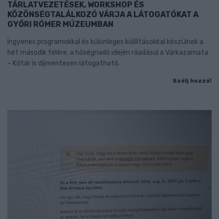
TÁRLATVEZETÉSEK, WORKSHOP ÉS
KÖZÖNSÉGTALÁLKOZÓ VÁRJA A LÁTOGATÓKAT A
GYŐRI RÓMER MÚZEUMBAN
Ingyenes programokkal és különleges kiállításokkal készülnek a
hét második felére, a hőségriadó idején ráadásul a Várkazamata
– Kőtár is díjmentesen látogatható.
Szólj hozzá!