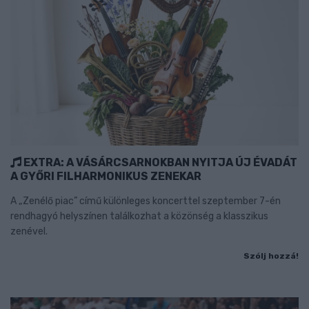
EXTRA: A VÁSÁRCSARNOKBAN NYITJA ÚJ ÉVADÁT
A GYŐRI FILHARMONIKUS ZENEKAR
A „Zenélő piac” című különleges koncerttel szeptember 7-én
rendhagyó helyszínen találkozhat a közönség a klasszikus
zenével.
Szólj hozzá!