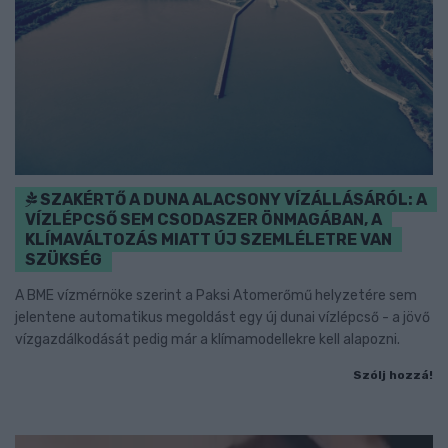
SZAKÉRTŐ A DUNA ALACSONY VÍZÁLLÁSÁRÓL: A
VÍZLÉPCSŐ SEM CSODASZER ÖNMAGÁBAN, A
KLÍMAVÁLTOZÁS MIATT ÚJ SZEMLÉLETRE VAN
SZÜKSÉG
A BME vízmérnöke szerint a Paksi Atomerőmű helyzetére sem
jelentene automatikus megoldást egy új dunai vízlépcső - a jövő
vízgazdálkodását pedig már a klímamodellekre kell alapozni.
Szólj hozzá!