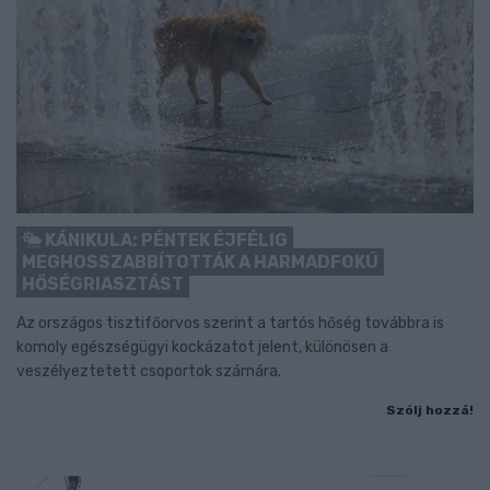
KÁNIKULA: PÉNTEK ÉJFÉLIG
MEGHOSSZABBÍTOTTÁK A HARMADFOKÚ
HŐSÉGRIASZTÁST
Az országos tisztifőorvos szerint a tartós hőség továbbra is
komoly egészségügyi kockázatot jelent, különösen a
veszélyeztetett csoportok számára.
Szólj hozzá!