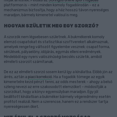
hívják árrésnek. Például az
5Gringos online sportfogadás
platformon is – mint minden komoly fogadóirodán – ez a
mechanizmus biztosítja, hogy a ház hosszú távon nyereséges
maradjon, bármely kimenetel valósul is meg.
HOGYAN SZÜLETIK MEG EGY SZORZÓ?
A szorzók nem légsebesen születnek. A bukmékerek komoly
elemző csapatokat és statisztikai szoftvereket alkalmaznak,
amelyek rengeteg változót figyelembe vesznek: csapatforma,
sérülések, pályaelőny, időjárás, egymás elleni eredmények.
Mindebből egy nyers valószínűségi becslés születik, amiből
elméleti szorzót számítanak.
De ez az elméleti szorzó sosem kerül így a kínálatba. Előbb jön az
árrés, aztán a
piaci korrekció
. Ha a fogadók tömege az egyik
kimenetelre kezd pénzt tenni, az odds mesterek – ahogy a belső
szleng nevezi az erre szakosodott elemzőket – módosítják a
szorzókat, hogy a könyv egyensúlyban maradjon. Egy jól
beállított kínálatban a bukméker bármely végeredmény esetén
profitot realizál. Nem a szerencse, hanem ez a rendszer tartja
nyereségessen őket.