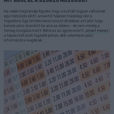
MIT ÁRUL EL A SZORZÓ MOZGÁSA?
Ha valaki megtanulja figyelni, hogy a kvóták hogyan változnak
egy mérkőzés előtt, onnantól teljesen másképp néz a
fogadásra. Egy hirtelen leeső szorzó általában azt jelzi, hogy
komoly pénz áramlott be arra az oldalra – de nem mindig a
tömeg mozgása miatt. Néha ez az úgynevezett „
smart money
",
a tapasztalt profi fogadók pénze, akik valamilyen piaci
információra reagálnak.