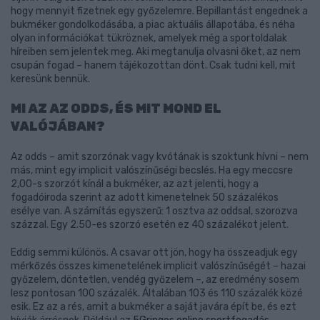
hogy mennyit fizetnek egy győzelemre. Bepillantást engednek a
bukméker gondolkodásába, a piac aktuális állapotába, és néha
olyan információkat tükröznek, amelyek még a sportoldalak
híreiben sem jelentek meg. Aki megtanulja olvasni őket, az nem
csupán fogad – hanem tájékozottan dönt. Csak tudni kell, mit
keresünk bennük.
MI AZ AZ ODDS, ÉS MIT MOND EL
VALÓJÁBAN?
Az odds – amit szorzónak vagy kvótának is szoktunk hívni – nem
más, mint egy implicit valószínűségi becslés. Ha egy meccsre
2,00-s szorzót kínál a bukméker, az azt jelenti, hogy a
fogadóiroda szerint az adott kimenetelnek 50 százalékos
esélye van. A számítás egyszerű: 1 osztva az oddsal, szorozva
százzal. Egy 2.50-es szorzó esetén ez 40 százalékot jelent.
Eddig semmi különös. A csavar ott jön, hogy ha összeadjuk egy
mérkőzés összes kimenetelének implicit valószínűségét – hazai
győzelem, döntetlen, vendég győzelem –, az eredmény sosem
lesz pontosan 100 százalék. Általában 103 és 110 százalék közé
esik. Ez az a rés, amit a bukméker a saját javára épít be, és ezt