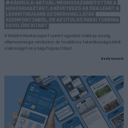
KÁNIKULA-AKTUÁL: MEGHOSSZABBÍTOTTÁK A
HŐSÉGRIASZTÁST, A KÖVETKEZŐ 48 ÓRA LEHET A
LEGKRITIKUSABB AZ ENERGIAELLÁTÁS
SZEMPONTJÁBÓL, DE AZ UTOLSÓ PAKSI TURBINA
EGYELŐRE KITART
A Védelmi Munkacsoport szerint egyelőre stabil az ország
villamosenergia-rendszere, de továbbra is takarékosságra kérik
a lakosságot és a nagyfogyasztókat.
Szólj hozzá!