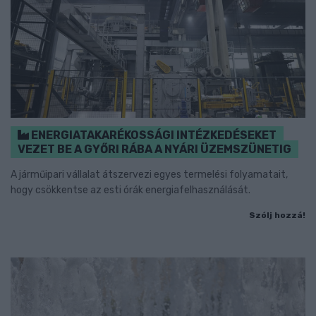
ENERGIATAKARÉKOSSÁGI INTÉZKEDÉSEKET
VEZET BE A GYŐRI RÁBA A NYÁRI ÜZEMSZÜNETIG
A járműipari vállalat átszervezi egyes termelési folyamatait,
hogy csökkentse az esti órák energiafelhasználását.
Szólj hozzá!