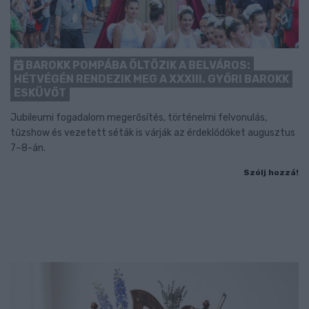
BAROKK POMPÁBA ÖLTÖZIK A BELVÁROS:
HÉTVÉGÉN RENDEZIK MEG A XXXIII. GYŐRI BAROKK
ESKÜVŐT
Jubileumi fogadalom megerősítés, történelmi felvonulás,
tűzshow és vezetett séták is várják az érdeklődőket augusztus
7–8-án.
Szólj hozzá!