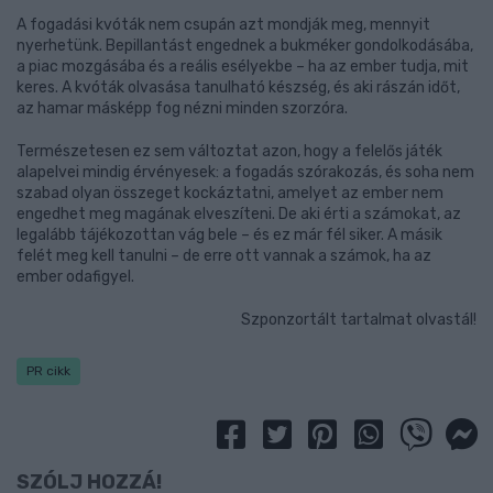
A fogadási kvóták nem csupán azt mondják meg, mennyit
nyerhetünk. Bepillantást engednek a bukméker gondolkodásába,
a piac mozgásába és a reális esélyekbe – ha az ember tudja, mit
keres. A kvóták olvasása tanulható készség, és aki rászán időt,
az hamar másképp fog nézni minden szorzóra.
Természetesen ez sem változtat azon, hogy a felelős játék
alapelvei mindig érvényesek: a fogadás szórakozás, és soha nem
szabad olyan összeget kockáztatni, amelyet az ember nem
engedhet meg magának elveszíteni. De aki érti a számokat, az
legalább tájékozottan vág bele – és ez már fél siker. A másik
felét meg kell tanulni – de erre ott vannak a számok, ha az
ember odafigyel.
Szponzortált tartalmat olvastál!
PR cikk
SZÓLJ HOZZÁ!