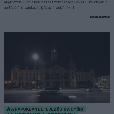
Augusztus 6-án a beruházás ütemezéséről és az új kerékpárút
építéséről is tájékoztatják az érdeklődőket.
Szólj hozzá!
A NAPOKBAN BEFEJEZŐDIK A GYŐRI