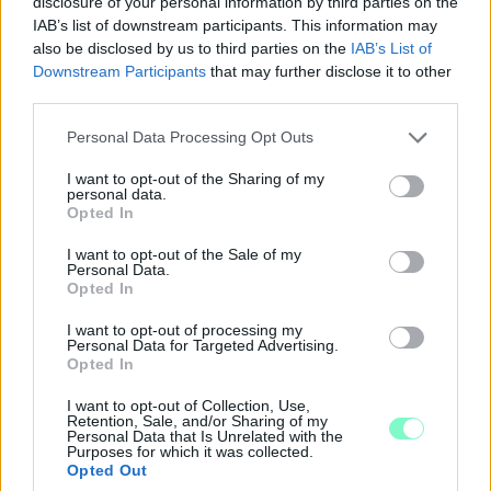
disclosure of your personal information by third parties on the
IAB’s list of downstream participants. This information may
also be disclosed by us to third parties on the
IAB’s List of
Downstream Participants
that may further disclose it to other
third parties.
Please note that this website/app uses one or more Google
Personal Data Processing Opt Outs
services and may gather and store information including but
not limited to your visit or usage behaviour. You may click to
I want to opt-out of the Sharing of my
personal data.
grant or deny consent to Google and its third-party tags to
Opted In
use your data for below specified purposes in below Google
consent section.
I want to opt-out of the Sale of my
Personal Data.
Opted In
I want to opt-out of processing my
MAGYAR PÉTER: 868 MILLIÁRD FORINTOS
Personal Data for Targeted Advertising.
BERUHÁZÁSI CSOMAGGAL ERŐSÍTIK
Opted In
MAGYARORSZÁG ENERGIAELLÁTÁSÁT, MIKÖZBEN
I want to opt-out of Collection, Use,
TOVÁBBRA IS KRITIKUS NAPOK ELÉ NÉZ AZ ORSZÁG
Retention, Sale, and/or Sharing of my
Personal Data that Is Unrelated with the
Átfogó energetikai fejlesztési programot fogadott el a
Purposes for which it was collected.
Opted Out
kormány.