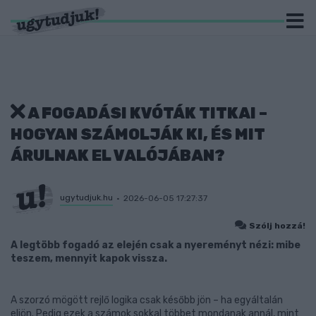
A FOGADÁSI KVÓTÁK TITKAI –
HOGYAN SZÁMOLJÁK KI, ÉS MIT
ÁRULNAK EL VALÓJÁBAN?
ugytudjuk.hu
2026-06-05 17:27:37
Szólj hozzá!
A legtöbb fogadó az elején csak a nyereményt nézi: mibe
teszem, mennyit kapok vissza.
A szorzó mögött rejlő logika csak később jön – ha egyáltalán
eljön. Pedig ezek a számok sokkal többet mondanak annál, mint