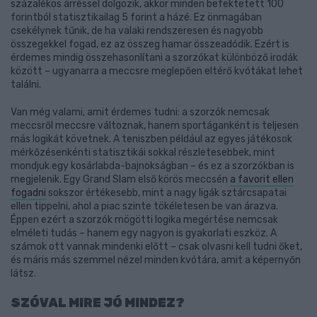
százalékos árréssel dolgozik, akkor minden befektetett 100
forintból statisztikailag 5 forint a házé. Ez önmagában
csekélynek tűnik, de ha valaki rendszeresen és nagyobb
összegekkel fogad, ez az összeg hamar összeadódik. Ezért is
érdemes mindig összehasonlítani a szorzókat különböző irodák
között – ugyanarra a meccsre meglepően eltérő kvótákat lehet
találni.
Van még valami, amit érdemes tudni: a szorzók nemcsak
meccsről meccsre változnak, hanem sportáganként is teljesen
más logikát követnek. A teniszben például az egyes játékosok
mérkőzésenkénti statisztikái sokkal részletesebbek, mint
mondjuk egy kosárlabda-bajnokságban – és ez a szorzókban is
megjelenik. Egy Grand Slam első körös meccsén
a favorit ellen
fogadni
sokszor értékesebb, mint a nagy ligák sztárcsapatai
ellen tippelni, ahol a piac szinte tökéletesen be van árazva.
Éppen ezért a szorzók mögötti logika megértése nemcsak
elméleti tudás – hanem egy nagyon is gyakorlati eszköz. A
számok ott vannak mindenki előtt – csak olvasni kell tudni őket,
és máris más szemmel nézel minden kvótára, amit a képernyőn
látsz.
SZÓVAL MIRE JÓ MINDEZ?