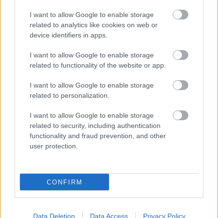
I want to allow Google to enable storage
related to analytics like cookies on web or
device identifiers in apps.
I want to allow Google to enable storage
related to functionality of the website or app.
I want to allow Google to enable storage
related to personalization.
I want to allow Google to enable storage
ENERGIATAKARÉKOSSÁG: KORÁBBAN KEZDŐDIK
related to security, including authentication
A GYŐRI AUDI ETO KC PÉNTEKI FELKÉSZÜLÉSI
functionality and fraud prevention, and other
MÉRKŐZÉSE
user protection.
Az energiaellátás tehermentesítése érdekében másfél órával
előrébb hozták a Brest Bretagne Handball elleni találkozó
kezdését.
CONFIRM
1 hozzászólás
Data Deletion
Data Access
Privacy Policy