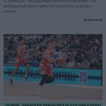
A „Zenélő piac” című különleges koncerttel szeptember 7-én
rendhagyó helyszínen találkozhat a közönség a klasszikus
zenével.
Szólj hozzá!
PERL, VÁRADI ÉS TANOH DEZ IS OTT VAN A FÉRFI