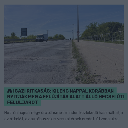
IGAZI RITKASÁG: KILENC NAPPAL KORÁBBAN
NYITJÁK MEG A FELÚJÍTÁS ALATT ÁLLÓ HECSEI ÚTI
FELÜLJÁRÓT
Hétfőn hajnali négy órától ismét minden közlekedő használhatja
az átkelőt, az autóbuszok is visszatérnek eredeti útvonalukra.