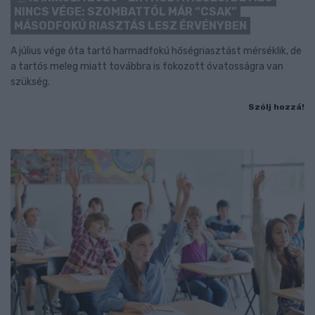
NINCS VÉGE: SZOMBATTÓL MÁR “CSAK”
MÁSODFOKÚ RIASZTÁS LESZ ÉRVÉNYBEN
A július vége óta tartó harmadfokú hőségriasztást mérséklik, de
a tartós meleg miatt továbbra is fokozott óvatosságra van
szükség.
Szólj hozzá!