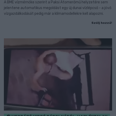
A BME vízmérnöke szerint a Paksi Atomerőmű helyzetére sem
jelentene automatikus megoldást egy új dunai vízlépcső - a jövő
vízgazdálkodását pedig már a klímamodellekre kell alapozni.
Szólj hozzá!