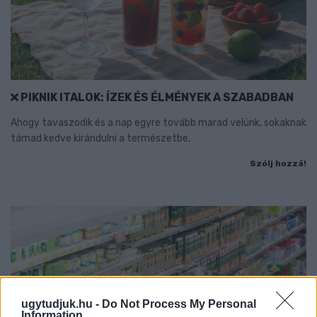
PIKNIK ITALOK: ÍZEK ÉS ÉLMÉNYEK A SZABADBAN
Ahogy tavaszodik és a nap egyre tovább marad velünk, sokaknak
támad kedve kirándulni a természetbe.
Szólj hozzá!
ugytudjuk.hu -
Do Not Process My Personal
Information