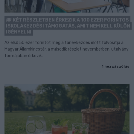
KÉT RÉSZLETBEN ÉRKEZIK A 100 EZER FORINTOS
ISKOLAKEZDÉSI TÁMOGATÁS, AMIT NEM KELL KÜLÖN
IGÉNYELNI
Az első 50 ezer forintot még a tanévkezdés előtt folyósítja a
Magyar Államkincstár, a második részlet novemberben, utalvány
formájában érkezik.
1 hozzászólás