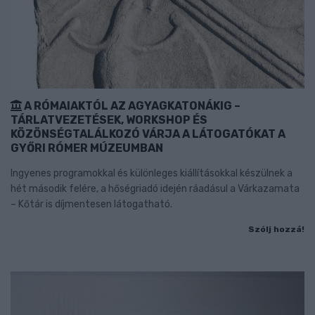
A RÓMAIAKTÓL AZ AGYAGKATONÁKIG –
TÁRLATVEZETÉSEK, WORKSHOP ÉS
KÖZÖNSÉGTALÁLKOZÓ VÁRJA A LÁTOGATÓKAT A
GYŐRI RÓMER MÚZEUMBAN
Ingyenes programokkal és különleges kiállításokkal készülnek a
hét második felére, a hőségriadó idején ráadásul a Várkazamata
– Kőtár is díjmentesen látogatható.
Szólj hozzá!