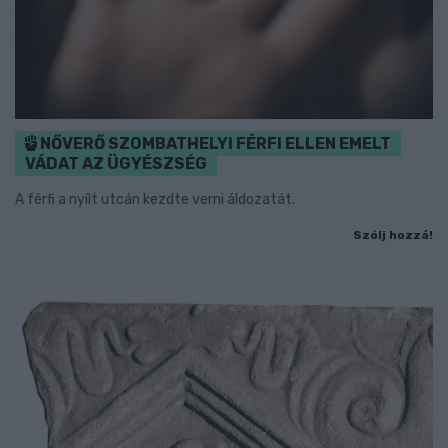
NŐVERŐ SZOMBATHELYI FÉRFI ELLEN EMELT
VÁDAT AZ ÜGYÉSZSÉG
A férfi a nyílt utcán kezdte verni áldozatát.
Szólj hozzá!