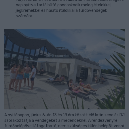
nap nyitva tartó büfé gondoskodik meleg ételekkel,
jégkrémekkel és hűsítő italokkal a fürdővendégek
számára.
A nyitónapon, június 6-án 13 és 18 óra között élő latin zene és DJ
szórakoztatja a vendégeket a medencéknél. A rendezvényre
fürdőbelépővel látogatható, nem szükséges külön belépőt venni.