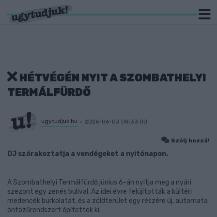
HÉTVÉGÉN NYIT A SZOMBATHELYI
TERMÁLFÜRDŐ
ugytudjuk.hu
2026-06-03 08:33:00
Szólj hozzá!
DJ szórakoztatja a vendégeket a nyitónapon.
A Szombathelyi Termálfürdő június 6-án nyitja meg a nyári
szezont egy zenés bulival. Az idei évre felújították a kültéri
medencék burkolatát, és a zöldterület egy részére új, automata
öntözőrendszert építettek ki.