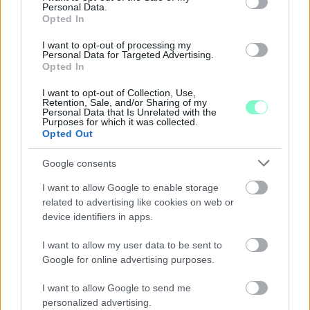
Personal Data.
Opted In
I want to opt-out of processing my
Personal Data for Targeted Advertising.
Opted In
I want to opt-out of Collection, Use,
Retention, Sale, and/or Sharing of my
Personal Data that Is Unrelated with the
Purposes for which it was collected.
A BAROKK ÖSSZES ÁRNYALATA ÉS MÉG EGY SOR
Opted Out
KIVÁLÓ PROGRAM VÁR MINDENKIT EZEN A HÉTVÉGÉN
GYŐRBEN
Google consents
Középpontban a hagyományőrzés, de lesz Pogány Induló és
I want to allow Google to enable storage
Majka koncert, jóga szeánsz, “borhajózás” és egy csomó minden
related to advertising like cookies on web or
más.
device identifiers in apps.
Szólj hozzá!
I want to allow my user data to be sent to
Google for online advertising purposes.
I want to allow Google to send me
personalized advertising.