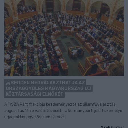
KEDDEN MEGVÁLASZTHATJA AZ
ORSZÁGGYŰLÉS MAGYARORSZÁG ÚJ
KÖZTÁRSASÁGI ELNÖKÉT
A TISZA Párt frakciója kezdeményezte az államfőválasztás
augusztus 11-re való kitűzését - a kormánypárti jelölt személye
ugyanakkor egyelőre nem ismert.
Szólj hozzá!