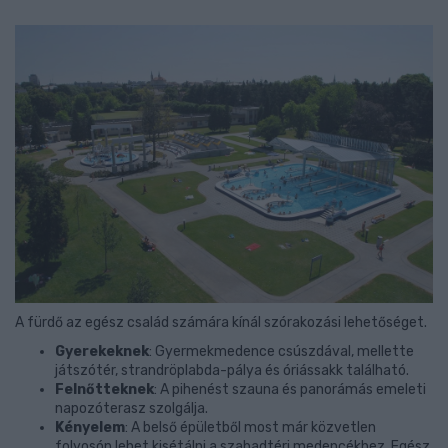
A fürdő az egész család számára kínál szórakozási lehetőséget.
Gyerekeknek
: Gyermekmedence csúszdával, mellette
játszótér, strandröplabda-pálya és óriássakk található.
Felnőtteknek
: A pihenést szauna és panorámás emeleti
napozóterasz szolgálja.
Kényelem
: A belső épületből most már közvetlen
folyosón lehet kisétálni a szabadtéri medencékhez. Egész