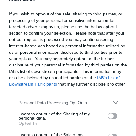
If you wish to opt-out of the sale, sharing to third parties, or
processing of your personal or sensitive information for
targeted advertising by us, please use the below opt-out
section to confirm your selection. Please note that after your
opt-out request is processed you may continue seeing
ÖRÖMHÍR: TÍZ ÉVE NEM VOLT ILYEN ALACSONY AZ
interest-based ads based on personal information utilized by
INFLÁCIÓ MAGYARORSZÁGON
us or personal information disclosed to third parties prior to
Júliusban mindössze 1,2 százalékkal emelkedtek éves
your opt-out. You may separately opt-out of the further
összevetésben a fogyasztói árak, miközben az élelmiszerek ára
disclosure of your personal information by third parties on the
már csökkent.
IAB’s list of downstream participants. This information may
also be disclosed by us to third parties on the
IAB’s List of
Szólj hozzá!
Downstream Participants
that may further disclose it to other
third parties.
Please note that this website/app uses one or more Google
Personal Data Processing Opt Outs
services and may gather and store information including but
not limited to your visit or usage behaviour. You may click to
I want to opt-out of the Sharing of my
personal data.
grant or deny consent to Google and its third-party tags to
Opted In
use your data for below specified purposes in below Google
consent section.
I want to opt-out of the Sale of my