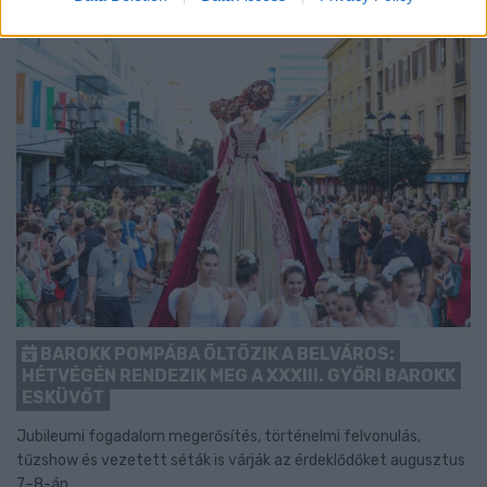
BAROKK POMPÁBA ÖLTÖZIK A BELVÁROS:
HÉTVÉGÉN RENDEZIK MEG A XXXIII. GYŐRI BAROKK
ESKÜVŐT
Jubileumi fogadalom megerősítés, történelmi felvonulás,
tűzshow és vezetett séták is várják az érdeklődőket augusztus
7–8-án.