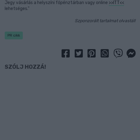
Jegy vásárlás a helyszíni főpénztárban vagy online
>>ITT<<
lehetséges."
Szponzorált tartalmat olvastál!
PR cikk
SZÓLJ HOZZÁ!