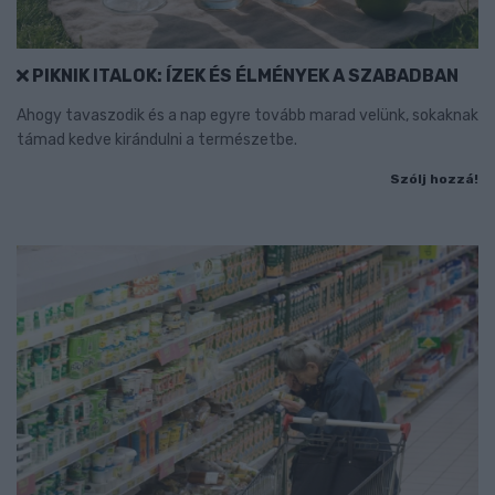
PIKNIK ITALOK: ÍZEK ÉS ÉLMÉNYEK A SZABADBAN
Ahogy tavaszodik és a nap egyre tovább marad velünk, sokaknak
támad kedve kirándulni a természetbe.
Szólj hozzá!