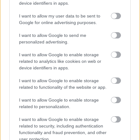
device identifiers in apps.
MAGYAR PÉTER: 868 MILLIÁRD FORINTOS
BERUHÁZÁSI CSOMAGGAL ERŐSÍTIK
I want to allow my user data to be sent to
MAGYARORSZÁG ENERGIAELLÁTÁSÁT, MIKÖZBEN
Google for online advertising purposes.
TOVÁBBRA IS KRITIKUS NAPOK ELÉ NÉZ AZ ORSZÁG
I want to allow Google to send me
Átfogó energetikai fejlesztési programot fogadott el a
personalized advertising.
kormány.
I want to allow Google to enable storage
Szólj hozzá!
related to analytics like cookies on web or
device identifiers in apps.
I want to allow Google to enable storage
related to functionality of the website or app.
I want to allow Google to enable storage
related to personalization.
I want to allow Google to enable storage
related to security, including authentication
functionality and fraud prevention, and other
user protection.