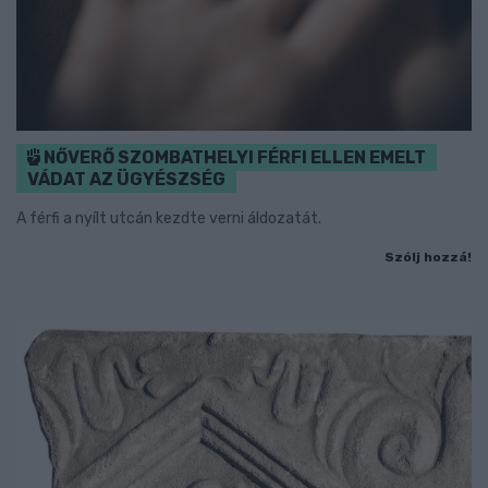
NŐVERŐ SZOMBATHELYI FÉRFI ELLEN EMELT
VÁDAT AZ ÜGYÉSZSÉG
A férfi a nyílt utcán kezdte verni áldozatát.
Szólj hozzá!