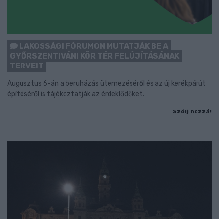
LAKOSSÁGI FÓRUMON MUTATJÁK BE A
GYŐRSZENTIVÁNI KÖR TÉR FELÚJÍTÁSÁNAK
TERVEIT
Augusztus 6-án a beruházás ütemezéséről és az új kerékpárút
építéséről is tájékoztatják az érdeklődőket.
Szólj hozzá!