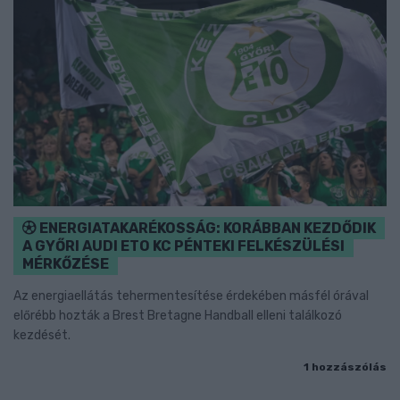
ENERGIATAKARÉKOSSÁG: KORÁBBAN KEZDŐDIK
A GYŐRI AUDI ETO KC PÉNTEKI FELKÉSZÜLÉSI
MÉRKŐZÉSE
Az energiaellátás tehermentesítése érdekében másfél órával
előrébb hozták a Brest Bretagne Handball elleni találkozó
kezdését.
1 hozzászólás