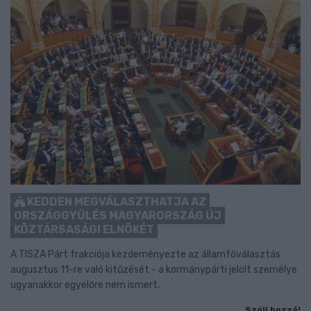
KEDDEN MEGVÁLASZTHATJA AZ
ORSZÁGGYŰLÉS MAGYARORSZÁG ÚJ
KÖZTÁRSASÁGI ELNÖKÉT
A TISZA Párt frakciója kezdeményezte az államfőválasztás
augusztus 11-re való kitűzését - a kormánypárti jelölt személye
ugyanakkor egyelőre nem ismert.
Szólj hozzá!