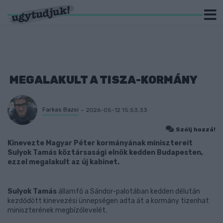
MEGALAKULT A TISZA-KORMÁNY
Farkas Bazsi
2026-05-12 15:53:33
Szólj hozzá!
Kinevezte Magyar Péter kormányának minisztereit
Sulyok Tamás köztársasági elnök kedden Budapesten,
ezzel megalakult az új kabinet.
Sulyok Tamás
államfő a Sándor-palotában kedden délután
kezdődött kinevezési ünnepségen adta át a kormány tizenhat
miniszterének megbízólevelét.