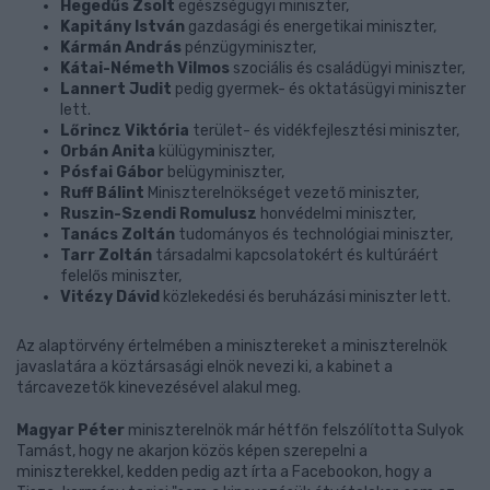
Hegedűs Zsolt
egészségügyi miniszter,
Kapitány István
gazdasági és energetikai miniszter,
Kármán András
pénzügyminiszter,
Kátai-Németh Vilmos
szociális és családügyi miniszter,
Lannert Judit
pedig gyermek- és oktatásügyi miniszter
lett.
Lőrincz Viktória
terület- és vidékfejlesztési miniszter,
Orbán Anita
külügyminiszter,
Pósfai Gábor
belügyminiszter,
Ruff Bálint
Miniszterelnökséget vezető miniszter,
Ruszin-Szendi Romulusz
honvédelmi miniszter,
Tanács Zoltán
tudományos és technológiai miniszter,
Tarr Zoltán
társadalmi kapcsolatokért és kultúráért
felelős miniszter,
Vitézy Dávid
közlekedési és beruházási miniszter lett.
Az alaptörvény értelmében a minisztereket a miniszterelnök
javaslatára a köztársasági elnök nevezi ki, a kabinet a
tárcavezetők kinevezésével alakul meg.
Magyar Péter
miniszterelnök már hétfőn felszólította Sulyok
Tamást, hogy ne akarjon közös képen szerepelni a
miniszterekkel, kedden pedig azt írta a Facebookon, hogy a