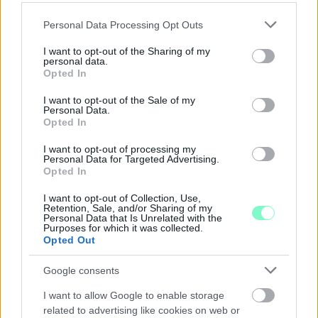
PERL, VÁRADI ÉS TANOH DEZ IS OTT VAN A FÉRFI
KOSÁRLABDA-VÁLOGATOTT SZŰKÍTETT
Please note that this website/app uses one or more Google
Personal Data Processing Opt Outs
KERETÉBEN
services and may gather and store information including but
not limited to your visit or usage behaviour. You may click to
I want to opt-out of the Sharing of my
Észtország, Szlovénia és Svédország következik.
personal data.
grant or deny consent to Google and its third-party tags to
Opted In
Szólj hozzá!
use your data for below specified purposes in below Google
consent section.
I want to opt-out of the Sale of my
Personal Data.
Opted In
I want to opt-out of processing my
Personal Data for Targeted Advertising.
Opted In
I want to opt-out of Collection, Use,
Retention, Sale, and/or Sharing of my
Personal Data that Is Unrelated with the
Purposes for which it was collected.
Opted Out
Google consents
I want to allow Google to enable storage
related to advertising like cookies on web or