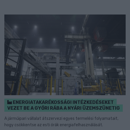
ENERGIATAKARÉKOSSÁGI INTÉZKEDÉSEKET
VEZET BE A GYŐRI RÁBA A NYÁRI ÜZEMSZÜNETIG
A járműipari vállalat átszervezi egyes termelési folyamatait,
hogy csökkentse az esti órák energiafelhasználását.