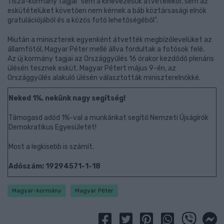
Tisza-kormány tagjai "sem a kinevezésük átvételekor, sem az
eskütételüket követően nem kérnek a báb köztársasági elnök
gratulációjából és a közös fotó lehetőségéből".
Miután a miniszterek egyenként átvették megbízólevelüket az
államfőtől, Magyar Péter mellé állva fordultak a fotósok felé.
Az új kormány tagjai az Országgyűlés 16 órakor kezdődő plenáris
ülésén tesznek esküt. Magyar Pétert május 9-én, az
Országgyűlés alakuló ülésén választották miniszterelnökké.
Neked 1%, nekünk nagy segítség!
Támogasd adód 1%-val a munkánkat segítő Nemzeti Újságírók
Demokratikus Egyesületét!
Most a legkisebb is számít.
Adószám: 19294571-1-18
Magyar-kormány
Magyar Péter