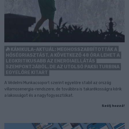
KÁNIKULA-AKTUÁL: MEGHOSSZABBÍTOTTÁK A
HŐSÉGRIASZTÁST, A KÖVETKEZŐ 48 ÓRA LEHET A
LEGKRITIKUSABB AZ ENERGIAELLÁTÁS
SZEMPONTJÁBÓL, DE AZ UTOLSÓ PAKSI TURBINA
EGYELŐRE KITART
A Védelmi Munkacsoport szerint egyelőre stabil az ország
villamosenergia-rendszere, de továbbra is takarékosságra kérik
a lakosságot és a nagyfogyasztókat.
Szólj hozzá!