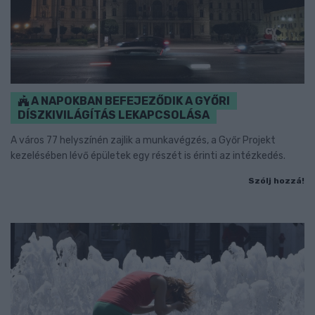
A NAPOKBAN BEFEJEZŐDIK A GYŐRI
DÍSZKIVILÁGÍTÁS LEKAPCSOLÁSA
A város 77 helyszínén zajlik a munkavégzés, a Győr Projekt
kezelésében lévő épületek egy részét is érinti az intézkedés.
Szólj hozzá!