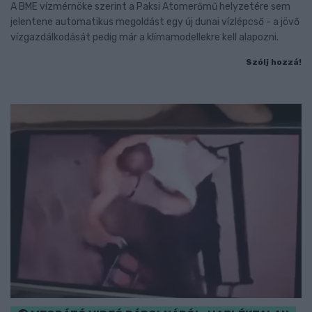
A BME vízmérnöke szerint a Paksi Atomerőmű helyzetére sem
jelentene automatikus megoldást egy új dunai vízlépcső - a jövő
vízgazdálkodását pedig már a klímamodellekre kell alapozni.
Szólj hozzá!