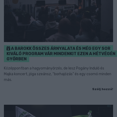
A BAROKK ÖSSZES ÁRNYALATA ÉS MÉG EGY SOR
KIVÁLÓ PROGRAM VÁR MINDENKIT EZEN A HÉTVÉGÉN
GYŐRBEN
Középpontban a hagyományőrzés, de lesz Pogány Induló és
Majka koncert, jóga szeánsz, “borhajózás” és egy csomó minden
más.
Szólj hozzá!