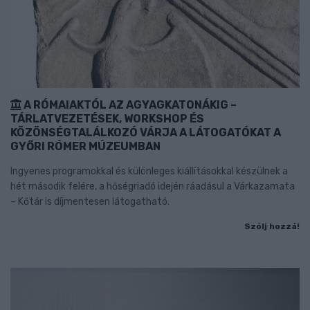
A RÓMAIAKTÓL AZ AGYAGKATONÁKIG –
TÁRLATVEZETÉSEK, WORKSHOP ÉS
KÖZÖNSÉGTALÁLKOZÓ VÁRJA A LÁTOGATÓKAT A
GYŐRI RÓMER MÚZEUMBAN
Ingyenes programokkal és különleges kiállításokkal készülnek a
hét második felére, a hőségriadó idején ráadásul a Várkazamata
– Kőtár is díjmentesen látogatható.
Szólj hozzá!