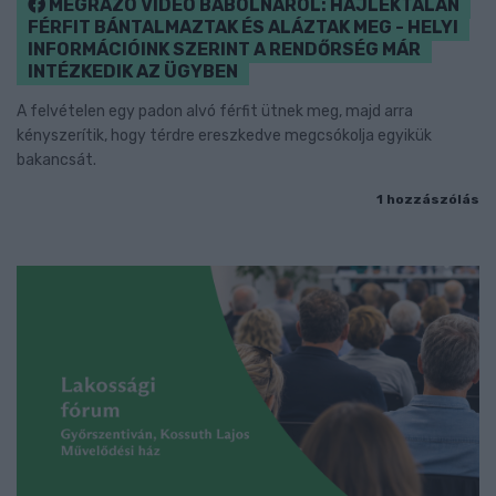
MEGRÁZÓ VIDEÓ BÁBOLNÁRÓL: HAJLÉKTALAN
FÉRFIT BÁNTALMAZTAK ÉS ALÁZTAK MEG - HELYI
INFORMÁCIÓINK SZERINT A RENDŐRSÉG MÁR
INTÉZKEDIK AZ ÜGYBEN
A felvételen egy padon alvó férfit ütnek meg, majd arra
kényszerítik, hogy térdre ereszkedve megcsókolja egyikük
bakancsát.
1 hozzászólás