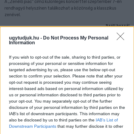
A „Zenélő piac” című különleges koncerttel szeptember 7-én
rendhagyó helyszínen találkozhat a közönség a klasszikus
zenével.
Szólj hozzá!
ugytudjuk.hu -
Do Not Process My Personal
Information
If you wish to opt-out of the sale, sharing to third parties, or
processing of your personal or sensitive information for
targeted advertising by us, please use the below opt-out
section to confirm your selection. Please note that after your
opt-out request is processed you may continue seeing
interest-based ads based on personal information utilized by
us or personal information disclosed to third parties prior to
your opt-out. You may separately opt-out of the further
disclosure of your personal information by third parties on the
IAB’s list of downstream participants. This information may
also be disclosed by us to third parties on the
IAB’s List of
Downstream Participants
that may further disclose it to other
third parties.