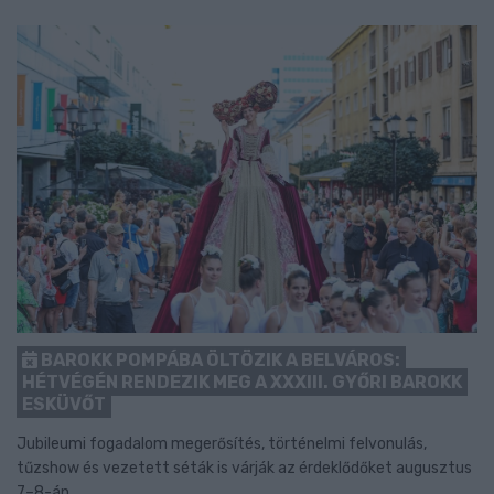
BAROKK POMPÁBA ÖLTÖZIK A BELVÁROS:
HÉTVÉGÉN RENDEZIK MEG A XXXIII. GYŐRI BAROKK
ESKÜVŐT
Jubileumi fogadalom megerősítés, történelmi felvonulás,
tűzshow és vezetett séták is várják az érdeklődőket augusztus
7–8-án.