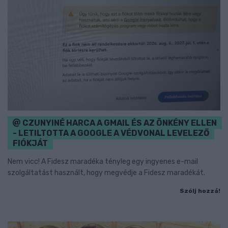
CZUNYINÉ HARCA A GMAIL ÉS AZ ÖNKÉNY ELLEN
- LETILTOTTA A GOOGLE A VÉDVONAL LEVELEZŐ
FIÓKJÁT
Nem vicc! A Fidesz maradéka tényleg egy ingyenes e-mail
szolgáltatást használt, hogy megvédje a Fidesz maradékát.
Szólj hozzá!