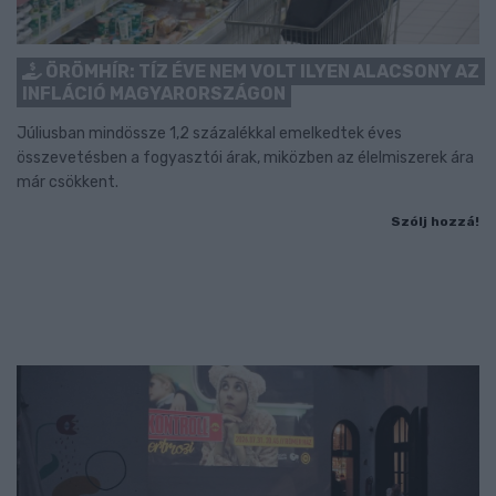
ÖRÖMHÍR: TÍZ ÉVE NEM VOLT ILYEN ALACSONY AZ
INFLÁCIÓ MAGYARORSZÁGON
Júliusban mindössze 1,2 százalékkal emelkedtek éves
összevetésben a fogyasztói árak, miközben az élelmiszerek ára
már csökkent.
Szólj hozzá!