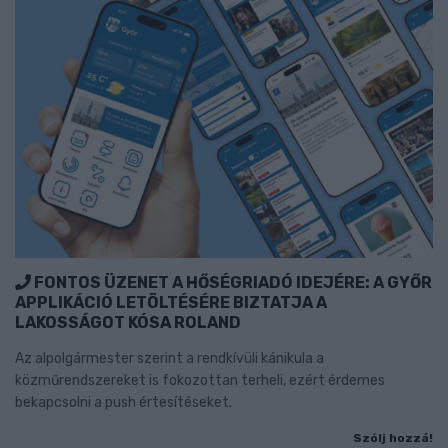
FONTOS ÜZENET A HŐSÉGRIADÓ IDEJÉRE: A GYŐR
APPLIKÁCIÓ LETÖLTÉSÉRE BIZTATJA A
LAKOSSÁGOT KÓSA ROLAND
Az alpolgármester szerint a rendkívüli kánikula a
közműrendszereket is fokozottan terheli, ezért érdemes
bekapcsolni a push értesítéseket.
Szólj hozzá!