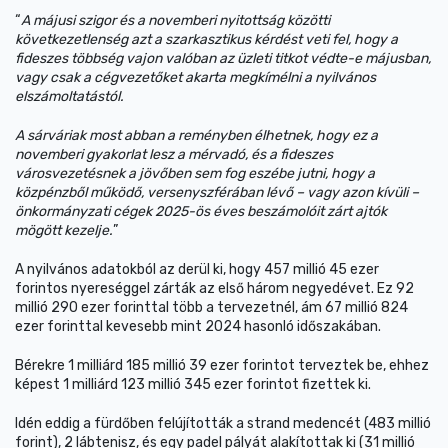
“
A májusi szigor és a novemberi nyitottság közötti
következetlenség azt a szarkasztikus kérdést veti fel, hogy a
fideszes többség vajon valóban az üzleti titkot védte-e májusban,
vagy csak a cégvezetőket akarta megkímélni a nyilvános
elszámoltatástól.
A sárváriak most abban a reményben élhetnek, hogy ez a
novemberi gyakorlat lesz a mérvadó, és a fideszes
városvezetésnek a jövőben sem fog eszébe jutni, hogy a
közpénzből működő, versenyszférában lévő – vagy azon kívüli –
önkormányzati cégek 2025-ös éves beszámolóit zárt ajtók
mögött kezelje.
”
A nyilvános adatokból az derül ki, hogy 457 millió 45 ezer
forintos nyereséggel zárták az első három negyedévet. Ez 92
millió 290 ezer forinttal több a tervezetnél, ám 67 millió 824
ezer forinttal kevesebb mint 2024 hasonló időszakában.
Bérekre 1 milliárd 185 millió 39 ezer forintot terveztek be, ehhez
képest 1 milliárd 123 millió 345 ezer forintot fizettek ki.
Idén eddig a fürdőben felújították a strand medencét (483 millió
forint), 2 lábtenisz, és egy padel pályát alakítottak ki (31 millió