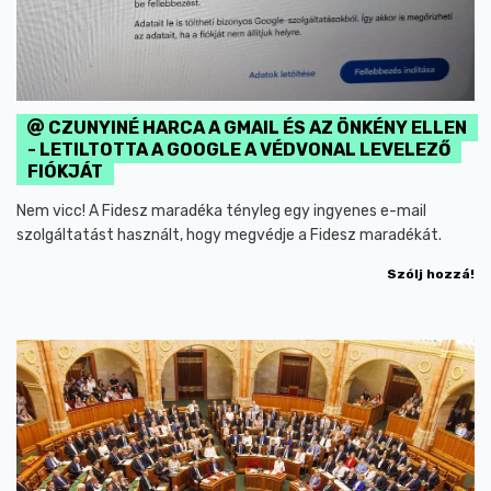
CZUNYINÉ HARCA A GMAIL ÉS AZ ÖNKÉNY ELLEN
- LETILTOTTA A GOOGLE A VÉDVONAL LEVELEZŐ
FIÓKJÁT
Nem vicc! A Fidesz maradéka tényleg egy ingyenes e-mail
szolgáltatást használt, hogy megvédje a Fidesz maradékát.
Szólj hozzá!