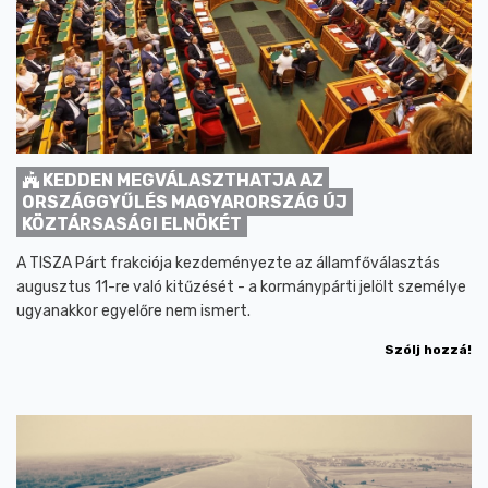
KEDDEN MEGVÁLASZTHATJA AZ
ORSZÁGGYŰLÉS MAGYARORSZÁG ÚJ
KÖZTÁRSASÁGI ELNÖKÉT
A TISZA Párt frakciója kezdeményezte az államfőválasztás
augusztus 11-re való kitűzését - a kormánypárti jelölt személye
ugyanakkor egyelőre nem ismert.
Szólj hozzá!