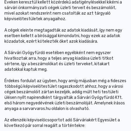
Éveken keresztül kellett közérdekű adatigénylésekkel kikérni a
sárvári önkormányzati cégek üzleti terveit és beszámolóit,
mivel azokat rendszerint nem csatolták az azt tárgyaló
képviselőtestületek anyagaihoz.
A cégek eleinte megtagadták az adatok kiadását, így nem egy
esetben kellett a bírósággal kimondatni, hogy ezek az adatok
közadatok, ezért kötelezték őket azok kiadására.
A Sárvári Gyógyfürdő esetében egyébként nem egyszer
hivatkoztak arra, hogy a teljes anyag kiadása üzleti titkot
sértene, így a beszámolókat és üzleti terveket, kitakart
adatokkal kaptuk meg.
Érdekes fordulat az ügyben, hogy amíg májusban még a fideszes
többségű képviselőtestület ragaszkodott ahhoz, hogy a városi
cégek beszámolóit zártan kezeljék, addig múlt heti testületi
ülésen nyílt napirendként tárgyalták a Sárvári Gyógyfürdő Kft.
első három negyedévének üzleti beszámolóját. Amelynek írásos
anyaga a sarvarvaros.hu oldalon is olvasható.
Az ellenzéki képviselőcsoportot adó Sárváriakért Egyesület a
következő pár sorral reagált a történtekre: