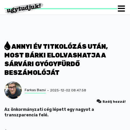
ANNYI ÉV TITKOLÓZÁS UTÁN,
MOST BÁRKI ELOLVASHATJA A
SÁRVÁRI GYÓGYFÜRDŐ
BESZÁMOLÓJÁT
Farkas Bazsi
2025-12-02 08:47:58
Szólj hozzá!
Az önkormányzati cég lépett egy nagyot a
transzparencia felé.