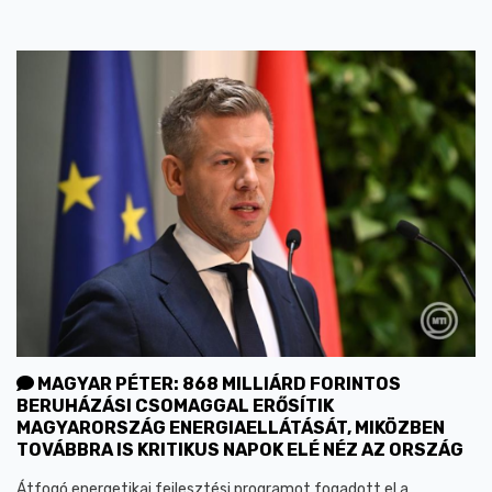
MAGYAR PÉTER: 868 MILLIÁRD FORINTOS
BERUHÁZÁSI CSOMAGGAL ERŐSÍTIK
MAGYARORSZÁG ENERGIAELLÁTÁSÁT, MIKÖZBEN
TOVÁBBRA IS KRITIKUS NAPOK ELÉ NÉZ AZ ORSZÁG
Átfogó energetikai fejlesztési programot fogadott el a