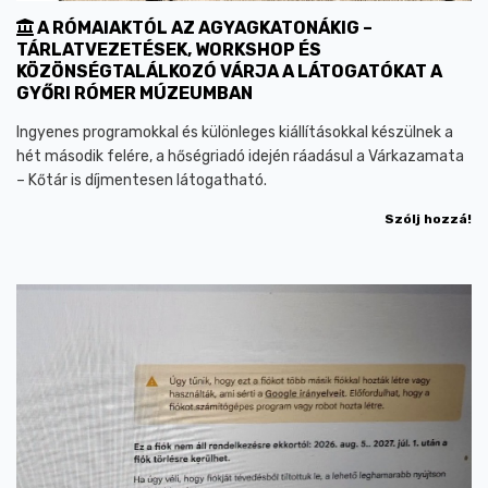
A RÓMAIAKTÓL AZ AGYAGKATONÁKIG –
TÁRLATVEZETÉSEK, WORKSHOP ÉS
KÖZÖNSÉGTALÁLKOZÓ VÁRJA A LÁTOGATÓKAT A
GYŐRI RÓMER MÚZEUMBAN
Ingyenes programokkal és különleges kiállításokkal készülnek a
hét második felére, a hőségriadó idején ráadásul a Várkazamata
– Kőtár is díjmentesen látogatható.
Szólj hozzá!