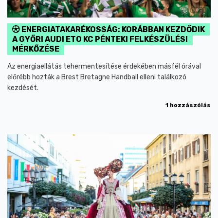
ENERGIATAKARÉKOSSÁG: KORÁBBAN KEZDŐDIK
A GYŐRI AUDI ETO KC PÉNTEKI FELKÉSZÜLÉSI
MÉRKŐZÉSE
Az energiaellátás tehermentesítése érdekében másfél órával
előrébb hozták a Brest Bretagne Handball elleni találkozó
kezdését.
1 hozzászólás