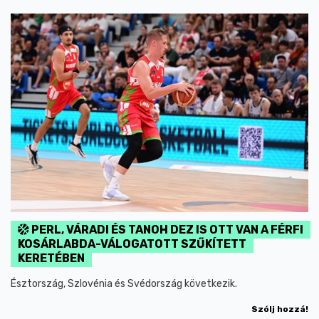
PERL, VÁRADI ÉS TANOH DEZ IS OTT VAN A FÉRFI
KOSÁRLABDA-VÁLOGATOTT SZŰKÍTETT
KERETÉBEN
Észtország, Szlovénia és Svédország következik.
Szólj hozzá!