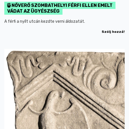
NŐVERŐ SZOMBATHELYI FÉRFI ELLEN EMELT
VÁDAT AZ ÜGYÉSZSÉG
A férfi a nyílt utcán kezdte verni áldozatát.
Szólj hozzá!