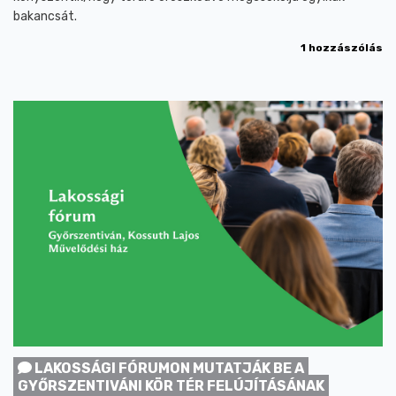
bakancsát.
1 hozzászólás
LAKOSSÁGI FÓRUMON MUTATJÁK BE A
GYŐRSZENTIVÁNI KÖR TÉR FELÚJÍTÁSÁNAK