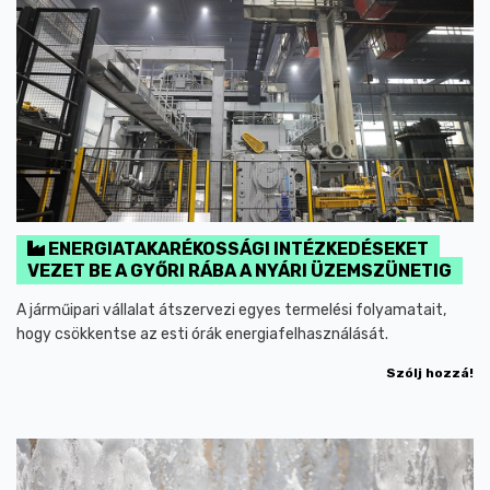
ENERGIATAKARÉKOSSÁGI INTÉZKEDÉSEKET
VEZET BE A GYŐRI RÁBA A NYÁRI ÜZEMSZÜNETIG
A járműipari vállalat átszervezi egyes termelési folyamatait,
hogy csökkentse az esti órák energiafelhasználását.
Szólj hozzá!