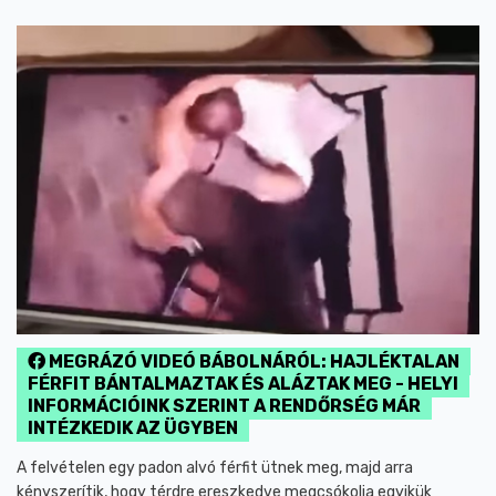
MEGRÁZÓ VIDEÓ BÁBOLNÁRÓL: HAJLÉKTALAN
FÉRFIT BÁNTALMAZTAK ÉS ALÁZTAK MEG - HELYI
INFORMÁCIÓINK SZERINT A RENDŐRSÉG MÁR
INTÉZKEDIK AZ ÜGYBEN
A felvételen egy padon alvó férfit ütnek meg, majd arra
kényszerítik, hogy térdre ereszkedve megcsókolja egyikük