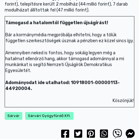
forint), telepítésre került 2 mobilház (44 millió forint), 7 darab
modulházat állítottak fel (47 millió forint).
Támogasd a hatalomtól független újságírást!
Bár a kormánymédia megpróbálja elhitetni, hogy a tőlük
független szerkesztőségek úsznak a pénzben ez közel sincs így.
Amennyiben neked is fontos, hogy sokáig legyen még a
hatalmat ellenőrző hang, akkor támogasd adománnyal a mi
munkánkat is segítő Nemzeti Újságírók Demokratikus
Egyesületét.
Adományodat ide utalhatod: 10918001-00000113-
44920004.
Köszönjük!
Sárvár
Sárvári Gyógyfürdő Kft.