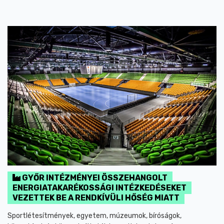
GYŐR INTÉZMÉNYEI ÖSSZEHANGOLT
ENERGIATAKARÉKOSSÁGI INTÉZKEDÉSEKET
VEZETTEK BE A RENDKÍVÜLI HŐSÉG MIATT
Sportlétesítmények, egyetem, múzeumok, bíróságok,