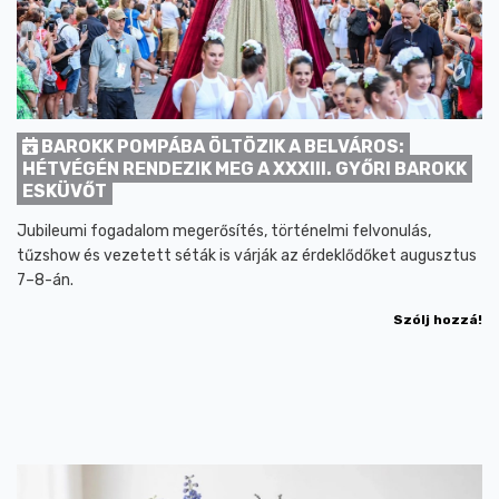
BAROKK POMPÁBA ÖLTÖZIK A BELVÁROS:
HÉTVÉGÉN RENDEZIK MEG A XXXIII. GYŐRI BAROKK
ESKÜVŐT
Jubileumi fogadalom megerősítés, történelmi felvonulás,
tűzshow és vezetett séták is várják az érdeklődőket augusztus
7–8-án.
Szólj hozzá!