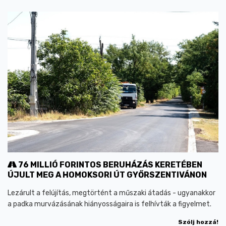
76 MILLIÓ FORINTOS BERUHÁZÁS KERETÉBEN
ÚJULT MEG A HOMOKSORI ÚT GYŐRSZENTIVÁNON
Lezárult a felújítás, megtörtént a műszaki átadás - ugyanakkor
a padka murvázásának hiányosságaira is felhívták a figyelmet.
Szólj hozzá!