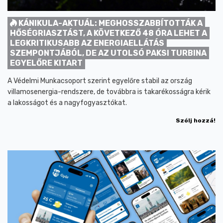
KÁNIKULA-AKTUÁL: MEGHOSSZABBÍTOTTÁK A
HŐSÉGRIASZTÁST, A KÖVETKEZŐ 48 ÓRA LEHET A
LEGKRITIKUSABB AZ ENERGIAELLÁTÁS
SZEMPONTJÁBÓL, DE AZ UTOLSÓ PAKSI TURBINA
EGYELŐRE KITART
A Védelmi Munkacsoport szerint egyelőre stabil az ország
villamosenergia-rendszere, de továbbra is takarékosságra kérik
a lakosságot és a nagyfogyasztókat.
Szólj hozzá!