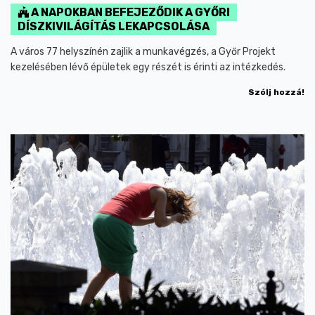
A NAPOKBAN BEFEJEZŐDIK A GYŐRI
DÍSZKIVILÁGÍTÁS LEKAPCSOLÁSA
A város 77 helyszínén zajlik a munkavégzés, a Győr Projekt
kezelésében lévő épületek egy részét is érinti az intézkedés.
Szólj hozzá!