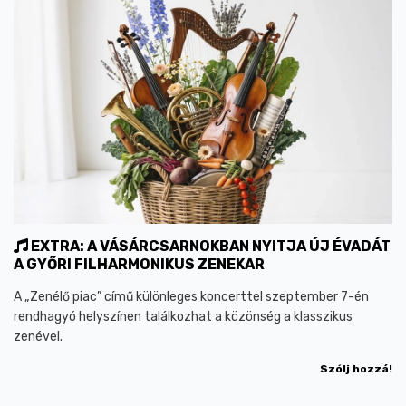
EXTRA: A VÁSÁRCSARNOKBAN NYITJA ÚJ ÉVADÁT
A GYŐRI FILHARMONIKUS ZENEKAR
A „Zenélő piac” című különleges koncerttel szeptember 7-én
rendhagyó helyszínen találkozhat a közönség a klasszikus
zenével.
Szólj hozzá!