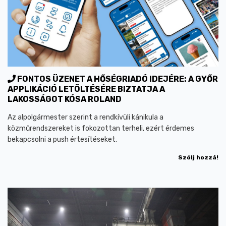
FONTOS ÜZENET A HŐSÉGRIADÓ IDEJÉRE: A GYŐR
APPLIKÁCIÓ LETÖLTÉSÉRE BIZTATJA A
LAKOSSÁGOT KÓSA ROLAND
Az alpolgármester szerint a rendkívüli kánikula a
közműrendszereket is fokozottan terheli, ezért érdemes
bekapcsolni a push értesítéseket.
Szólj hozzá!