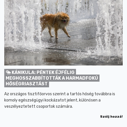
KÁNIKULA: PÉNTEK ÉJFÉLIG
MEGHOSSZABBÍTOTTÁK A HARMADFOKÚ
HŐSÉGRIASZTÁST
Az országos tisztifőorvos szerint a tartós hőség továbbra is
komoly egészségügyi kockázatot jelent, különösen a
veszélyeztetett csoportok számára.
Szólj hozzá!