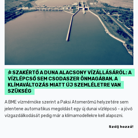
SZAKÉRTŐ A DUNA ALACSONY VÍZÁLLÁSÁRÓL: A
VÍZLÉPCSŐ SEM CSODASZER ÖNMAGÁBAN, A
KLÍMAVÁLTOZÁS MIATT ÚJ SZEMLÉLETRE VAN
SZÜKSÉG
A BME vízmérnöke szerint a Paksi Atomerőmű helyzetére sem
jelentene automatikus megoldást egy új dunai vízlépcső - a jövő
vízgazdálkodását pedig már a klímamodellekre kell alapozni.
Szólj hozzá!