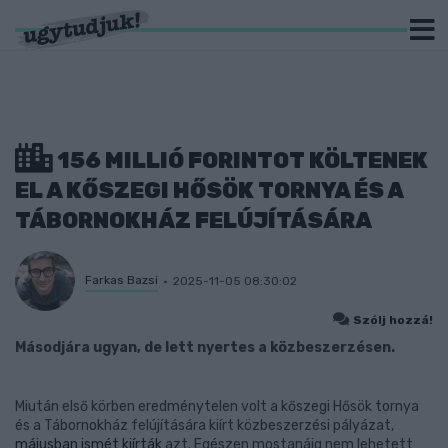
156 MILLIÓ FORINTOT KÖLTENEK
EL A KŐSZEGI HŐSÖK TORNYA ÉS A
TÁBORNOKHÁZ FELÚJÍTÁSÁRA
Farkas Bazsi
2025-11-05 08:30:02
Szólj hozzá!
Másodjára ugyan, de lett nyertes a közbeszerzésen.
Miután első körben eredménytelen volt a kőszegi Hősök tornya
és a Tábornokház felújítására kiírt közbeszerzési pályázat,
májusban ismét kiírták
azt. Egészen mostanáig nem lehetett