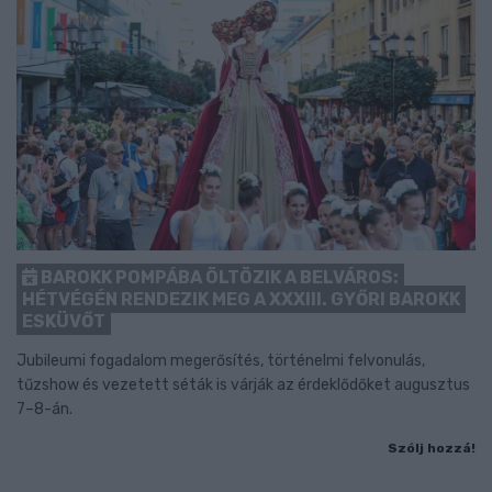
BAROKK POMPÁBA ÖLTÖZIK A BELVÁROS:
HÉTVÉGÉN RENDEZIK MEG A XXXIII. GYŐRI BAROKK
ESKÜVŐT
Jubileumi fogadalom megerősítés, történelmi felvonulás,
tűzshow és vezetett séták is várják az érdeklődőket augusztus
7–8-án.
Szólj hozzá!