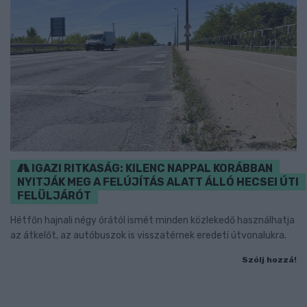
IGAZI RITKASÁG: KILENC NAPPAL KORÁBBAN
NYITJÁK MEG A FELÚJÍTÁS ALATT ÁLLÓ HECSEI ÚTI
FELÜLJÁRÓT
Hétfőn hajnali négy órától ismét minden közlekedő használhatja
az átkelőt, az autóbuszok is visszatérnek eredeti útvonalukra.
Szólj hozzá!