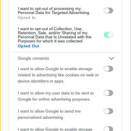
I want to opt-out of processing my
Personal Data for Targeted Advertising.
Opted In
I want to opt-out of Collection, Use,
A BAROKK ÖSSZES ÁRNYALATA ÉS MÉG EGY SOR
Retention, Sale, and/or Sharing of my
Personal Data that Is Unrelated with the
KIVÁLÓ PROGRAM VÁR MINDENKIT EZEN A HÉTVÉGÉN
Purposes for which it was collected.
GYŐRBEN
Opted Out
Középpontban a hagyományőrzés, de lesz Pogány Induló és
Google consents
Majka koncert, jóga szeánsz, “borhajózás” és egy csomó minden
más.
I want to allow Google to enable storage
related to advertising like cookies on web or
Szólj hozzá!
device identifiers in apps.
I want to allow my user data to be sent to
Google for online advertising purposes.
I want to allow Google to send me
personalized advertising.
I want to allow Google to enable storage