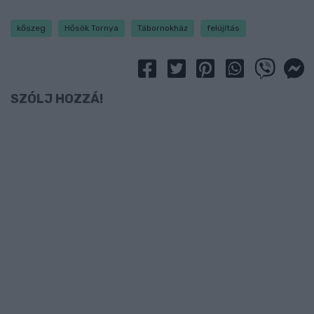
kőszeg
Hősök Tornya
Tábornokház
felújítás
SZÓLJ HOZZÁ!