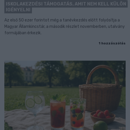
ISKOLAKEZDÉSI TÁMOGATÁS, AMIT NEM KELL KÜLÖN
IGÉNYELNI
Az első 50 ezer forintot még a tanévkezdés előtt folyósítja a
Magyar Államkincstár, a második részlet novemberben, utalvány
formájában érkezik.
1 hozzászólás