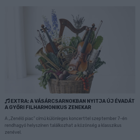
EXTRA: A VÁSÁRCSARNOKBAN NYITJA ÚJ ÉVADÁT
A GYŐRI FILHARMONIKUS ZENEKAR
A „Zenélő piac” című különleges koncerttel szeptember 7-én
rendhagyó helyszínen találkozhat a közönség a klasszikus
zenével.