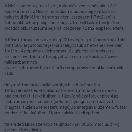
A kiírás szerint a projekt két, műemléki védettség alatt álló
épületet érint: a Hősök Tornyában most is meglévő kiállítás
helyett új jön létre (három szinten, összesen 117 m2-en), a
Tábornokházban pedig ennek bejáratát kell kialakítani (előtér,
mosdóblokk, múzeumi bejárat, összesen 72 m2 alapterületen).
A Hősök Tornya hozzávetőleg 100 éves, míg a Tábornokház több,
mint 300, legutóbbi teljeskörű felújításuk a hetvenes években
történt. Az épületek elektromos- és gépészeti rendszerei
erősen elavultak: a fűtés egyáltalán nem működik, a tűzivíz
hálózatban nincs
víz, az elektromos hálózat erős kompromisszumokkal működik
csak.
Helyreállítandóak a nyílászárók, a belső falépcső, a
tetőszerkezet és -héjalás, cserélendő a toronyban minden
padlóburkolat, fel kell újítani a tűzivíz hálózatot, kiépíteni az
elektromos rendszereket (erős- és gyengeáramú hálózat,
világítás, tűzjelző rendszer), megújuló energiával üzemelő fűtési
rendszert kell kiépíteni. Új vizesblokkot kell építeni.
Az eredeti kiírás szerint a felújításoknak 2026. március 31-ig
kellene elkészülniük.