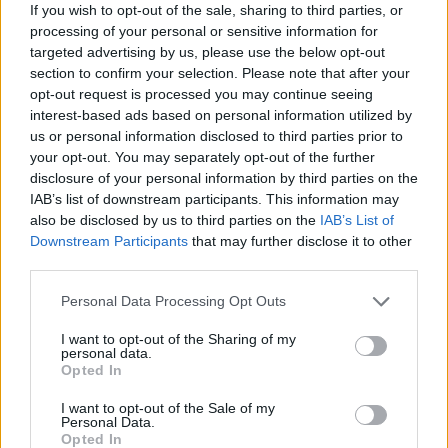
If you wish to opt-out of the sale, sharing to third parties, or
processing of your personal or sensitive information for
targeted advertising by us, please use the below opt-out
ÖRÖMHÍR: TÍZ ÉVE NEM VOLT ILYEN ALACSONY AZ
section to confirm your selection. Please note that after your
INFLÁCIÓ MAGYARORSZÁGON
opt-out request is processed you may continue seeing
interest-based ads based on personal information utilized by
Júliusban mindössze 1,2 százalékkal emelkedtek éves
us or personal information disclosed to third parties prior to
összevetésben a fogyasztói árak, miközben az élelmiszerek ára
your opt-out. You may separately opt-out of the further
már csökkent.
disclosure of your personal information by third parties on the
Szólj hozzá!
IAB’s list of downstream participants. This information may
also be disclosed by us to third parties on the
IAB’s List of
Downstream Participants
that may further disclose it to other
third parties.
Please note that this website/app uses one or more Google
Personal Data Processing Opt Outs
services and may gather and store information including but
not limited to your visit or usage behaviour. You may click to
I want to opt-out of the Sharing of my
personal data.
grant or deny consent to Google and its third-party tags to
Opted In
use your data for below specified purposes in below Google
consent section.
I want to opt-out of the Sale of my
Personal Data.
Opted In