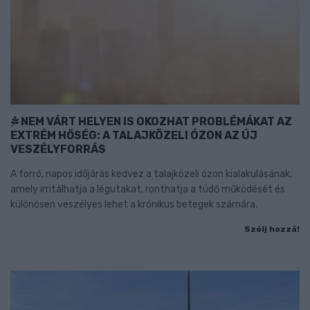
NEM VÁRT HELYEN IS OKOZHAT PROBLÉMÁKAT AZ
EXTRÉM HŐSÉG: A TALAJKÖZELI ÓZON AZ ÚJ
VESZÉLYFORRÁS
A forró, napos időjárás kedvez a talajközeli ózon kialakulásának,
amely irritálhatja a légutakat, ronthatja a tüdő működését és
különösen veszélyes lehet a krónikus betegek számára.
Szólj hozzá!