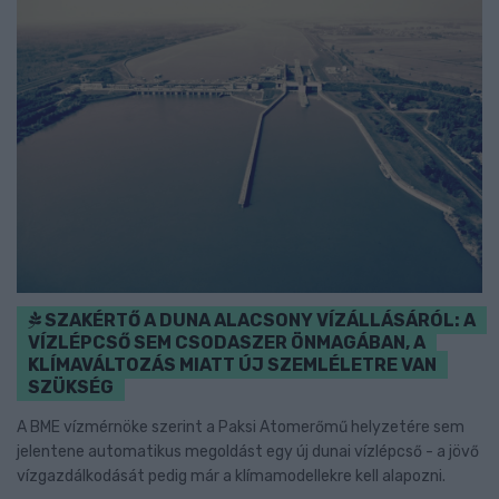
SZAKÉRTŐ A DUNA ALACSONY VÍZÁLLÁSÁRÓL: A
VÍZLÉPCSŐ SEM CSODASZER ÖNMAGÁBAN, A
KLÍMAVÁLTOZÁS MIATT ÚJ SZEMLÉLETRE VAN
SZÜKSÉG
A BME vízmérnöke szerint a Paksi Atomerőmű helyzetére sem
jelentene automatikus megoldást egy új dunai vízlépcső - a jövő
vízgazdálkodását pedig már a klímamodellekre kell alapozni.