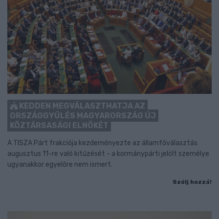
KEDDEN MEGVÁLASZTHATJA AZ
ORSZÁGGYŰLÉS MAGYARORSZÁG ÚJ
KÖZTÁRSASÁGI ELNÖKÉT
A TISZA Párt frakciója kezdeményezte az államfőválasztás
augusztus 11-re való kitűzését - a kormánypárti jelölt személye
ugyanakkor egyelőre nem ismert.
Szólj hozzá!