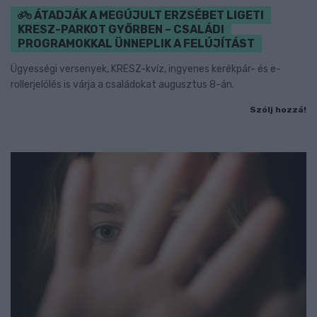
ÁTADJÁK A MEGÚJULT ERZSÉBET LIGETI
KRESZ-PARKOT GYŐRBEN – CSALÁDI
PROGRAMOKKAL ÜNNEPLIK A FELÚJÍTÁST
Ügyességi versenyek, KRESZ-kvíz, ingyenes kerékpár- és e-
rollerjelölés is várja a családokat augusztus 8-án.
Szólj hozzá!