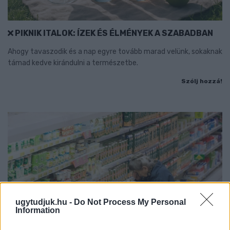
PIKNIK ITALOK: ÍZEK ÉS ÉLMÉNYEK A SZABADBAN
Ahogy tavaszodik és a nap egyre tovább marad velünk, sokaknak
támad kedve kirándulni a természetbe.
Szólj hozzá!
ugytudjuk.hu -
Do Not Process My Personal
Information