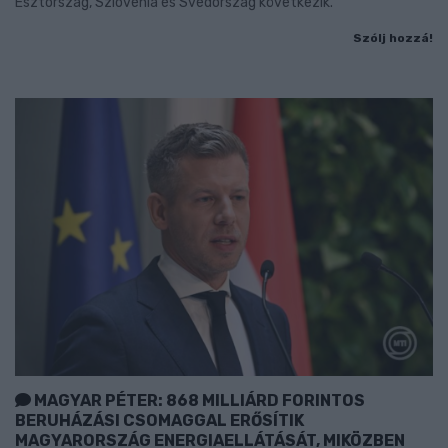
Észtország, Szlovénia és Svédország következik.
Szólj hozzá!
MAGYAR PÉTER: 868 MILLIÁRD FORINTOS
BERUHÁZÁSI CSOMAGGAL ERŐSÍTIK
MAGYARORSZÁG ENERGIAELLÁTÁSÁT, MIKÖZBEN