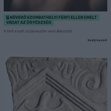
NŐVERŐ SZOMBATHELYI FÉRFI ELLEN EMELT
VÁDAT AZ ÜGYÉSZSÉG
A férfi a nyílt utcán kezdte verni áldozatát.
Szólj hozzá!