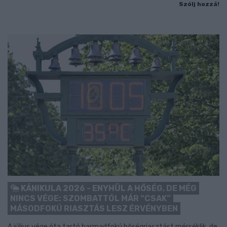
Szólj hozzá!
KÁNIKULA 2026 - ENYHÜL A HŐSÉG, DE MÉG
NINCS VÉGE: SZOMBATTÓL MÁR “CSAK”
MÁSODFOKÚ RIASZTÁS LESZ ÉRVÉNYBEN
A július vége óta tartó harmadfokú hőségriasztást mérséklik, de