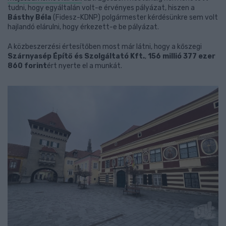
tudni, hogy egyáltalán volt-e érvényes pályázat, hiszen a
Básthy Béla
(Fidesz-KDNP) polgármester kérdésünkre sem volt
hajlandó elárulni, hogy érkezett-e be pályázat.
A közbeszerzési értesítőben most már látni, hogy a kőszegi
Szárnyasép Építő és Szolgáltató Kft.
,
156 millió 377 ezer
860 forint
ért nyerte el a munkát.