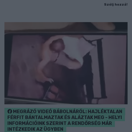
Szólj hozzá!
MEGRÁZÓ VIDEÓ BÁBOLNÁRÓL: HAJLÉKTALAN
FÉRFIT BÁNTALMAZTAK ÉS ALÁZTAK MEG - HELYI
INFORMÁCIÓINK SZERINT A RENDŐRSÉG MÁR
INTÉZKEDIK AZ ÜGYBEN