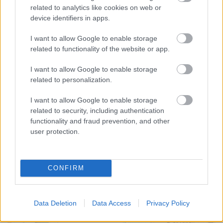
related to analytics like cookies on web or
device identifiers in apps.
I want to allow Google to enable storage
related to functionality of the website or app.
I want to allow Google to enable storage
related to personalization.
ENERGIATAKARÉKOSSÁG: KORÁBBAN KEZDŐDIK
I want to allow Google to enable storage
A GYŐRI AUDI ETO KC PÉNTEKI FELKÉSZÜLÉSI
MÉRKŐZÉSE
related to security, including authentication
functionality and fraud prevention, and other
Az energiaellátás tehermentesítése érdekében másfél órával
user protection.
előrébb hozták a Brest Bretagne Handball elleni találkozó
kezdését.
CONFIRM
1 hozzászólás
Data Deletion
Data Access
Privacy Policy