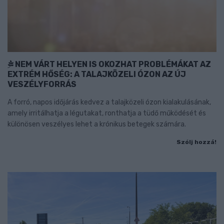
NEM VÁRT HELYEN IS OKOZHAT PROBLÉMÁKAT AZ
EXTRÉM HŐSÉG: A TALAJKÖZELI ÓZON AZ ÚJ
VESZÉLYFORRÁS
A forró, napos időjárás kedvez a talajközeli ózon kialakulásának,
amely irritálhatja a légutakat, ronthatja a tüdő működését és
különösen veszélyes lehet a krónikus betegek számára.
Szólj hozzá!