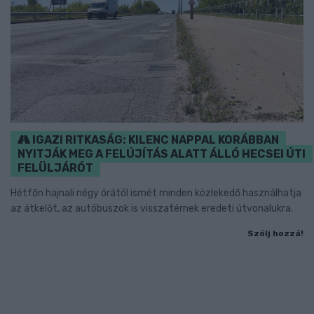
IGAZI RITKASÁG: KILENC NAPPAL KORÁBBAN
NYITJÁK MEG A FELÚJÍTÁS ALATT ÁLLÓ HECSEI ÚTI
FELÜLJÁRÓT
Hétfőn hajnali négy órától ismét minden közlekedő használhatja
az átkelőt, az autóbuszok is visszatérnek eredeti útvonalukra.
Szólj hozzá!