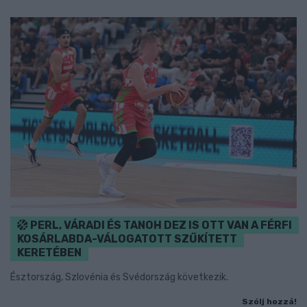
PERL, VÁRADI ÉS TANOH DEZ IS OTT VAN A FÉRFI
KOSÁRLABDA-VÁLOGATOTT SZŰKÍTETT
KERETÉBEN
Észtország, Szlovénia és Svédország következik.
Szólj hozzá!