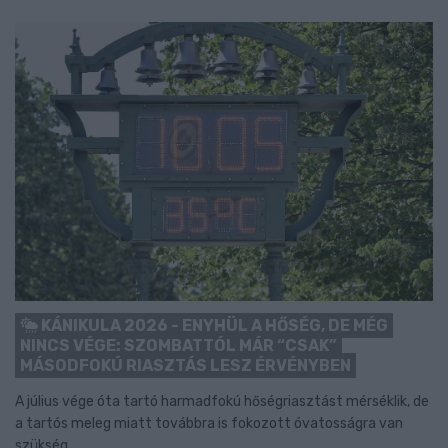
KÁNIKULA 2026 - ENYHÜL A HŐSÉG, DE MÉG
NINCS VÉGE: SZOMBATTÓL MÁR “CSAK”
MÁSODFOKÚ RIASZTÁS LESZ ÉRVÉNYBEN
A július vége óta tartó harmadfokú hőségriasztást mérséklik, de
a tartós meleg miatt továbbra is fokozott óvatosságra van
szükség.