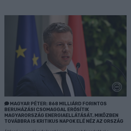
MAGYAR PÉTER: 868 MILLIÁRD FORINTOS
BERUHÁZÁSI CSOMAGGAL ERŐSÍTIK
MAGYARORSZÁG ENERGIAELLÁTÁSÁT, MIKÖZBEN
TOVÁBBRA IS KRITIKUS NAPOK ELÉ NÉZ AZ ORSZÁG