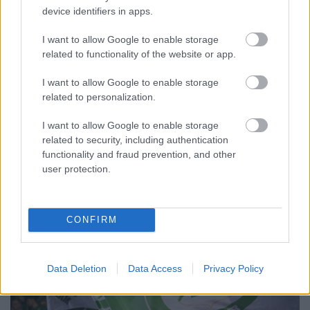
device identifiers in apps.
I want to allow Google to enable storage
A BAROKK ÖSSZES ÁRNYALATA ÉS MÉG EGY SOR
related to functionality of the website or app.
KIVÁLÓ PROGRAM VÁR MINDENKIT EZEN A HÉTVÉGÉN
GYŐRBEN
I want to allow Google to enable storage
related to personalization.
Középpontban a hagyományőrzés, de lesz Pogány Induló és
Majka koncert, jóga szeánsz, “borhajózás” és egy csomó minden
I want to allow Google to enable storage
más.
related to security, including authentication
Szólj hozzá!
functionality and fraud prevention, and other
user protection.
CONFIRM
Data Deletion
Data Access
Privacy Policy