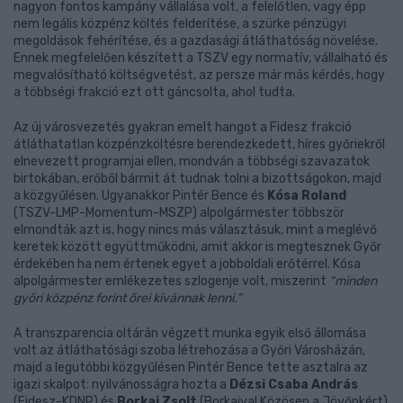
nagyon fontos kampány vállalása volt, a felelőtlen, vagy épp
nem legális közpénz költés felderítése, a szürke pénzügyi
megoldások fehérítése, és a gazdasági átláthatóság növelése.
Ennek megfelelően készített a TSZV egy normatív, vállalható és
megvalósítható költségvetést, az persze már más kérdés, hogy
a többségi frakció ezt ott gáncsolta, ahol tudta.
Az új városvezetés gyakran emelt hangot a Fidesz frakció
átláthatatlan közpénzköltésre berendezkedett, híres győriekről
elnevezett programjai ellen, mondván a többségi szavazatok
birtokában, erőből bármit át tudnak tolni a bizottságokon, majd
a közgyűlésen. Ugyanakkor Pintér Bence és
Kósa Roland
(TSZV-LMP-Momentum-MSZP) alpolgármester többször
elmondták azt is, hogy nincs más választásuk, mint a meglévő
keretek között együttműködni, amit akkor is megtesznek Győr
érdekében ha nem értenek egyet a jobboldali erőtérrel. Kósa
alpolgármester emlékezetes szlogenje volt, miszerint
“minden
győri közpénz forint őrei kívánnak lenni.”
A transzparencia oltárán végzett munka egyik első állomása
volt az átláthatósági szoba létrehozása a Győri Városházán,
majd a legutóbbi közgyűlésen Pintér Bence tette asztalra az
igazi skalpot: nyilvánosságra hozta a
Dézsi Csaba András
(Fidesz-KDNP) és
Borkai Zsolt
(Borkaival Közösen a Jövőnkért)