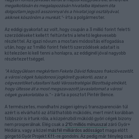
megalkotásán és megalapozásán hivatalba lépésem óta
dolgoztam jegyző asszonnyal és a hivatal jogi osztályával,
akiknek köszönöm a munkát.”
- írta a polgármester.
Az eddigi gyakorlat az volt, hogy csupán a 3 millió forint feletti
szerződéseket kellett feltüntetni a lehető legkevesebb
részlettel. Az igazi nóvum a mostani módosítás elfogadása
után, hogy az 1 millió forint feletti szerződések adatait is
kötelezően ki kell tenni a honlapra, az eddiginél jóval nagyobb
részletezettséggel.
“A közgyűlésen megkértem Fekete Dávid fideszes frakcióvezetőt,
a városi cégek tulajdonosi jogköreit gyakorló, azaz a
cégvezetőket utasítani tudó Városstratégiai Bizottság elnökét,
hogy ültesse át a most megszavazott javaslatomat a városi
cégek gyakorlatába is.”
- zárta a posztot Pintér Bence.
A természetes, mondhatni zsigeri igényű transzparencián túl
azért is elvárható az átláthatóbb működés, mert mint korábban
többször is írtunk róla, a közpénzből működő győri cégek bizony
nem prosperálnak. Elég csak a
210 milliós mínusszal
záró Győr+
Médiára, vagy a közel
másfél milliárdos adósságot
maga előtt
görgető Győr Projekt Kft-re gondolni. Az pedig már tényleg csak