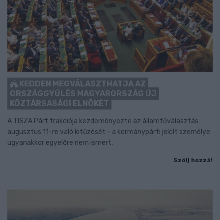
KEDDEN MEGVÁLASZTHATJA AZ
ORSZÁGGYŰLÉS MAGYARORSZÁG ÚJ
KÖZTÁRSASÁGI ELNÖKÉT
A TISZA Párt frakciója kezdeményezte az államfőválasztás
augusztus 11-re való kitűzését - a kormánypárti jelölt személye
ugyanakkor egyelőre nem ismert.
Szólj hozzá!