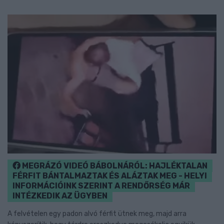
MEGRÁZÓ VIDEÓ BÁBOLNÁRÓL: HAJLÉKTALAN
FÉRFIT BÁNTALMAZTAK ÉS ALÁZTAK MEG - HELYI
INFORMÁCIÓINK SZERINT A RENDŐRSÉG MÁR
INTÉZKEDIK AZ ÜGYBEN
A felvételen egy padon alvó férfit ütnek meg, majd arra