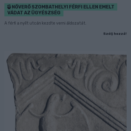
NŐVERŐ SZOMBATHELYI FÉRFI ELLEN EMELT
VÁDAT AZ ÜGYÉSZSÉG
A férfi a nyílt utcán kezdte verni áldozatát.
Szólj hozzá!