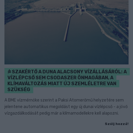
SZAKÉRTŐ A DUNA ALACSONY VÍZÁLLÁSÁRÓL: A
VÍZLÉPCSŐ SEM CSODASZER ÖNMAGÁBAN, A
KLÍMAVÁLTOZÁS MIATT ÚJ SZEMLÉLETRE VAN
SZÜKSÉG
A BME vízmérnöke szerint a Paksi Atomerőmű helyzetére sem
jelentene automatikus megoldást egy új dunai vízlépcső - a jövő
vízgazdálkodását pedig már a klímamodellekre kell alapozni.
Szólj hozzá!