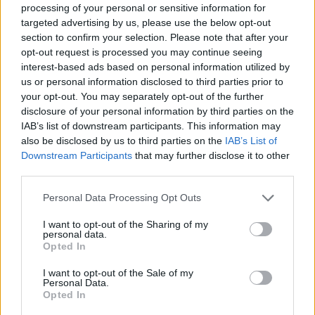
processing of your personal or sensitive information for
PIKNIK ITALOK: ÍZEK ÉS ÉLMÉNYEK A SZABADBAN
targeted advertising by us, please use the below opt-out
section to confirm your selection. Please note that after your
Ahogy tavaszodik és a nap egyre tovább marad velünk, sokaknak
opt-out request is processed you may continue seeing
támad kedve kirándulni a természetbe.
interest-based ads based on personal information utilized by
Szólj hozzá!
us or personal information disclosed to third parties prior to
your opt-out. You may separately opt-out of the further
disclosure of your personal information by third parties on the
IAB’s list of downstream participants. This information may
also be disclosed by us to third parties on the
IAB’s List of
Downstream Participants
that may further disclose it to other
third parties.
Please note that this website/app uses one or more Google
Personal Data Processing Opt Outs
services and may gather and store information including but
not limited to your visit or usage behaviour. You may click to
I want to opt-out of the Sharing of my
personal data.
grant or deny consent to Google and its third-party tags to
Opted In
use your data for below specified purposes in below Google
consent section.
I want to opt-out of the Sale of my
Personal Data.
Opted In