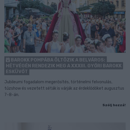
BAROKK POMPÁBA ÖLTÖZIK A BELVÁROS:
HÉTVÉGÉN RENDEZIK MEG A XXXIII. GYŐRI BAROKK
ESKÜVŐT
Jubileumi fogadalom megerősítés, történelmi felvonulás,
tűzshow és vezetett séták is várják az érdeklődőket augusztus
7–8-án.
Szólj hozzá!