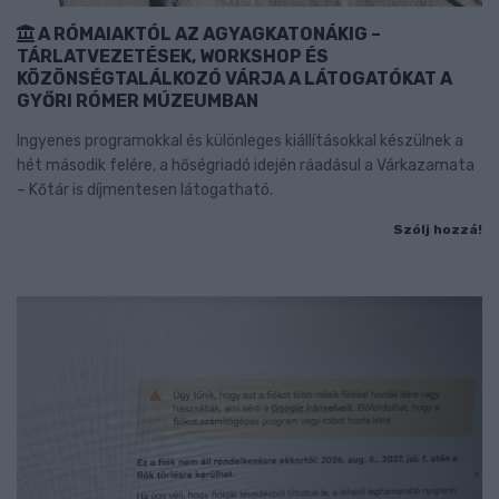
A RÓMAIAKTÓL AZ AGYAGKATONÁKIG –
TÁRLATVEZETÉSEK, WORKSHOP ÉS
KÖZÖNSÉGTALÁLKOZÓ VÁRJA A LÁTOGATÓKAT A
GYŐRI RÓMER MÚZEUMBAN
Ingyenes programokkal és különleges kiállításokkal készülnek a
hét második felére, a hőségriadó idején ráadásul a Várkazamata
– Kőtár is díjmentesen látogatható.
Szólj hozzá!