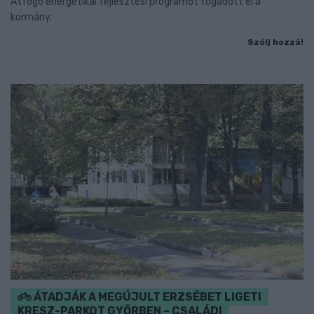
Átfogó energetikai fejlesztési programot fogadott el a
kormány.
Szólj hozzá!
ÁTADJÁK A MEGÚJULT ERZSÉBET LIGETI
KRESZ-PARKOT GYŐRBEN – CSALÁDI