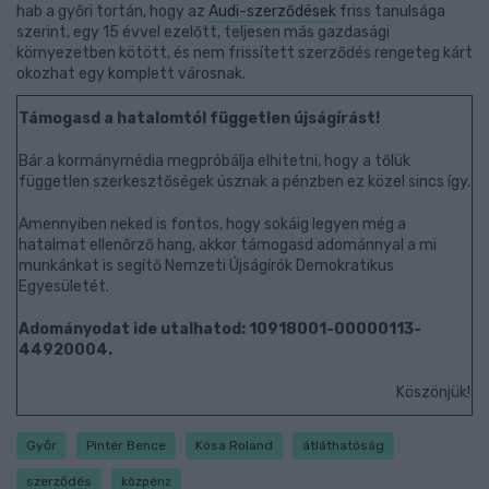
hab a győri tortán, hogy az
Audi-szerződések
friss tanulsága
szerint, egy 15 évvel ezelőtt, teljesen más gazdasági
környezetben kötött, és nem frissített szerződés rengeteg kárt
okozhat egy komplett városnak.
Támogasd a hatalomtól független újságírást!
Bár a kormánymédia megpróbálja elhitetni, hogy a tőlük
független szerkesztőségek úsznak a pénzben ez közel sincs így.
Amennyiben neked is fontos, hogy sokáig legyen még a
hatalmat ellenőrző hang, akkor támogasd adománnyal a mi
munkánkat is segítő Nemzeti Újságírók Demokratikus
Egyesületét.
Adományodat ide utalhatod: 10918001-00000113-
44920004.
Köszönjük!
Győr
Pintér Bence
Kósa Roland
átláthatóság
szerződés
közpénz