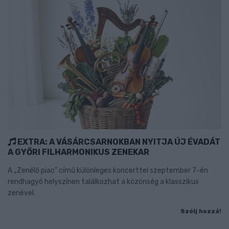
EXTRA: A VÁSÁRCSARNOKBAN NYITJA ÚJ ÉVADÁT
A GYŐRI FILHARMONIKUS ZENEKAR
A „Zenélő piac” című különleges koncerttel szeptember 7-én
rendhagyó helyszínen találkozhat a közönség a klasszikus
zenével.
Szólj hozzá!