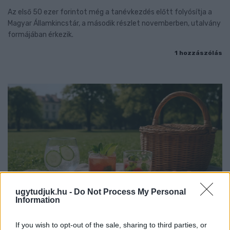
Az első 50 ezer forintot még a tanévkezdés előtt folyósítja a
Magyar Államkincstár, a második részlet novemberben, utalvány
formájában érkezik.
1 hozzászólás
ugytudjuk.hu -
Do Not Process My Personal
Information
If you wish to opt-out of the sale, sharing to third parties, or