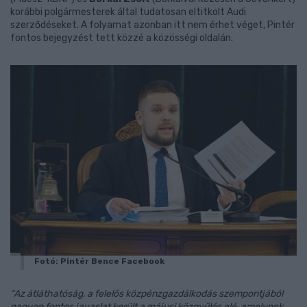
korábbi polgármesterek által tudatosan eltitkolt Audi
szerződéseket. A folyamat azonban itt nem érhet véget, Pintér
fontos bejegyzést tett közzé a közösségi oldalán.
Fotó: Pintér Bence Facebook
“Az átláthatóság, a felelős közpénzgazdálkodás szempontjából
nagyon fontos javaslat került a májusi közgyűlés elé, amelynek