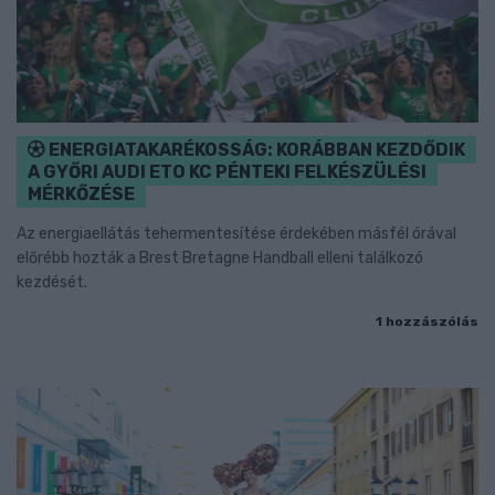
ENERGIATAKARÉKOSSÁG: KORÁBBAN KEZDŐDIK
A GYŐRI AUDI ETO KC PÉNTEKI FELKÉSZÜLÉSI
MÉRKŐZÉSE
Az energiaellátás tehermentesítése érdekében másfél órával
előrébb hozták a Brest Bretagne Handball elleni találkozó
kezdését.
1 hozzászólás