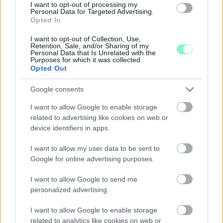
I want to opt-out of processing my
ÖRÖMHÍR: TÍZ ÉVE NEM VOLT ILYEN ALACSONY AZ
Personal Data for Targeted Advertising.
INFLÁCIÓ MAGYARORSZÁGON
Opted In
Júliusban mindössze 1,2 százalékkal emelkedtek éves
I want to opt-out of Collection, Use,
Retention, Sale, and/or Sharing of my
összevetésben a fogyasztói árak, miközben az élelmiszerek ára
Personal Data that Is Unrelated with the
már csökkent.
Purposes for which it was collected.
Opted Out
Szólj hozzá!
Google consents
I want to allow Google to enable storage
related to advertising like cookies on web or
device identifiers in apps.
I want to allow my user data to be sent to
Google for online advertising purposes.
I want to allow Google to send me
personalized advertising.
I want to allow Google to enable storage
related to analytics like cookies on web or