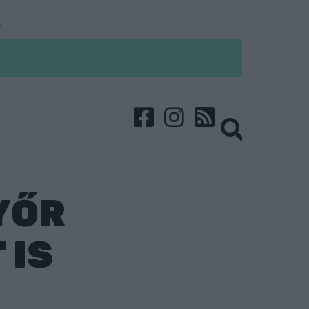
YŐR
 IS