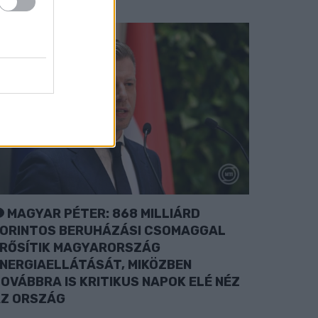
MAGYAR PÉTER: 868 MILLIÁRD
ORINTOS BERUHÁZÁSI CSOMAGGAL
RŐSÍTIK MAGYARORSZÁG
NERGIAELLÁTÁSÁT, MIKÖZBEN
OVÁBBRA IS KRITIKUS NAPOK ELÉ NÉZ
Z ORSZÁG