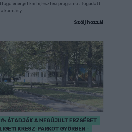
tfogó energetikai fejlesztési programot fogadott
l a kormány.
Szólj hozzá!
ÁTADJÁK A MEGÚJULT ERZSÉBET
LIGETI KRESZ-PARKOT GYŐRBEN –