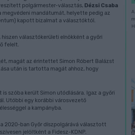
lveszített polgármester-választás,
Dézsi Csaba
A
 megvédeni mandátumát, helyette pedig az
m
um) kapott bizalmat a választóktól.
H
hiszen választókerületi elnökként a győri
 felelt.
gét, magát az érintettet Simon Róbert Balázst
gzása után is tartotta magát ahhoz, hogy
t is szóba került Simon utódlására. Igaz a győri
ál. Utóbbi egy korábbi városvezető
szélességgel a kampányba.
gy a 2020-ban Győr díszpolgárává választott
 szívesen jelöltként a Fidesz-KDNP.