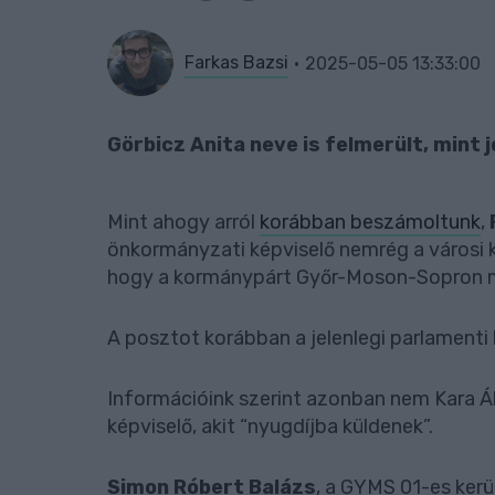
Farkas Bazsi
2025-05-05 13:33:00
Görbicz Anita neve is felmerült, mint je
Mint ahogy arról
korábban beszámoltunk
,
önkormányzati képviselő nemrég a városi k
hogy a kormánypárt Győr-Moson-Sopron me
A posztot korábban a jelenlegi parlamenti 
Információink szerint azonban nem Kara Ák
képviselő, akit “nyugdíjba küldenek”.
Simon Róbert Balázs
, a GYMS 01-es kerül