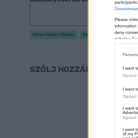
participants
Downstream 
Please note
information 
deny consent
Simon Róbert Balázs
Győr
Görbicz Anita
G
in below Go
Persona
SZÓLJ HOZZÁ!
I want t
Opted 
I want t
Opted 
I want 
Advertis
Opted 
I want t
of my P
was col