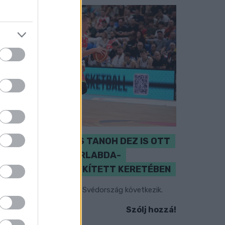
PERL, VÁRADI ÉS TANOH DEZ IS OTT
VAN A FÉRFI KOSÁRLABDA-
VÁLOGATOTT SZŰKÍTETT KERETÉBEN
sztország, Szlovénia és Svédország következik.
Szólj hozzá!