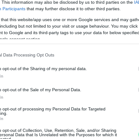
. This information may also be disclosed by us to third parties on the
IA
Participants
that may further disclose it to other third parties.
Köszönjük!
 that this website/app uses one or more Google services and may gath
including but not limited to your visit or usage behaviour. You may click 
 to Google and its third-party tags to use your data for below specifi
yőri Fidesz
Fidesz-KDNP
ogle consent section.
l Data Processing Opt Outs
o opt-out of the Sharing of my personal data.
N
In
F
o opt-out of the Sale of my Personal Data.
A
In
s
to opt-out of processing my Personal Data for Targeted
a
ing.
In
o opt-out of Collection, Use, Retention, Sale, and/or Sharing
ersonal Data that Is Unrelated with the Purposes for which it
lected.