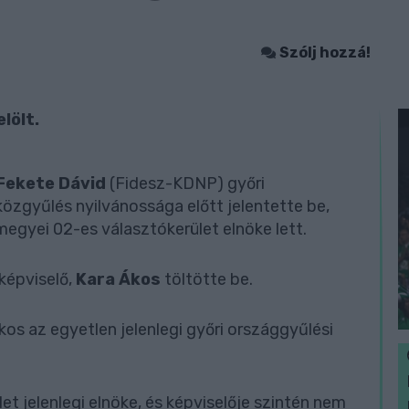
Szólj hozzá!
lölt.
Fekete Dávid
(Fidesz-KDNP) győri
özgyűlés nyilvánossága előtt jelentette be,
gyei 02-es választókerület elnöke lett.
képviselő,
Kara Ákos
töltötte be.
os az egyetlen jelenlegi győri országgyűlési
et jelenlegi elnöke, és képviselője szintén nem