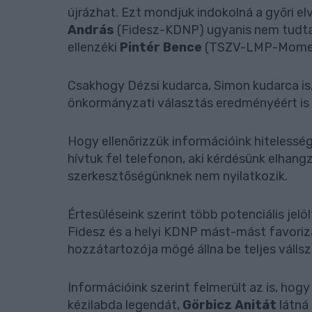
újrázhat. Ezt mondjuk indokolná a győri e
András
(Fidesz-KDNP) ugyanis nem tudta
ellenzéki
Pintér Bence
(TSZV-LMP-Moment
Csakhogy Dézsi kudarca, Simon kudarca is, 
önkormányzati választás eredményéért is ő
Hogy ellenőrizzük információink hitelessé
hívtuk fel telefonon, aki kérdésünk elhan
szerkesztőségünknek nem nyilatkozik.
Értesüléseink szerint több potenciális jelöl
Fidesz és a helyi KDNP mást-mást favoriz
hozzátartozója mögé állna be teljes váll
Információink szerint felmerült az is, ho
kézilabda legendát,
Görbicz Anitát
látná