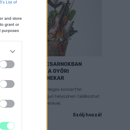
B’s List of
er and store
to grant or
ed purposes
EXTRA: A VÁSÁRCSARNOKBAN
YITJA ÚJ ÉVADÁT A GYŐRI
ILHARMONIKUS ZENEKAR
 „Zenélő piac” című különleges koncerttel
zeptember 7-én rendhagyó helyszínen találkozhat
 közönség a klasszikus zenével.
Szólj hozzá!