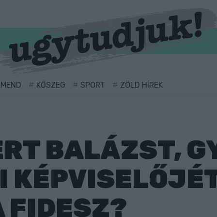
RMEND
KŐSZEG
SPORT
ZÖLD HÍREK
RT BALÁZST, G
 KÉPVISELŐJÉT
A FIDESZ?