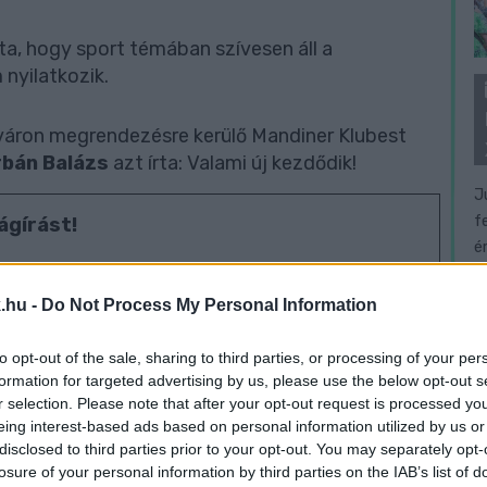
ta, hogy sport témában szívesen áll a
nyilatkozik.
váron megrendezésre kerülő Mandiner Klubest
rbán Balázs
azt írta: Valami új kezdődik!
J
f
ágírást!
é
, hogy a tőlük független szerkesztőségek
.hu -
Do Not Process My Personal Information
to opt-out of the sale, sharing to third parties, or processing of your per
legyen még a hatalmat ellenőrző hang, akkor
formation for targeted advertising by us, please use the below opt-out s
segítő Nemzeti Újságírók Demokratikus
r selection. Please note that after your opt-out request is processed y
eing interest-based ads based on personal information utilized by us or
disclosed to third parties prior to your opt-out. You may separately opt-
losure of your personal information by third parties on the IAB’s list of
01-00000113-44920004.