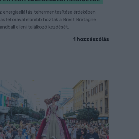
z energiaellátás tehermentesítése érdekében
ásfél órával előrébb hozták a Brest Bretagne
andball elleni találkozó kezdését.
1 hozzászólás