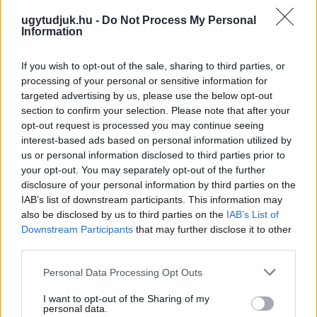
ugytudjuk.hu -
Do Not Process My Personal
Information
If you wish to opt-out of the sale, sharing to third parties, or
processing of your personal or sensitive information for
targeted advertising by us, please use the below opt-out
section to confirm your selection. Please note that after your
opt-out request is processed you may continue seeing
interest-based ads based on personal information utilized by
us or personal information disclosed to third parties prior to
your opt-out. You may separately opt-out of the further
disclosure of your personal information by third parties on the
IAB’s list of downstream participants. This information may
A RÓMAIAKTÓL AZ AGYAGKATONÁKIG –
also be disclosed by us to third parties on the
IAB’s List of
TÁRLATVEZETÉSEK, WORKSHOP ÉS
Downstream Participants
that may further disclose it to other
KÖZÖNSÉGTALÁLKOZÓ VÁRJA A LÁTOGATÓKAT A
third parties.
GYŐRI RÓMER MÚZEUMBAN
Please note that this website/app uses one or more Google
Personal Data Processing Opt Outs
Ingyenes programokkal és különleges kiállításokkal készülnek a
services and may gather and store information including but
hét második felére, a hőségriadó idején ráadásul a Várkazamata
not limited to your visit or usage behaviour. You may click to
I want to opt-out of the Sharing of my
personal data.
– Kőtár is díjmentesen látogatható.
grant or deny consent to Google and its third-party tags to