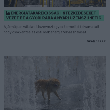
ENERGIATAKARÉKOSSÁGI INTÉZKEDÉSEKET
VEZET BE A GYŐRI RÁBA A NYÁRI ÜZEMSZÜNETIG
A járműipari vállalat átszervezi egyes termelési folyamatait,
hogy csökkentse az esti órák energiafelhasználását.
Szólj hozzá!