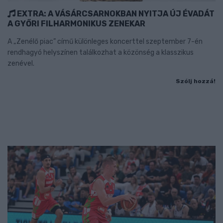
EXTRA: A VÁSÁRCSARNOKBAN NYITJA ÚJ ÉVADÁT
A GYŐRI FILHARMONIKUS ZENEKAR
A „Zenélő piac” című különleges koncerttel szeptember 7-én
rendhagyó helyszínen találkozhat a közönség a klasszikus
zenével.
Szólj hozzá!