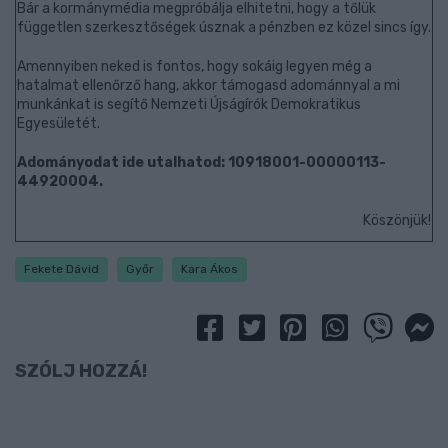
Bár a kormánymédia megpróbálja elhitetni, hogy a tőlük
független szerkesztőségek úsznak a pénzben ez közel sincs így.
Amennyiben neked is fontos, hogy sokáig legyen még a
hatalmat ellenőrző hang, akkor támogasd adománnyal a mi
munkánkat is segítő Nemzeti Újságírók Demokratikus
Egyesületét.
Adományodat ide utalhatod: 10918001-00000113-
44920004.
Köszönjük!
Fekete Dávid
Győr
Kara Ákos
SZÓLJ HOZZÁ!