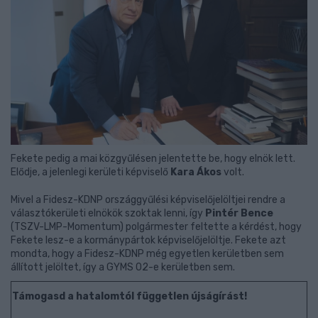
Fekete pedig a mai közgyűlésen jelentette be, hogy elnök lett.
Elődje, a jelenlegi kerületi képviselő
Kara Ákos
volt.
Mivel a Fidesz-KDNP országgyűlési képviselőjelöltjei rendre a
választókerületi elnökök szoktak lenni, így
Pintér Bence
(TSZV-LMP-Momentum) polgármester feltette a kérdést, hogy
Fekete lesz-e a kormánypártok képviselőjelöltje. Fekete azt
mondta, hogy a Fidesz-KDNP még egyetlen kerületben sem
állított jelöltet, így a GYMS 02-e kerületben sem.
Támogasd a hatalomtól független újságírást!