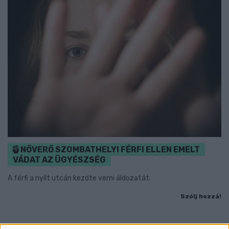
NŐVERŐ SZOMBATHELYI FÉRFI ELLEN EMELT
VÁDAT AZ ÜGYÉSZSÉG
A férfi a nyílt utcán kezdte verni áldozatát.
Szólj hozzá!