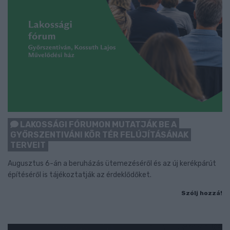
LAKOSSÁGI FÓRUMON MUTATJÁK BE A
GYŐRSZENTIVÁNI KÖR TÉR FELÚJÍTÁSÁNAK
TERVEIT
Augusztus 6-án a beruházás ütemezéséről és az új kerékpárút
építéséről is tájékoztatják az érdeklődőket.
Szólj hozzá!