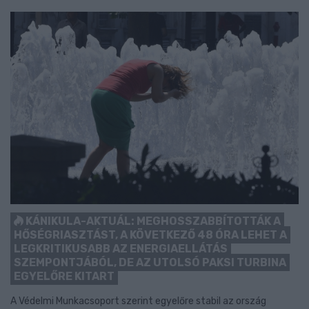
KÁNIKULA-AKTUÁL: MEGHOSSZABBÍTOTTÁK A
HŐSÉGRIASZTÁST, A KÖVETKEZŐ 48 ÓRA LEHET A
LEGKRITIKUSABB AZ ENERGIAELLÁTÁS
SZEMPONTJÁBÓL, DE AZ UTOLSÓ PAKSI TURBINA
EGYELŐRE KITART
A Védelmi Munkacsoport szerint egyelőre stabil az ország