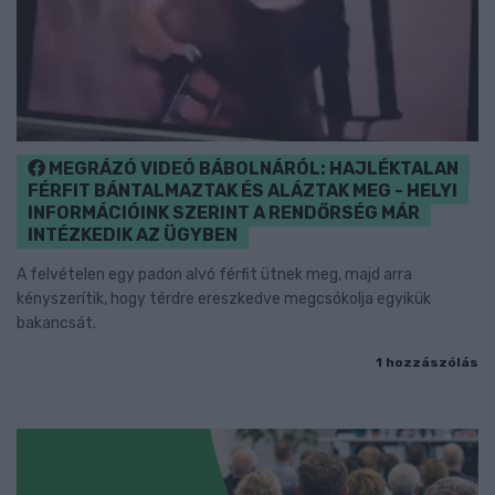
MEGRÁZÓ VIDEÓ BÁBOLNÁRÓL: HAJLÉKTALAN
FÉRFIT BÁNTALMAZTAK ÉS ALÁZTAK MEG - HELYI
INFORMÁCIÓINK SZERINT A RENDŐRSÉG MÁR
INTÉZKEDIK AZ ÜGYBEN
A felvételen egy padon alvó férfit ütnek meg, majd arra
kényszerítik, hogy térdre ereszkedve megcsókolja egyikük
bakancsát.
1 hozzászólás