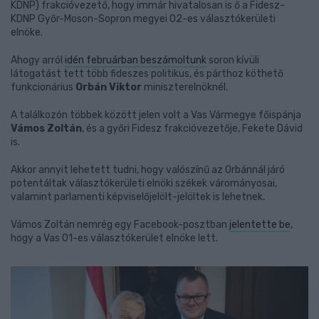
KDNP) frakcióvezető, hogy immár hivatalosan is ő a Fidesz-
KDNP Győr-Moson-Sopron megyei 02-es választókerületi
elnöke.
Ahogy arról
idén februárban beszámoltunk
soron kívüli
látogatást tett több fideszes politikus, és párthoz köthető
funkcionárius
Orbán Viktor
miniszterelnöknél.
A találkozón többek között jelen volt a Vas Vármegye főispánja
Vámos Zoltán
, és a győri Fidesz frakcióvezetője, Fekete Dávid
is.
Akkor annyit lehetett tudni, hogy valószínű az Orbánnál járó
potentáltak választókerületi elnöki székek várományosai,
valamint parlamenti képviselőjelölt-jelöltek is lehetnek.
Vámos Zoltán nemrég egy Facebook-posztban
jelentette be
,
hogy a Vas 01-es választókerület elnöke lett.