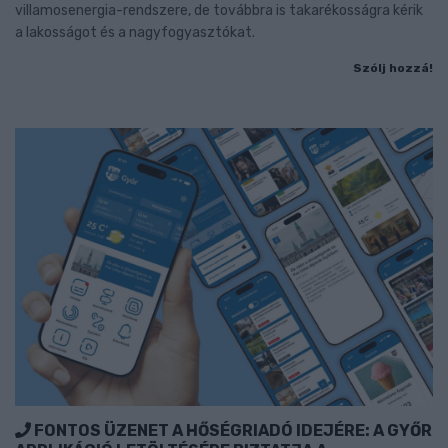
villamosenergia-rendszere, de továbbra is takarékosságra kérik
a lakosságot és a nagyfogyasztókat.
Szólj hozzá!
FONTOS ÜZENET A HŐSÉGRIADÓ IDEJÉRE: A GYŐR