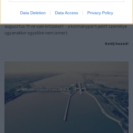
ORSZÁGGYŰLÉS MAGYARORSZÁG ÚJ
KÖZTÁRSASÁGI ELNÖKÉT
Data Deletion
Data Access
Privacy Policy
A TISZA Párt frakciója kezdeményezte az államfőválasztás
augusztus 11-re való kitűzését - a kormánypárti jelölt személye
ugyanakkor egyelőre nem ismert.
Szólj hozzá!