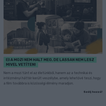
A MOZI NEM HALT MEG, DE LASSAN NEM LESZ
MIVEL VETÍTENI
Nem a mozi tűnt el az életünkből, hanem az a technikai és
intézményi háttér került veszélybe, amely lehetővé teszi, hogy
a film továbbra is közösségi élmény maradjon.
Szólj hozzá!