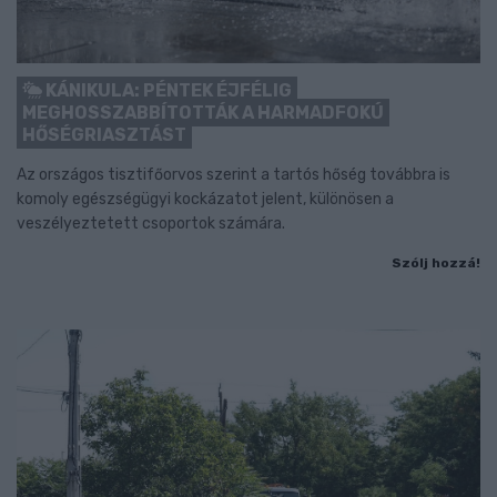
KÁNIKULA: PÉNTEK ÉJFÉLIG
MEGHOSSZABBÍTOTTÁK A HARMADFOKÚ
HŐSÉGRIASZTÁST
Az országos tisztifőorvos szerint a tartós hőség továbbra is
komoly egészségügyi kockázatot jelent, különösen a
veszélyeztetett csoportok számára.
Szólj hozzá!