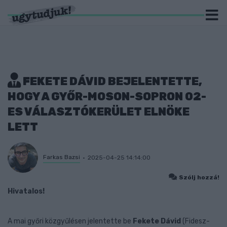
FEKETE DÁVID BEJELENTETTE,
HOGY A GYŐR-MOSON-SOPRON 02-
ES VÁLASZTÓKERÜLET ELNÖKE
LETT
Farkas Bazsi
2025-04-25 14:14:00
Szólj hozzá!
Hivatalos!
A mai győri közgyűlésen jelentette be
Fekete Dávid
(Fidesz-