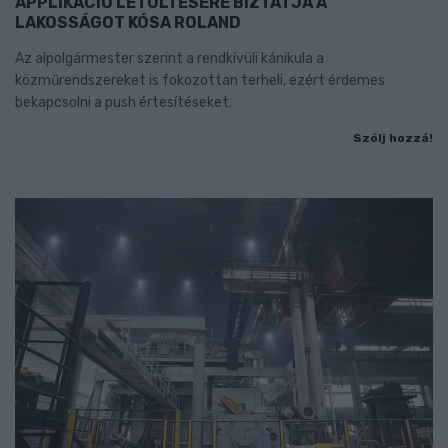
APPLIKÁCIÓ LETÖLTÉSÉRE BIZTATJA A
LAKOSSÁGOT KÓSA ROLAND
Az alpolgármester szerint a rendkívüli kánikula a
közműrendszereket is fokozottan terheli, ezért érdemes
bekapcsolni a push értesítéseket.
Szólj hozzá!