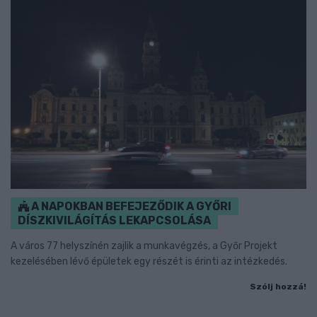
A NAPOKBAN BEFEJEZŐDIK A GYŐRI
DÍSZKIVILÁGÍTÁS LEKAPCSOLÁSA
A város 77 helyszínén zajlik a munkavégzés, a Győr Projekt
kezelésében lévő épületek egy részét is érinti az intézkedés.
Szólj hozzá!