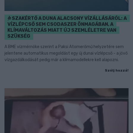
SZAKÉRTŐ A DUNA ALACSONY VÍZÁLLÁSÁRÓL: A
VÍZLÉPCSŐ SEM CSODASZER ÖNMAGÁBAN, A
KLÍMAVÁLTOZÁS MIATT ÚJ SZEMLÉLETRE VAN
SZÜKSÉG
A BME vízmérnöke szerint a Paksi Atomerőmű helyzetére sem
jelentene automatikus megoldást egy új dunai vízlépcső - a jövő
vízgazdálkodását pedig már a klímamodellekre kell alapozni.
Szólj hozzá!