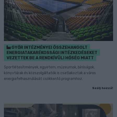
GYŐR INTÉZMÉNYEI ÖSSZEHANGOLT
ENERGIATAKARÉKOSSÁGI INTÉZKEDÉSEKET
VEZETTEK BE A RENDKÍVÜLI HŐSÉG MIATT
Sportlétesítmények, egyetem, múzeumok, bíróságok,
könyvtárak és közszolgáltatók is csatlakoztak a város
energiafelhasználását csökkentő programhoz.
Szólj hozzá!