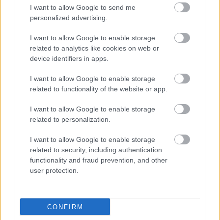
I want to allow Google to send me
Nem vicc! A Fidesz maradéka tényleg egy ingyenes e-mail
personalized advertising.
szolgáltatást használt, hogy megvédje a Fidesz maradékát.
Szólj hozzá!
I want to allow Google to enable storage
related to analytics like cookies on web or
device identifiers in apps.
I want to allow Google to enable storage
related to functionality of the website or app.
I want to allow Google to enable storage
related to personalization.
I want to allow Google to enable storage
related to security, including authentication
functionality and fraud prevention, and other
user protection.
CONFIRM
KEDDEN MEGVÁLASZTHATJA AZ