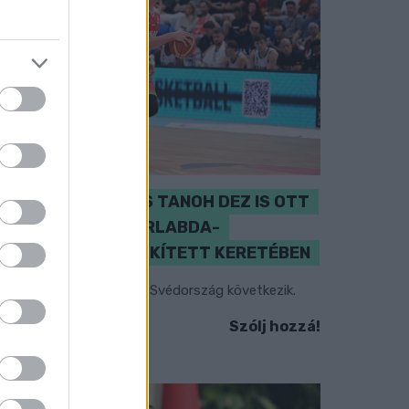
PERL, VÁRADI ÉS TANOH DEZ IS OTT
VAN A FÉRFI KOSÁRLABDA-
VÁLOGATOTT SZŰKÍTETT KERETÉBEN
sztország, Szlovénia és Svédország következik.
Szólj hozzá!