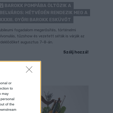
BAROKK POMPÁBA ÖLTÖZIK A
BELVÁROS: HÉTVÉGÉN RENDEZIK MEG A
XXXIII. GYŐRI BAROKK ESKÜVŐT
ubileumi fogadalom megerősítés, történelmi
elvonulás, tűzshow és vezetett séták is várják az
rdeklődőket augusztus 7–8-án.
Szólj hozzá!
sonal or
ection to
ou may
 personal
out of the
 downstream