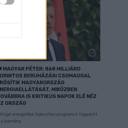
MAGYAR PÉTER: 868 MILLIÁRD
ORINTOS BERUHÁZÁSI CSOMAGGAL
RŐSÍTIK MAGYARORSZÁG
NERGIAELLÁTÁSÁT, MIKÖZBEN
OVÁBBRA IS KRITIKUS NAPOK ELÉ NÉZ
Z ORSZÁG
tfogó energetikai fejlesztési programot fogadott
l a kormány.