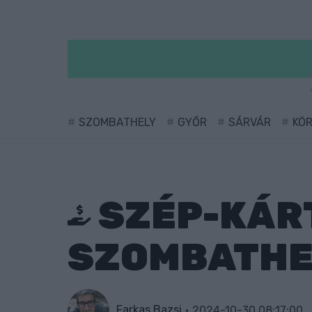
SZOMBATHELY
GYŐR
SÁRVÁR
KÖ
SZÉP-KÁR
SZOMBATHEL
Farkas Bazsi
2024-10-30 08:17:00