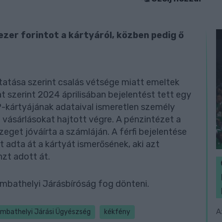
 ezer forintot a kártyáról, közben pedig ő
atása szerint csalás vétsége miatt emeltek
at szerint 2024 áprilisában bejelentést tett egy
P-kártyájának adataival ismeretlen személy
n vásárlásokat hajtott végre. A pénzintézet a
zeget jóváírta a számláján. A férfi bejelentése
 adta át a kártyát ismerősének, aki azt
zt adott át.
ombathelyi Járásbíróság fog dönteni.
A
mbathelyi Járási Ügyészség
kékfény