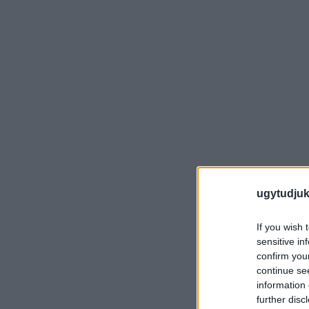
ugytudjuk
If you wish 
sensitive in
confirm you
continue se
information 
further disc