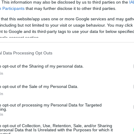
. This information may also be disclosed by us to third parties on the
IA
Participants
that may further disclose it to other third parties.
 that this website/app uses one or more Google services and may gath
including but not limited to your visit or usage behaviour. You may click 
 to Google and its third-party tags to use your data for below specifi
ogle consent section.
l Data Processing Opt Outs
N
F
o opt-out of the Sharing of my personal data.
In
A
s
o opt-out of the Sale of my Personal Data.
a
In
to opt-out of processing my Personal Data for Targeted
ing.
In
o opt-out of Collection, Use, Retention, Sale, and/or Sharing
ersonal Data that Is Unrelated with the Purposes for which it
lected.