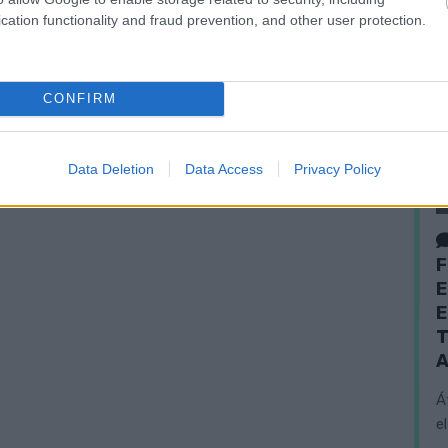
cation functionality and fraud prevention, and other user protection.
CONFIRM
Data Deletion
Data Access
Privacy Policy
F
E
E
T
A
Á
e