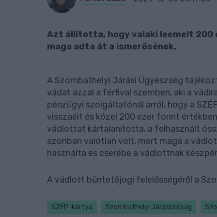
Azt állította, hogy valaki leemelt 200
maga adta át a ismerősének.
A Szombathelyi Járási Ügyészség tájékozt
vádat azzal a férfival szemben, aki a vádir
pénzügyi szolgáltatónál arról, hogy a SZÉ
visszaélt és közel 200 ezer forint értékbe
vádlottat kártalanította, a felhasznált öss
azonban valótlan volt, mert maga a vádlott
használta és cserébe a vádlottnak készpén
A vádlott büntetőjogi felelősségéről a Sz
SZÉP-kártya
Szombathelyi Járásbíróság
Szo