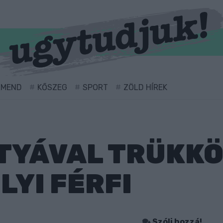
RMEND
KŐSZEG
SPORT
ZÖLD HÍREK
TYÁVAL TRÜKKÖ
YI FÉRFI
Szólj hozzá!