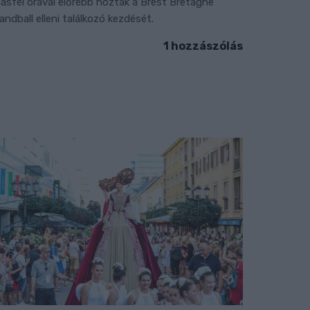
ásfél órával előrébb hozták a Brest Bretagne
andball elleni találkozó kezdését.
1 hozzászólás