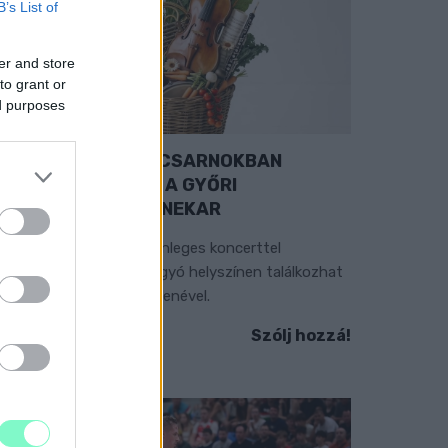
B’s List of
er and store
to grant or
ed purposes
EXTRA: A VÁSÁRCSARNOKBAN
YITJA ÚJ ÉVADÁT A GYŐRI
ILHARMONIKUS ZENEKAR
 „Zenélő piac” című különleges koncerttel
zeptember 7-én rendhagyó helyszínen találkozhat
 közönség a klasszikus zenével.
Szólj hozzá!