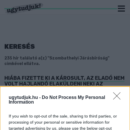
KERESÉS
235 hír találató a(z) "Szombathelyi Járásbíróság"
cimkével ellátva.
HIÁBA FIZETTE KI A KÁROSULT, AZ ELADÓ NEM
VOLT HAJLANDÓ ELAKÜLDENI NEKI AZ
INTERNETEN VETT TÁBLAGÉPET ÉS
FÜLHALLGATTÓT
ugytudjuk.hu -
Do Not Process My Personal
Information
2026. július. 01. 09:52
200 ezer forinttal vágta át a vevőt.
If you wish to opt-out of the sale, sharing to third parties, or
MEGVERTE ANYJÁT EGY FÉRFI A
processing of your personal or sensitive information for
SZOMBATHELYI VASÚTÁLLOMÁS ELŐTT
targeted advertising by us, please use the below opt-out