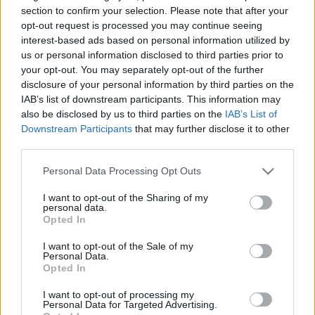
2026. június. 29. 09:09
section to confirm your selection. Please note that after your
Apja próbálta csitítani az agresszív férfit.
opt-out request is processed you may continue seeing
76 MILLIÓ FORINTTAL LÉPETT MEG EGY NŐ, AKI
interest-based ads based on personal information utilized by
AZÉRT VETTE FEL A PÉNZ, HOGY EGY KŐSZEGI
us or personal information disclosed to third parties prior to
ÉS EGY SZOMBATHELYI HÁZAT MEGSZEREZZEN
your opt-out. You may separately opt-out of the further
disclosure of your personal information by third parties on the
2026. június. 23. 09:23
IAB’s list of downstream participants. This information may
Bár engesztelésül végül a saját háza tulajdonjogát ruházta át a
also be disclosed by us to third parties on the
IAB’s List of
sértettre, így is bíróság elé kell állnia.
Downstream Participants
that may further disclose it to other
106 MILLIÓ FORINTOT SIKKASZTOTT EL EGY
third parties.
VASI FÉRFI AZ ÁLTALA VEZETETT CÉGTŐL
Please note that this website/app uses one or more Google
2026. június. 22. 09:08
Personal Data Processing Opt Outs
services and may gather and store information including but
A pénzt a saját bankszámlájára utalta át.
not limited to your visit or usage behaviour. You may click to
I want to opt-out of the Sharing of my
RÉSZEG FÉRFI RANDALÍROZOTT EGY
personal data.
grant or deny consent to Google and its third-party tags to
SZOMBATHELY MELLETTI TELEPÜLÉS
Opted In
use your data for below specified purposes in below Google
HÁZIORVOSI RENDELŐJÉBEN
consent section.
I want to opt-out of the Sale of my
2026. június. 17. 09:00
Personal Data.
Az asszisztenst arcon is ütötte.
Opted In
MEGVERT EGY NŐVÉRT EGY RÉSZEG FÉRFI A
I want to opt-out of processing my
SZOMBATHELYI KÓRHÁZBAN
Personal Data for Targeted Advertising.