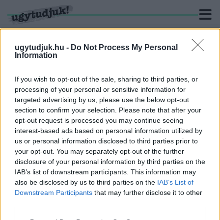
ugytudjuk.hu -
Do Not Process My Personal
Information
KERESÉS
If you wish to opt-out of the sale, sharing to third parties, or
processing of your personal or sensitive information for
4 hír találató a(z) "SZÉP-kártya" cimkével ellátva.
targeted advertising by us, please use the below opt-out
section to confirm your selection. Please note that after your
opt-out request is processed you may continue seeing
SZÉP-KÁRTYÁVAL TRÜKKÖZÖTT EGY
interest-based ads based on personal information utilized by
SZOMBATHELYI FÉRFI
us or personal information disclosed to third parties prior to
2024. október. 30. 08:17
your opt-out. You may separately opt-out of the further
Azt állította, hogy valaki leemelt 200 ezer forintot a kártyáról,
disclosure of your personal information by third parties on the
közben pedig ő maga adta át a ismerősének.
IAB’s list of downstream participants. This information may
ÁRPLAFONT VEZET BE A KORMÁNY A
also be disclosed by us to third parties on the
IAB’s List of
VÁLLALKOZÁSOK ÁRAMDÍJAINÁL
Downstream Participants
that may further disclose it to other
third parties.
2023. június. 19. 11:00
A feldolgozóiparban, a szálláshely szolgáltatásban és
Please note that this website/app uses one or more Google