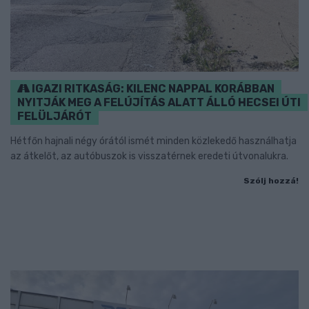
IGAZI RITKASÁG: KILENC NAPPAL KORÁBBAN
NYITJÁK MEG A FELÚJÍTÁS ALATT ÁLLÓ HECSEI ÚTI
FELÜLJÁRÓT
Hétfőn hajnali négy órától ismét minden közlekedő használhatja
az átkelőt, az autóbuszok is visszatérnek eredeti útvonalukra.
Szólj hozzá!