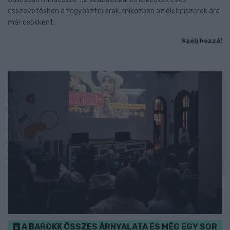
összevetésben a fogyasztói árak, miközben az élelmiszerek ára
már csökkent.
Szólj hozzá!
A BAROKK ÖSSZES ÁRNYALATA ÉS MÉG EGY SOR