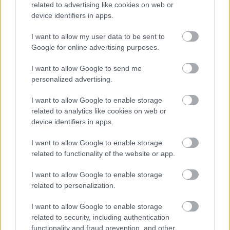
related to advertising like cookies on web or
device identifiers in apps.
CZUNYINÉ HARCA A GMAIL ÉS AZ ÖNKÉNY ELLEN
- LETILTOTTA A GOOGLE A VÉDVONAL LEVELEZŐ
I want to allow my user data to be sent to
FIÓKJÁT
Google for online advertising purposes.
Nem vicc! A Fidesz maradéka tényleg egy ingyenes e-mail
I want to allow Google to send me
szolgáltatást használt, hogy megvédje a Fidesz maradékát.
personalized advertising.
Szólj hozzá!
I want to allow Google to enable storage
related to analytics like cookies on web or
device identifiers in apps.
I want to allow Google to enable storage
related to functionality of the website or app.
I want to allow Google to enable storage
related to personalization.
I want to allow Google to enable storage
related to security, including authentication
functionality and fraud prevention, and other