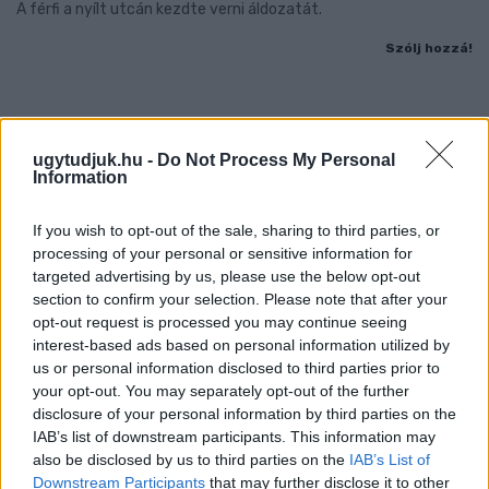
A férfi a nyílt utcán kezdte verni áldozatát.
Szólj hozzá!
ugytudjuk.hu -
Do Not Process My Personal
Information
If you wish to opt-out of the sale, sharing to third parties, or
processing of your personal or sensitive information for
targeted advertising by us, please use the below opt-out
section to confirm your selection. Please note that after your
opt-out request is processed you may continue seeing
interest-based ads based on personal information utilized by
us or personal information disclosed to third parties prior to
your opt-out. You may separately opt-out of the further
disclosure of your personal information by third parties on the
IAB’s list of downstream participants. This information may
A RÓMAIAKTÓL AZ AGYAGKATONÁKIG –
also be disclosed by us to third parties on the
IAB’s List of
TÁRLATVEZETÉSEK, WORKSHOP ÉS
Downstream Participants
that may further disclose it to other
KÖZÖNSÉGTALÁLKOZÓ VÁRJA A LÁTOGATÓKAT A