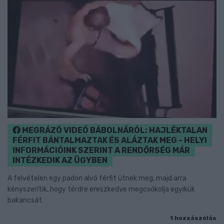
MEGRÁZÓ VIDEÓ BÁBOLNÁRÓL: HAJLÉKTALAN
FÉRFIT BÁNTALMAZTAK ÉS ALÁZTAK MEG - HELYI
INFORMÁCIÓINK SZERINT A RENDŐRSÉG MÁR
INTÉZKEDIK AZ ÜGYBEN
A felvételen egy padon alvó férfit ütnek meg, majd arra
kényszerítik, hogy térdre ereszkedve megcsókolja egyikük
bakancsát.
1 hozzászólás