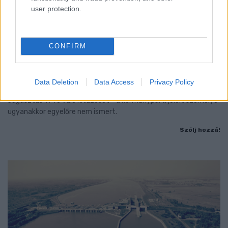
user protection.
CONFIRM
KEDDEN MEGVÁLASZTHATJA AZ
ORSZÁGGYŰLÉS MAGYARORSZÁG ÚJ
KÖZTÁRSASÁGI ELNÖKÉT
Data Deletion
Data Access
Privacy Policy
A TISZA Párt frakciója kezdeményezte az államfőválasztás
augusztus 11-re való kitűzését - a kormánypárti jelölt személye
ugyanakkor egyelőre nem ismert.
Szólj hozzá!