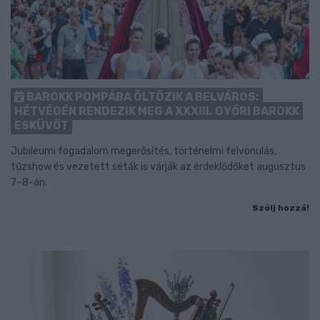
BAROKK POMPÁBA ÖLTÖZIK A BELVÁROS:
HÉTVÉGÉN RENDEZIK MEG A XXXIII. GYŐRI BAROKK
ESKÜVŐT
Jubileumi fogadalom megerősítés, történelmi felvonulás,
tűzshow és vezetett séták is várják az érdeklődőket augusztus
7–8-án.
Szólj hozzá!