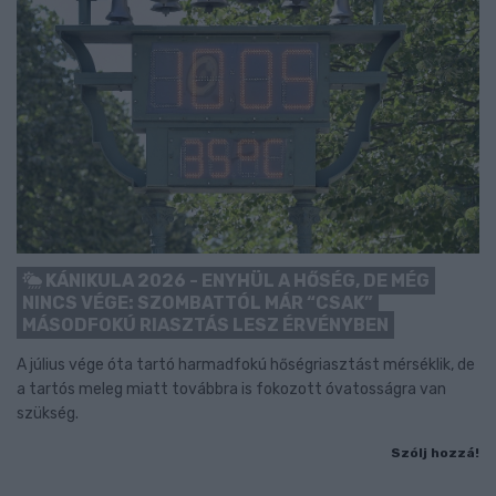
KÁNIKULA 2026 - ENYHÜL A HŐSÉG, DE MÉG
NINCS VÉGE: SZOMBATTÓL MÁR “CSAK”
MÁSODFOKÚ RIASZTÁS LESZ ÉRVÉNYBEN
A július vége óta tartó harmadfokú hőségriasztást mérséklik, de
a tartós meleg miatt továbbra is fokozott óvatosságra van
szükség.
Szólj hozzá!