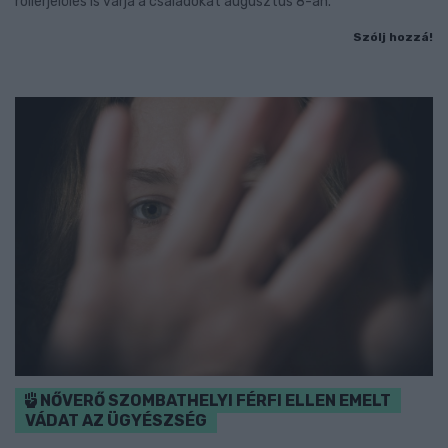
rollerjelölés is várja a családokat augusztus 8-án.
Szólj hozzá!
NŐVERŐ SZOMBATHELYI FÉRFI ELLEN EMELT
VÁDAT AZ ÜGYÉSZSÉG