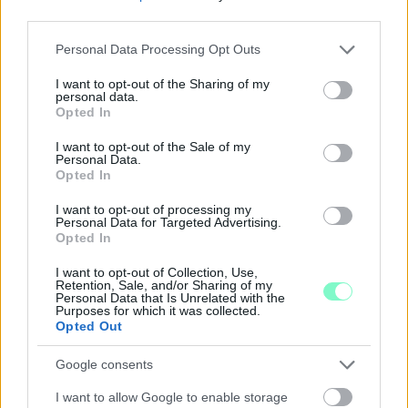
third parties.
GYŐRI RÓMER MÚZEUMBAN
Please note that this website/app uses one or more Google
Personal Data Processing Opt Outs
Ingyenes programokkal és különleges kiállításokkal készülnek a
services and may gather and store information including but
hét második felére, a hőségriadó idején ráadásul a Várkazamata
not limited to your visit or usage behaviour. You may click to
I want to opt-out of the Sharing of my
– Kőtár is díjmentesen látogatható.
personal data.
grant or deny consent to Google and its third-party tags to
Opted In
use your data for below specified purposes in below Google
Szólj hozzá!
consent section.
I want to opt-out of the Sale of my
Personal Data.
Opted In
I want to opt-out of processing my
Personal Data for Targeted Advertising.
Opted In
I want to opt-out of Collection, Use,
Retention, Sale, and/or Sharing of my
Personal Data that Is Unrelated with the
Purposes for which it was collected.
Opted Out
Google consents
I want to allow Google to enable storage