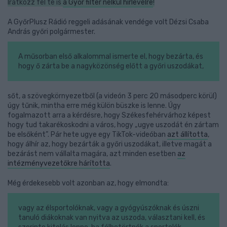
Iratkozz fel te is
a Győr filter nélkül hírlevélre
!
A GyőrPlusz Rádió reggeli adásának vendége volt Dézsi Csaba
András győri polgármester.
A műsorban első alkalommal ismerte el, hogy bezárta, és
hogy ő zárta be a nagyközönség előtt a győri uszodákat,
sőt, a szövegkörnyezetből (a videón 3 perc 20 másodperc körül)
úgy tűnik, mintha erre még külön büszke is lenne. Úgy
fogalmazott arra a kérdésre, hogy Székesfehérvárhoz képest
hogy tud takarékoskodni a város, hogy „ugye uszodát én zártam
be elsőként”. Pár hete ugye egy TikTok-videóban
azt állította
,
hogy álhír az, hogy bezárták a győri uszodákat, illetve magát a
bezárást nem vállalta magára, azt minden esetben
az
intézményvezetőkre hárította
.
Még érdekesebb volt azonban az, hogy elmondta:
vagy az élsportolóknak, vagy a gyógyúszóknak és úszni
tanuló diákoknak van nyitva az uszoda, választani kell, és