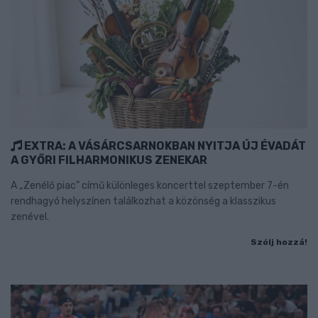
EXTRA: A VÁSÁRCSARNOKBAN NYITJA ÚJ ÉVADÁT
A GYŐRI FILHARMONIKUS ZENEKAR
A „Zenélő piac” című különleges koncerttel szeptember 7-én
rendhagyó helyszínen találkozhat a közönség a klasszikus
zenével.
Szólj hozzá!