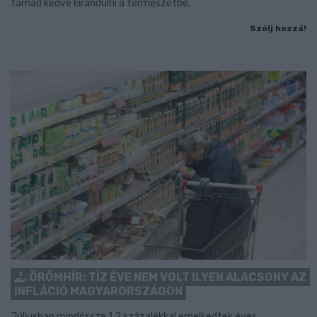
támad kedve kirándulni a természetbe.
Szólj hozzá!
ÖRÖMHÍR: TÍZ ÉVE NEM VOLT ILYEN ALACSONY AZ
INFLÁCIÓ MAGYARORSZÁGON
Júliusban mindössze 1,2 százalékkal emelkedtek éves