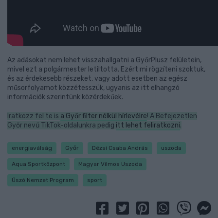
Az adásokat nem lehet visszahallgatni a GyőrPlusz felületein,
mivel ezt a polgármester letiltotta. Ezért mi rögzíteni szoktuk,
és az érdekesebb részeket, vagy adott esetben az egész
műsorfolyamot közzétesszük, ugyanis az itt elhangzó
információk szerintünk közérdekűek.
Iratkozz fel te is
a Győr filter nélkül hírlevélre
! A Befejezetlen
Győr nevű TikTok-oldalunkra pedig
itt lehet feliratkozni
.
energiaválság
Győr
Dézsi Csaba András
uszoda
Aqua Sportközpont
Magyar Vilmos Uszoda
Úszó Nemzet Program
sport