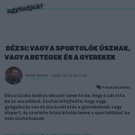
DÉZSI: VAGY A SPORTOLÓK ÚSZNAK,
VAGY A BETEGEK ÉS A GYEREKEK
Pintér Bence
2022-10-13 14:17:00
1 hozzászólás
Dézsi Csaba András először ismerte be, hogy ő záratta
be az uszodákat. Ezután kifejtette, hogy vagy
gyógyúszás van és úszásoktatás a gyerekeknek, vagy
élsport, és szerinte óriási kitolás lenne a sportolókkal, ha
nem úszhatnának.