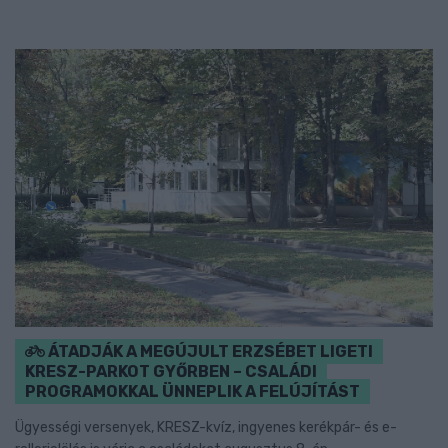
ÁTADJÁK A MEGÚJULT ERZSÉBET LIGETI
KRESZ-PARKOT GYŐRBEN – CSALÁDI
PROGRAMOKKAL ÜNNEPLIK A FELÚJÍTÁST
Ügyességi versenyek, KRESZ-kvíz, ingyenes kerékpár- és e-