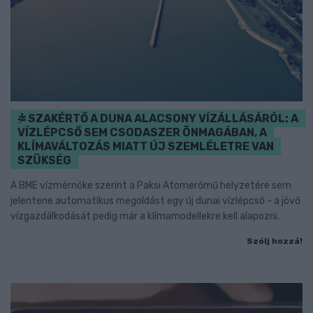
SZAKÉRTŐ A DUNA ALACSONY VÍZÁLLÁSÁRÓL: A
VÍZLÉPCSŐ SEM CSODASZER ÖNMAGÁBAN, A
KLÍMAVÁLTOZÁS MIATT ÚJ SZEMLÉLETRE VAN
SZÜKSÉG
A BME vízmérnöke szerint a Paksi Atomerőmű helyzetére sem
jelentene automatikus megoldást egy új dunai vízlépcső - a jövő
vízgazdálkodását pedig már a klímamodellekre kell alapozni.
Szólj hozzá!