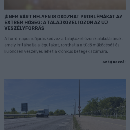
NEM VÁRT HELYEN IS OKOZHAT PROBLÉMÁKAT AZ
EXTRÉM HŐSÉG: A TALAJKÖZELI ÓZON AZ ÚJ
VESZÉLYFORRÁS
A forró, napos időjárás kedvez a talajközeli ózon kialakulásának,
amely irritálhatja a légutakat, ronthatja a tüdő működését és
különösen veszélyes lehet a krónikus betegek számára.
Szólj hozzá!