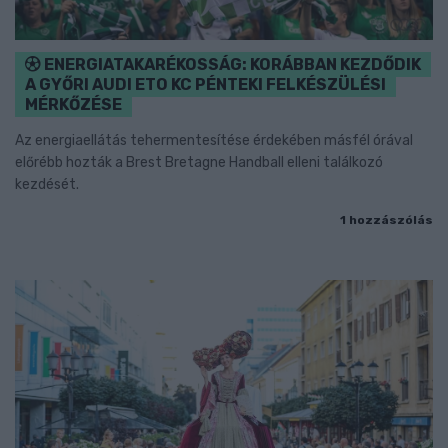
ENERGIATAKARÉKOSSÁG: KORÁBBAN KEZDŐDIK
A GYŐRI AUDI ETO KC PÉNTEKI FELKÉSZÜLÉSI
MÉRKŐZÉSE
Az energiaellátás tehermentesítése érdekében másfél órával
előrébb hozták a Brest Bretagne Handball elleni találkozó
kezdését.
1 hozzászólás