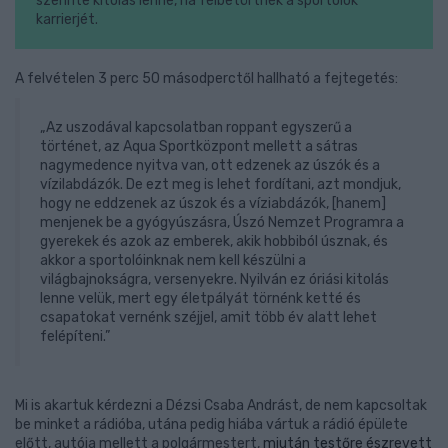
szerinte kitolás lenne, ha félbetörtnék a sportolók
karrierjét.
A felvételen 3 perc 50 másodperctől hallható a fejtegetés:
„Az uszodával kapcsolatban roppant egyszerű a
történet, az Aqua Sportközpont mellett a sátras
nagymedence nyitva van, ott edzenek az úszók és a
vízilabdázók. De ezt meg is lehet fordítani, azt mondjuk,
hogy ne eddzenek az úszok és a víziabdázók, [hanem]
menjenek be a gyógyúszásra, Úszó Nemzet Programra a
gyerekek és azok az emberek, akik hobbiból úsznak, és
akkor a sportolóinknak nem kell készülni a
világbajnokságra, versenyekre. Nyilván ez óriási kitolás
lenne velük, mert egy életpályát törnénk ketté és
csapatokat vernénk széjjel, amit több év alatt lehet
felépíteni.”
Mi is akartuk kérdezni a Dézsi Csaba Andrást, de nem kapcsoltak
be minket a rádióba, utána pedig hiába vártuk a rádió épülete
előtt, autója mellett a polgármestert,
miután testőre észrevett