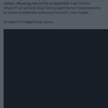
minket, 48 percig nem jött ki az épületből
, majd testőre
elhajtott az autóval. Hogy Dézsi polgármester melyik kijáraton
és milyen közlekedési eszközzel távozott, nem tudjuk.
Az adást itt hallgathatja vissza: