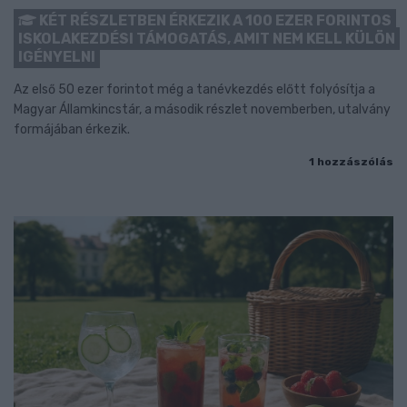
KÉT RÉSZLETBEN ÉRKEZIK A 100 EZER FORINTOS
ISKOLAKEZDÉSI TÁMOGATÁS, AMIT NEM KELL KÜLÖN
IGÉNYELNI
Az első 50 ezer forintot még a tanévkezdés előtt folyósítja a
Magyar Államkincstár, a második részlet novemberben, utalvány
formájában érkezik.
1 hozzászólás