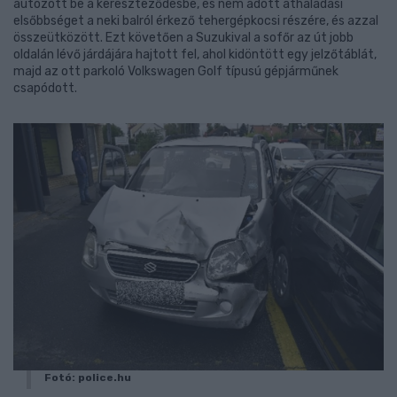
autózott be a kereszteződésbe, és nem adott áthaladási
elsőbbséget a neki balról érkező tehergépkocsi részére, és azzal
összeütközött. Ezt követően a Suzukival a sofőr az út jobb
oldalán lévő járdájára hajtott fel, ahol kidöntött egy jelzőtáblát,
majd az ott parkoló Volkswagen Golf típusú gépjárműnek
csapódott.
Fotó: police.hu