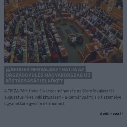
KEDDEN MEGVÁLASZTHATJA AZ
ORSZÁGGYŰLÉS MAGYARORSZÁG ÚJ
KÖZTÁRSASÁGI ELNÖKÉT
A TISZA Párt frakciója kezdeményezte az államfőválasztás
augusztus 11-re való kitűzését - a kormánypárti jelölt személye
ugyanakkor egyelőre nem ismert.
Szólj hozzá!