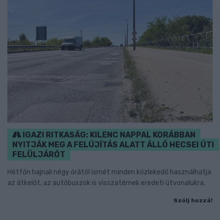
IGAZI RITKASÁG: KILENC NAPPAL KORÁBBAN
NYITJÁK MEG A FELÚJÍTÁS ALATT ÁLLÓ HECSEI ÚTI
FELÜLJÁRÓT
Hétfőn hajnali négy órától ismét minden közlekedő használhatja
az átkelőt, az autóbuszok is visszatérnek eredeti útvonalukra.
Szólj hozzá!