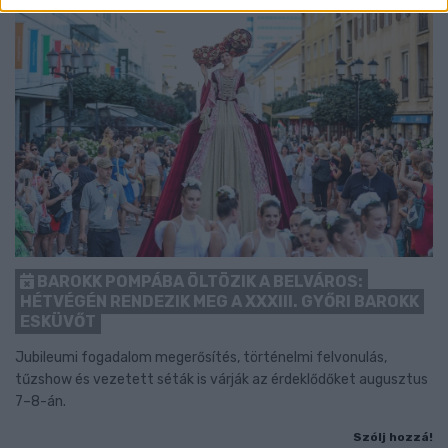
BAROKK POMPÁBA ÖLTÖZIK A BELVÁROS:
HÉTVÉGÉN RENDEZIK MEG A XXXIII. GYŐRI BAROKK
ESKÜVŐT
Jubileumi fogadalom megerősítés, történelmi felvonulás,
tűzshow és vezetett séták is várják az érdeklődőket augusztus
7–8-án.
Szólj hozzá!