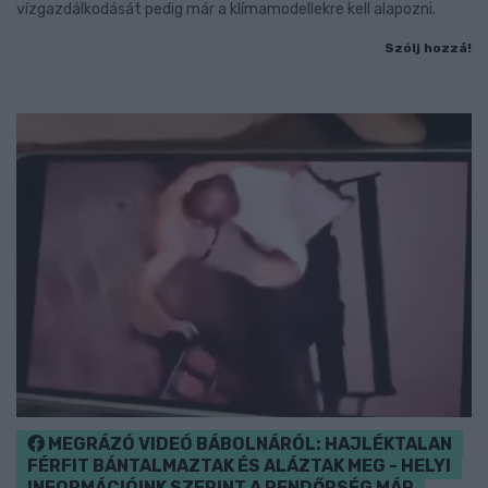
vízgazdálkodását pedig már a klímamodellekre kell alapozni.
Szólj hozzá!
MEGRÁZÓ VIDEÓ BÁBOLNÁRÓL: HAJLÉKTALAN
FÉRFIT BÁNTALMAZTAK ÉS ALÁZTAK MEG - HELYI
INFORMÁCIÓINK SZERINT A RENDŐRSÉG MÁR