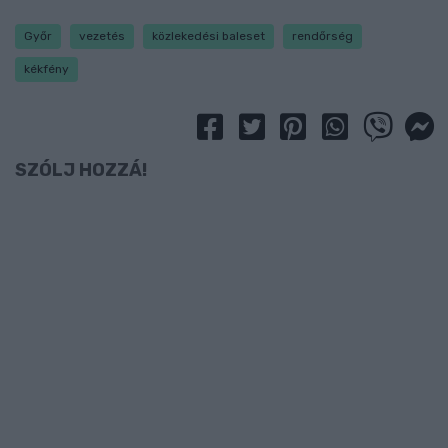
Győr
vezetés
közlekedési baleset
rendőrség
kékfény
SZÓLJ HOZZÁ!