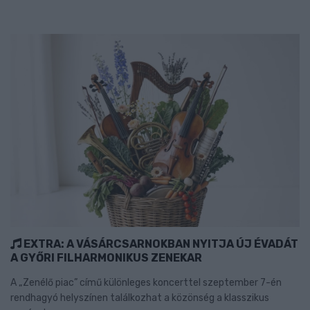
EXTRA: A VÁSÁRCSARNOKBAN NYITJA ÚJ ÉVADÁT
A GYŐRI FILHARMONIKUS ZENEKAR
A „Zenélő piac” című különleges koncerttel szeptember 7-én
rendhagyó helyszínen találkozhat a közönség a klasszikus