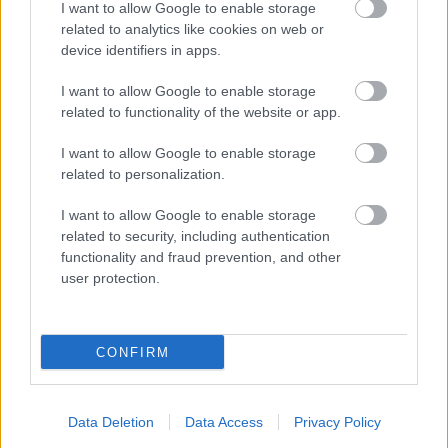
I want to allow Google to enable storage
related to analytics like cookies on web or
device identifiers in apps.
I want to allow Google to enable storage
related to functionality of the website or app.
I want to allow Google to enable storage
related to personalization.
ENERGIATAKARÉKOSSÁG: KORÁBBAN KEZDŐDIK
I want to allow Google to enable storage
A GYŐRI AUDI ETO KC PÉNTEKI FELKÉSZÜLÉSI
related to security, including authentication
MÉRKŐZÉSE
functionality and fraud prevention, and other
user protection.
Az energiaellátás tehermentesítése érdekében másfél órával
előrébb hozták a Brest Bretagne Handball elleni találkozó
kezdését.
CONFIRM
1 hozzászólás
Data Deletion
Data Access
Privacy Policy