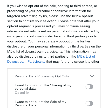
If you wish to opt-out of the sale, sharing to third parties, or
processing of your personal or sensitive information for
targeted advertising by us, please use the below opt-out
section to confirm your selection. Please note that after your
ÖRÖMHÍR: TÍZ ÉVE NEM VOLT ILYEN ALACSONY AZ
opt-out request is processed you may continue seeing
INFLÁCIÓ MAGYARORSZÁGON
interest-based ads based on personal information utilized by
Júliusban mindössze 1,2 százalékkal emelkedtek éves
us or personal information disclosed to third parties prior to
összevetésben a fogyasztói árak, miközben az élelmiszerek ára
your opt-out. You may separately opt-out of the further
már csökkent.
disclosure of your personal information by third parties on the
IAB’s list of downstream participants. This information may
Szólj hozzá!
also be disclosed by us to third parties on the
IAB’s List of
Downstream Participants
that may further disclose it to other
third parties.
Please note that this website/app uses one or more Google
Personal Data Processing Opt Outs
services and may gather and store information including but
not limited to your visit or usage behaviour. You may click to
I want to opt-out of the Sharing of my
personal data.
grant or deny consent to Google and its third-party tags to
Opted In
use your data for below specified purposes in below Google
consent section.
I want to opt-out of the Sale of my
Personal Data.