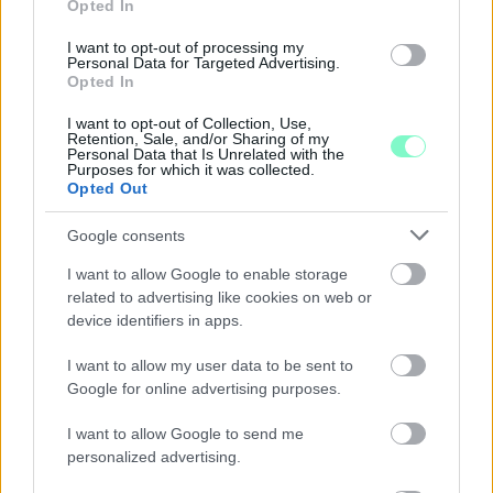
Opted In
I want to opt-out of processing my
Personal Data for Targeted Advertising.
Opted In
I want to opt-out of Collection, Use,
Retention, Sale, and/or Sharing of my
A BAROKK ÖSSZES ÁRNYALATA ÉS MÉG EGY SOR
Personal Data that Is Unrelated with the
Purposes for which it was collected.
KIVÁLÓ PROGRAM VÁR MINDENKIT EZEN A HÉTVÉGÉN
Opted Out
GYŐRBEN
Google consents
Középpontban a hagyományőrzés, de lesz Pogány Induló és
Majka koncert, jóga szeánsz, “borhajózás” és egy csomó minden
I want to allow Google to enable storage
más.
related to advertising like cookies on web or
device identifiers in apps.
Szólj hozzá!
I want to allow my user data to be sent to
Google for online advertising purposes.
I want to allow Google to send me
personalized advertising.