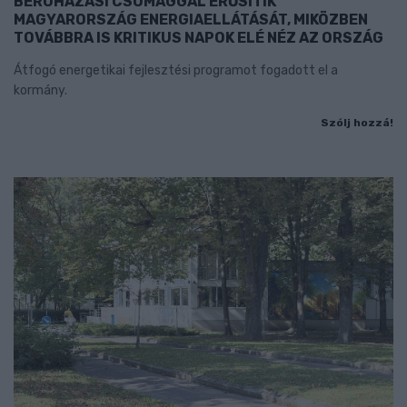
BERUHÁZÁSI CSOMAGGAL ERŐSÍTIK
MAGYARORSZÁG ENERGIAELLÁTÁSÁT, MIKÖZBEN
TOVÁBBRA IS KRITIKUS NAPOK ELÉ NÉZ AZ ORSZÁG
Átfogó energetikai fejlesztési programot fogadott el a
kormány.
Szólj hozzá!