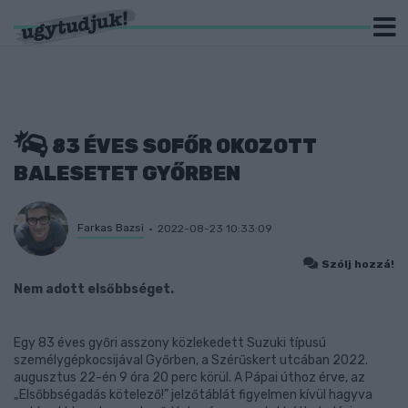
83 ÉVES SOFŐR OKOZOTT
BALESETET GYŐRBEN
Farkas Bazsi
2022-08-23 10:33:09
Szólj hozzá!
Nem adott elsőbbséget.
Egy 83 éves győri asszony közlekedett Suzuki típusú
személygépkocsijával Győrben, a Szérűskert utcában 2022.
augusztus 22-én 9 óra 20 perc körül. A Pápai úthoz érve, az
„Elsőbbségadás kötelező!” jelzőtáblát figyelmen kívül hagyva