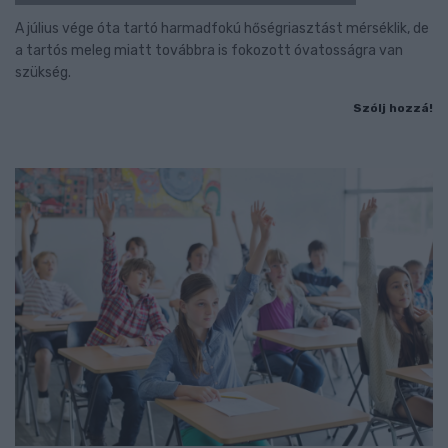
A július vége óta tartó harmadfokú hőségriasztást mérséklik, de
a tartós meleg miatt továbbra is fokozott óvatosságra van
szükség.
Szólj hozzá!