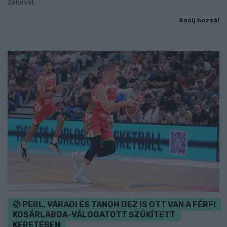
zenével.
Szólj hozzá!
PERL, VÁRADI ÉS TANOH DEZ IS OTT VAN A FÉRFI
KOSÁRLABDA-VÁLOGATOTT SZŰKÍTETT
KERETÉBEN