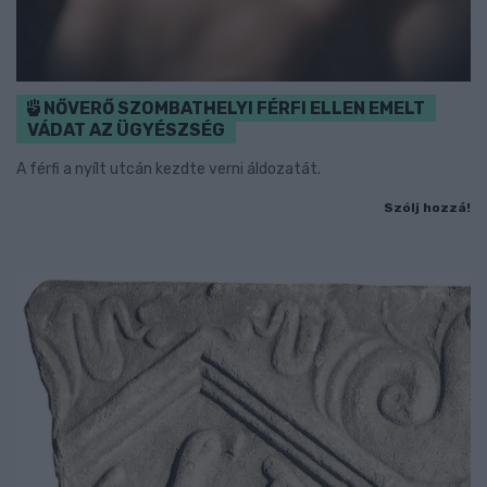
NŐVERŐ SZOMBATHELYI FÉRFI ELLEN EMELT
VÁDAT AZ ÜGYÉSZSÉG
A férfi a nyílt utcán kezdte verni áldozatát.
Szólj hozzá!