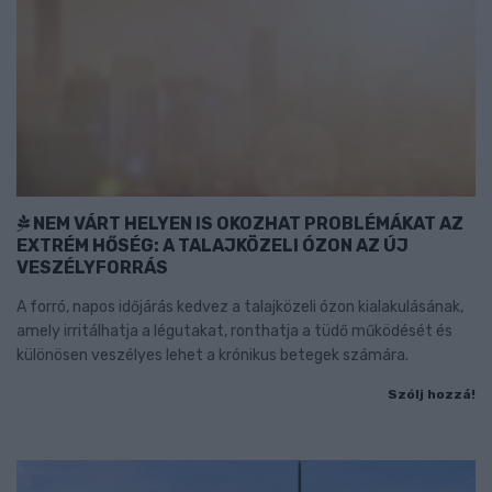
NEM VÁRT HELYEN IS OKOZHAT PROBLÉMÁKAT AZ
EXTRÉM HŐSÉG: A TALAJKÖZELI ÓZON AZ ÚJ
VESZÉLYFORRÁS
A forró, napos időjárás kedvez a talajközeli ózon kialakulásának,
amely irritálhatja a légutakat, ronthatja a tüdő működését és
különösen veszélyes lehet a krónikus betegek számára.
Szólj hozzá!