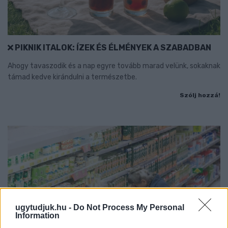
PIKNIK ITALOK: ÍZEK ÉS ÉLMÉNYEK A SZABADBAN
Ahogy tavaszodik és a nap egyre tovább marad velünk, sokaknak
támad kedve kirándulni a természetbe.
Szólj hozzá!
ugytudjuk.hu -
Do Not Process My Personal
Information