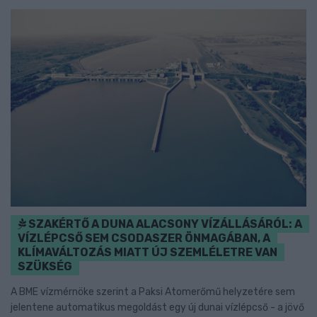
SZAKÉRTŐ A DUNA ALACSONY VÍZÁLLÁSÁRÓL: A
VÍZLÉPCSŐ SEM CSODASZER ÖNMAGÁBAN, A
KLÍMAVÁLTOZÁS MIATT ÚJ SZEMLÉLETRE VAN
SZÜKSÉG
A BME vízmérnöke szerint a Paksi Atomerőmű helyzetére sem
jelentene automatikus megoldást egy új dunai vízlépcső - a jövő