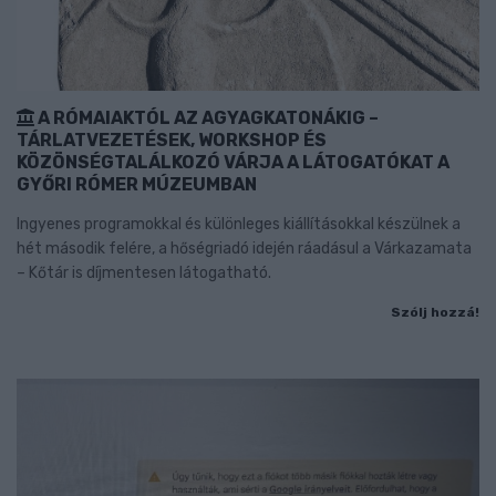
A RÓMAIAKTÓL AZ AGYAGKATONÁKIG –
TÁRLATVEZETÉSEK, WORKSHOP ÉS
KÖZÖNSÉGTALÁLKOZÓ VÁRJA A LÁTOGATÓKAT A
GYŐRI RÓMER MÚZEUMBAN
Ingyenes programokkal és különleges kiállításokkal készülnek a
hét második felére, a hőségriadó idején ráadásul a Várkazamata
– Kőtár is díjmentesen látogatható.
Szólj hozzá!