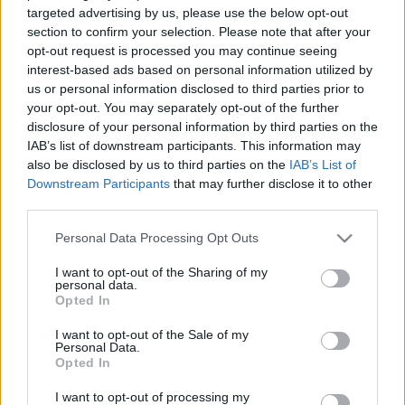
targeted advertising by us, please use the below opt-out
KERÉKPÁROS GYEREKET, MAJD ELHAJTOTT A
HELYSZÍNRŐL
section to confirm your selection. Please note that after your
opt-out request is processed you may continue seeing
2026. Április. 21. 12:36
interest-based ads based on personal information utilized by
A sofőr a balesetben nem a sérülttel foglalkozott, hanem
us or personal information disclosed to third parties prior to
levette az autója első rendszámát, és elhajtott a helyszínről.
your opt-out. You may separately opt-out of the further
VÁDAT EMELT A GYŐRI ÜGYÉSZSÉG EGY 44
disclosure of your personal information by third parties on the
ÉVES FÉRFI ELLEN, AKI FIGYELMETLENSÉGE
IAB’s list of downstream participants. This information may
MIATT ÁTMENT A PIROSON, AMINEK SÚLYOS
also be disclosed by us to third parties on the
IAB’s List of
BALESET LETT AZ EREDMÉNYE
Downstream Participants
that may further disclose it to other
2026. Április. 07. 09:15
third parties.
Maradandó fogyatékossággal járó sérülést okozott, akár 3 év
Please note that this website/app uses one or more Google
szabadságvesztést is kaphat.
Personal Data Processing Opt Outs
services and may gather and store information including but
83 ÉVES SOFŐR OKOZOTT BALESETET
not limited to your visit or usage behaviour. You may click to
I want to opt-out of the Sharing of my
GYŐRBEN
personal data.
grant or deny consent to Google and its third-party tags to
Opted In
2022. augusztus. 23. 10:33
use your data for below specified purposes in below Google
Nem adott elsőbbséget.
consent section.
I want to opt-out of the Sale of my
Personal Data.
MEGHALT EGY EMBER AZ ÉJJEL A 87-ES
Opted In
FŐÚTON SZOMBATHELYNÉL
2022. július. 22. 06:28
I want to opt-out of processing my