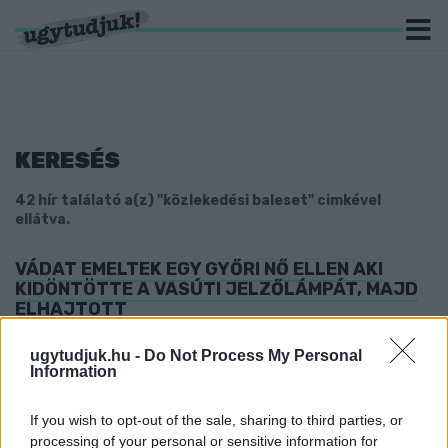
KERESÉS
42 hír találató a(z) "közlekedési baleset" cimkével
ellátva.
VÁDAT EMELTEK EGY GYŐRI NŐ ELLEN AKI
KIDÖNTÖTTE A VASÚTI JELZŐLÁMPÁT, MAJD
ELHAJTOTT
2026. július. 28. 09:44
ugytudjuk.hu -
Do Not Process My Personal
A vádirat szerint a baleset után nem állt meg, nem értesítette a
Information
hatóságokat, a megrongálódott jelzőberendezés pedig
átmenetileg csökkentette a vasúti átjáró biztonságát.
If you wish to opt-out of the sale, sharing to third parties, or
VÁDAT EMELT A GYŐRI ÜGYÉSZSÉG AZ ELLEN
processing of your personal or sensitive information for
AZ ÓVÁRI FÉRFI ELLEN, AKI ELÜTÖTT EGY