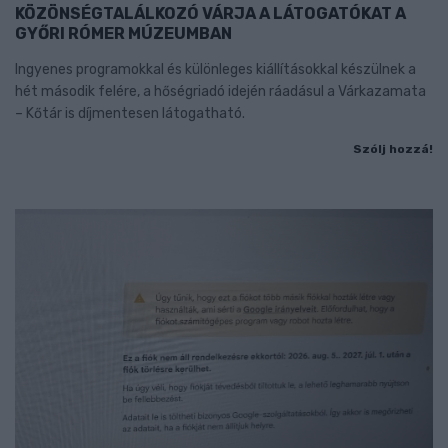
KÖZÖNSÉGTALÁLKOZÓ VÁRJA A LÁTOGATÓKAT A
GYŐRI RÓMER MÚZEUMBAN
Ingyenes programokkal és különleges kiállításokkal készülnek a
hét második felére, a hőségriadó idején ráadásul a Várkazamata
– Kőtár is díjmentesen látogatható.
Szólj hozzá!