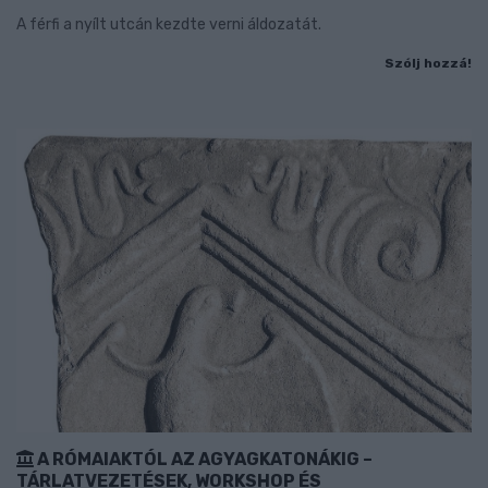
A férfi a nyílt utcán kezdte verni áldozatát.
Szólj hozzá!
A RÓMAIAKTÓL AZ AGYAGKATONÁKIG –
TÁRLATVEZETÉSEK, WORKSHOP ÉS