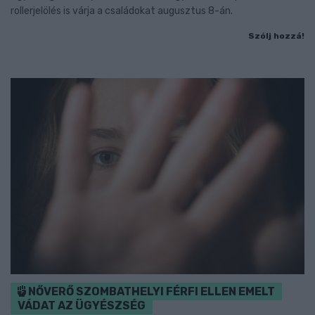
rollerjelölés is várja a családokat augusztus 8-án.
Szólj hozzá!
NŐVERŐ SZOMBATHELYI FÉRFI ELLEN EMELT
VÁDAT AZ ÜGYÉSZSÉG