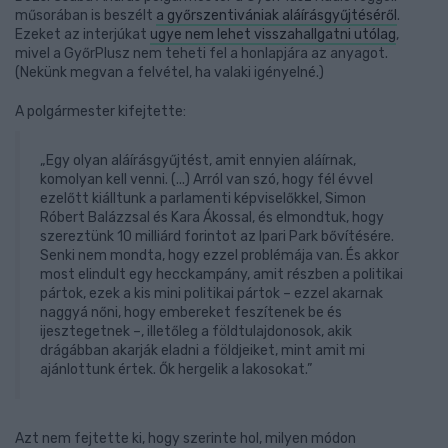
műsorában is beszélt
a győrszentivániak aláírásgyűjtéséről
.
Ezeket az interjúkat
ugye nem lehet visszahallgatni utólag
,
mivel a GyőrPlusz nem teheti fel a honlapjára az anyagot.
(Nekünk megvan a felvétel, ha valaki igényelné.)
A polgármester kifejtette:
„Egy olyan aláírásgyűjtést, amit ennyien aláírnak,
komolyan kell venni. (...) Arról van szó, hogy fél évvel
ezelőtt kiálltunk a parlamenti képviselőkkel, Simon
Róbert Balázzsal és Kara Ákossal, és elmondtuk, hogy
szereztünk 10 milliárd forintot az Ipari Park bővítésére.
Senki nem mondta, hogy ezzel problémája van. És akkor
most elindult egy hecckampány, amit részben a politikai
pártok, ezek a kis mini politikai pártok – ezzel akarnak
naggyá nőni, hogy embereket feszítenek be és
ijesztegetnek –, illetőleg a földtulajdonosok, akik
drágábban akarják eladni a földjeiket, mint amit mi
ajánlottunk értek. Ők hergelik a lakosokat.”
Azt nem fejtette ki, hogy szerinte hol, milyen módon