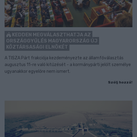
KEDDEN MEGVÁLASZTHATJA AZ
ORSZÁGGYŰLÉS MAGYARORSZÁG ÚJ
KÖZTÁRSASÁGI ELNÖKÉT
A TISZA Párt frakciója kezdeményezte az államfőválasztás
augusztus 11-re való kitűzését - a kormánypárti jelölt személye
ugyanakkor egyelőre nem ismert.
Szólj hozzá!