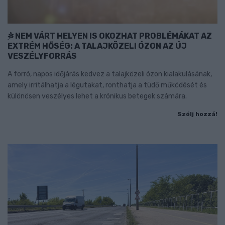
NEM VÁRT HELYEN IS OKOZHAT PROBLÉMÁKAT AZ
EXTRÉM HŐSÉG: A TALAJKÖZELI ÓZON AZ ÚJ
VESZÉLYFORRÁS
A forró, napos időjárás kedvez a talajközeli ózon kialakulásának,
amely irritálhatja a légutakat, ronthatja a tüdő működését és
különösen veszélyes lehet a krónikus betegek számára.
Szólj hozzá!