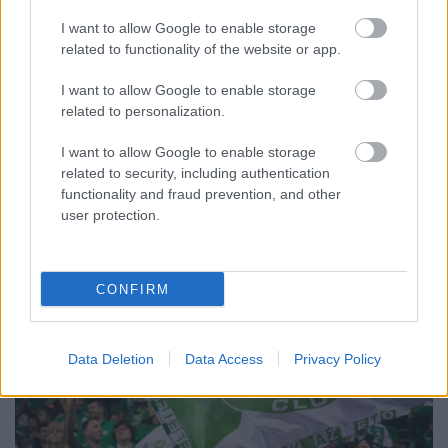
A BAROKK ÖSSZES ÁRNYALATA ÉS MÉG EGY SOR
KIVÁLÓ PROGRAM VÁR MINDENKIT EZEN A HÉTVÉGÉN
I want to allow Google to enable storage
GYŐRBEN
related to functionality of the website or app.
Középpontban a hagyományőrzés, de lesz Pogány Induló és
I want to allow Google to enable storage
Majka koncert, jóga szeánsz, “borhajózás” és egy csomó minden
related to personalization.
más.
I want to allow Google to enable storage
Szólj hozzá!
related to security, including authentication
functionality and fraud prevention, and other
user protection.
CONFIRM
Data Deletion
Data Access
Privacy Policy