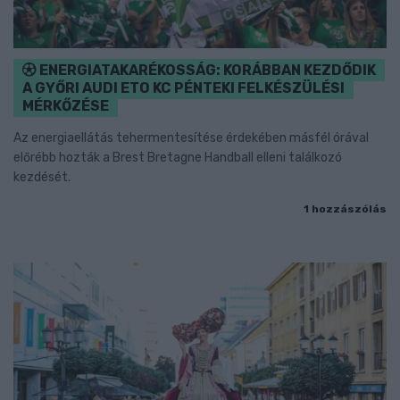
ENERGIATAKARÉKOSSÁG: KORÁBBAN KEZDŐDIK
A GYŐRI AUDI ETO KC PÉNTEKI FELKÉSZÜLÉSI
MÉRKŐZÉSE
Az energiaellátás tehermentesítése érdekében másfél órával
előrébb hozták a Brest Bretagne Handball elleni találkozó
kezdését.
1 hozzászólás