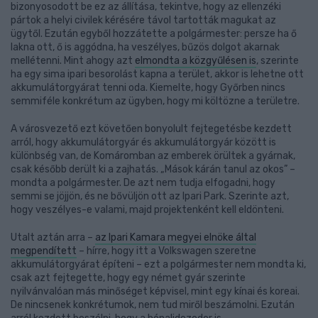
bizonyosodott be ez az állítása, tekintve, hogy az ellenzéki
pártok a helyi civilek kérésére távol tartották magukat az
ügytől. Ezután egyből hozzátette a polgármester: persze ha ő
lakna ott, ő is aggódna, ha veszélyes, bűzös dolgot akarnak
mellétenni. Mint ahogy azt
elmondta a közgyűlésen is
, szerinte
ha egy sima ipari besorolást kapna a terület, akkor is lehetne ott
akkumulátorgyárat tenni oda. Kiemelte, hogy Győrben nincs
semmiféle konkrétum az ügyben, hogy mi költözne a területre.
A városvezető ezt követően bonyolult fejtegetésbe kezdett
arról, hogy akkumulátorgyár és akkumulátorgyár között is
különbség van, de Komáromban az emberek örültek a gyárnak,
csak később derült ki a zajhatás. „Mások kárán tanul az okos” –
mondta a polgármester. De azt nem tudja elfogadni, hogy
semmi se jöjjön, és ne bővüljön ott az Ipari Park. Szerinte azt,
hogy veszélyes-e valami, majd projektenként kell eldönteni.
Utalt aztán arra –
az Ipari Kamara megyei elnöke által
megpendített
– hírre, hogy itt a Volkswagen szeretne
akkumulátorgyárat építeni – ezt a polgármester nem mondta ki,
csak azt fejtegette, hogy egy német gyár szerinte
nyilvánvalóan más minőséget képvisel, mint egy kínai és koreai.
De nincsenek konkrétumok, nem tud miről beszámolni. Ezután