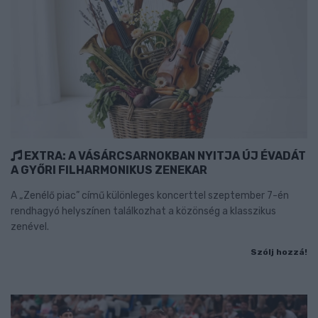
EXTRA: A VÁSÁRCSARNOKBAN NYITJA ÚJ ÉVADÁT
A GYŐRI FILHARMONIKUS ZENEKAR
A „Zenélő piac” című különleges koncerttel szeptember 7-én
rendhagyó helyszínen találkozhat a közönség a klasszikus
zenével.
Szólj hozzá!