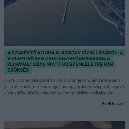
SZAKÉRTŐ A DUNA ALACSONY VÍZÁLLÁSÁRÓL: A
VÍZLÉPCSŐ SEM CSODASZER ÖNMAGÁBAN, A
KLÍMAVÁLTOZÁS MIATT ÚJ SZEMLÉLETRE VAN
SZÜKSÉG
A BME vízmérnöke szerint a Paksi Atomerőmű helyzetére sem
jelentene automatikus megoldást egy új dunai vízlépcső - a jövő
vízgazdálkodását pedig már a klímamodellekre kell alapozni.
Szólj hozzá!