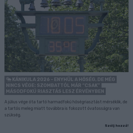
KÁNIKULA 2026 - ENYHÜL A HŐSÉG, DE MÉG
NINCS VÉGE: SZOMBATTÓL MÁR “CSAK”
MÁSODFOKÚ RIASZTÁS LESZ ÉRVÉNYBEN
A július vége óta tartó harmadfokú hőségriasztást mérséklik, de
a tartós meleg miatt továbbra is fokozott óvatosságra van
szükség.
Szólj hozzá!