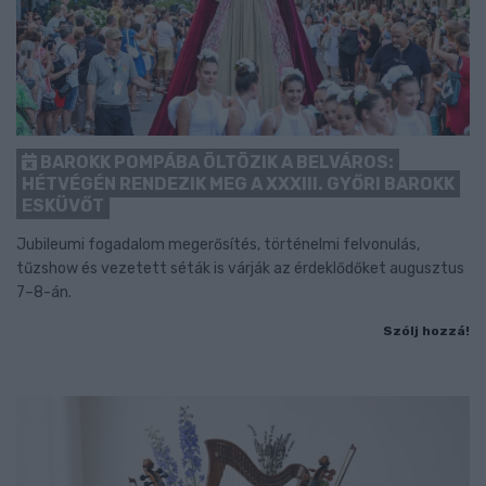
BAROKK POMPÁBA ÖLTÖZIK A BELVÁROS:
HÉTVÉGÉN RENDEZIK MEG A XXXIII. GYŐRI BAROKK
ESKÜVŐT
Jubileumi fogadalom megerősítés, történelmi felvonulás,
tűzshow és vezetett séták is várják az érdeklődőket augusztus
7–8-án.
Szólj hozzá!