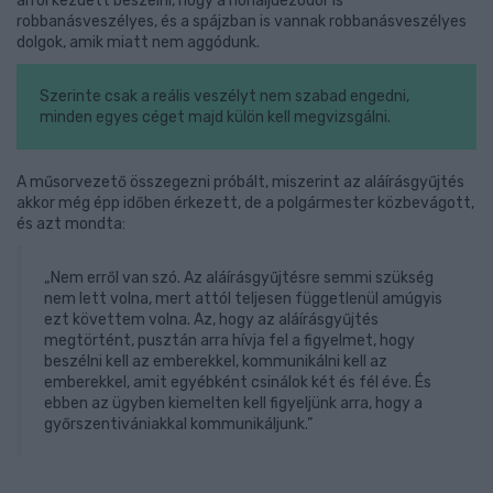
arról kezdett beszélni, hogy a hónaljdezodor is
robbanásveszélyes, és a spájzban is vannak robbanásveszélyes
dolgok, amik miatt nem aggódunk.
Szerinte csak a reális veszélyt nem szabad engedni,
minden egyes céget majd külön kell megvizsgálni.
A műsorvezető összegezni próbált, miszerint az aláírásgyűjtés
akkor még épp időben érkezett, de a polgármester közbevágott,
és azt mondta:
„Nem erről van szó. Az aláírásgyűjtésre semmi szükség
nem lett volna, mert attól teljesen függetlenül amúgyis
ezt követtem volna. Az, hogy az aláírásgyűjtés
megtörtént, pusztán arra hívja fel a figyelmet, hogy
beszélni kell az emberekkel, kommunikálni kell az
emberekkel, amit egyébként csinálok két és fél éve. És
ebben az ügyben kiemelten kell figyeljünk arra, hogy a
győrszentivániakkal kommunikáljunk.”