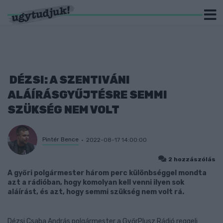
DÉZSI: A SZENTIVÁNI
ALÁÍRÁSGYŰJTÉSRE SEMMI
SZÜKSÉG NEM VOLT
Pintér Bence
2022-08-17 14:00:00
2 hozzászólás
A győri polgármester három perc különbséggel mondta
azt a rádióban, hogy komolyan kell venni ilyen sok
aláírást, és azt, hogy semmi szükség nem volt rá.
Dézsi Csaba András polgármester a GyőrPlusz Rádió reggeli