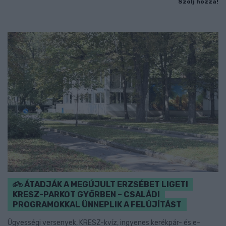
Szólj hozzá!
ÁTADJÁK A MEGÚJULT ERZSÉBET LIGETI
KRESZ-PARKOT GYŐRBEN – CSALÁDI
PROGRAMOKKAL ÜNNEPLIK A FELÚJÍTÁST
Ügyességi versenyek, KRESZ-kvíz, ingyenes kerékpár- és e-