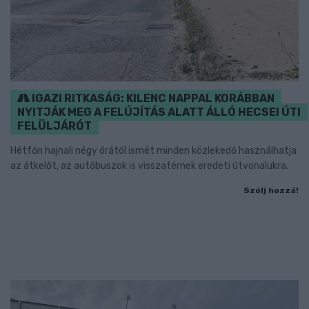
IGAZI RITKASÁG: KILENC NAPPAL KORÁBBAN
NYITJÁK MEG A FELÚJÍTÁS ALATT ÁLLÓ HECSEI ÚTI
FELÜLJÁRÓT
Hétfőn hajnali négy órától ismét minden közlekedő használhatja
az átkelőt, az autóbuszok is visszatérnek eredeti útvonalukra.
Szólj hozzá!