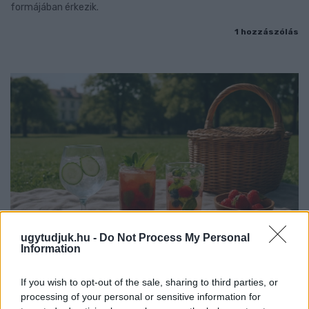
formájában érkezik.
1 hozzászólás
ugytudjuk.hu -
Do Not Process My Personal
Information
PIKNIK ITALOK: ÍZEK ÉS ÉLMÉNYEK A SZABADBAN
If you wish to opt-out of the sale, sharing to third parties, or
processing of your personal or sensitive information for
Ahogy tavaszodik és a nap egyre tovább marad velünk, sokaknak