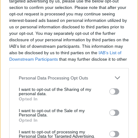
targeted advertising by us, please use the below opt-out
támad kedve kirándulni a természetbe.
section to confirm your selection. Please note that after your
opt-out request is processed you may continue seeing
Szólj hozzá!
interest-based ads based on personal information utilized by
us or personal information disclosed to third parties prior to
your opt-out. You may separately opt-out of the further
disclosure of your personal information by third parties on the
IAB’s list of downstream participants. This information may
also be disclosed by us to third parties on the
IAB’s List of
Downstream Participants
that may further disclose it to other
third parties.
Please note that this website/app uses one or more Google
Personal Data Processing Opt Outs
services and may gather and store information including but
not limited to your visit or usage behaviour. You may click to
I want to opt-out of the Sharing of my
personal data.
grant or deny consent to Google and its third-party tags to
Opted In
use your data for below specified purposes in below Google
consent section.
I want to opt-out of the Sale of my
Personal Data.
Opted In
ÖRÖMHÍR: TÍZ ÉVE NEM VOLT ILYEN ALACSONY AZ
INFLÁCIÓ MAGYARORSZÁGON
I want to opt-out of processing my
Personal Data for Targeted Advertising.