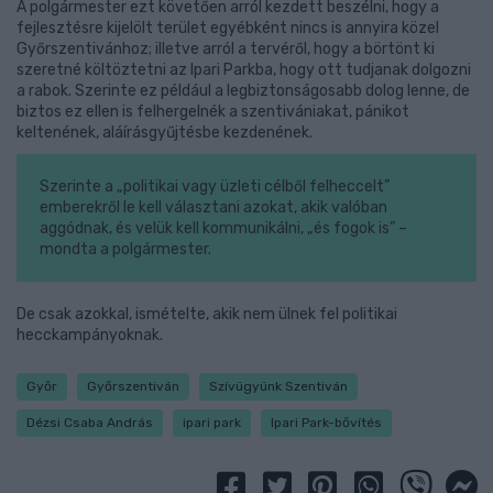
A polgármester ezt követően arról kezdett beszélni, hogy a
fejlesztésre kijelölt terület egyébként nincs is annyira közel
Győrszentivánhoz; illetve arról a tervéről, hogy a börtönt ki
szeretné költöztetni az Ipari Parkba, hogy ott tudjanak dolgozni
a rabok. Szerinte ez például a legbiztonságosabb dolog lenne, de
biztos ez ellen is felhergelnék a szentivániakat, pánikot
keltenének, aláírásgyűjtésbe kezdenének.
Szerinte a „politikai vagy üzleti célből felheccelt”
emberekről le kell választani azokat, akik valóban
aggódnak, és velük kell kommunikálni, „és fogok is” –
mondta a polgármester.
De csak azokkal, ismételte, akik nem ülnek fel politikai
hecckampányoknak.
Győr
Győrszentiván
Szívügyünk Szentiván
Dézsi Csaba András
ipari park
Ipari Park-bővítés