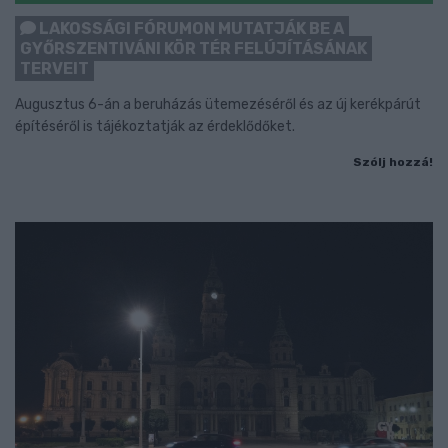
LAKOSSÁGI FÓRUMON MUTATJÁK BE A
GYŐRSZENTIVÁNI KÖR TÉR FELÚJÍTÁSÁNAK
TERVEIT
Augusztus 6-án a beruházás ütemezéséről és az új kerékpárút
építéséről is tájékoztatják az érdeklődőket.
Szólj hozzá!