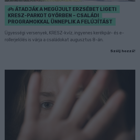
ÁTADJÁK A MEGÚJULT ERZSÉBET LIGETI
KRESZ-PARKOT GYŐRBEN – CSALÁDI
PROGRAMOKKAL ÜNNEPLIK A FELÚJÍTÁST
Ügyességi versenyek, KRESZ-kvíz, ingyenes kerékpár- és e-
rollerjelölés is várja a családokat augusztus 8-án.
Szólj hozzá!