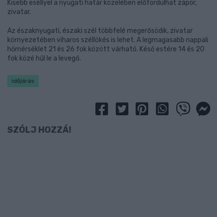
Kisebb eséllyel a nyugati határ közelében előfordulhat zápor,
zivatar.
Az északnyugati, északi szél többfelé megerősödik, zivatar
környezetében viharos széllökés is lehet. A legmagasabb nappali
hőmérséklet 21 és 26 fok között várható. Késő estére 14 és 20
fok közé hűl le a levegő.
időjárás
SZÓLJ HOZZÁ!