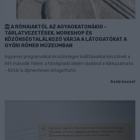
A RÓMAIAKTÓL AZ AGYAGKATONÁKIG –
TÁRLATVEZETÉSEK, WORKSHOP ÉS
KÖZÖNSÉGTALÁLKOZÓ VÁRJA A LÁTOGATÓKAT A
GYŐRI RÓMER MÚZEUMBAN
Ingyenes programokkal és különleges kiállításokkal készülnek a
hét második felére, a hőségriadó idején ráadásul a Várkazamata
– Kőtár is díjmentesen látogatható.
Szólj hozzá!