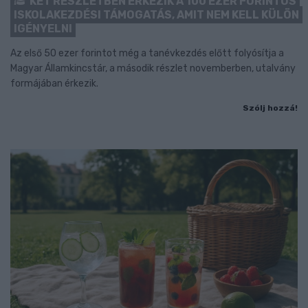
KÉT RÉSZLETBEN ÉRKEZIK A 100 EZER FORINTOS
ISKOLAKEZDÉSI TÁMOGATÁS, AMIT NEM KELL KÜLÖN
IGÉNYELNI
Az első 50 ezer forintot még a tanévkezdés előtt folyósítja a
Magyar Államkincstár, a második részlet novemberben, utalvány
formájában érkezik.
Szólj hozzá!