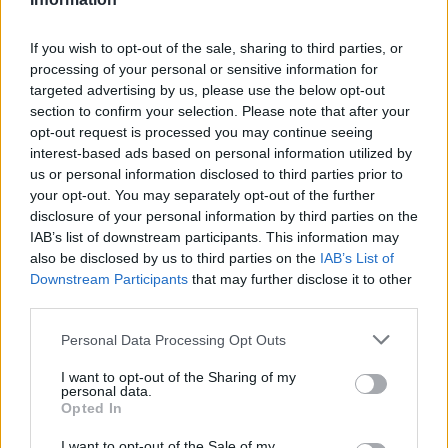
If you wish to opt-out of the sale, sharing to third parties, or
processing of your personal or sensitive information for
targeted advertising by us, please use the below opt-out
section to confirm your selection. Please note that after your
opt-out request is processed you may continue seeing
interest-based ads based on personal information utilized by
us or personal information disclosed to third parties prior to
your opt-out. You may separately opt-out of the further
disclosure of your personal information by third parties on the
IAB’s list of downstream participants. This information may
also be disclosed by us to third parties on the
IAB’s List of
BAROKK POMPÁBA ÖLTÖZIK A BELVÁROS:
Downstream Participants
that may further disclose it to other
HÉTVÉGÉN RENDEZIK MEG A XXXIII. GYŐRI BAROKK
ESKÜVŐT
third parties.
Please note that this website/app uses one or more Google
Jubileumi fogadalom megerősítés, történelmi felvonulás,
Personal Data Processing Opt Outs
services and may gather and store information including but
tűzshow és vezetett séták is várják az érdeklődőket augusztus
not limited to your visit or usage behaviour. You may click to
I want to opt-out of the Sharing of my
7–8-án.
personal data.
grant or deny consent to Google and its third-party tags to
Opted In
Szólj hozzá!
use your data for below specified purposes in below Google
consent section.
I want to opt-out of the Sale of my