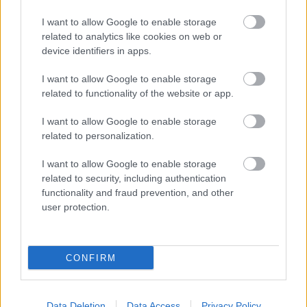
Szólj hozzá!
I want to allow Google to enable storage
related to analytics like cookies on web or
device identifiers in apps.
I want to allow Google to enable storage
related to functionality of the website or app.
I want to allow Google to enable storage
related to personalization.
I want to allow Google to enable storage
related to security, including authentication
functionality and fraud prevention, and other
user protection.
CONFIRM
PERL, VÁRADI ÉS TANOH DEZ IS OTT VAN A FÉRFI
KOSÁRLABDA-VÁLOGATOTT SZŰKÍTETT
KERETÉBEN
Data Deletion
Data Access
Privacy Policy