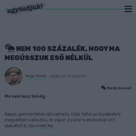
NEM 100 SZÁZALÉK, HOGY MA
MEGÚSSZUK ESŐ NÉLKÜL
Nagy Donát
2022-07-11 06:07:51
Szólj hozzá!
Ma sem lesz hőség.
Napos, gomolyfelhős idő várható, több felhő az északkeleti
megyékben valószínű, és zápor, zivatar is elsősorban ott
alakulhat ki, írja a
met.hu
.