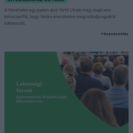
A felvételen egy padon alvó férfit ütnek meg, majd arra
kényszerítik, hogy térdre ereszkedve megcsókolja egyikük
bakancsát.
1 hozzászólás