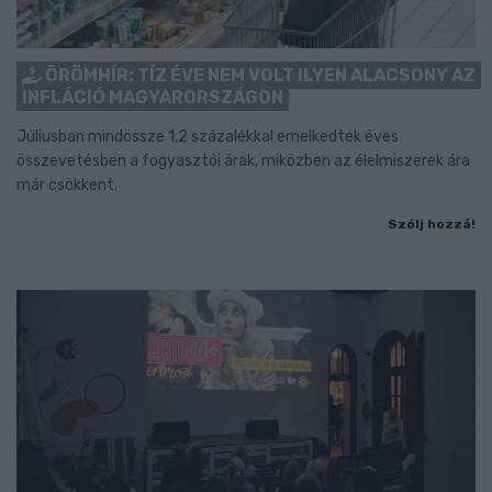
ÖRÖMHÍR: TÍZ ÉVE NEM VOLT ILYEN ALACSONY AZ
INFLÁCIÓ MAGYARORSZÁGON
Júliusban mindössze 1,2 százalékkal emelkedtek éves
összevetésben a fogyasztói árak, miközben az élelmiszerek ára
már csökkent.
Szólj hozzá!