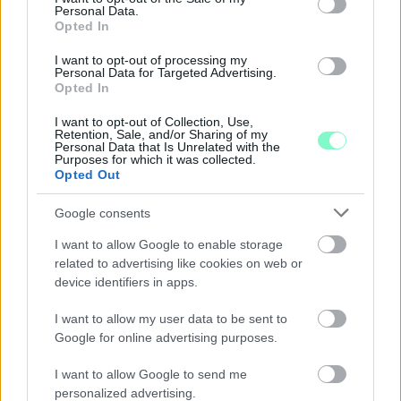
Personal Data.
Opted In
I want to opt-out of processing my
Personal Data for Targeted Advertising.
Opted In
I want to opt-out of Collection, Use,
Retention, Sale, and/or Sharing of my
Personal Data that Is Unrelated with the
Purposes for which it was collected.
Opted Out
Google consents
I want to allow Google to enable storage
related to advertising like cookies on web or
device identifiers in apps.
EXTRA: A VÁSÁRCSARNOKBAN NYITJA ÚJ ÉVADÁT
A GYŐRI FILHARMONIKUS ZENEKAR
I want to allow my user data to be sent to
Google for online advertising purposes.
A „Zenélő piac” című különleges koncerttel szeptember 7-én
rendhagyó helyszínen találkozhat a közönség a klasszikus
I want to allow Google to send me
zenével.
personalized advertising.