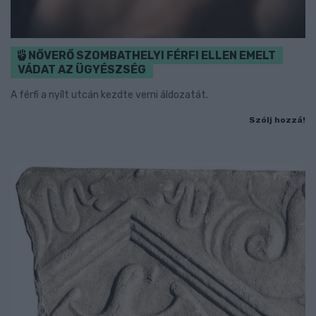
NŐVERŐ SZOMBATHELYI FÉRFI ELLEN EMELT
VÁDAT AZ ÜGYÉSZSÉG
A férfi a nyílt utcán kezdte verni áldozatát.
Szólj hozzá!