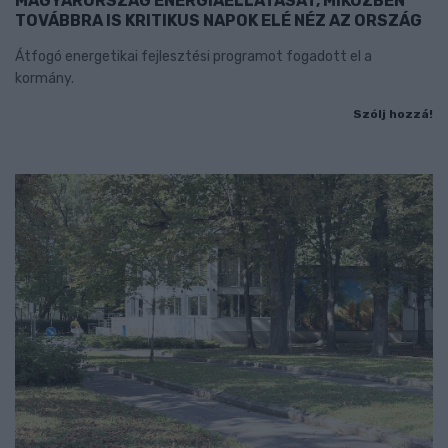
MAGYARORSZÁG ENERGIAELLÁTÁSÁT, MIKÖZBEN
TOVÁBBRA IS KRITIKUS NAPOK ELÉ NÉZ AZ ORSZÁG
Átfogó energetikai fejlesztési programot fogadott el a
kormány.
Szólj hozzá!