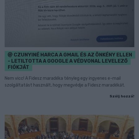
CZUNYINÉ HARCA A GMAIL ÉS AZ ÖNKÉNY ELLEN
- LETILTOTTA A GOOGLE A VÉDVONAL LEVELEZŐ
FIÓKJÁT
Nem vicc! A Fidesz maradéka tényleg egy ingyenes e-mail
szolgáltatást használt, hogy megvédje a Fidesz maradékát.
Szólj hozzá!