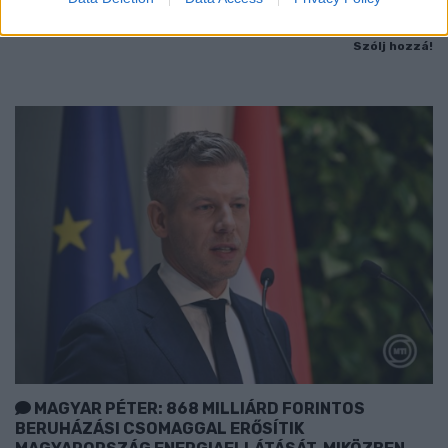
Észtország, Szlovénia és Svédország következik.
Szólj hozzá!
MAGYAR PÉTER: 868 MILLIÁRD FORINTOS
BERUHÁZÁSI CSOMAGGAL ERŐSÍTIK