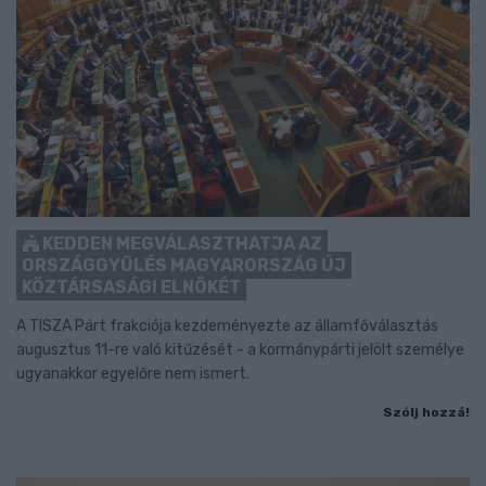
KEDDEN MEGVÁLASZTHATJA AZ
ORSZÁGGYŰLÉS MAGYARORSZÁG ÚJ
KÖZTÁRSASÁGI ELNÖKÉT
A TISZA Párt frakciója kezdeményezte az államfőválasztás
augusztus 11-re való kitűzését - a kormánypárti jelölt személye
ugyanakkor egyelőre nem ismert.
Szólj hozzá!