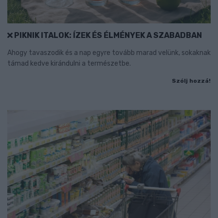
PIKNIK ITALOK: ÍZEK ÉS ÉLMÉNYEK A SZABADBAN
Ahogy tavaszodik és a nap egyre tovább marad velünk, sokaknak
támad kedve kirándulni a természetbe.
Szólj hozzá!