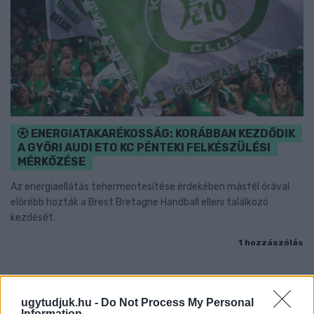
ENERGIATAKARÉKOSSÁG: KORÁBBAN KEZDŐDIK
A GYŐRI AUDI ETO KC PÉNTEKI FELKÉSZÜLÉSI
MÉRKŐZÉSE
Az energiaellátás tehermentesítése érdekében másfél órával
előrébb hozták a Brest Bretagne Handball elleni találkozó
kezdését.
1 hozzászólás
ugytudjuk.hu -
Do Not Process My Personal
Information