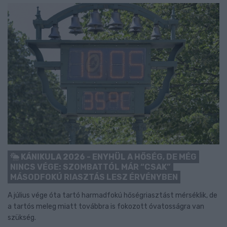
KÁNIKULA 2026 - ENYHÜL A HŐSÉG, DE MÉG
NINCS VÉGE: SZOMBATTÓL MÁR “CSAK”
MÁSODFOKÚ RIASZTÁS LESZ ÉRVÉNYBEN
A július vége óta tartó harmadfokú hőségriasztást mérséklik, de
a tartós meleg miatt továbbra is fokozott óvatosságra van
szükség.