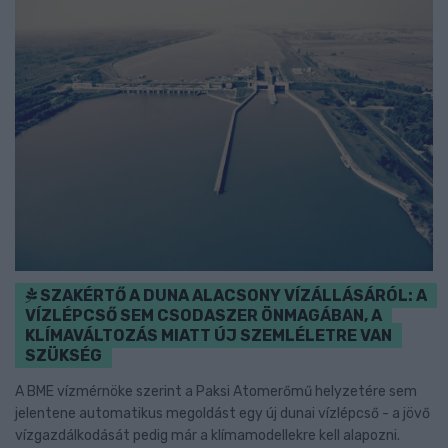
SZAKÉRTŐ A DUNA ALACSONY VÍZÁLLÁSÁRÓL: A
VÍZLÉPCSŐ SEM CSODASZER ÖNMAGÁBAN, A
KLÍMAVÁLTOZÁS MIATT ÚJ SZEMLÉLETRE VAN
SZÜKSÉG
A BME vízmérnöke szerint a Paksi Atomerőmű helyzetére sem
jelentene automatikus megoldást egy új dunai vízlépcső - a jövő
vízgazdálkodását pedig már a klímamodellekre kell alapozni.