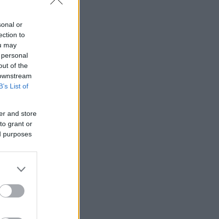
sonal or
ection to
ou may
 personal
out of the
 downstream
B’s List of
er and store
to grant or
ed purposes