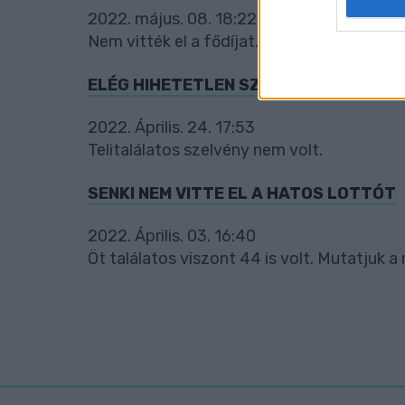
2022. május. 08. 18:22
web or d
Nem vitték el a fődíjat.
I want t
or app.
ELÉG HIHETETLEN SZÁMOKKAL NYERH
I want t
2022. Április. 24. 17:53
Telitalálatos szelvény nem volt.
I want t
authenti
SENKI NEM VITTE EL A HATOS LOTTÓT
2022. Április. 03. 16:40
Öt találatos viszont 44 is volt. Mutatjuk 