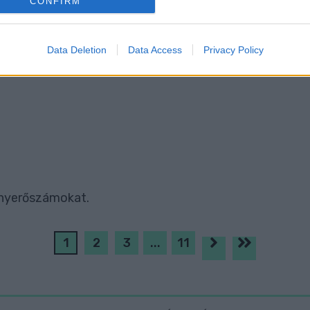
CONFIRM
evice identifiers in apps.
o allow Google to enable storage related to functionality of the website
Data Deletion
Data Access
Privacy Policy
ETTÜNK A HATOSLOTTÓN
o allow Google to enable storage related to personalization.
o allow Google to enable storage related to security, including
cation functionality and fraud prevention, and other user protection.
a nyerőszámokat.
1
2
3
...
11