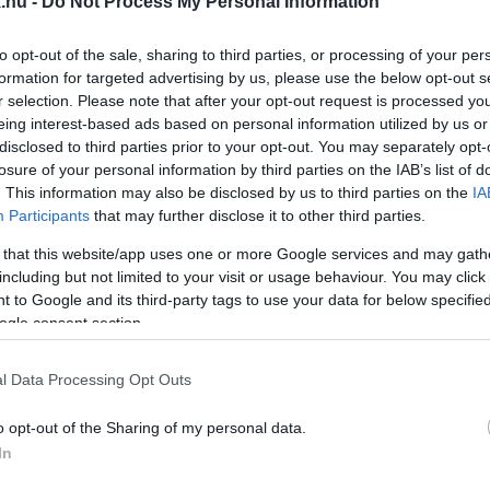
.hu -
Do Not Process My Personal Information
YATJUK
to opt-out of the sale, sharing to third parties, or processing of your per
formation for targeted advertising by us, please use the below opt-out s
r selection. Please note that after your opt-out request is processed y
eing interest-based ads based on personal information utilized by us or
disclosed to third parties prior to your opt-out. You may separately opt-
losure of your personal information by third parties on the IAB’s list of
. This information may also be disclosed by us to third parties on the
IA
Participants
that may further disclose it to other third parties.
 that this website/app uses one or more Google services and may gath
including but not limited to your visit or usage behaviour. You may click 
LÁS NÉLKÜL
 to Google and its third-party tags to use your data for below specifi
ogle consent section.
l Data Processing Opt Outs
LOTTÓ NYERŐSZÁMAIT MUTATJA MEG AZ A CIKK
o opt-out of the Sharing of my personal data.
In