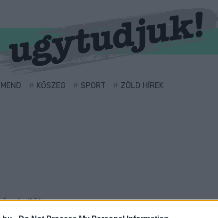
RMEND
KŐSZEG
SPORT
ZÖLD HÍREK
ével ellátva.