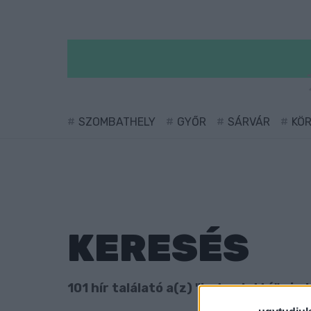
SZOMBATHELY
GYŐR
SÁRVÁR
KÖ
KERESÉS
101 hír találató a(z) "hatos lottó" cimk