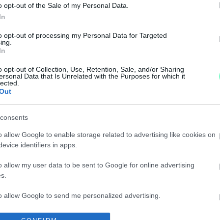
o opt-out of the Sale of my Personal Data.
In
LNEK?
to opt-out of processing my Personal Data for Targeted
ing.
In
o opt-out of Collection, Use, Retention, Sale, and/or Sharing
ersonal Data that Is Unrelated with the Purposes for which it
lected.
Out
consents
o allow Google to enable storage related to advertising like cookies on
evice identifiers in apps.
o allow my user data to be sent to Google for online advertising
s.
to allow Google to send me personalized advertising.
AI ÉRDEKELNEK?
o allow Google to enable storage related to analytics like cookies on