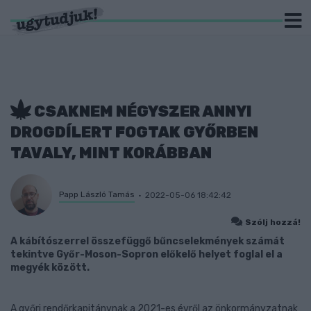
CSAKNEM NÉGYSZER ANNYI
DROGDÍLERT FOGTAK GYŐRBEN
TAVALY, MINT KORÁBBAN
Papp László Tamás
2022-05-06 18:42:42
Szólj hozzá!
A kábítószerrel összefüggő bűncselekmények számát
tekintve Győr-Moson-Sopron előkelő helyet foglal el a
megyék között.
A győri rendőrkapitánynak a 2021-es évről az önkormányzatnak