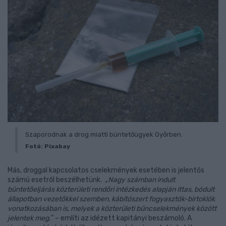
Szaporodnak a drog miatti büntetőügyek Győrben.
Fotó: Pixabay
Más, droggal kapcsolatos cselekmények esetében is jelentős
számú esetről beszélhetünk. „
Nagy számban indult
büntetőeljárás közterületi rendőri intézkedés alapján ittas, bódult
állapotban vezetőkkel szemben, kábítószert fogyasztók-birtoklók
vonatkozásában is, melyek a közterületi bűncselekmények között
jelentek meg.
” – említi az idézett kapitányi beszámoló. A