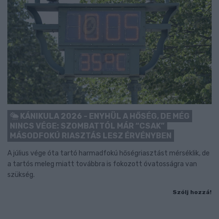
KÁNIKULA 2026 - ENYHÜL A HŐSÉG, DE MÉG
NINCS VÉGE: SZOMBATTÓL MÁR “CSAK”
MÁSODFOKÚ RIASZTÁS LESZ ÉRVÉNYBEN
A július vége óta tartó harmadfokú hőségriasztást mérséklik, de
a tartós meleg miatt továbbra is fokozott óvatosságra van
szükség.
Szólj hozzá!