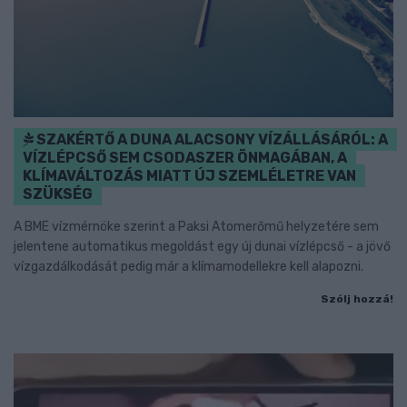
SZAKÉRTŐ A DUNA ALACSONY VÍZÁLLÁSÁRÓL: A
VÍZLÉPCSŐ SEM CSODASZER ÖNMAGÁBAN, A
KLÍMAVÁLTOZÁS MIATT ÚJ SZEMLÉLETRE VAN
SZÜKSÉG
A BME vízmérnöke szerint a Paksi Atomerőmű helyzetére sem
jelentene automatikus megoldást egy új dunai vízlépcső - a jövő
vízgazdálkodását pedig már a klímamodellekre kell alapozni.
Szólj hozzá!