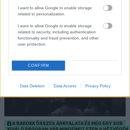
összevetésben a fogyasztói árak, miközben az élelmiszerek ára
már csökkent.
I want to allow Google to enable storage
related to personalization.
Szólj hozzá!
I want to allow Google to enable storage
related to security, including authentication
functionality and fraud prevention, and other
user protection.
CONFIRM
Data Deletion
Data Access
Privacy Policy
A BAROKK ÖSSZES ÁRNYALATA ÉS MÉG EGY SOR
KIVÁLÓ PROGRAM VÁR MINDENKIT EZEN A HÉTVÉGÉN