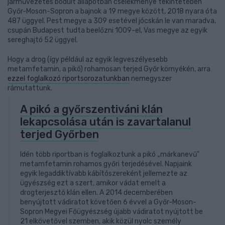
járművezetés bódult állapotban cselekménye tekintetében
Győr-Moson-Sopron a bajnok a 19 megye között, 2018 nyara óta
487 üggyel. Pest megye a 309 esetével jócskán le van maradva,
csupán Budapest tudta beelőzni 1009-el, Vas megye az egyik
sereghajtó 52 üggyel.
Hogy a drog (így például az egyik legveszélyesebb
metamfetamin, a pikó) rohamosan terjed Győr környékén, arra
ezzel foglalkozó riportsorozatunkban
nemegyszer
rámutattunk.
A pikó a győrszentiváni klán
lekapcsolása után is zavartalanul
terjed Győrben
Idén több riportban is foglalkoztunk a pikó „márkanevű"
metamfetamin rohamos győri terjedésével. Napjaink
egyik legaddiktívabb kábítószereként jellemezte az
ügyészség ezt a szert, amikor vádat emelt a
drogterjesztő klán ellen. A 2014 decemberében
benyújtott vádiratot követően 6 évvel a Győr-Moson-
Sopron Megyei Főügyészség újabb vádiratot nyújtott be
21 elkövetővel szemben, akik közül nyolc személy