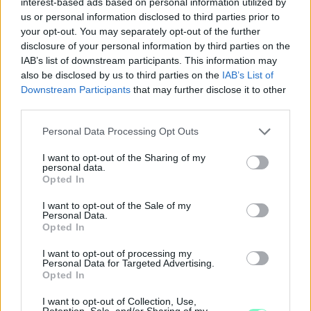
interest-based ads based on personal information utilized by
1 hozzászólás
us or personal information disclosed to third parties prior to
your opt-out. You may separately opt-out of the further
disclosure of your personal information by third parties on the
IAB’s list of downstream participants. This information may
also be disclosed by us to third parties on the
IAB’s List of
Downstream Participants
that may further disclose it to other
third parties.
Please note that this website/app uses one or more Google
Personal Data Processing Opt Outs
services and may gather and store information including but
not limited to your visit or usage behaviour. You may click to
I want to opt-out of the Sharing of my
personal data.
grant or deny consent to Google and its third-party tags to
Opted In
use your data for below specified purposes in below Google
consent section.
I want to opt-out of the Sale of my
Personal Data.
Opted In
I want to opt-out of processing my
PIKNIK ITALOK: ÍZEK ÉS ÉLMÉNYEK A SZABADBAN
Personal Data for Targeted Advertising.
Opted In
Ahogy tavaszodik és a nap egyre tovább marad velünk, sokaknak
I want to opt-out of Collection, Use,
támad kedve kirándulni a természetbe.
Retention, Sale, and/or Sharing of my