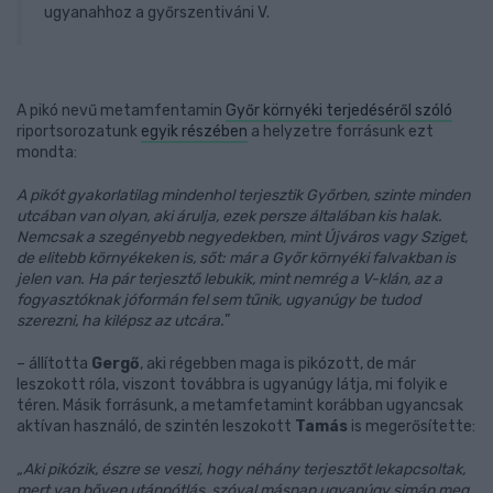
ugyanahhoz a győrszentiváni V.
A pikó nevű metamfentamin
Győr környéki terjedéséről szóló
riportsorozatunk
egyik részében
a helyzetre forrásunk ezt
mondta:
A pikót gyakorlatilag mindenhol terjesztik Győrben, szinte minden
utcában van olyan, aki árulja, ezek persze általában kis halak.
Nemcsak a szegényebb negyedekben, mint Újváros vagy Sziget,
de elitebb környékeken is, sőt: már a Győr környéki falvakban is
jelen van. Ha pár terjesztő lebukik, mint nemrég a V-klán, az a
fogyasztóknak jóformán fel sem tűnik, ugyanúgy be tudod
szerezni, ha kilépsz az utcára.
”
– állította
Gergő
, aki régebben maga is pikózott, de már
leszokott róla, viszont továbbra is ugyanúgy látja, mi folyik e
téren. Másik forrásunk, a metamfetamint korábban ugyancsak
aktívan használó, de szintén leszokott
Tamás
is megerősítette:
„Aki pikózik, észre se veszi, hogy néhány terjesztőt lekapcsoltak,
mert van bőven utánpótlás, szóval másnap ugyanúgy simán meg