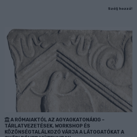
Szólj hozzá!
A RÓMAIAKTÓL AZ AGYAGKATONÁKIG –
TÁRLATVEZETÉSEK, WORKSHOP ÉS
KÖZÖNSÉGTALÁLKOZÓ VÁRJA A LÁTOGATÓKAT A