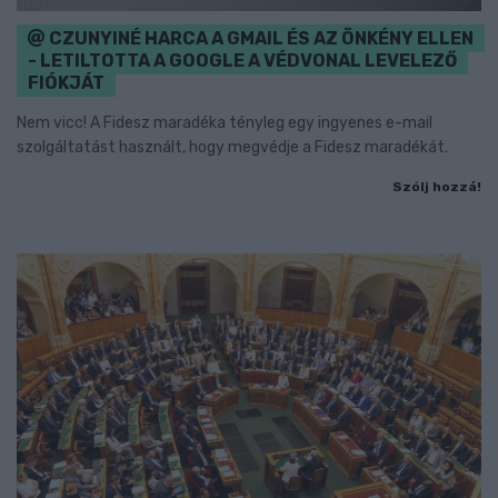
CZUNYINÉ HARCA A GMAIL ÉS AZ ÖNKÉNY ELLEN
- LETILTOTTA A GOOGLE A VÉDVONAL LEVELEZŐ
FIÓKJÁT
Nem vicc! A Fidesz maradéka tényleg egy ingyenes e-mail
szolgáltatást használt, hogy megvédje a Fidesz maradékát.
Szólj hozzá!