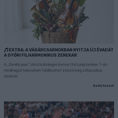
EXTRA: A VÁSÁRCSARNOKBAN NYITJA ÚJ ÉVADÁT
A GYŐRI FILHARMONIKUS ZENEKAR
A „Zenélő piac” című különleges koncerttel szeptember 7-én
rendhagyó helyszínen találkozhat a közönség a klasszikus
zenével.
Szólj hozzá!