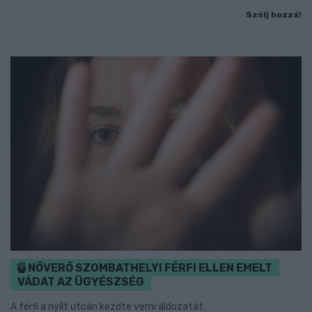
Szólj hozzá!
NŐVERŐ SZOMBATHELYI FÉRFI ELLEN EMELT
VÁDAT AZ ÜGYÉSZSÉG
A férfi a nyílt utcán kezdte verni áldozatát.