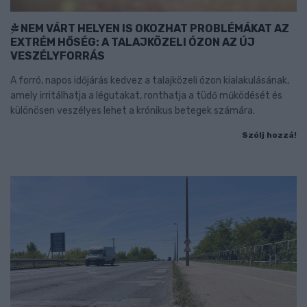
NEM VÁRT HELYEN IS OKOZHAT PROBLÉMÁKAT AZ
EXTRÉM HŐSÉG: A TALAJKÖZELI ÓZON AZ ÚJ
VESZÉLYFORRÁS
A forró, napos időjárás kedvez a talajközeli ózon kialakulásának,
amely irritálhatja a légutakat, ronthatja a tüdő működését és
különösen veszélyes lehet a krónikus betegek számára.
Szólj hozzá!