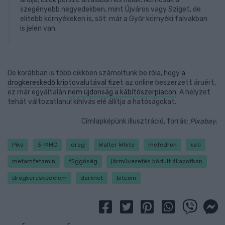
szegényebb negyedekben, mint Újváros vagy Sziget, de
elitebb környékeken is, sőt: már a Győr környéki falvakban
is jelen van.
De korábban is több cikkben számoltunk be róla, hogy
a
drogkereskedő kriptovalutával fizet
az online beszerzett áruért,
ez már egyáltalán
nem újdonság a kábítószerpiacon
. A helyzet
tehát változatlanul kihívás elé állítja a hatóságokat.
Címlapképünk illusztráció, forrás:
Pixabay.
Pikó
3-MMC
drog
Walter White
mefedron
kati
metamfetamin
függőség
járművezetés bódult állapotban
drogkereskedelem
darknet
bitcoin