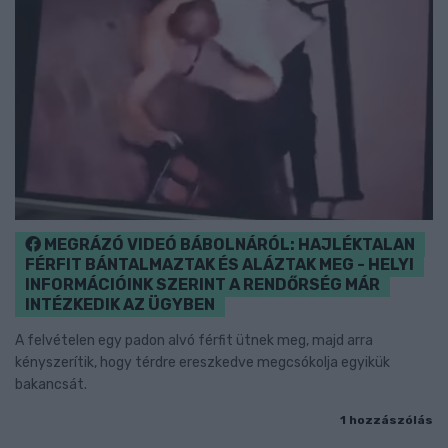
MEGRÁZÓ VIDEÓ BÁBOLNÁRÓL: HAJLÉKTALAN
FÉRFIT BÁNTALMAZTAK ÉS ALÁZTAK MEG - HELYI
INFORMÁCIÓINK SZERINT A RENDŐRSÉG MÁR
INTÉZKEDIK AZ ÜGYBEN
A felvételen egy padon alvó férfit ütnek meg, majd arra
kényszerítik, hogy térdre ereszkedve megcsókolja egyikük
bakancsát.
1 hozzászólás