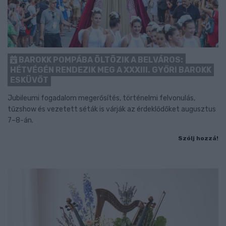
BAROKK POMPÁBA ÖLTÖZIK A BELVÁROS:
HÉTVÉGÉN RENDEZIK MEG A XXXIII. GYŐRI BAROKK
ESKÜVŐT
Jubileumi fogadalom megerősítés, történelmi felvonulás,
tűzshow és vezetett séták is várják az érdeklődőket augusztus
7–8-án.
Szólj hozzá!