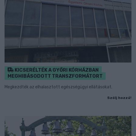
KICSERÉLTÉK A GYŐRI KÓRHÁZBAN
MEGHIBÁSODOTT TRANSZFORMÁTORT
Megkezdték az elhalasztott egészségügyi ellátásokat.
Szólj hozzá!