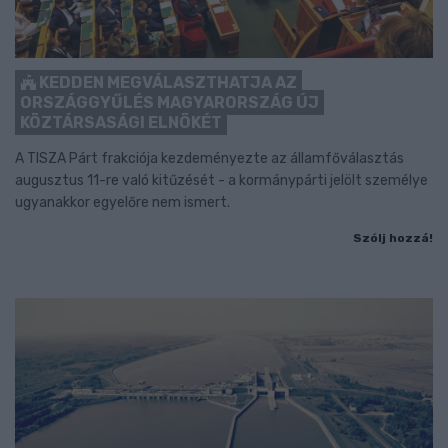
KEDDEN MEGVÁLASZTHATJA AZ
ORSZÁGGYŰLÉS MAGYARORSZÁG ÚJ
KÖZTÁRSASÁGI ELNÖKÉT
A TISZA Párt frakciója kezdeményezte az államfőválasztás
augusztus 11-re való kitűzését - a kormánypárti jelölt személye
ugyanakkor egyelőre nem ismert.
Szólj hozzá!