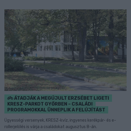
ÁTADJÁK A MEGÚJULT ERZSÉBET LIGETI
KRESZ-PARKOT GYŐRBEN – CSALÁDI
PROGRAMOKKAL ÜNNEPLIK A FELÚJÍTÁST
Ügyességi versenyek, KRESZ-kvíz, ingyenes kerékpár- és e-
rollerjelölés is várja a családokat augusztus 8-án.