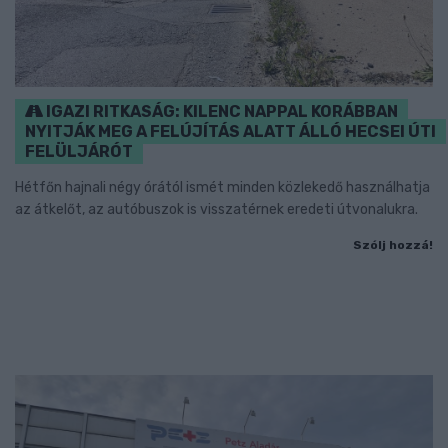
IGAZI RITKASÁG: KILENC NAPPAL KORÁBBAN
NYITJÁK MEG A FELÚJÍTÁS ALATT ÁLLÓ HECSEI ÚTI
FELÜLJÁRÓT
Hétfőn hajnali négy órától ismét minden közlekedő használhatja
az átkelőt, az autóbuszok is visszatérnek eredeti útvonalukra.
Szólj hozzá!