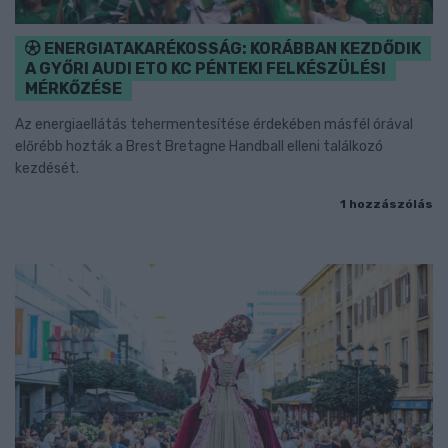
ENERGIATAKARÉKOSSÁG: KORÁBBAN KEZDŐDIK
A GYŐRI AUDI ETO KC PÉNTEKI FELKÉSZÜLÉSI
MÉRKŐZÉSE
Az energiaellátás tehermentesítése érdekében másfél órával
előrébb hozták a Brest Bretagne Handball elleni találkozó
kezdését.
1 hozzászólás