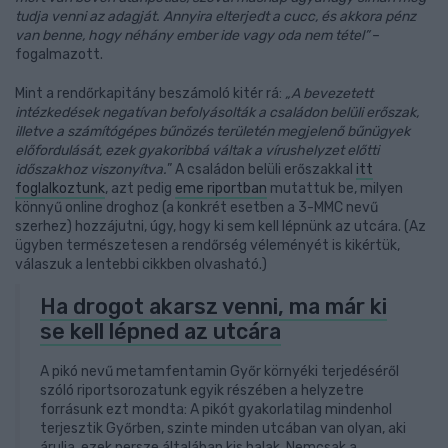
tudja venni az adagját. Annyira elterjedt a cucc, és akkora pénz
van benne, hogy néhány ember ide vagy oda nem tétel”
–
fogalmazott.
Mint a rendőrkapitány beszámoló kitér rá:
„A bevezetett
intézkedések negatívan befolyásolták a családon belüli erőszak,
illetve a számítógépes bűnözés területén megjelenő bűnügyek
előfordulását, ezek gyakoribbá váltak a vírushelyzet előtti
időszakhoz viszonyítva.
” A családon belüli erőszakkal
itt
foglalkoztunk
, azt pedig
eme riportban
mutattuk be, milyen
könnyű online droghoz (a konkrét esetben a 3-MMC nevű
szerhez) hozzájutni, úgy, hogy ki sem kell lépnünk az utcára. (Az
ügyben természetesen a rendőrség véleményét is kikértük,
válaszuk a lentebbi cikkben olvasható.)
Ha drogot akarsz venni, ma már ki
se kell lépned az utcára
A pikó nevű metamfentamin Győr környéki terjedéséről
szóló riportsorozatunk egyik részében a helyzetre
forrásunk ezt mondta: A pikót gyakorlatilag mindenhol
terjesztik Győrben, szinte minden utcában van olyan, aki
árulja, ezek persze általában kis halak. Nemcsak a