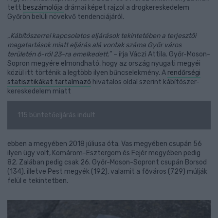
tett
beszámolója
drámai képet rajzol a drogkereskedelem
Győrön belüli növekvő tendenciájáról.
„
Kábítószerrel kapcsolatos eljárások tekintetében a terjesztői
magatartások miatt eljárás alá vontak száma Győr város
területén 6-ról 23-ra emelkedett.
” – írja Váczi Attila. Győr-Moson-
Sopron megyére elmondható, hogy az ország nyugati megyéi
közül itt történik a legtöbb ilyen bűncselekmény. A
rendőrségi
statisztikákat tartalmazó
hivatalos oldal szerint kábítószer-
kereskedelem miatt
115 büntetőeljárás indult
ebben a megyében 2018 júliusa óta. Vas megyében csupán 56
ilyen ügy volt, Komárom-Esztergom és Fejér megyében pedig
82. Zalában pedig csak 26. Győr-Moson-Sopront csupán Borsod
(134), illetve Pest megyék (192), valamit a főváros (729) múlják
felül e tekintetben.