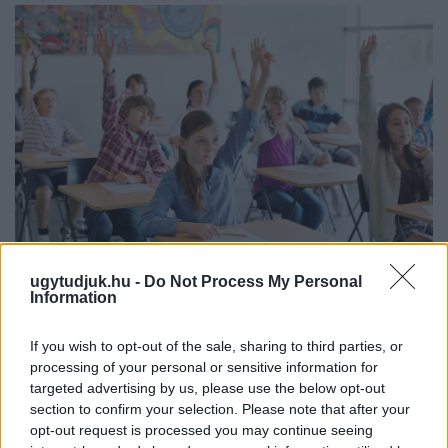
ugytudjuk.hu -
Do Not Process My Personal
Information
KÉT RÉSZLETBEN ÉRKEZIK A 100 EZER FORINTOS
ISKOLAKEZDÉSI TÁMOGATÁS, AMIT NEM KELL KÜLÖN
If you wish to opt-out of the sale, sharing to third parties, or
IGÉNYELNI
processing of your personal or sensitive information for
Az első 50 ezer forintot még a tanévkezdés előtt folyósítja a
targeted advertising by us, please use the below opt-out
Magyar Államkincstár, a második részlet novemberben, utalvány
section to confirm your selection. Please note that after your
formájában érkezik.
opt-out request is processed you may continue seeing