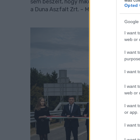
sem beszélt, hogy mikor készül el az erede
Opted 
a Duna Aszfalt Zrt. – Mészáros és Mészáros
Google 
I want t
web or d
I want t
purpose
I want 
I want t
web or d
I want t
or app.
I want t
I want t