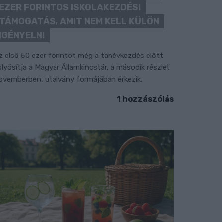
EZER FORINTOS ISKOLAKEZDÉSI
TÁMOGATÁS, AMIT NEM KELL KÜLÖN
IGÉNYELNI
z első 50 ezer forintot még a tanévkezdés előtt
olyósítja a Magyar Államkincstár, a második részlet
ovemberben, utalvány formájában érkezik.
1 hozzászólás