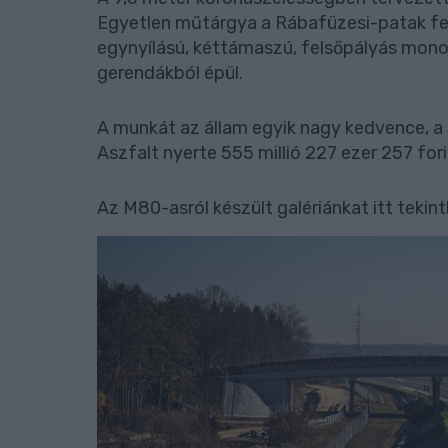
Egyetlen műtárgya a Rábafüzesi-patak fele
egynyílású, kéttámaszú, felsőpályás monol
gerendákból épül.
A munkát az állam egyik nagy kedvence, a 
Aszfalt nyerte 555 millió 227 ezer 257 fori
Az M80-asról készült galériánkat itt tekin