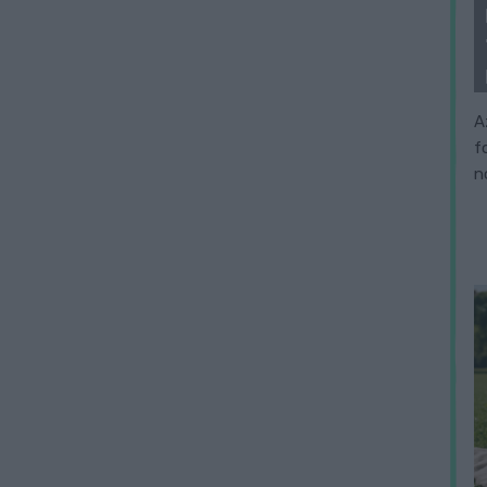
A
f
n