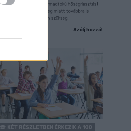
 július vége óta tartó harmadfokú hőségriasztást
érséklik, de a tartós meleg miatt továbbra is
okozott óvatosságra van szükség.
Szólj hozzá!
KÉT RÉSZLETBEN ÉRKEZIK A 100