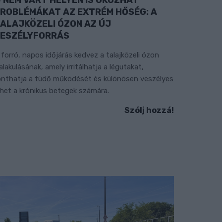
ROBLÉMÁKAT AZ EXTRÉM HŐSÉG: A
ALAJKÖZELI ÓZON AZ ÚJ
ESZÉLYFORRÁS
 forró, napos időjárás kedvez a talajközeli ózon
ialakulásának, amely irritálhatja a légutakat,
onthatja a tüdő működését és különösen veszélyes
ehet a krónikus betegek számára.
Szólj hozzá!