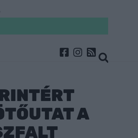
ORINTÉRT
ÖTŐUTAT A
SZFALT