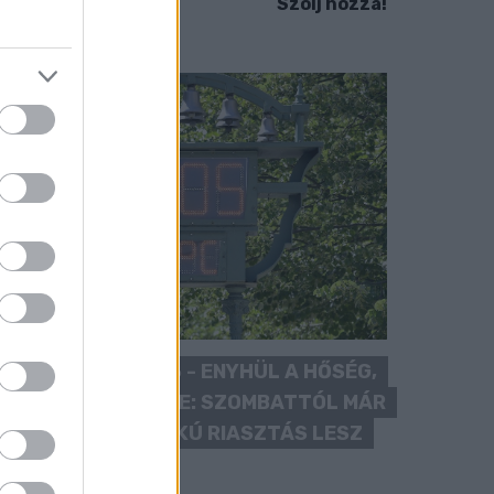
Szólj hozzá!
KÁNIKULA 2026 - ENYHÜL A HŐSÉG,
DE MÉG NINCS VÉGE: SZOMBATTÓL MÁR
“CSAK” MÁSODFOKÚ RIASZTÁS LESZ
ÉRVÉNYBEN