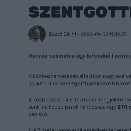
SZENTGOTT
Bazsó Bálint
2022-01-03 19:19:37
Durván számolva úgy kétmillió forint 
A közbeszerzéseken általában nagy esélye
as autóút és Szentgotthárd közötti beköt
A Közbeszerzési Értesítőben
megjelent
do
senki ne képzeljen el: mindössze egy
270 
van szó.
A 9,5 méter koronaszélességben tervezett 