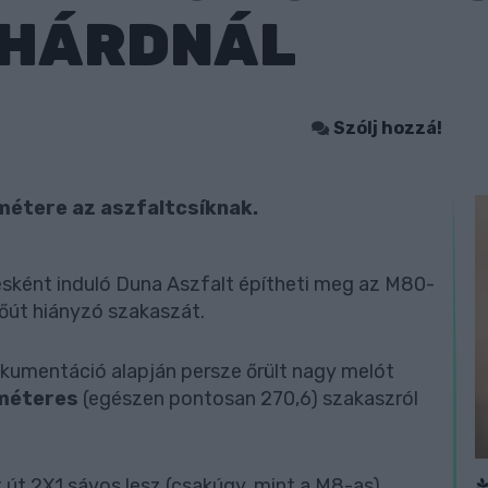
HÁRDNÁL
Szólj hozzá!
métere az aszfaltcsíknak.
sként induló Duna Aszfalt építheti meg az M80-
őút hiányzó szakaszát.
kumentáció alapján persze őrült nagy melót
méteres
(egészen pontosan 270,6) szakaszról
út 2X1 sávos lesz (csakúgy, mint a M8-as).