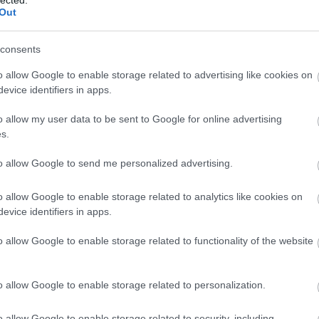
tileg ígért 2X2 sávos út (a kivitelezést egyébként
Out
 Zrt. végezte nettó 62 milliárd forintért).
consents
o allow Google to enable storage related to advertising like cookies on
evice identifiers in apps.
o allow my user data to be sent to Google for online advertising
s.
to allow Google to send me personalized advertising.
o allow Google to enable storage related to analytics like cookies on
evice identifiers in apps.
o allow Google to enable storage related to functionality of the website
o allow Google to enable storage related to personalization.
o allow Google to enable storage related to security, including