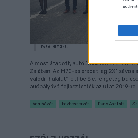
authenti
Fotó: NIF Zrt.
A most átadott, autóútnak nevezett útho
Zalában. Az M70-es eredetileg 2X1 sávos
valódi "halálút" lett belőle, rengeteg bales
auópályává fejlesztették az utat 2019-re.
beruházás
közbeszerzés
Duna Aszfalt
Szí