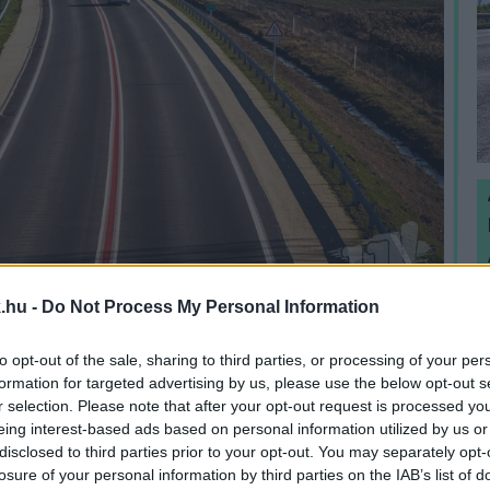
H
.hu -
Do Not Process My Personal Information
h
v
to opt-out of the sale, sharing to third parties, or processing of your per
formation for targeted advertising by us, please use the below opt-out s
tből
r selection. Please note that after your opt-out request is processed y
eing interest-based ads based on personal information utilized by us or
orábban többször is ígéretett tett arra, hogy
2x2
disclosed to third parties prior to your opt-out. You may separately opt-
losure of your personal information by third parties on the IAB’s list of
tthárd és Körmend között, ám
m ebből semmi