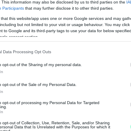
. This information may also be disclosed by us to third parties on the
IA
Participants
that may further disclose it to other third parties.
ogan adták át a félkész M80-ast
 that this website/app uses one or more Google services and may gath
including but not limited to your visit or usage behaviour. You may click 
 to Google and its third-party tags to use your data for below specifi
fejeződtek be az M80-as autóút osztrák
ogle consent section.
méteres szakaszának munkálatai. A fejlesztés
sét, megteremti a biztonságos és gyors
l Data Processing Opt Outs
agyar-osztrák határkapcsolat dinamikus
astruktúra Fejlesztő Zrt. lelkes
o opt-out of the Sharing of my personal data.
In
o opt-out of the Sale of my Personal Data.
In
óczi László, az Innovációs és Technológiai
to opt-out of processing my Personal Data for Targeted
ing.
, a térség országgyűlési képviselője, Bebes
In
M
lamint Nyul Zoltán, a NIF Zrt. beruházási
e
o opt-out of Collection, Use, Retention, Sale, and/or Sharing
gemelni, arról egyetlen szalagátvágó politikus
ersonal Data that Is Unrelated with the Purposes for which it
lected.