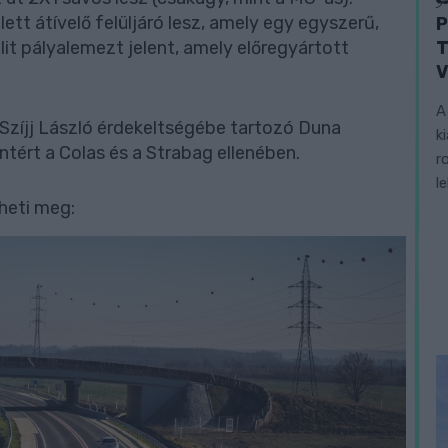
tt átívelő felüljáró lesz, amely egy egyszerű,
P
T
it pályalemezt jelent, amely előregyártott
V
A
Szíjj László érdekeltségébe tartozó Duna
k
ntért a Colas és a Strabag ellenében.
r
l
theti meg: