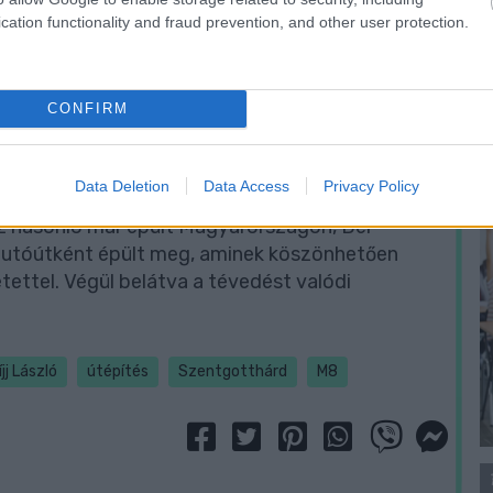
A
cation functionality and fraud prevention, and other user protection.
m
f
CONFIRM
Data Deletion
Data Access
Privacy Policy
z hasonló már épült Magyarországon, Dél-
 autóútként épült meg, aminek köszönhetően
etettel. Végül belátva a tévedést valódi
jj László
útépítés
Szentgotthárd
M8