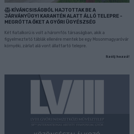
KÍVÁNCSISÁGBÓL HAJTOTTAK BE A
JÁRVÁNYÜGYI KARANTÉN ALATT ÁLLÓ TELEPRE -
MEGRÓTTA ŐKET A GYŐRI ÜGYÉSZSÉG
Két fiatalkorú is volt a háromfős társaságban, akik a
figyelmeztető táblák ellenére mentek be egy Mosonmagyaróvár
környéki, zárlat alá vont állattartó telepre.
Szólj hozzá!