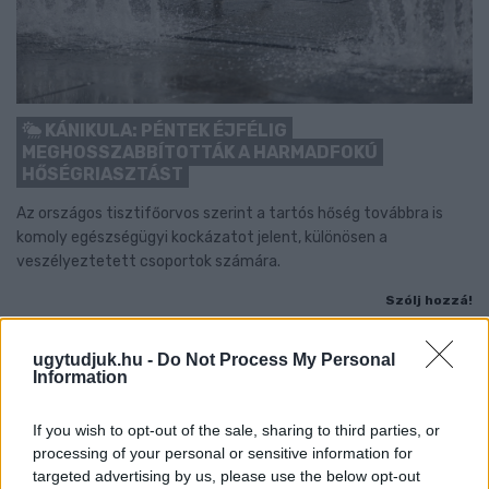
KÁNIKULA: PÉNTEK ÉJFÉLIG
MEGHOSSZABBÍTOTTÁK A HARMADFOKÚ
HŐSÉGRIASZTÁST
Az országos tisztifőorvos szerint a tartós hőség továbbra is
komoly egészségügyi kockázatot jelent, különösen a
veszélyeztetett csoportok számára.
Szólj hozzá!
ugytudjuk.hu -
Do Not Process My Personal
Information
If you wish to opt-out of the sale, sharing to third parties, or
processing of your personal or sensitive information for
targeted advertising by us, please use the below opt-out