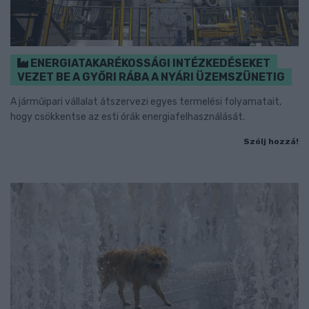
ENERGIATAKARÉKOSSÁGI INTÉZKEDÉSEKET
VEZET BE A GYŐRI RÁBA A NYÁRI ÜZEMSZÜNETIG
A járműipari vállalat átszervezi egyes termelési folyamatait,
hogy csökkentse az esti órák energiafelhasználását.
Szólj hozzá!