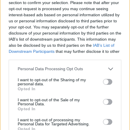
section to confirm your selection. Please note that after your
opt-out request is processed you may continue seeing
interest-based ads based on personal information utilized by
us or personal information disclosed to third parties prior to
your opt-out. You may separately opt-out of the further
disclosure of your personal information by third parties on the
IAB’s list of downstream participants. This information may
also be disclosed by us to third parties on the
IAB’s List of
Downstream Participants
that may further disclose it to other
76 MILLIÓ FORINTOS BERUHÁZÁS KERETÉBEN
third parties.
ÚJULT MEG A HOMOKSORI ÚT GYŐRSZENTIVÁNON
Please note that this website/app uses one or more Google
Personal Data Processing Opt Outs
Lezárult a felújítás, megtörtént a műszaki átadás - ugyanakkor
services and may gather and store information including but
a padka murvázásának hiányosságaira is felhívták a figyelmet.
not limited to your visit or usage behaviour. You may click to
I want to opt-out of the Sharing of my
personal data.
grant or deny consent to Google and its third-party tags to
Szólj hozzá!
Opted In
use your data for below specified purposes in below Google
consent section.
I want to opt-out of the Sale of my
Personal Data.
Opted In
I want to opt-out of processing my
Personal Data for Targeted Advertising.
Opted In