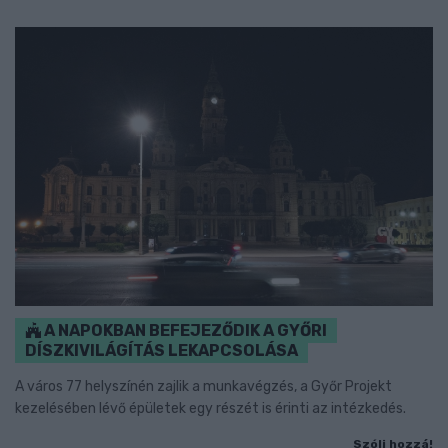
A NAPOKBAN BEFEJEZŐDIK A GYŐRI
DÍSZKIVILÁGÍTÁS LEKAPCSOLÁSA
A város 77 helyszínén zajlik a munkavégzés, a Győr Projekt
kezelésében lévő épületek egy részét is érinti az intézkedés.
Szólj hozzá!