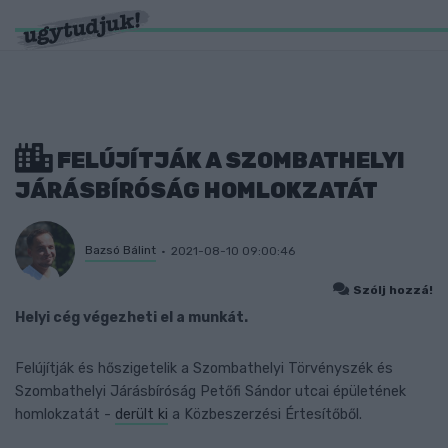
FELÚJÍTJÁK A SZOMBATHELYI
JÁRÁSBÍRÓSÁG HOMLOKZATÁT
Bazsó Bálint
2021-08-10 09:00:46
Szólj hozzá!
Helyi cég végezheti el a munkát.
Felújítják és hőszigetelik a Szombathelyi Törvényszék és
Szombathelyi Járásbíróság Petőfi Sándor utcai épületének
homlokzatát -
derült ki
a Közbeszerzési Értesítőből.