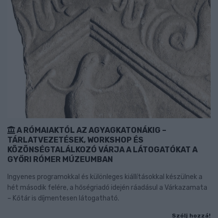
A RÓMAIAKTÓL AZ AGYAGKATONÁKIG –
TÁRLATVEZETÉSEK, WORKSHOP ÉS
KÖZÖNSÉGTALÁLKOZÓ VÁRJA A LÁTOGATÓKAT A
GYŐRI RÓMER MÚZEUMBAN
Ingyenes programokkal és különleges kiállításokkal készülnek a
hét második felére, a hőségriadó idején ráadásul a Várkazamata
– Kőtár is díjmentesen látogatható.
Szólj hozzá!