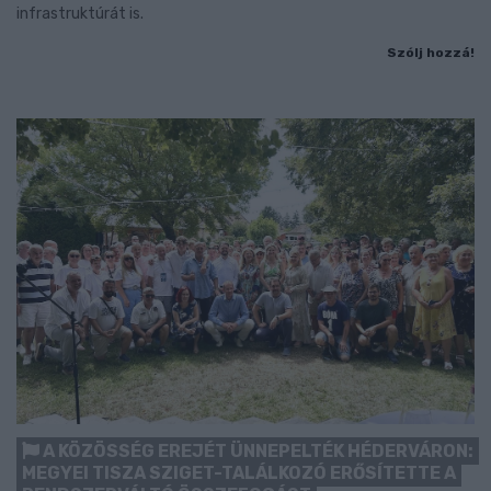
infrastruktúrát is.
Szólj hozzá!
A KÖZÖSSÉG EREJÉT ÜNNEPELTÉK HÉDERVÁRON:
MEGYEI TISZA SZIGET-TALÁLKOZÓ ERŐSÍTETTE A