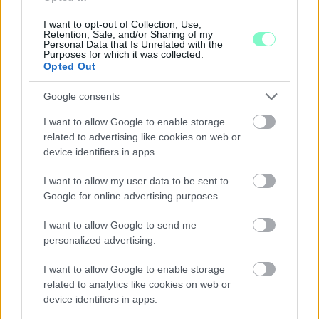
I want to opt-out of Collection, Use,
Retention, Sale, and/or Sharing of my
Personal Data that Is Unrelated with the
Purposes for which it was collected.
Opted Out
Google consents
I want to allow Google to enable storage
related to advertising like cookies on web or
device identifiers in apps.
GYŐR INTÉZMÉNYEI ÖSSZEHANGOLT
ENERGIATAKARÉKOSSÁGI INTÉZKEDÉSEKET
I want to allow my user data to be sent to
VEZETTEK BE A RENDKÍVÜLI HŐSÉG MIATT
Google for online advertising purposes.
Sportlétesítmények, egyetem, múzeumok, bíróságok,
I want to allow Google to send me
könyvtárak és közszolgáltatók is csatlakoztak a város
personalized advertising.
energiafelhasználását csökkentő programhoz.
Szólj hozzá!
I want to allow Google to enable storage
related to analytics like cookies on web or
device identifiers in apps.