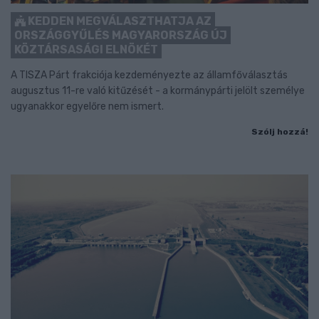
KEDDEN MEGVÁLASZTHATJA AZ
ORSZÁGGYŰLÉS MAGYARORSZÁG ÚJ
KÖZTÁRSASÁGI ELNÖKÉT
A TISZA Párt frakciója kezdeményezte az államfőválasztás
augusztus 11-re való kitűzését - a kormánypárti jelölt személye
ugyanakkor egyelőre nem ismert.
Szólj hozzá!