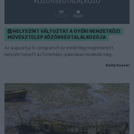
HELYSZÍNT VÁLTOZTAT A GYŐRI NEMZETKÖZI
MŰVÉSZTELEP KÖZÖNSÉGTALÁLKOZÓJA
Az augusztus 5-i programot az eredetileg meghirdetett
helyszín helyett az Esterházy-palotában rendezik meg.
Szólj hozzá!