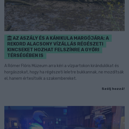
AZ ASZÁLY ÉS A KÁNIKULA MARGÓJÁRA: A
REKORD ALACSONY VÍZÁLLÁS RÉGÉSZETI
KINCSEKET HOZHAT FELSZÍNRE A GYŐRI
TÉRSÉGÉBEN IS
A Rómer Flóris Múzeum arra kéri a vízpartokon kirándulókat és
horgászokat, hogy ha régészeti leletre bukkannak, ne mozdítsák
el, hanem értesítsék a szakembereket.
Szólj hozzá!