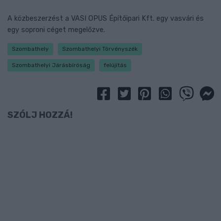
A közbeszerzést a VASI OPUS Építőipari Kft. egy vasvári és
egy soproni céget megelőzve.
Szombathely
Szombathelyi Törvényszék
Szombathelyi Járásbíróság
felújítás
SZÓLJ HOZZÁ!