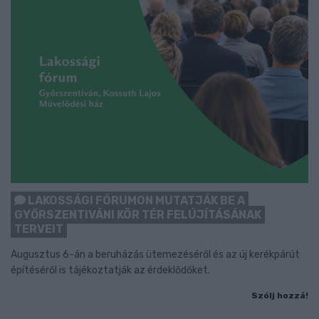
LAKOSSÁGI FÓRUMON MUTATJÁK BE A
GYŐRSZENTIVÁNI KÖR TÉR FELÚJÍTÁSÁNAK
TERVEIT
Augusztus 6-án a beruházás ütemezéséről és az új kerékpárút
építéséről is tájékoztatják az érdeklődőket.
Szólj hozzá!