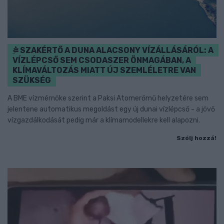
SZAKÉRTŐ A DUNA ALACSONY VÍZÁLLÁSÁRÓL: A
VÍZLÉPCSŐ SEM CSODASZER ÖNMAGÁBAN, A
KLÍMAVÁLTOZÁS MIATT ÚJ SZEMLÉLETRE VAN
SZÜKSÉG
A BME vízmérnöke szerint a Paksi Atomerőmű helyzetére sem
jelentene automatikus megoldást egy új dunai vízlépcső - a jövő
vízgazdálkodását pedig már a klímamodellekre kell alapozni.
Szólj hozzá!