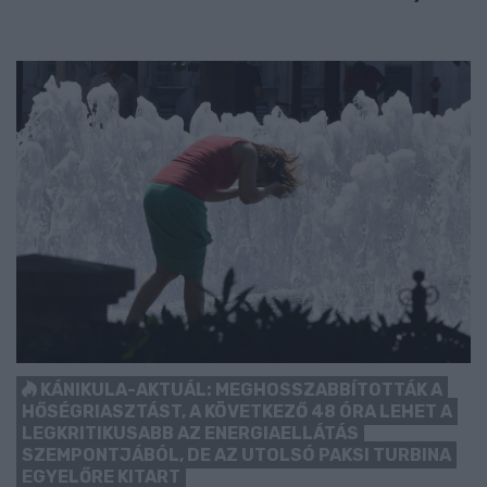
KÁNIKULA-AKTUÁL: MEGHOSSZABBÍTOTTÁK A
HŐSÉGRIASZTÁST, A KÖVETKEZŐ 48 ÓRA LEHET A
LEGKRITIKUSABB AZ ENERGIAELLÁTÁS
SZEMPONTJÁBÓL, DE AZ UTOLSÓ PAKSI TURBINA
EGYELŐRE KITART