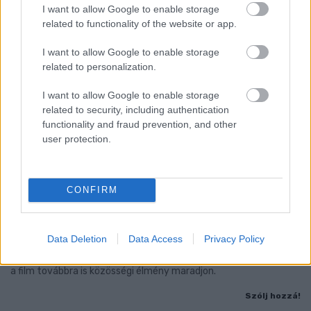
I want to allow Google to enable storage
related to functionality of the website or app.
I want to allow Google to enable storage
related to personalization.
I want to allow Google to enable storage
related to security, including authentication
functionality and fraud prevention, and other
user protection.
CONFIRM
A MOZI NEM HALT MEG, DE LASSAN NEM LESZ
MIVEL VETÍTENI
Data Deletion
Data Access
Privacy Policy
Nem a mozi tűnt el az életünkből, hanem az a technikai és
intézményi háttér került veszélybe, amely lehetővé teszi, hogy
a film továbbra is közösségi élmény maradjon.
Szólj hozzá!