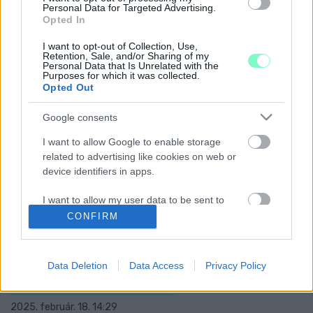
Personal Data for Targeted Advertising.
VASI FÉRFI
Opted In
2025. december. 02. 09:45
I want to opt-out of Collection, Use,
Az állatorvosi beavatkozás sem segített az állaton. Elpusztult.
Retention, Sale, and/or Sharing of my
MAJDNEM MEGÖLTE KÉTHETES KISLÁNYÁT
Personal Data that Is Unrelated with the
Purposes for which it was collected.
EGY SZOMBATHELYI NŐ, ÖT ÉV BÖRTÖNRE
Opted Out
ÍTÉLTE A TÖRVÉNYSZÉK
2025. október. 20. 10:28
Google consents
Előfordult, hogy a síró csecsemő száját befogta, a hason fekvő
I want to allow Google to enable storage
gyermek fejét belenyomta a kiságy matracába, amitől a kislány
koponyacsonttörést szenvedett.
related to advertising like cookies on web or
device identifiers in apps.
BEKÁBÍTÓZVA LOPOTT AUTÓT EGY KÖRMENDI
SOFŐR
I want to allow my user data to be sent to
2025. szeptember. 30. 08:51
Google for online advertising purposes.
CONFIRM
Összetörte a lopott autót, majd elfutott a helyszínről. A
rendőrök otthon kapták el.
I want to allow Google to send me
ÚJRA BÍRÓSÁG ELÉ ÁLLTAK A VÁDLOTTAK A
personalized advertising.
Data Deletion
Data Access
Privacy Policy
LUKÁCSHÁZI HOLDFÉNY-LIGETBEN TÖRTÉNT
HALÁLOS BALESET MIATT
I want to allow Google to enable storage
related to analytics like cookies on web or
2025. február. 18. 14:29