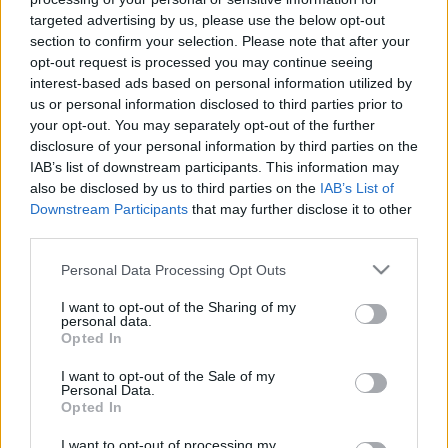
2026. július. 13. 13:09
targeted advertising by us, please use the below opt-out
Elsőfokon a Szombathelyi Törvényszék a vádlottat
section to confirm your selection. Please note that after your
életveszélyt okozó testi sértés bűntette miatt 2 év
opt-out request is processed you may continue seeing
börtönbüntetésre és 2 év közügyektől eltiltásra ítélte.
interest-based ads based on personal information utilized by
SÁRVÁRON, ÉS JÁNOSHÁZÁN ÁRULTA A
us or personal information disclosed to third parties prior to
SPEEDET, AZ EXTASYT, A MARIHUÁNÁT, ÉS A
your opt-out. You may separately opt-out of the further
KRISTÁLYT EGY FÉRFI
disclosure of your personal information by third parties on the
2026. Április. 07. 13:20
IAB’s list of downstream participants. This information may
De potencianövelő zselét és tablettákat is lehetett nála venni.
also be disclosed by us to third parties on the
IAB’s List of
EGY SZOMBATHELYI SZÜLETÉSNAPON TÖRT KI
Downstream Participants
that may further disclose it to other
VEREKEDÉS
third parties.
2026. február. 04. 09:23
Please note that this website/app uses one or more Google
Personal Data Processing Opt Outs
Félreérthető szituba keveredett egy nő és egy férfi.
services and may gather and store information including but
5 ÉV BÖRTÖNT KAPOTT A KÉT HETES
not limited to your visit or usage behaviour. You may click to
I want to opt-out of the Sharing of my
personal data.
GYERMEKÉT SÚLYOSAN BÁNTALMAZÓ
grant or deny consent to Google and its third-party tags to
Opted In
SZOMBATHELYI ANYA
use your data for below specified purposes in below Google
consent section.
I want to opt-out of the Sale of my
2025. december. 03. 15:02
Personal Data.
A Győri Ítélőtábla helyben hagyta a Szombathelyi Törvényszék
Opted In
korábbi ítéletét.
VÉDETT MADARAT EJTETT CSAPDÁBA EGY
I want to opt-out of processing my