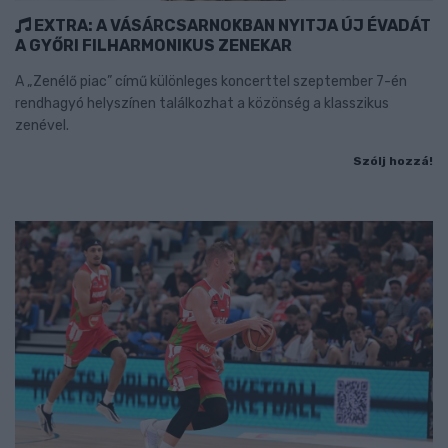
EXTRA: A VÁSÁRCSARNOKBAN NYITJA ÚJ ÉVADÁT
A GYŐRI FILHARMONIKUS ZENEKAR
A „Zenélő piac” című különleges koncerttel szeptember 7-én
rendhagyó helyszínen találkozhat a közönség a klasszikus
zenével.
Szólj hozzá!