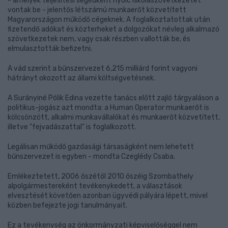
- amelyek teljesítési segédként nyolc iskolaszövetkezetet
vontak be - jelentős létszámú munkaerőt közvetített
Magyarországon működő cégeknek. A foglalkoztatottak után
fizetendő adókat és közterheket a dolgozókat névleg alkalmazó
szövetkezetek nem, vagy csak részben vallották be, és
elmulasztották befizetni.
A vád szerint a bűnszervezet 6,215 milliárd forint vagyoni
hátrányt okozott az állami költségvetésnek.
A Surányiné Pólik Edina vezette tanács előtt zajló tárgyaláson a
politikus-jogász azt mondta: a Human Operator munkaerőt is
kölcsönzött, alkalmi munkavállalókat és munkaerőt közvetített,
illetve "fejvadászattal" is foglalkozott.
Legálisan működő gazdasági társaságként nem lehetett
bűnszervezet is egyben - mondta Czeglédy Csaba.
Emlékeztetett, 2006 őszétől 2010 őszéig Szombathely
alpolgármestereként tevékenykedett, a választások
elvesztését követően azonban ügyvédi pályára lépett, mivel
közben befejezte jogi tanulmányait.
Ez a tevékenység az önkormányzati képviselőséggel nem