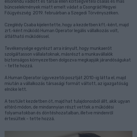
elsőrendű vádlott és társai ellen költségvetési csalás és más
bűncselekmények miatt emelt vádat a Csongrád Megyei
Főügyészség 2019. februárban a Szegedi Törvényszéken.
Czeglédy Csaba kijelentette, hogy a kezdetben kft.-ként, majd
zrt.-ként működő Human Operator legális vállalkozás volt,
átlátható működéssel.
Tevékenysége egyrészt arra irányult, hogy munkaerőt
szolgáltasson vállalatoknak, másrészt a munkavállalók
biztonságos környezetben dolgozva megkapják járandóságukat
- tette hozzá.
A Human Operator ügyvezetői posztját 2010-ig látta el, majd
miután a vállalkozás társasági formát váltott, az igazgatóság
elnöke lett.
A testület kezdetben öt, majd hat tulajdonosból állt, akik ugyan
eltérő módon, de mindannyian részt vettek a működési
folyamatokban és döntéshozatalban, illetve mindenről
értesültek - tette hozzá.