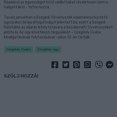
Ráadásul az egyezséget kötő vádlottakat részletesen nem is
hallgatták ki - tette hozzá.
Tavaly januárban a Szegedi Törvényszék valamennyi büntető
ügyszakos bírája elfogultságot jelentett be, ezért a Szegedi
Ítélőtábla az eljárás lefolytatására a Kecskeméti Törvényszéket
jelölte ki. Az ügy következő tárgyalását - Czeglédy Csaba
kihallgatásának folytatásával - július 13-án tartják.
Czeglédy Csaba
Czeglédy-ügy
SZÓLJ HOZZÁ!