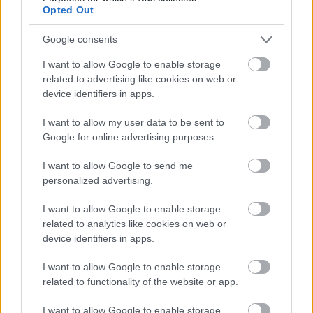
Opted Out
Google consents
I want to allow Google to enable storage
related to advertising like cookies on web or
device identifiers in apps.
I want to allow my user data to be sent to
Google for online advertising purposes.
ÖRÖMHÍR: TÍZ ÉVE NEM VOLT ILYEN ALACSONY AZ
INFLÁCIÓ MAGYARORSZÁGON
I want to allow Google to send me
personalized advertising.
Júliusban mindössze 1,2 százalékkal emelkedtek éves
összevetésben a fogyasztói árak, miközben az élelmiszerek ára
I want to allow Google to enable storage
már csökkent.
related to analytics like cookies on web or
device identifiers in apps.
Szólj hozzá!
I want to allow Google to enable storage
related to functionality of the website or app.
I want to allow Google to enable storage