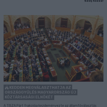
Szólj hozzá!
KEDDEN MEGVÁLASZTHATJA AZ
ORSZÁGGYŰLÉS MAGYARORSZÁG ÚJ
KÖZTÁRSASÁGI ELNÖKÉT
A TISZA Párt frakciója kezdeményezte az államfőválasztás