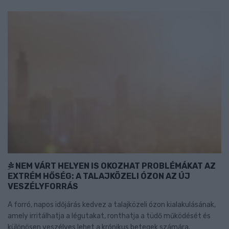
NEM VÁRT HELYEN IS OKOZHAT PROBLÉMÁKAT AZ
EXTRÉM HŐSÉG: A TALAJKÖZELI ÓZON AZ ÚJ
VESZÉLYFORRÁS
A forró, napos időjárás kedvez a talajközeli ózon kialakulásának,
amely irritálhatja a légutakat, ronthatja a tüdő működését és
különösen veszélyes lehet a krónikus betegek számára.