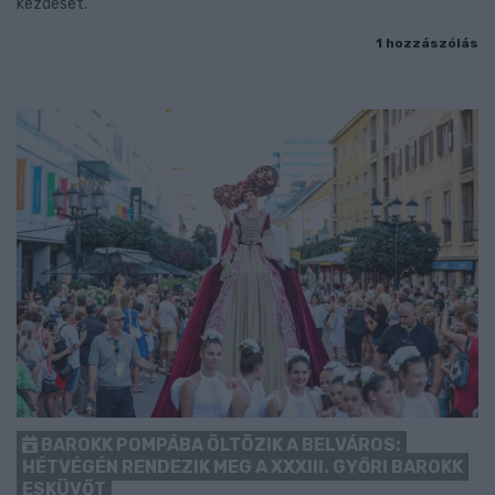
kezdését.
1 hozzászólás
BAROKK POMPÁBA ÖLTÖZIK A BELVÁROS:
HÉTVÉGÉN RENDEZIK MEG A XXXIII. GYŐRI BAROKK
ESKÜVŐT