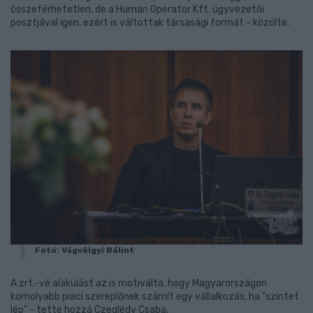
összeférhetetlen, de a Human Operator Kft. ügyvezetői
posztjával igen, ezért is váltottak társasági formát - közölte.
Fotó: Vágvölgyi Bálint
A zrt.-vé alakulást az is motiválta, hogy Magyarországon
komolyabb piaci szereplőnek számít egy vállalkozás, ha "szintet
lép" - tette hozzá Czeglédy Csaba.