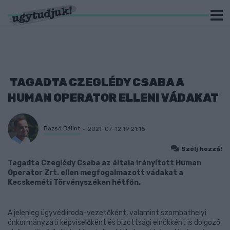
TAGADTA CZEGLÉDY CSABA A
HUMAN OPERATOR ELLENI VÁDAKAT
Bazsó Bálint
2021-07-12 19:21:15
Szólj hozzá!
Tagadta Czeglédy Csaba az általa irányított Human
Operator Zrt. ellen megfogalmazott vádakat a
Kecskeméti Törvényszéken hétfőn.
A jelenleg ügyvédiiroda-vezetőként, valamint szombathelyi
önkormányzati képviselőként és bizottsági elnökként is dolgozó