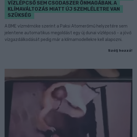
VÍZLÉPCSŐ SEM CSODASZER ÖNMAGÁBAN, A
KLÍMAVÁLTOZÁS MIATT ÚJ SZEMLÉLETRE VAN
SZÜKSÉG
A BME vízmérnöke szerint a Paksi Atomerőmű helyzetére sem
jelentene automatikus megoldást egy új dunai vízlépcső - a jövő
vízgazdálkodását pedig már a klímamodellekre kell alapozni.
Szólj hozzá!