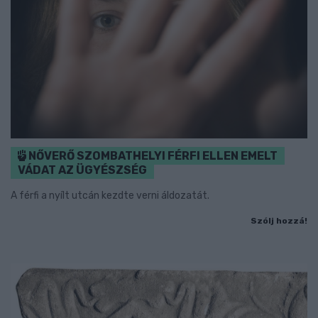
NŐVERŐ SZOMBATHELYI FÉRFI ELLEN EMELT
VÁDAT AZ ÜGYÉSZSÉG
A férfi a nyílt utcán kezdte verni áldozatát.
Szólj hozzá!