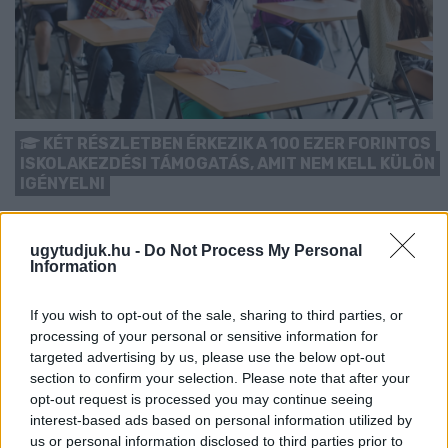
KÉT RÉSZLETBEN ÉRKEZIK A 100 EZER FORINTOS
ISKOLAKEZDÉSI TÁMOGATÁS, AMIT NEM KELL KÜLÖN
IGÉNYELNI
Az első 50 ezer forintot még a tanévkezdés előtt folyósítja a
Magyar Államkincstár, a második részlet novemberben, utalvány
ugytudjuk.hu -
Do Not Process My Personal
formájában érkezik.
Information
1 hozzászólás
If you wish to opt-out of the sale, sharing to third parties, or
processing of your personal or sensitive information for
targeted advertising by us, please use the below opt-out
section to confirm your selection. Please note that after your
opt-out request is processed you may continue seeing
interest-based ads based on personal information utilized by
us or personal information disclosed to third parties prior to