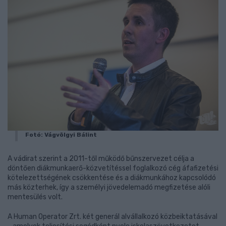
Fotó: Vágvölgyi Bálint
A vádirat szerint a 2011-től működő bűnszervezet célja a
döntően diákmunkaerő-közvetítéssel foglalkozó cég áfafizetési
kötelezettségének csökkentése és a diákmunkához kapcsolódó
más közterhek, így a személyi jövedelemadó megfizetése alóli
mentesülés volt.
A Human Operator Zrt. két generál alvállalkozó közbeiktatásával