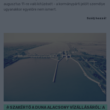
augusztus 11-re való kitűzését - a kormánypárti jelölt személye
ugyanakkor egyelőre nem ismert.
Szólj hozzá!
SZAKÉRTŐ A DUNA ALACSONY VÍZÁLLÁSÁRÓL: A