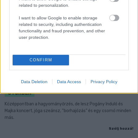
related to personalization.
I want to allow Google to enable storage
related to security, including authentication
functionality and fraud prevention, and other
user protection.
CONFIRM
A BAROKK ÖSSZES ÁRNYALATA ÉS MÉG EGY SOR
Data Deletion
Data Access
Privacy Policy
KIVÁLÓ PROGRAM VÁR MINDENKIT EZEN A HÉTVÉGÉN
GYŐRBEN
Középpontban a hagyományőrzés, de lesz Pogány Induló és
Majka koncert, jóga szeánsz, “borhajózás” és egy csomó minden
más.
Szólj hozzá!