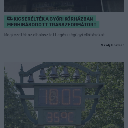
KICSERÉLTÉK A GYŐRI KÓRHÁZBAN
MEGHIBÁSODOTT TRANSZFORMÁTORT
Megkezdték az elhalasztott egészségügyi ellátásokat.
Szólj hozzá!