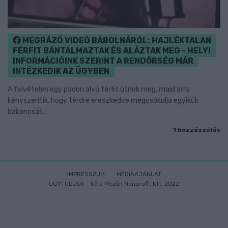
MEGRÁZÓ VIDEÓ BÁBOLNÁRÓL: HAJLÉKTALAN
FÉRFIT BÁNTALMAZTAK ÉS ALÁZTAK MEG - HELYI
INFORMÁCIÓINK SZERINT A RENDŐRSÉG MÁR
INTÉZKEDIK AZ ÜGYBEN
A felvételen egy padon alvó férfit ütnek meg, majd arra
kényszerítik, hogy térdre ereszkedve megcsókolja egyikük
bakancsát.
1 hozzászólás
IMPRESSZUM
MÉDIAAJÁNLAT
UGYTUDJUK - Kő a Mezőn Nonprofit Kft. 2022