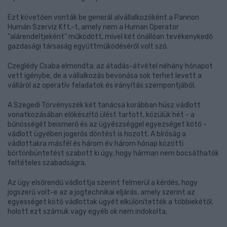
Ezt követően vonták be generál alvállalkozóként a Pannon
Humán Szerviz Kft.-t, amely nem a Human Operator
"alárendeltjeként" működött, mivel két önállóan tevékenykedő
gazdasági társaság együttműködéséről volt szó.
Czeglédy Csaba elmondta: az átadás-átvétel néhány hónapot
vett igénybe, de a vállalkozás bevonása sok terhet levett a
válláról az operatív feladatok és irányítás szempontjából.
A Szegedi Törvényszék két tanácsa korábban húsz vádlott
vonatkozásában előkészítő ülést tartott, közülük hét - a
bűnösségét beismerő és az ügyészséggel egyezséget kötő -
vádlott ügyében jogerős döntést is hozott. A bíróság a
vádlottakra másfél és három év három hónap közötti
börtönbüntetést szabott ki úgy, hogy hárman nem bocsáthatók
feltételes szabadságra.
Az ügy elsőrendű vádlottja szerint felmerül a kérdés, hogy
jogszerű volt-e az a jogtechnikai eljárás, amely szerint az
egyességet kötő vádlottak ügyét elkülönítették a többiekétől,
holott ezt számuk vagy egyéb ok nem indokolta.