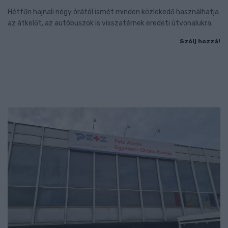
Hétfőn hajnali négy órától ismét minden közlekedő használhatja
az átkelőt, az autóbuszok is visszatérnek eredeti útvonalukra.
Szólj hozzá!