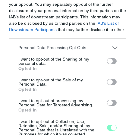
your opt-out. You may separately opt-out of the further
disclosure of your personal information by third parties on the
IAB’s list of downstream participants. This information may
also be disclosed by us to third parties on the
IAB’s List of
Downstream Participants
that may further disclose it to other
third parties.
Please note that this website/app uses one or more Google
Personal Data Processing Opt Outs
services and may gather and store information including but
not limited to your visit or usage behaviour. You may click to
I want to opt-out of the Sharing of my
personal data.
PIKNIK ITALOK: ÍZEK ÉS ÉLMÉNYEK A SZABADBAN
grant or deny consent to Google and its third-party tags to
Opted In
use your data for below specified purposes in below Google
Ahogy tavaszodik és a nap egyre tovább marad velünk, sokaknak
consent section.
I want to opt-out of the Sale of my
támad kedve kirándulni a természetbe.
Personal Data.
Opted In
Szólj hozzá!
I want to opt-out of processing my
Personal Data for Targeted Advertising.
Opted In
I want to opt-out of Collection, Use,
Retention, Sale, and/or Sharing of my
Personal Data that Is Unrelated with the
Purposes for which it was collected.