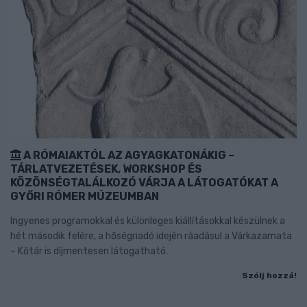
A RÓMAIAKTÓL AZ AGYAGKATONÁKIG –
TÁRLATVEZETÉSEK, WORKSHOP ÉS
KÖZÖNSÉGTALÁLKOZÓ VÁRJA A LÁTOGATÓKAT A
GYŐRI RÓMER MÚZEUMBAN
Ingyenes programokkal és különleges kiállításokkal készülnek a
hét második felére, a hőségriadó idején ráadásul a Várkazamata
– Kőtár is díjmentesen látogatható.
Szólj hozzá!