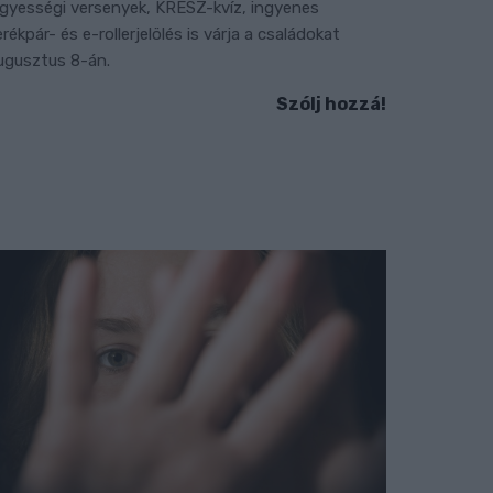
gyességi versenyek, KRESZ-kvíz, ingyenes
erékpár- és e-rollerjelölés is várja a családokat
ugusztus 8-án.
Szólj hozzá!