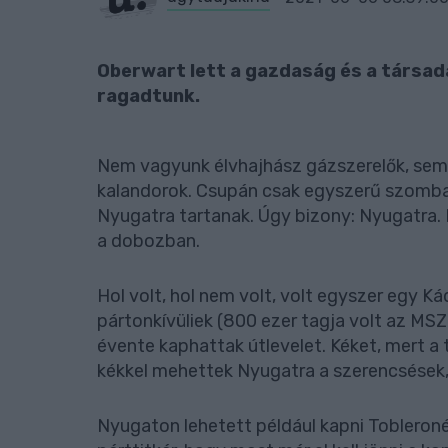
Oberwart lett a gazdaság és a társada
ragadtunk.
Nem vagyunk élvhajhász gázszerelők, sem p
kalandorok. Csupán csak egyszerű szombat
Nyugatra tartanak. Úgy bizony: Nyugatra. 
a dobozban.
Hol volt, hol nem volt, volt egyszer egy Ká
pártonkívüliek (800 ezer tagja volt az MS
évente kaphattak útlevelet. Kéket, mert a t
kékkel mehettek Nyugatra a szerencsések, 
Nyugaton lehetett például kapni Tobleron