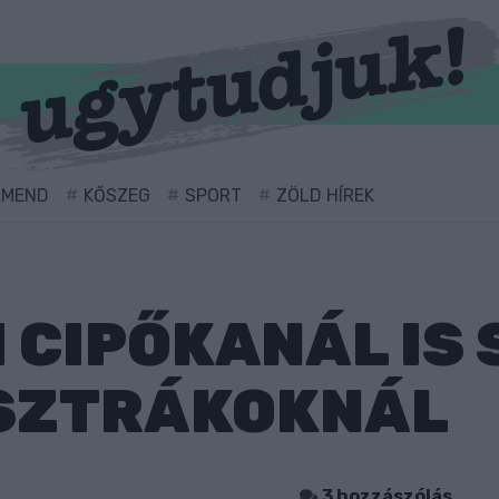
RMEND
KŐSZEG
SPORT
ZÖLD HÍREK
I CIPŐKANÁL IS
OSZTRÁKOKNÁL
0
3 hozzászólás