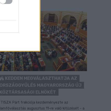
KEDDEN MEGVÁLASZTHATJA AZ
ORSZÁGGYŰLÉS MAGYARORSZÁG ÚJ
KÖZTÁRSASÁGI ELNÖKÉT
 TISZA Párt frakciója kezdeményezte az
llamfőválasztás augusztus 11-re való kitűzését - a