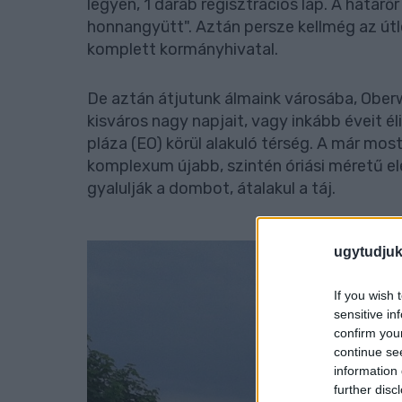
legyen, 1 darab regisztrációs lap. A határőr
honnangyütt". Aztán persze kellmég az útle
komplett kormányhivatal.
De aztán átjutunk álmaink városába, Oberw
kisváros nagy napjait, vagy inkább éveit él
pláza (EO) körül alakuló térség. A már mos
komplexum újabb, szintén óriási méretű el
gyalulják a dombot, átalakul a táj.
ugytudjuk
If you wish 
sensitive in
confirm you
continue se
information 
further disc