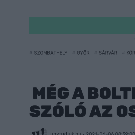
SZOMBATHELY
GYŐR
SÁRVÁR
KÖ
MÉG A BOLT
SZÓLÓ AZ 
ugytudjuk.hu
2021-06-06 08:39:0