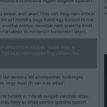
kommunista szombatra, ingyen dolgozni a pártért.
Ü
k
a
 ember, amit akart. Ütős volt, hogy nem vitte el
rót. Aki azt mondta, hogy Kádár egy bűnöző és már
k is voltak erényei, mondjuk, nem szerette Kínát.
elvtársakhoz és mindenütt bunkereket látott.
 játszotta el a hülyét. Tudta, hogy a
 fújt és ez nem nagyon fog változni. Na,
 töri derékba, elő a belépéshez szükséges
tom, hogy most itt van-e az oltási".
rák határőr is: 1 darab nyugati vakcinás oltási
zolás, hogy az oltási pontos igazolás igazolt