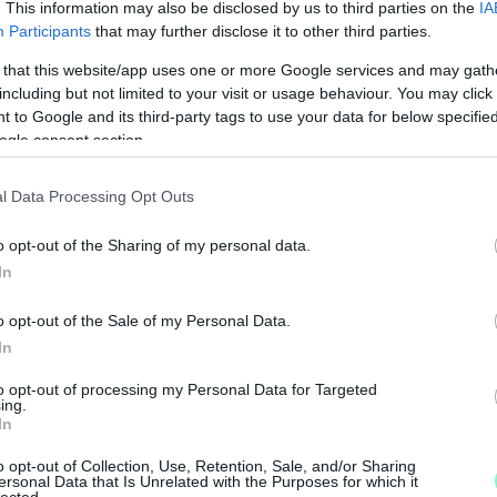
. This information may also be disclosed by us to third parties on the
IA
Participants
that may further disclose it to other third parties.
 that this website/app uses one or more Google services and may gath
including but not limited to your visit or usage behaviour. You may click 
 to Google and its third-party tags to use your data for below specifi
ogle consent section.
–
K
l Data Processing Opt Outs
L
o opt-out of the Sharing of my personal data.
In
I
k
o opt-out of the Sale of my Personal Data.
r
In
l
a, a Keleti Kapu. Amit a Graz-Bécs közötti
to opt-out of processing my Personal Data for Targeted
ing.
ó időre lemondva Szombathelyről (piacként azonban
In
t vonva el a magyarországi kereskedelemtől). Ez
o opt-out of Collection, Use, Retention, Sale, and/or Sharing
ós program.
ersonal Data that Is Unrelated with the Purposes for which it
lected.