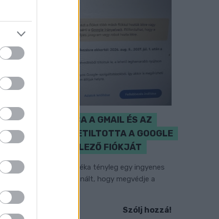
CZUNYINÉ HARCA A GMAIL ÉS AZ
ÖNKÉNY ELLEN - LETILTOTTA A GOOGLE
A VÉDVONAL LEVELEZŐ FIÓKJÁT
em vicc! A Fidesz maradéka tényleg egy ingyenes
-mail szolgáltatást használt, hogy megvédje a
idesz maradékát.
Szólj hozzá!