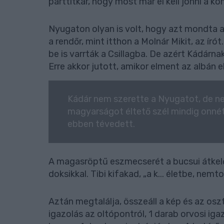
párttitkár, hogy most már el kell jönni a 
Nyugaton olyan is volt, hogy azt mondta az
a rendőr, mint itthon a Molnár Mikit, az í
be is varrták a Csillagba. De azért Kádárna
Erre akkor jutott, amikor elment az albán 
Kádár nem szerette a Nyugatot, de nem
magyarságot éltető szél mindig onnét
ebben tévedett.
A magasröptű eszmecserét a bucsui átkelő
doksikkal. Tibi kifakad, „a k... életbe, nem
Aztán megtalálja, összeáll a kép és az oszt
igazolás az oltópontról, 1 darab orvosi iga