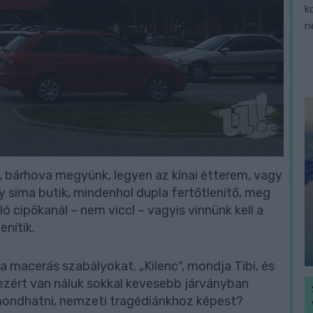
k
n
k, bárhova megyünk, legyen az kínai étterem, vagy
 sima butik, mindenhol dupla fertőtlenítő, meg
ó cipőkanál – nem vicc! – vagyis vinnünk kell a
enítik.
 a macerás szabályokat. „Kilenc", mondja Tibi, és
 ezért van náluk sokkal kevesebb járványban
mondhatni, nemzeti tragédiánkhoz képest?