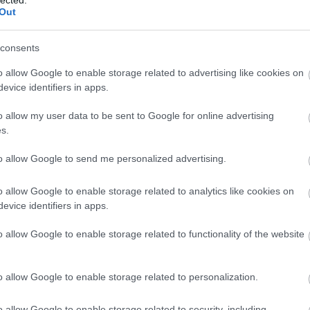
Out
atárpontokon - a leglátogatottabb térségekben
kedelmi-ipari-szolgáltatói komplexumot hoznak
consents
o allow Google to enable storage related to advertising like cookies on
evice identifiers in apps.
égfejlesztések nem osztrák célzatú terveit.
o allow my user data to be sent to Google for online advertising
s.
sztette el azt a lehetőségét, hogy a Graz-
to allow Google to send me personalized advertising.
zó gazdasági szereplője legyen. Kissé ironikus,
zik erre a szerepkörre.
o allow Google to enable storage related to analytics like cookies on
evice identifiers in apps.
ban péntek ellenére alig van látogató. Mindenkin
o allow Google to enable storage related to functionality of the website
N
ező. Mi kuruckodunk egyet, orvosi maszkban
e
biztonsági őr, hanem „a srác a harmadikról". Vagyis
F
o allow Google to enable storage related to personalization.
agyar lányokkal dolgozó, elegáns pizzéria
iót kérnek, papíron is. Lényege, ha valami gond
o allow Google to enable storage related to security, including