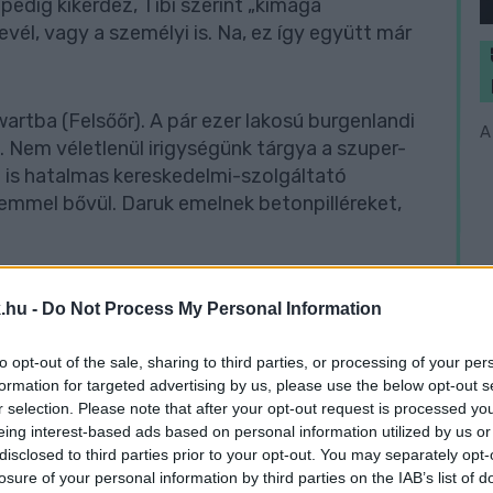
 pedig kikérdez, Tibi szerint „kimaga
vél, vagy a személyi is. Na, ez így együtt már
artba (Felsőőr). A pár ezer lakosú burgenlandi
A
i. Nem véletlenül irigységünk tárgya a szuper-
t is hatalmas kereskedelmi-szolgáltató
emmel bővül. Daruk emelnek betonpilléreket,
.hu -
Do Not Process My Personal Information
to opt-out of the sale, sharing to third parties, or processing of your per
formation for targeted advertising by us, please use the below opt-out s
r selection. Please note that after your opt-out request is processed y
eing interest-based ads based on personal information utilized by us or
disclosed to third parties prior to your opt-out. You may separately opt-
losure of your personal information by third parties on the IAB’s list of