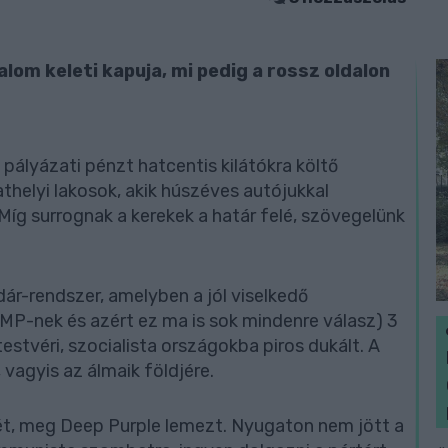
lom keleti kapuja, mi pedig a rossz oldalon
ályázati pénzt hatcentis kilátókra költő
helyi lakosok, akik húszéves autójukkal
Míg surrognak a kerekek a határ felé, szövegelünk
dár-rendszer, amelyben a jól viselkedő
ZMP-nek és azért ez ma is sok mindenre válasz) 3
estvéri, szocialista országokba piros dukált. A
vagyis az álmaik földjére.
ét, meg Deep Purple lemezt. Nyugaton nem jött a