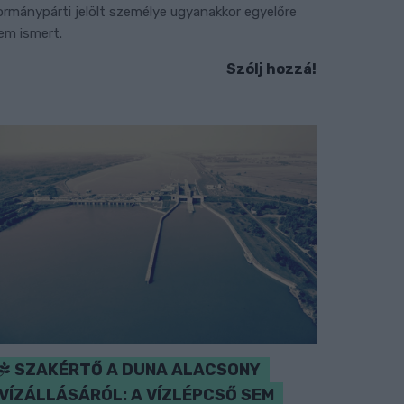
ormánypárti jelölt személye ugyanakkor egyelőre
em ismert.
Szólj hozzá!
SZAKÉRTŐ A DUNA ALACSONY
VÍZÁLLÁSÁRÓL: A VÍZLÉPCSŐ SEM