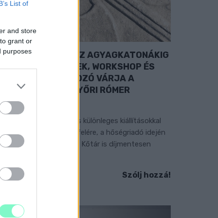
B’s List of
er and store
to grant or
ed purposes
A RÓMAIAKTÓL AZ AGYAGKATONÁKIG
 TÁRLATVEZETÉSEK, WORKSHOP ÉS
ÖZÖNSÉGTALÁLKOZÓ VÁRJA A
ÁTOGATÓKAT A GYŐRI RÓMER
MÚZEUMBAN
ngyenes programokkal és különleges kiállításokkal
észülnek a hét második felére, a hőségriadó idején
áadásul a Várkazamata – Kőtár is díjmentesen
átogatható.
Szólj hozzá!