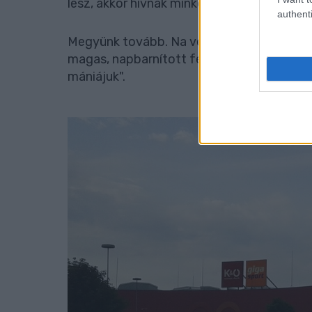
lesz, akkor hívnak minket.
authenti
Megyünk tovább. Na végre, magyarokba botl
magas, napbarnított férfi. Asszonyka kiszó
mániájuk".