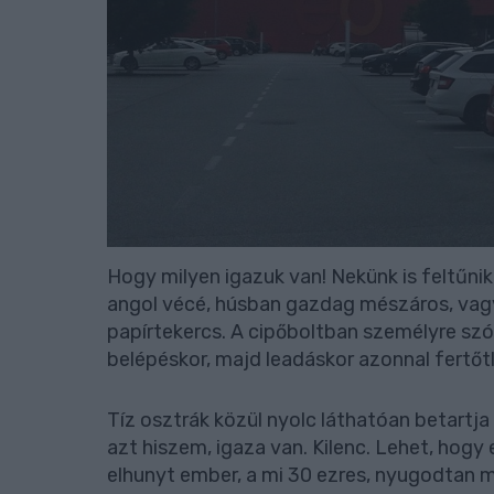
Hogy milyen igazuk van! Nekünk is feltűni
angol vécé, húsban gazdag mészáros, vagy
papírtekercs. A cipőboltban személyre szól
belépéskor, majd leadáskor azonnal fertőtl
Tíz osztrák közül nyolc láthatóan betartja
azt hiszem, igaza van. Kilenc. Lehet, hogy
elhunyt ember, a mi 30 ezres, nyugodtan 