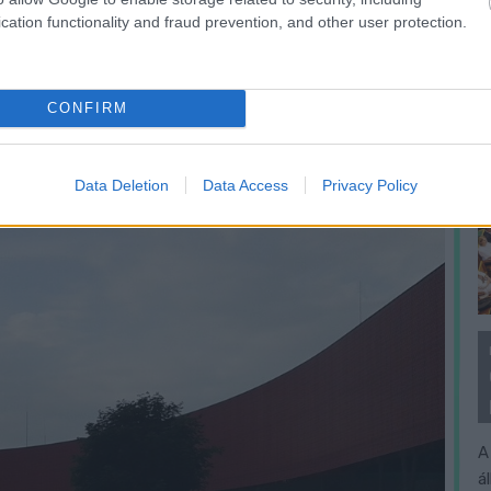
cation functionality and fraud prevention, and other user protection.
unk. Kis szőke hölgy, fiúcskával, mellette
l a párjának: „Te, ezek mindig kezet mosnak, ez a
CONFIRM
Data Deletion
Data Access
Privacy Policy
A
á