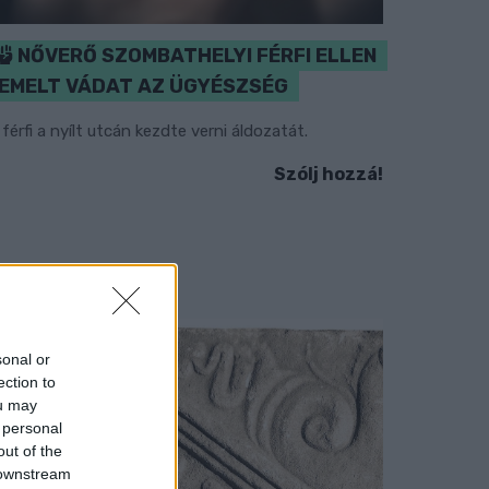
NŐVERŐ SZOMBATHELYI FÉRFI ELLEN
EMELT VÁDAT AZ ÜGYÉSZSÉG
 férfi a nyílt utcán kezdte verni áldozatát.
Szólj hozzá!
sonal or
ection to
ou may
 personal
out of the
 downstream