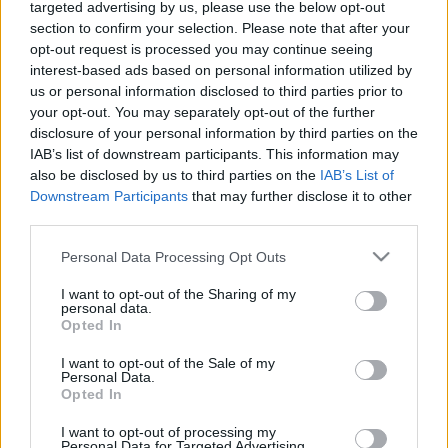
targeted advertising by us, please use the below opt-out
AZ OSZTRÁK SZABADSÁGPÁRT
section to confirm your selection. Please note that after your
FŐTITKÁRÁVAL FOTÓZKODOTT HENDE CSABA
opt-out request is processed you may continue seeing
2025. február. 22. 10:34
interest-based ads based on personal information utilized by
Ausztriai külképviseletei munkára cseréli a képviselőséget
us or personal information disclosed to third parties prior to
Hende?
your opt-out. You may separately opt-out of the further
OSZTRÁK BEFEKTETŐKKEL IS SZÍNESÍTENÉK
disclosure of your personal information by third parties on the
GYŐR GAZDASÁGÁT
IAB’s list of downstream participants. This information may
also be disclosed by us to third parties on the
IAB’s List of
2025. február. 06. 13:21
Downstream Participants
that may further disclose it to other
A Pintér Bence polgármester úgy látja, hogy az önkormányzati
third parties.
bérlakások ügyében sokat tudna tanulni a város a bécsi és más
osztrák példákból.
Please note that this website/app uses one or more Google
Personal Data Processing Opt Outs
AZ ÖBB AZT JAVASOLJA, HOGY NE UTAZZUNK
services and may gather and store information including but
VONATTAL AUSZTRIÁBA A VÁRHATÓ HEVES
not limited to your visit or usage behaviour. You may click to
I want to opt-out of the Sharing of my
ESŐZÉSEK MIATT
personal data.
grant or deny consent to Google and its third-party tags to
Opted In
use your data for below specified purposes in below Google
2024. szeptember. 13. 13:24
consent section.
Az osztrák vasúttársaság a nemzetközi utasok számára az
I want to opt-out of the Sale of my
Personal Data.
utazáshoz rugalmas jegyhasználatot biztosít.
Opted In
VISSZATEKERTÉK AZ IDŐ KEREKÉT: AZ
OSZTRÁK KANCELLÁR KÉPVISELTE
I want to opt-out of processing my
Personal Data for Targeted Advertising.