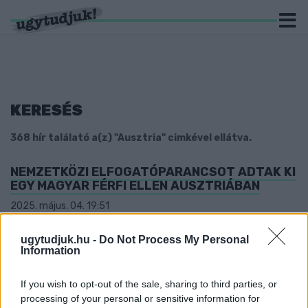
KERESÉS
368 hír találató a(z) "Ausztria" cimkével ellátva.
NEMZETKÖZI ELFOGATÓPARANCSOT ADTAK KI
EGY MAGYAR FÉRFI ELLEN AUSZTRIÁBAN
2025. május. 04. 19:51
A gyanú szerint megölte volt barátnőjét.
A SZÁJ-, ÉS KÖRÖMFÁJÁS JÁRVÁNY MIATT
ugytudjuk.hu -
Do Not Process My Personal
Information
AUSZTRIA LEZÁRJA A KISEBB A
HATÁRÁTKELŐIT
If you wish to opt-out of the sale, sharing to third parties, or
2025. Április. 03. 14:11
processing of your personal or sensitive information for
Mutatjuk a részleteket!