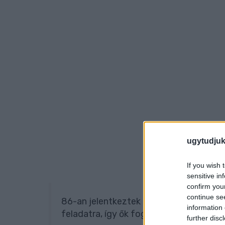
ugytudjuk
If you wish 
sensitive in
confirm you
continue se
86-an jelentkeztek az önkormányzat dol
information 
feladatra, így ők fogják ezeket az érte
further disc