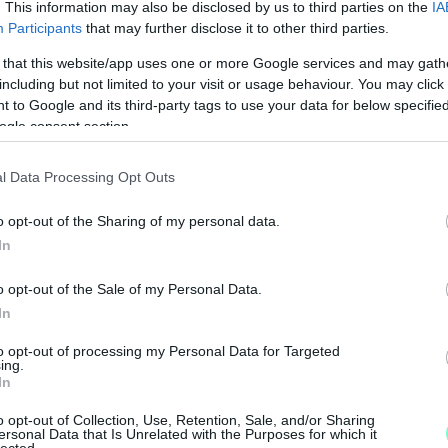
. This information may also be disclosed by us to third parties on the
IA
Participants
that may further disclose it to other third parties.
 that this website/app uses one or more Google services and may gath
including but not limited to your visit or usage behaviour. You may click 
 to Google and its third-party tags to use your data for below specifi
esik a kapcsolatot a Kormányhivatallal. Ma többek
ogle consent section.
eg az önkormányzatot.
l Data Processing Opt Outs
amtitkár felkérése, hogy mérjük fel, kik azok a
o opt-out of the Sharing of my personal data.
ntes munkát tudnak végezni a kórházak
In
M
o opt-out of the Sale of my Personal Data.
e
In
Győző.
to opt-out of processing my Personal Data for Targeted
ing.
In
ányzat
dolgozó
oltópont
videó
o opt-out of Collection, Use, Retention, Sale, and/or Sharing
ersonal Data that Is Unrelated with the Purposes for which it
lected.