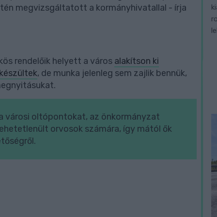
n megvizsgáltatott a kormányhivatallal - írja
k
r
l
kös rendelőik helyett a város
alakítson ki
lkészültek
, de munka jelenleg sem zajlik bennük,
egnyitásukat.
a városi oltópontokat, az önkormányzat
lehetetlenült orvosok számára, így mától ők
etőségről.