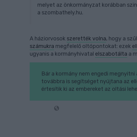
melyet az önkormányzat korábban szinté
a szombathely.hu.
A háziorvosok
szerették volna
, hogy a szű
számukra
megfelelő oltópontokat: ezek
e
ugyanis a kormányhivatal
elszabotálta
a m
Bár a kormány nem engedi megnyitni 
továbbra is segítséget nyújtana az el
értesítik ki az embereket az oltási leh