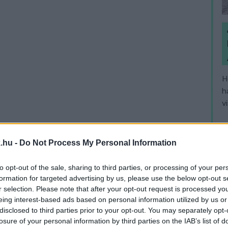
H
h
v
.hu -
Do Not Process My Personal Information
to opt-out of the sale, sharing to third parties, or processing of your per
formation for targeted advertising by us, please use the below opt-out s
r selection. Please note that after your opt-out request is processed y
eing interest-based ads based on personal information utilized by us or
gozói közül erre a[z adminisztrációs]
disclosed to third parties prior to your opt-out. You may separately opt-
sítéseket elvégezni
losure of your personal information by third parties on the IAB’s list of