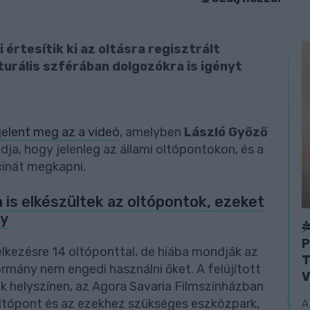
 értesítik ki az oltásra regisztrált
urális szférában dolgozókra is igényt
jelent meg az a videó
, amelyben
László Győző
ja, hogy jelenleg az állami oltópontokon, és a
kcinát megkapni.
 is elkészültek az oltópontok, ezeket
ny
P
elkezésre 14 oltóponttal, de hiába mondják az
T
ormány nem engedi használni őket. A felújított
V
k helyszínen, az Agora Savaria Filmszínházban
 oltópont és az ezekhez szükséges eszközpark,
A