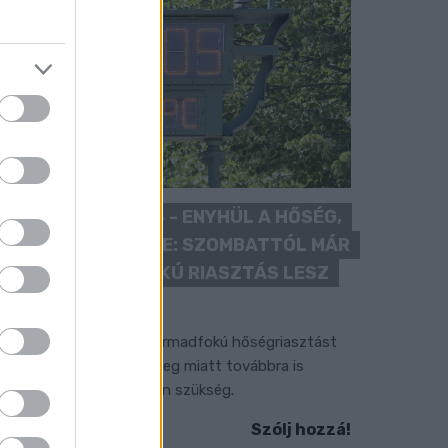
KÁNIKULA 2026 - ENYHÜL A HŐSÉG,
DE MÉG NINCS VÉGE: SZOMBATTÓL MÁR
“CSAK” MÁSODFOKÚ RIASZTÁS LESZ
ÉRVÉNYBEN
 július vége óta tartó harmadfokú hőségriasztást
érséklik, de a tartós meleg miatt továbbra is
okozott óvatosságra van szükség.
Szólj hozzá!