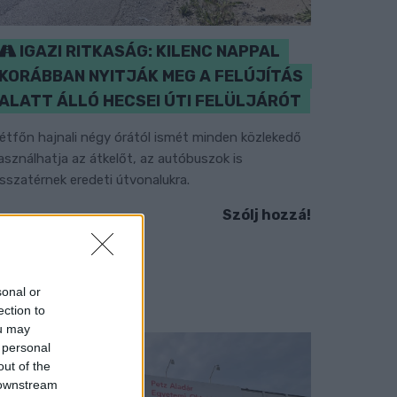
IGAZI RITKASÁG: KILENC NAPPAL
KORÁBBAN NYITJÁK MEG A FELÚJÍTÁS
ALATT ÁLLÓ HECSEI ÚTI FELÜLJÁRÓT
étfőn hajnali négy órától ismét minden közlekedő
asználhatja az átkelőt, az autóbuszok is
isszatérnek eredeti útvonalukra.
Szólj hozzá!
sonal or
ection to
ou may
 personal
out of the
 downstream