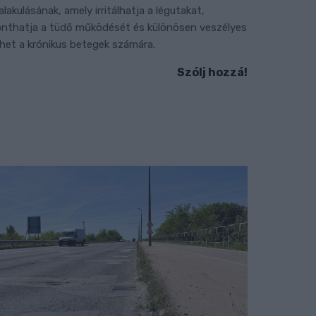
ialakulásának, amely irritálhatja a légutakat,
onthatja a tüdő működését és különösen veszélyes
ehet a krónikus betegek számára.
Szólj hozzá!