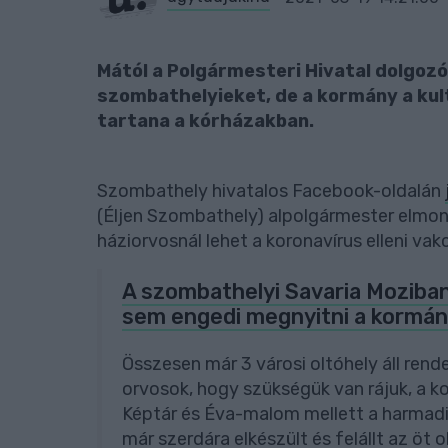
Mától a Polgármesteri Hivatal dolgozói
szombathelyieket, de a kormány a kult
tartana a kórházakban.
Szombathely hivatalos Facebook-oldalán
(Éljen Szombathely) alpolgármester elmond
háziorvosnál lehet a koronavírus elleni va
A szombathelyi Savaria Moziban
sem engedi megnyitni a kormá
Összesen már 3 városi oltóhely áll rend
orvosok, hogy szükségük van rájuk, a k
Képtár és Éva-malom mellett a harmadi
már szerdára elkészült és felállt az öt