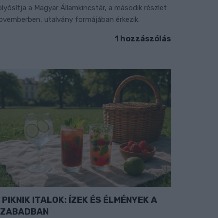
olyósítja a Magyar Államkincstár, a második részlet
ovemberben, utalvány formájában érkezik.
1 hozzászólás
PIKNIK ITALOK: ÍZEK ÉS ÉLMÉNYEK A
SZABADBAN