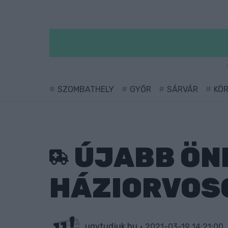
SZOMBATHELY
GYŐR
SÁRVÁR
KÖ
ÚJABB ÖN
HÁZIORVOS
ugytudjuk.hu
2021-03-19 14:21:00