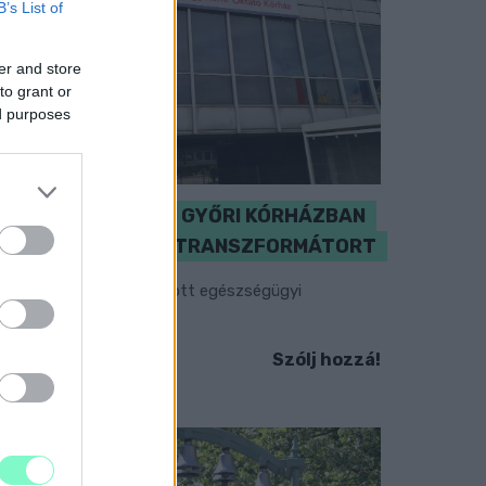
B’s List of
er and store
to grant or
ed purposes
KICSERÉLTÉK A GYŐRI KÓRHÁZBAN
MEGHIBÁSODOTT TRANSZFORMÁTORT
egkezdték az elhalasztott egészségügyi
llátásokat.
Szólj hozzá!