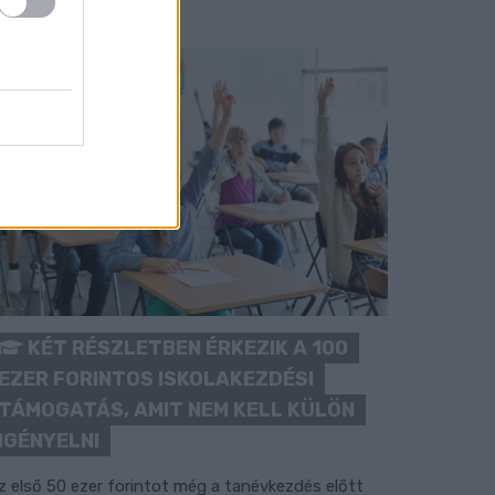
KÉT RÉSZLETBEN ÉRKEZIK A 100
EZER FORINTOS ISKOLAKEZDÉSI
TÁMOGATÁS, AMIT NEM KELL KÜLÖN
IGÉNYELNI
z első 50 ezer forintot még a tanévkezdés előtt