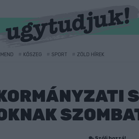
RMEND
KŐSZEG
SPORT
ZÖLD HÍREK
KORMÁNYZATI S
OKNAK SZOMBA
Szólj hozzá!