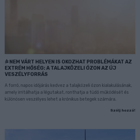
NEM VÁRT HELYEN IS OKOZHAT PROBLÉMÁKAT AZ
EXTRÉM HŐSÉG: A TALAJKÖZELI ÓZON AZ ÚJ
VESZÉLYFORRÁS
A forró, napos időjárás kedvez a talajközeli ózon kialakulásának,
amely irritálhatja a légutakat, ronthatja a tüdő működését és
különösen veszélyes lehet a krónikus betegek számára.
Szólj hozzá!