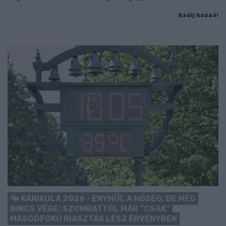
Szólj hozzá!
KÁNIKULA 2026 - ENYHÜL A HŐSÉG, DE MÉG
NINCS VÉGE: SZOMBATTÓL MÁR “CSAK”
MÁSODFOKÚ RIASZTÁS LESZ ÉRVÉNYBEN