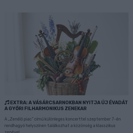
EXTRA: A VÁSÁRCSARNOKBAN NYITJA ÚJ ÉVADÁT
A GYŐRI FILHARMONIKUS ZENEKAR
A „Zenélő piac” című különleges koncerttel szeptember 7-én
rendhagyó helyszínen találkozhat a közönség a klasszikus
zenével.