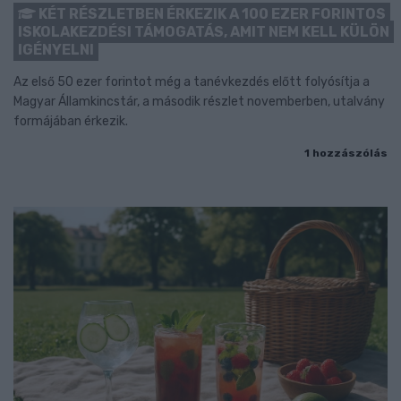
KÉT RÉSZLETBEN ÉRKEZIK A 100 EZER FORINTOS
ISKOLAKEZDÉSI TÁMOGATÁS, AMIT NEM KELL KÜLÖN
IGÉNYELNI
Az első 50 ezer forintot még a tanévkezdés előtt folyósítja a
Magyar Államkincstár, a második részlet novemberben, utalvány
formájában érkezik.
1 hozzászólás