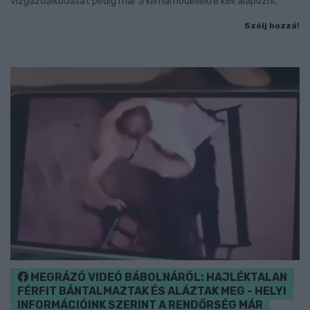
vízgazdálkodását pedig már a klímamodellekre kell alapozni.
Szólj hozzá!
MEGRÁZÓ VIDEÓ BÁBOLNÁRÓL: HAJLÉKTALAN
FÉRFIT BÁNTALMAZTAK ÉS ALÁZTAK MEG - HELYI
INFORMÁCIÓINK SZERINT A RENDŐRSÉG MÁR