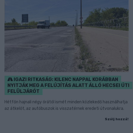
IGAZI RITKASÁG: KILENC NAPPAL KORÁBBAN
NYITJÁK MEG A FELÚJÍTÁS ALATT ÁLLÓ HECSEI ÚTI
FELÜLJÁRÓT
Hétfőn hajnali négy órától ismét minden közlekedő használhatja
az átkelőt, az autóbuszok is visszatérnek eredeti útvonalukra.
Szólj hozzá!