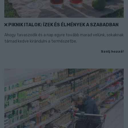
PIKNIK ITALOK: ÍZEK ÉS ÉLMÉNYEK A SZABADBAN
Ahogy tavaszodik és a nap egyre tovább marad velünk, sokaknak
támad kedve kirándulni a természetbe.
Szólj hozzá!