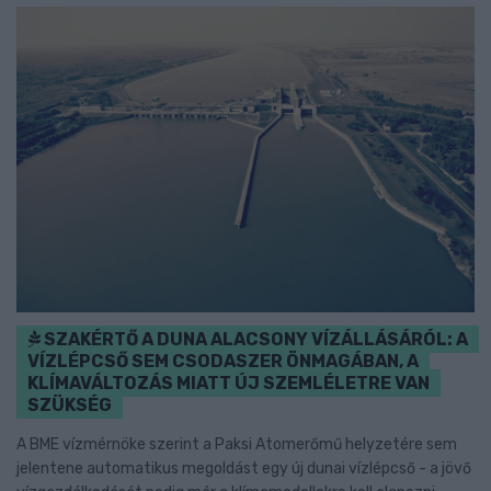
SZAKÉRTŐ A DUNA ALACSONY VÍZÁLLÁSÁRÓL: A
VÍZLÉPCSŐ SEM CSODASZER ÖNMAGÁBAN, A
KLÍMAVÁLTOZÁS MIATT ÚJ SZEMLÉLETRE VAN
SZÜKSÉG
A BME vízmérnöke szerint a Paksi Atomerőmű helyzetére sem
jelentene automatikus megoldást egy új dunai vízlépcső - a jövő