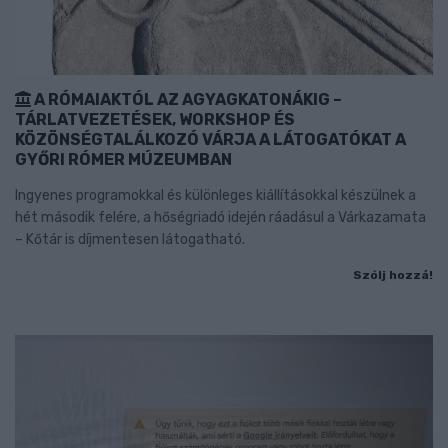
A RÓMAIAKTÓL AZ AGYAGKATONÁKIG –
TÁRLATVEZETÉSEK, WORKSHOP ÉS
KÖZÖNSÉGTALÁLKOZÓ VÁRJA A LÁTOGATÓKAT A
GYŐRI RÓMER MÚZEUMBAN
Ingyenes programokkal és különleges kiállításokkal készülnek a
hét második felére, a hőségriadó idején ráadásul a Várkazamata
– Kőtár is díjmentesen látogatható.
Szólj hozzá!