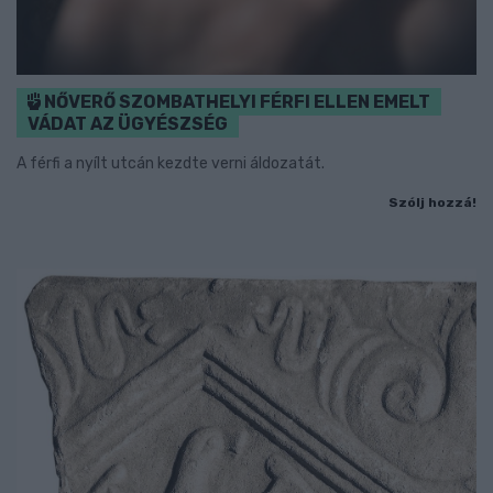
NŐVERŐ SZOMBATHELYI FÉRFI ELLEN EMELT
VÁDAT AZ ÜGYÉSZSÉG
A férfi a nyílt utcán kezdte verni áldozatát.
Szólj hozzá!