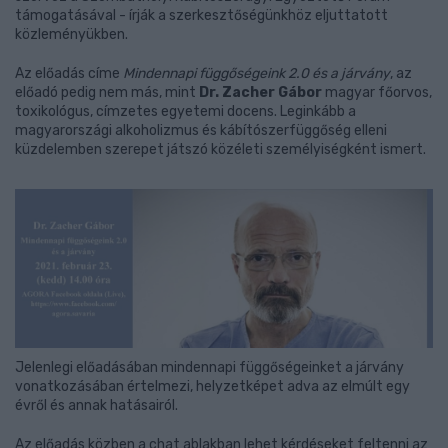
támogatásával - írják a szerkesztőségünkhöz eljuttatott
közleményükben.
Az előadás címe
Mindennapi függőségeink 2.0 és a járvány
, az
előadó pedig nem más, mint
Dr. Zacher Gábor
magyar főorvos,
toxikológus, címzetes egyetemi docens. Leginkább a
magyarországi alkoholizmus és kábítószerfüggőség elleni
küzdelemben szerepet játszó közéleti személyiségként ismert.
Jelenlegi előadásában mindennapi függőségeinket a járvány
vonatkozásában értelmezi, helyzetképet adva az elmúlt egy
évről és annak hatásairól.
Az előadás közben a chat ablakban lehet kérdéseket feltenni az