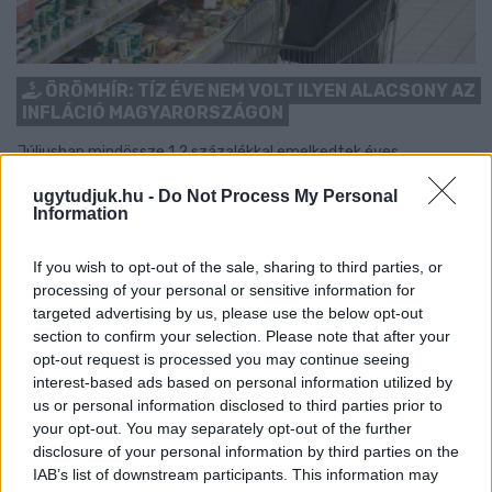
ÖRÖMHÍR: TÍZ ÉVE NEM VOLT ILYEN ALACSONY AZ
INFLÁCIÓ MAGYARORSZÁGON
Júliusban mindössze 1,2 százalékkal emelkedtek éves
összevetésben a fogyasztói árak, miközben az élelmiszerek ára
ugytudjuk.hu -
Do Not Process My Personal
már csökkent.
Information
Szólj hozzá!
If you wish to opt-out of the sale, sharing to third parties, or
processing of your personal or sensitive information for
targeted advertising by us, please use the below opt-out
section to confirm your selection. Please note that after your
opt-out request is processed you may continue seeing
interest-based ads based on personal information utilized by
us or personal information disclosed to third parties prior to
your opt-out. You may separately opt-out of the further
disclosure of your personal information by third parties on the
IAB’s list of downstream participants. This information may