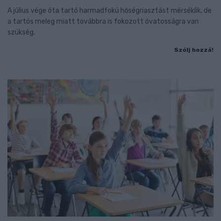
A július vége óta tartó harmadfokú hőségriasztást mérséklik, de
a tartós meleg miatt továbbra is fokozott óvatosságra van
szükség.
Szólj hozzá!