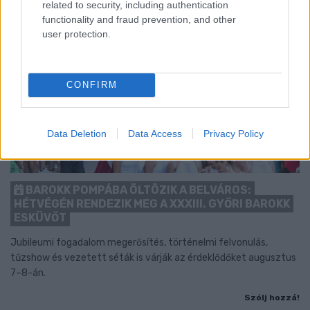
related to security, including authentication
functionality and fraud prevention, and other
user protection.
CONFIRM
Data Deletion
Data Access
Privacy Policy
BAROKK POMPÁBA ÖLTÖZIK A BELVÁROS:
HÉTVÉGÉN RENDEZIK MEG A XXXIII. GYŐRI BAROKK
ESKÜVŐT
Jubileumi fogadalom megerősítés, történelmi felvonulás,
tűzshow és vezetett séták is várják az érdeklődőket augusztus
7–8-án.
Szólj hozzá!