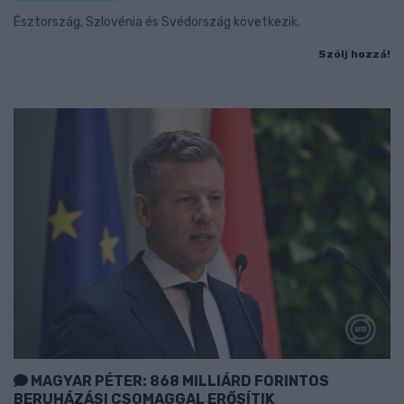
Észtország, Szlovénia és Svédország következik.
Szólj hozzá!
MAGYAR PÉTER: 868 MILLIÁRD FORINTOS
BERUHÁZÁSI CSOMAGGAL ERŐSÍTIK