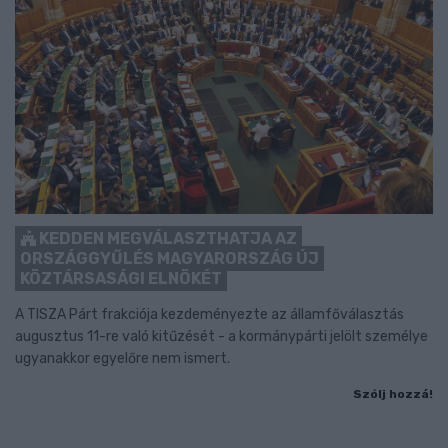
KEDDEN MEGVÁLASZTHATJA AZ
ORSZÁGGYŰLÉS MAGYARORSZÁG ÚJ
KÖZTÁRSASÁGI ELNÖKÉT
A TISZA Párt frakciója kezdeményezte az államfőválasztás
augusztus 11-re való kitűzését - a kormánypárti jelölt személye
ugyanakkor egyelőre nem ismert.
Szólj hozzá!