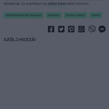
előadónak. Az eseményt az
alábbi linken
lehet követni.
AGORA Kulturális Központ
előadás
Zacher Gábor
online
SZÓLJ HOZZÁ!