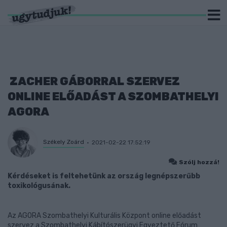
ZACHER GÁBORRAL SZERVEZ
ONLINE ELŐADÁST A SZOMBATHELYI
AGORA
Székely Zoárd
2021-02-22 17:52:19
Szólj hozzá!
Kérdéseket is feltehetünk az ország legnépszerűbb
toxikológusának.
Az AGORA Szombathelyi Kulturális Központ online előadást
szervez a Szombathelyi Kábítószerügyi Egyeztető Fórum