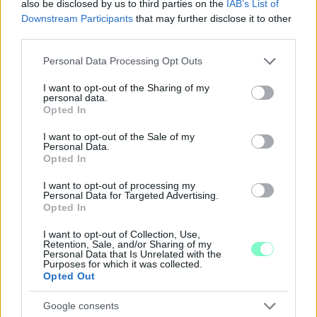
also be disclosed by us to third parties on the
IAB’s List of
Downstream Participants
that may further disclose it to other
third parties.
Please note that this website/app uses one or more Google
Personal Data Processing Opt Outs
services and may gather and store information including but
not limited to your visit or usage behaviour. You may click to
I want to opt-out of the Sharing of my
A BAROKK ÖSSZES ÁRNYALATA ÉS MÉG EGY SOR
personal data.
grant or deny consent to Google and its third-party tags to
KIVÁLÓ PROGRAM VÁR MINDENKIT EZEN A HÉTVÉGÉN
Opted In
use your data for below specified purposes in below Google
GYŐRBEN
consent section.
I want to opt-out of the Sale of my
Personal Data.
Középpontban a hagyományőrzés, de lesz Pogány Induló és
Opted In
Majka koncert, jóga szeánsz, “borhajózás” és egy csomó minden
más.
I want to opt-out of processing my
Personal Data for Targeted Advertising.
Szólj hozzá!
Opted In
I want to opt-out of Collection, Use,
Retention, Sale, and/or Sharing of my
Personal Data that Is Unrelated with the
Purposes for which it was collected.
Opted Out
Google consents