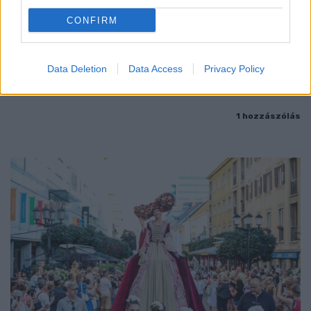
ENERGIATAKARÉKOSSÁG: KORÁBBAN KEZDŐDIK
CONFIRM
A GYŐRI AUDI ETO KC PÉNTEKI FELKÉSZÜLÉSI
MÉRKŐZÉSE
Az energiaellátás tehermentesítése érdekében másfél órával
Data Deletion
Data Access
Privacy Policy
előrébb hozták a Brest Bretagne Handball elleni találkozó
kezdését.
1 hozzászólás