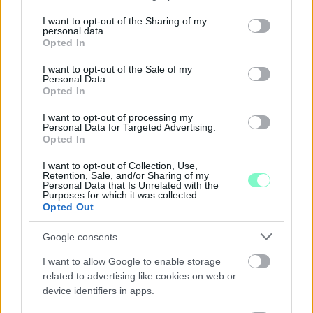
services and may gather and store information including but
Szólj hozzá!
not limited to your visit or usage behaviour. You may click to
I want to opt-out of the Sharing of my
personal data.
grant or deny consent to Google and its third-party tags to
Opted In
use your data for below specified purposes in below Google
consent section.
I want to opt-out of the Sale of my
Personal Data.
Opted In
I want to opt-out of processing my
Personal Data for Targeted Advertising.
Opted In
I want to opt-out of Collection, Use,
Retention, Sale, and/or Sharing of my
Personal Data that Is Unrelated with the
Purposes for which it was collected.
Opted Out
Google consents
I want to allow Google to enable storage
A BAROKK ÖSSZES ÁRNYALATA ÉS MÉG EGY SOR
related to advertising like cookies on web or
KIVÁLÓ PROGRAM VÁR MINDENKIT EZEN A HÉTVÉGÉN
device identifiers in apps.
GYŐRBEN