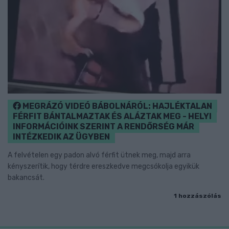
MEGRÁZÓ VIDEÓ BÁBOLNÁRÓL: HAJLÉKTALAN
FÉRFIT BÁNTALMAZTAK ÉS ALÁZTAK MEG - HELYI
INFORMÁCIÓINK SZERINT A RENDŐRSÉG MÁR
INTÉZKEDIK AZ ÜGYBEN
A felvételen egy padon alvó férfit ütnek meg, majd arra
kényszerítik, hogy térdre ereszkedve megcsókolja egyikük
bakancsát.
1 hozzászólás