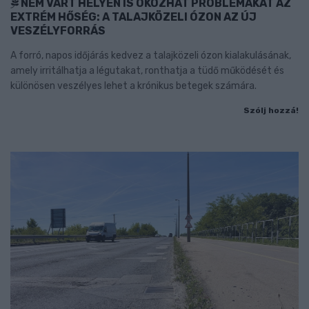
NEM VÁRT HELYEN IS OKOZHAT PROBLÉMÁKAT AZ
EXTRÉM HŐSÉG: A TALAJKÖZELI ÓZON AZ ÚJ
VESZÉLYFORRÁS
A forró, napos időjárás kedvez a talajközeli ózon kialakulásának,
amely irritálhatja a légutakat, ronthatja a tüdő működését és
különösen veszélyes lehet a krónikus betegek számára.
Szólj hozzá!