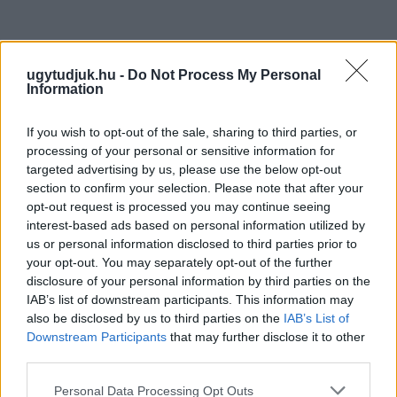
ugytudjuk.hu -
Do Not Process My Personal
Information
If you wish to opt-out of the sale, sharing to third parties, or
processing of your personal or sensitive information for
targeted advertising by us, please use the below opt-out
section to confirm your selection. Please note that after your
opt-out request is processed you may continue seeing
interest-based ads based on personal information utilized by
us or personal information disclosed to third parties prior to
your opt-out. You may separately opt-out of the further
disclosure of your personal information by third parties on the
ÖRÖMHÍR: TÍZ ÉVE NEM VOLT ILYEN ALACSONY AZ
IAB’s list of downstream participants. This information may
INFLÁCIÓ MAGYARORSZÁGON
also be disclosed by us to third parties on the
IAB’s List of
Downstream Participants
that may further disclose it to other
Júliusban mindössze 1,2 százalékkal emelkedtek éves
third parties.
összevetésben a fogyasztói árak, miközben az élelmiszerek ára
Please note that this website/app uses one or more Google
már csökkent.
Personal Data Processing Opt Outs