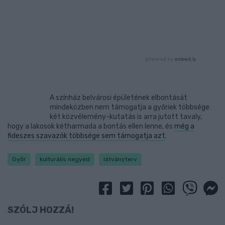
A színház belvárosi épületének elbontását
mindeközben nem támogatja a győriek többsége:
két közvélemény-kutatás is arra jutott tavaly,
hogy a lakosok kétharmada a bontás ellen lenne, és
még a
fideszes szavazók többsége sem támogatja azt
.
Győr
kulturális negyed
látványterv
SZÓLJ HOZZÁ!