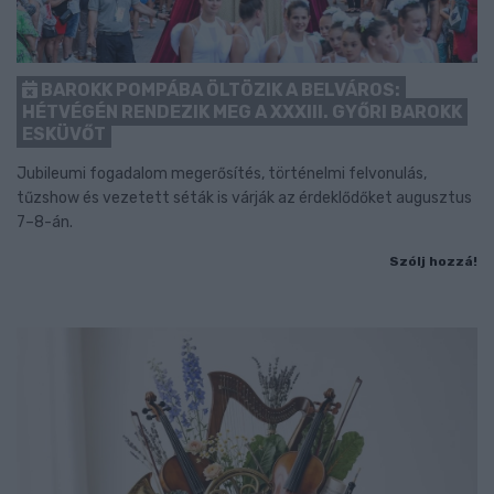
BAROKK POMPÁBA ÖLTÖZIK A BELVÁROS:
HÉTVÉGÉN RENDEZIK MEG A XXXIII. GYŐRI BAROKK
ESKÜVŐT
Jubileumi fogadalom megerősítés, történelmi felvonulás,
tűzshow és vezetett séták is várják az érdeklődőket augusztus
7–8-án.
Szólj hozzá!