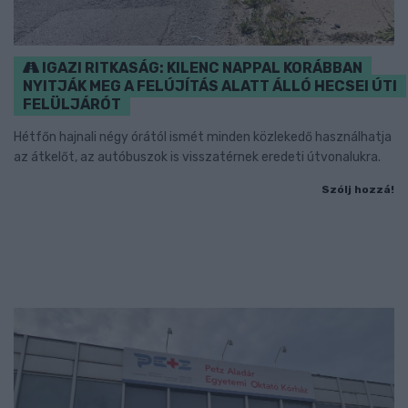
IGAZI RITKASÁG: KILENC NAPPAL KORÁBBAN
NYITJÁK MEG A FELÚJÍTÁS ALATT ÁLLÓ HECSEI ÚTI
FELÜLJÁRÓT
Hétfőn hajnali négy órától ismét minden közlekedő használhatja
az átkelőt, az autóbuszok is visszatérnek eredeti útvonalukra.
Szólj hozzá!