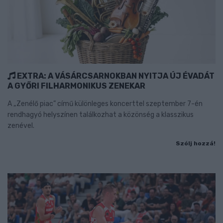
EXTRA: A VÁSÁRCSARNOKBAN NYITJA ÚJ ÉVADÁT
A GYŐRI FILHARMONIKUS ZENEKAR
A „Zenélő piac” című különleges koncerttel szeptember 7-én
rendhagyó helyszínen találkozhat a közönség a klasszikus
zenével.
Szólj hozzá!