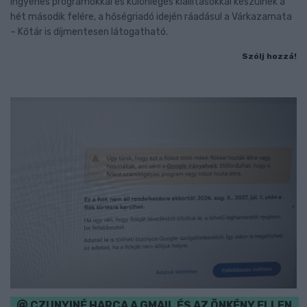
Ingyenes programokkal és különleges kiállításokkal készülnek a
hét második felére, a hőségriadó idején ráadásul a Várkazamata
– Kőtár is díjmentesen látogatható.
Szólj hozzá!
CZUNYINÉ HARCA A GMAIL ÉS AZ ÖNKÉNY ELLEN