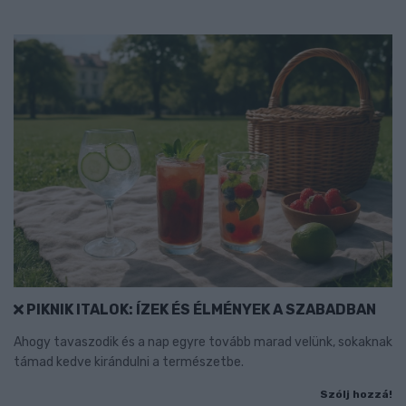
PIKNIK ITALOK: ÍZEK ÉS ÉLMÉNYEK A SZABADBAN
Ahogy tavaszodik és a nap egyre tovább marad velünk, sokaknak
támad kedve kirándulni a természetbe.
Szólj hozzá!