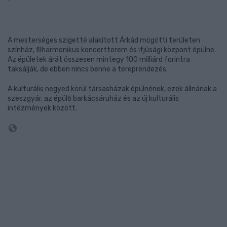
A mesterséges szigetté alakított Árkád mögötti területen
színház, filharmonikus koncertterem és ifjúsági központ épülne.
Az épületek árát összesen mintegy 100 milliárd forintra
taksálják, de ebben nincs benne a tereprendezés.
A kulturális negyed körül társasházak épülnének, ezek állnának a
szeszgyár, az épülő barkácsáruház és az új kulturális
intézmények között.