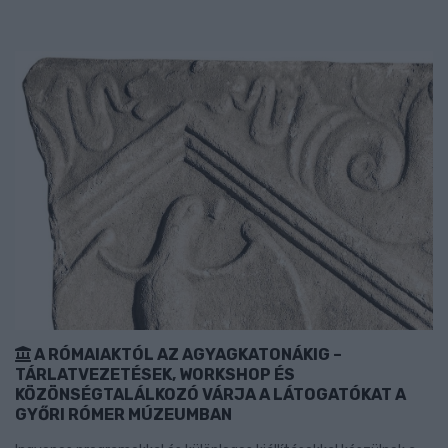
A RÓMAIAKTÓL AZ AGYAGKATONÁKIG –
TÁRLATVEZETÉSEK, WORKSHOP ÉS
KÖZÖNSÉGTALÁLKOZÓ VÁRJA A LÁTOGATÓKAT A
GYŐRI RÓMER MÚZEUMBAN