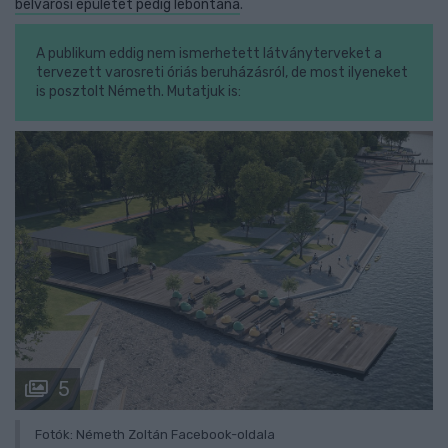
belvárosi épületét pedig lebontaná
.
A publikum eddig nem ismerhetett látványterveket a
tervezett varosreti óriás beruházásról, de most ilyeneket
is posztolt Németh. Mutatjuk is:
5
Fotók: Németh Zoltán Facebook-oldala