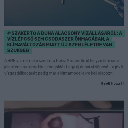
SZAKÉRTŐ A DUNA ALACSONY VÍZÁLLÁSÁRÓL: A
VÍZLÉPCSŐ SEM CSODASZER ÖNMAGÁBAN, A
KLÍMAVÁLTOZÁS MIATT ÚJ SZEMLÉLETRE VAN
SZÜKSÉG
A BME vízmérnöke szerint a Paksi Atomerőmű helyzetére sem
jelentene automatikus megoldást egy új dunai vízlépcső - a jövő
vízgazdálkodását pedig már a klímamodellekre kell alapozni.
Szólj hozzá!