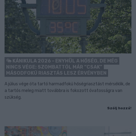
KÁNIKULA 2026 - ENYHÜL A HŐSÉG, DE MÉG
NINCS VÉGE: SZOMBATTÓL MÁR “CSAK”
MÁSODFOKÚ RIASZTÁS LESZ ÉRVÉNYBEN
A július vége óta tartó harmadfokú hőségriasztást mérséklik, de
a tartós meleg miatt továbbra is fokozott óvatosságra van
szükség.
Szólj hozzá!