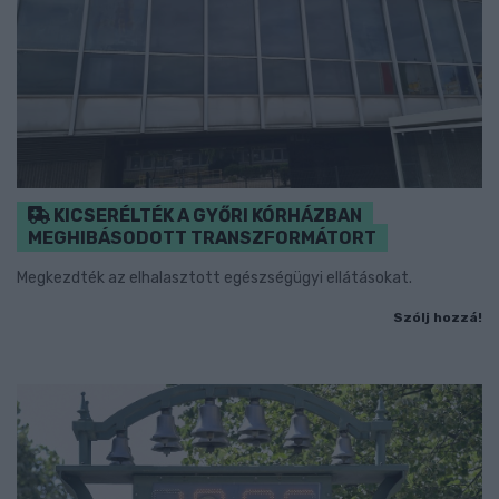
KICSERÉLTÉK A GYŐRI KÓRHÁZBAN
MEGHIBÁSODOTT TRANSZFORMÁTORT
Megkezdték az elhalasztott egészségügyi ellátásokat.
Szólj hozzá!