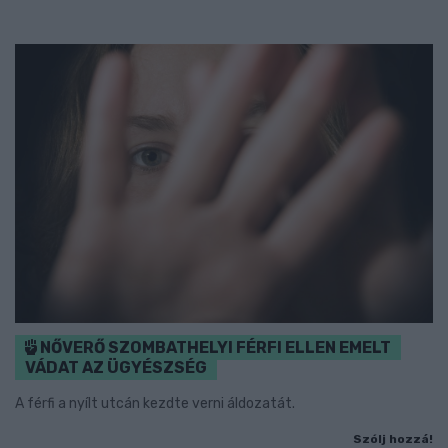
NŐVERŐ SZOMBATHELYI FÉRFI ELLEN EMELT
VÁDAT AZ ÜGYÉSZSÉG
A férfi a nyílt utcán kezdte verni áldozatát.
Szólj hozzá!