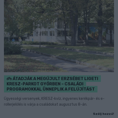
ÁTADJÁK A MEGÚJULT ERZSÉBET LIGETI
KRESZ-PARKOT GYŐRBEN – CSALÁDI
PROGRAMOKKAL ÜNNEPLIK A FELÚJÍTÁST
Ügyességi versenyek, KRESZ-kvíz, ingyenes kerékpár- és e-
rollerjelölés is várja a családokat augusztus 8-án.
Szólj hozzá!