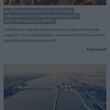
KEDDEN MEGVÁLASZTHATJA AZ
ORSZÁGGYŰLÉS MAGYARORSZÁG ÚJ
KÖZTÁRSASÁGI ELNÖKÉT
A TISZA Párt frakciója kezdeményezte az államfőválasztás
augusztus 11-re való kitűzését - a kormánypárti jelölt személye
ugyanakkor egyelőre nem ismert.
Szólj hozzá!