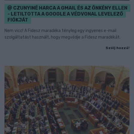
CZUNYINÉ HARCA A GMAIL ÉS AZ ÖNKÉNY ELLEN
- LETILTOTTA A GOOGLE A VÉDVONAL LEVELEZŐ
FIÓKJÁT
Nem vicc! A Fidesz maradéka tényleg egy ingyenes e-mail
szolgáltatást használt, hogy megvédje a Fidesz maradékát.
Szólj hozzá!