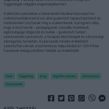
függőségek világába enged bepillantást.
A délutáni szekcióban a Generációk Házában kiscsoportos
műhelymunkákra kerül sor, ahol gyakorlati tapasztalatokat és
módszereket osztanak meg a szakemberek. A program célja,
hogy a résztvevők – pedagógusok, szociális munkások,
egészségügyi dolgozók és civilek – gyakorlati tudást
szerezzenek a prevenció, a terápiás lehetőségek és a közösségi
támogatás területén. A szervezők minden érdeklődőt
szeretettel várnak, a konferencia teljes kínálatát Tóth Péter
Facebook-bejegyzésében találják az érdeklődők.
Győr
függőség
drog
digitális veszély
konferencia
keresztutak
SZÓLJ HOZZÁ!