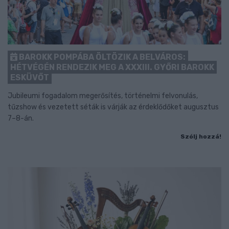
BAROKK POMPÁBA ÖLTÖZIK A BELVÁROS:
HÉTVÉGÉN RENDEZIK MEG A XXXIII. GYŐRI BAROKK
ESKÜVŐT
Jubileumi fogadalom megerősítés, történelmi felvonulás,
tűzshow és vezetett séták is várják az érdeklődőket augusztus
7–8-án.
Szólj hozzá!