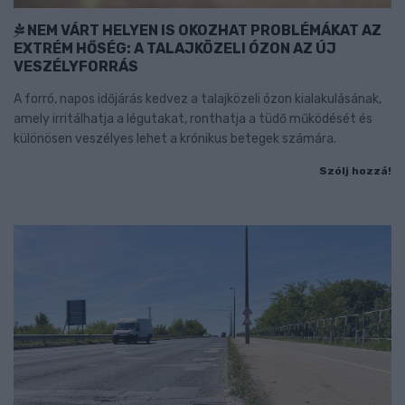
NEM VÁRT HELYEN IS OKOZHAT PROBLÉMÁKAT AZ
EXTRÉM HŐSÉG: A TALAJKÖZELI ÓZON AZ ÚJ
VESZÉLYFORRÁS
A forró, napos időjárás kedvez a talajközeli ózon kialakulásának,
amely irritálhatja a légutakat, ronthatja a tüdő működését és
különösen veszélyes lehet a krónikus betegek számára.
Szólj hozzá!