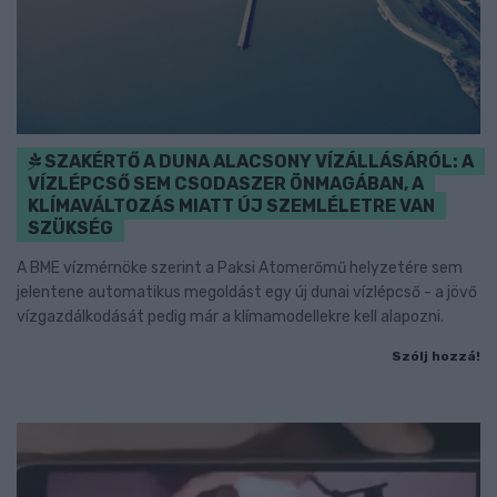
SZAKÉRTŐ A DUNA ALACSONY VÍZÁLLÁSÁRÓL: A
VÍZLÉPCSŐ SEM CSODASZER ÖNMAGÁBAN, A
KLÍMAVÁLTOZÁS MIATT ÚJ SZEMLÉLETRE VAN
SZÜKSÉG
A BME vízmérnöke szerint a Paksi Atomerőmű helyzetére sem
jelentene automatikus megoldást egy új dunai vízlépcső - a jövő
vízgazdálkodását pedig már a klímamodellekre kell alapozni.
Szólj hozzá!