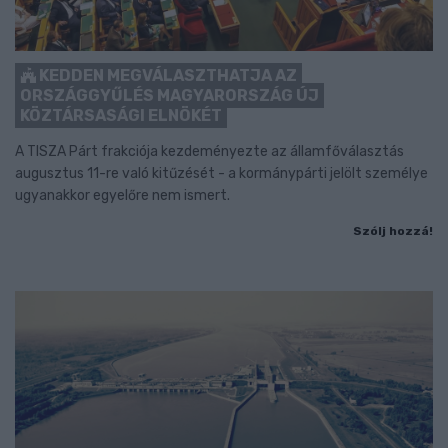
KEDDEN MEGVÁLASZTHATJA AZ
ORSZÁGGYŰLÉS MAGYARORSZÁG ÚJ
KÖZTÁRSASÁGI ELNÖKÉT
A TISZA Párt frakciója kezdeményezte az államfőválasztás
augusztus 11-re való kitűzését - a kormánypárti jelölt személye
ugyanakkor egyelőre nem ismert.
Szólj hozzá!