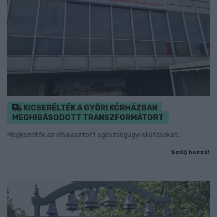
KICSERÉLTÉK A GYŐRI KÓRHÁZBAN
MEGHIBÁSODOTT TRANSZFORMÁTORT
Megkezdték az elhalasztott egészségügyi ellátásokat.
Szólj hozzá!