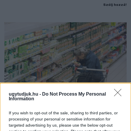
Szólj hozzá!
ugytudjuk.hu -
Do Not Process My Personal
Information
ÖRÖMHÍR: TÍZ ÉVE NEM VOLT ILYEN ALACSONY AZ
If you wish to opt-out of the sale, sharing to third parties, or
INFLÁCIÓ MAGYARORSZÁGON
processing of your personal or sensitive information for
Júliusban mindössze 1,2 százalékkal emelkedtek éves
targeted advertising by us, please use the below opt-out
összevetésben a fogyasztói árak, miközben az élelmiszerek ára