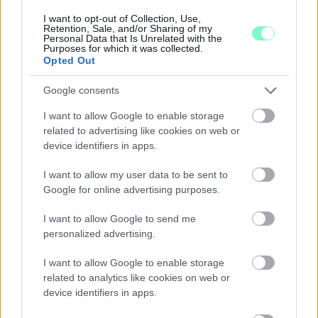
GYŐRBEN
I want to opt-out of Collection, Use,
Retention, Sale, and/or Sharing of my
Középpontban a hagyományőrzés, de lesz Pogány Induló és
Personal Data that Is Unrelated with the
Majka koncert, jóga szeánsz, “borhajózás” és egy csomó minden
Purposes for which it was collected.
Opted Out
más.
Szólj hozzá!
Google consents
I want to allow Google to enable storage
related to advertising like cookies on web or
device identifiers in apps.
I want to allow my user data to be sent to
Google for online advertising purposes.
I want to allow Google to send me
personalized advertising.
I want to allow Google to enable storage
related to analytics like cookies on web or
device identifiers in apps.