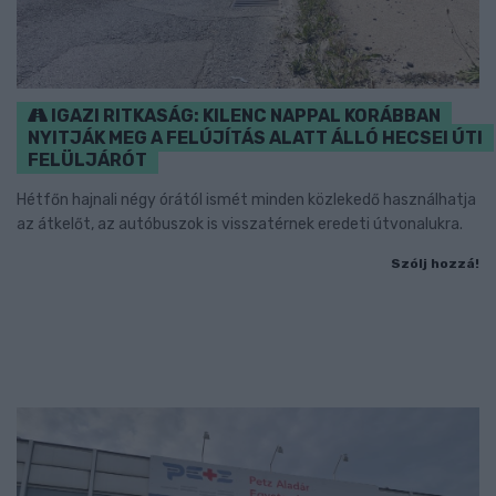
IGAZI RITKASÁG: KILENC NAPPAL KORÁBBAN
NYITJÁK MEG A FELÚJÍTÁS ALATT ÁLLÓ HECSEI ÚTI
FELÜLJÁRÓT
Hétfőn hajnali négy órától ismét minden közlekedő használhatja
az átkelőt, az autóbuszok is visszatérnek eredeti útvonalukra.
Szólj hozzá!