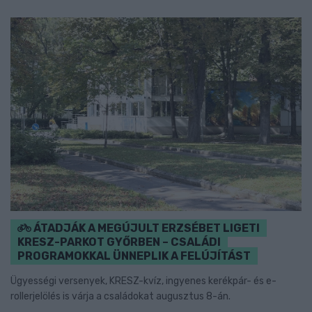
ÁTADJÁK A MEGÚJULT ERZSÉBET LIGETI
KRESZ-PARKOT GYŐRBEN – CSALÁDI
PROGRAMOKKAL ÜNNEPLIK A FELÚJÍTÁST
Ügyességi versenyek, KRESZ-kvíz, ingyenes kerékpár- és e-
rollerjelölés is várja a családokat augusztus 8-án.