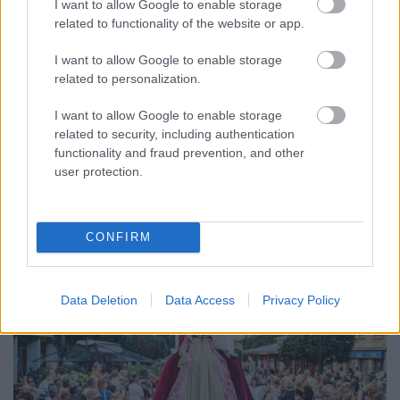
I want to allow Google to enable storage
related to functionality of the website or app.
ENERGIATAKARÉKOSSÁG: KORÁBBAN KEZDŐDIK
A GYŐRI AUDI ETO KC PÉNTEKI FELKÉSZÜLÉSI
I want to allow Google to enable storage
MÉRKŐZÉSE
related to personalization.
Az energiaellátás tehermentesítése érdekében másfél órával
I want to allow Google to enable storage
előrébb hozták a Brest Bretagne Handball elleni találkozó
related to security, including authentication
kezdését.
functionality and fraud prevention, and other
user protection.
1 hozzászólás
CONFIRM
Data Deletion
Data Access
Privacy Policy