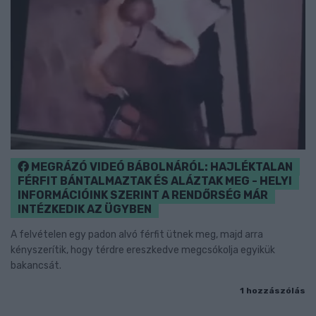
MEGRÁZÓ VIDEÓ BÁBOLNÁRÓL: HAJLÉKTALAN
FÉRFIT BÁNTALMAZTAK ÉS ALÁZTAK MEG - HELYI
INFORMÁCIÓINK SZERINT A RENDŐRSÉG MÁR
INTÉZKEDIK AZ ÜGYBEN
A felvételen egy padon alvó férfit ütnek meg, majd arra
kényszerítik, hogy térdre ereszkedve megcsókolja egyikük
bakancsát.
1 hozzászólás