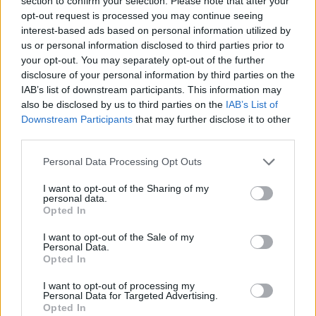
section to confirm your selection. Please note that after your
már csökkent.
opt-out request is processed you may continue seeing
interest-based ads based on personal information utilized by
Szólj hozzá!
us or personal information disclosed to third parties prior to
your opt-out. You may separately opt-out of the further
disclosure of your personal information by third parties on the
IAB’s list of downstream participants. This information may
also be disclosed by us to third parties on the
IAB’s List of
Downstream Participants
that may further disclose it to other
third parties.
Please note that this website/app uses one or more Google
Personal Data Processing Opt Outs
services and may gather and store information including but
not limited to your visit or usage behaviour. You may click to
I want to opt-out of the Sharing of my
personal data.
grant or deny consent to Google and its third-party tags to
Opted In
use your data for below specified purposes in below Google
consent section.
I want to opt-out of the Sale of my
Personal Data.
Opted In
I want to opt-out of processing my
A BAROKK ÖSSZES ÁRNYALATA ÉS MÉG EGY SOR
Personal Data for Targeted Advertising.
Opted In
KIVÁLÓ PROGRAM VÁR MINDENKIT EZEN A HÉTVÉGÉN