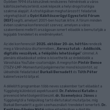
Győrben 1994 óta készülnek rendszeres felmérések a város
kábítószerhelyzetéről, ezek képezik a helyi drogstratégia
szakmai alapját. A stratégiában meghatározott feladatok
végrehajtását a
Győri Kábítószerügyi Egyeztető Fórum
(KEF)
segíti, amelyet 2001-ben hoztak létre. A fórum minden
évben szakmai konferenciát szervez, amelyen a város
szakemberei mellett országosan ismert előadók is bemutatják a
legújabb trendeket és eredményeket.
Az idei konferenciát
2025. október 20-án, hétfőn
rendezik
meg a Városháza dísztermében, „
Keresztutak – Addikciók,
digitális veszélyek, a felépülés lehetőségei
” címmel. A
plenáris előadásokat online is követhetik az érdeklődők a
Városháza YouTube-csatornáján. A megnyitón
Pintér Bence
(TSZV-LMP-Momentum) polgármester mond köszöntőt, az
üléselnöki feladatokat
Burkali Bernadett
és
Tóth Péter
kabinetvezető látja el.
A délelőtti programban több neves szakember tart előadást a
függőség különböző aspektusairól.
Dr. Felvinczi Katalin
a
prevenció lehetőségeiről beszél,
dr. Szemelyácz János
a
függőségtől a felépülésig tartó életutakat mutatja be, míg
Burkali Bernadett a győri szerhasználati trendeket ismerteti.
Dr.
Kapitány-Fövény Máté
online előadásában a digitális