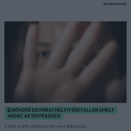
Szólj hozzá!
NŐVERŐ SZOMBATHELYI FÉRFI ELLEN EMELT
VÁDAT AZ ÜGYÉSZSÉG
A férfi a nyílt utcán kezdte verni áldozatát.