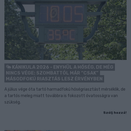
KÁNIKULA 2026 - ENYHÜL A HŐSÉG, DE MÉG
NINCS VÉGE: SZOMBATTÓL MÁR “CSAK”
MÁSODFOKÚ RIASZTÁS LESZ ÉRVÉNYBEN
A július vége óta tartó harmadfokú hőségriasztást mérséklik, de
a tartós meleg miatt továbbra is fokozott óvatosságra van
szükség.
Szólj hozzá!