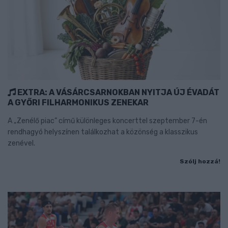
EXTRA: A VÁSÁRCSARNOKBAN NYITJA ÚJ ÉVADÁT
A GYŐRI FILHARMONIKUS ZENEKAR
A „Zenélő piac” című különleges koncerttel szeptember 7-én
rendhagyó helyszínen találkozhat a közönség a klasszikus
zenével.
Szólj hozzá!