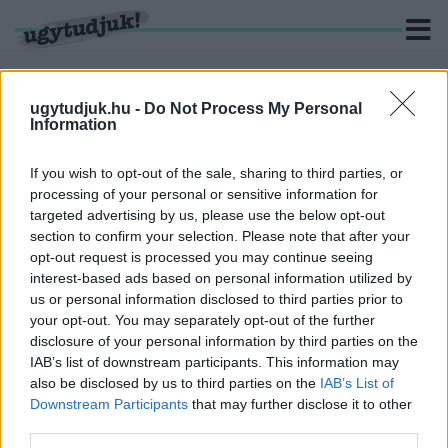
ugytudjuk.hu -
Do Not Process My Personal
Information
KERESÉS
If you wish to opt-out of the sale, sharing to third parties, or
processing of your personal or sensitive information for
3735 hír találató "Nagy Donát" felhasználótól.
targeted advertising by us, please use the below opt-out
section to confirm your selection. Please note that after your
NŐI HOLTTESTET TALÁLTAK BUDAPESTEN
opt-out request is processed you may continue seeing
interest-based ads based on personal information utilized by
2020. Április. 02. 08:47
Súlyosan bántalmazhatták, a sérülésekbe halhatott bele.
us or personal information disclosed to third parties prior to
your opt-out. You may separately opt-out of the further
AZ AMERIKAI IGAZSÁGÜGYI MINISZTER
disclosure of your personal information by third parties on the
SZERINT TRUMPNAK AGYÁRA MENT A TWITTER
IAB’s list of downstream participants. This information may
2020. Április. 02. 08:47
also be disclosed by us to third parties on the
IAB’s List of
Azt mondta, ideje lenne lejönni róla.
Downstream Participants
that may further disclose it to other
NAPSÜTÉS, MAJD ESŐ VÁR RÁNK A MAI NAPON
third parties.