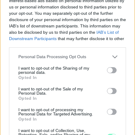
interest-based ads based on personal information utilized by
neved!
us or personal information disclosed to third parties prior to
TUDTAD, HOGY SZOMBATHELYEN VAN CÁPA?!
your opt-out. You may separately opt-out of the further
disclosure of your personal information by third parties on the
2020. Április. 02. 08:48
Áldozatra várva.
IAB’s list of downstream participants. This information may
also be disclosed by us to third parties on the
IAB’s List of
NEM MŰKÖDIK A FÉNYSOROMPÓ A
Downstream Participants
that may further disclose it to other
SZOMBATHELY-SZŐLŐS VASÚTI ÁTJÁRÓBAN
third parties.
2020. Április. 02. 08:48
Please note that this website/app uses one or more Google
Personal Data Processing Opt Outs
ÁLMAID NETOVÁBBJA: KI NEM FOGYÓ SÖRCSAP
services and may gather and store information including but
A FALBAN
not limited to your visit or usage behaviour. You may click to
I want to opt-out of the Sharing of my
personal data.
2020. Április. 02. 08:48
grant or deny consent to Google and its third-party tags to
Opted In
Az MTI ma nagyon ráérzett a péntekre.
use your data for below specified purposes in below Google
consent section.
KÉT JOKER TELITALÁLAT VAN AZ ÖTÖS
I want to opt-out of the Sale of my
Personal Data.
LOTTÓN
Opted In
2020. Április. 02. 08:48
Nyerőszámok, emelkedő számsorredben.
I want to opt-out of processing my
Personal Data for Targeted Advertising.
IDÉN KISLÁNY LETT AZ ÉV ELSŐ MAGYAR
Opted In
BABÁJA
I want to opt-out of Collection, Use,
2020. Április. 02. 08:48
Retention, Sale, and/or Sharing of my