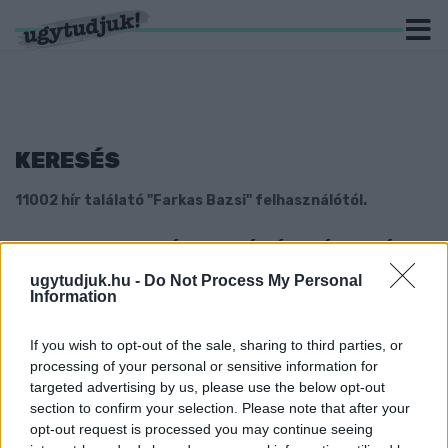
KERESÉS
11002 hír találató "Farkas Bazsi" felhasználótól.
FERENCZ CSABA ÚJABB KÉT ÉVRE ÍRT ALÁ AZ
EGIS KÖRMENDHEZ
ugytudjuk.hu -
Do Not Process My Personal
Information
2020. Április. 02. 08:48
Fepu aztán tudja, mi az a klubhűség.
If you wish to opt-out of the sale, sharing to third parties, or
VIDEÓ - A SZOMBATHELYI VÁROSHÁZA
ALKALMI ZENEKARA, MOST DALBAN MONDJA
processing of your personal or sensitive information for
EL, HOGY MIÉRT MARADJ OTTHON
targeted advertising by us, please use the below opt-out
section to confirm your selection. Please note that after your
2020. Április. 02. 08:48
opt-out request is processed you may continue seeing
Ezzel a kis dallal köszönik neked, hogy vírusgyilkos lesz az új