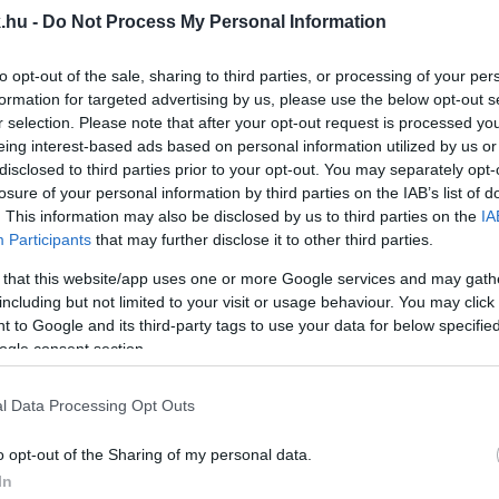
.hu -
Do Not Process My Personal Information
VÁDAT EMELNI BORKAI ZSAROLÁSÁNAK ÜGYÉBEN
to opt-out of the sale, sharing to third parties, or processing of your per
formation for targeted advertising by us, please use the below opt-out s
védje” eljárásban már megtörtént a vádemelés.
r selection. Please note that after your opt-out request is processed y
eing interest-based ads based on personal information utilized by us or
LYT
disclosed to third parties prior to your opt-out. You may separately opt-
losure of your personal information by third parties on the IAB’s list of
. This information may also be disclosed by us to third parties on the
IA
Participants
that may further disclose it to other third parties.
lt ki szexuálisan fiatalkorú nőket és férfiakat.
 that this website/app uses one or more Google services and may gath
AZ OSZTRÁK FÉRFIT AZ ÖRÖMLÁNY ÉS ÉLETTÁRSA
including but not limited to your visit or usage behaviour. You may click 
 to Google and its third-party tags to use your data for below specifi
ogle consent section.
rolták és fogva tartották.
l Data Processing Opt Outs
APOSVÁRON INDULÓ ELŐVÁLASZTÁSI JELÖLTET
o opt-out of the Sharing of my personal data.
In