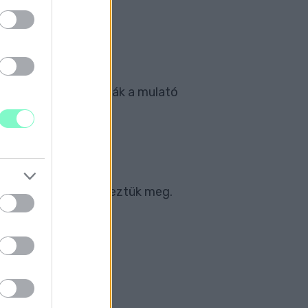
 felvételével zsarolták a mulató
állításai miatt kérdeztük meg.