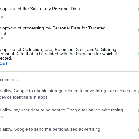
o opt-out of the Sale of my Personal Data.
In
 A BORKAIÉK ZSAROLÓI UTÁNI NYOMOZÁST
to opt-out of processing my Personal Data for Targeted
ing.
In
fideszes polgármester luxusjachton kimaxolt orgiájának
o opt-out of Collection, Use, Retention, Sale, and/or Sharing
ersonal Data that Is Unrelated with the Purposes for which it
lected.
Out
RESTÉK VOLNA A BORKAI-VIDEÓVAL
consents
orkai-ügyről szóló HVG-riportsorozat vele kapcsolatos 
o allow Google to enable storage related to advertising like cookies on
evice identifiers in apps.
PROSTITÚCIÓRA GYŐRBEN
o allow my user data to be sent to Google for online advertising
s.
, hogy megzsarolják a lány egyik alkalmi partnerét.
to allow Google to send me personalized advertising.
M ZAVARTA A JACHTOS ORGIA