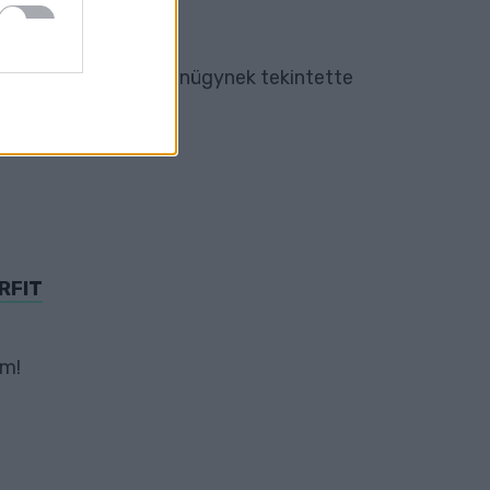
a miniszterelnök magánügynek tekintette
RFIT
om!