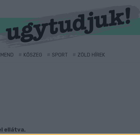
RMEND
KŐSZEG
SPORT
ZÖLD HÍREK
l ellátva.