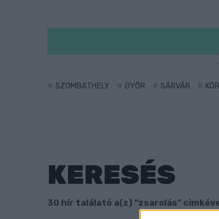
SZOMBATHELY
GYŐR
SÁRVÁR
KÖ
KERESÉS
30 hír találató a(z) "zsarolás" cimkéve