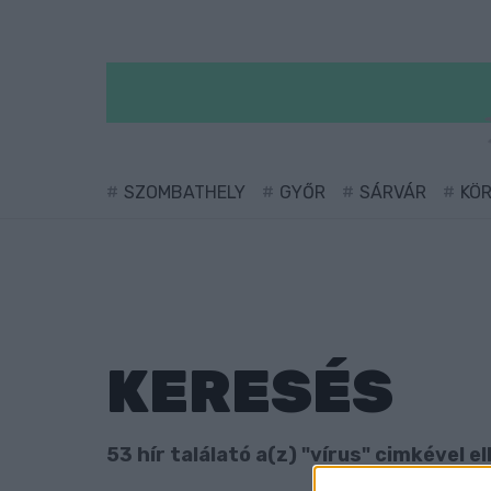
SZOMBATHELY
GYŐR
SÁRVÁR
KÖ
KERESÉS
53 hír találató a(z) "vírus" cimkével el