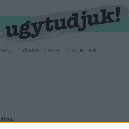
RMEND
KŐSZEG
SPORT
ZÖLD HÍREK
látva.