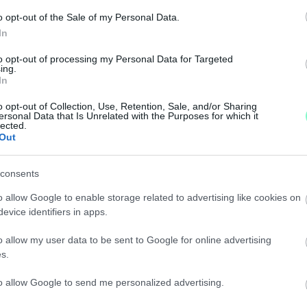
a csinálja.
o opt-out of the Sale of my Personal Data.
In
GYI VÉSZHELYZETET
to opt-out of processing my Personal Data for Targeted
ing.
In
att.
o opt-out of Collection, Use, Retention, Sale, and/or Sharing
ersonal Data that Is Unrelated with the Purposes for which it
RONAVÍRUS ELLENI KAMU VÉDŐOLTÁSOK
lected.
Out
consents
o allow Google to enable storage related to advertising like cookies on
SZABÁLYOK BETARTÁSA PILLANATNYILAG AZ EGYE
evice identifiers in apps.
o allow my user data to be sent to Google for online advertising
s.
to allow Google to send me personalized advertising.