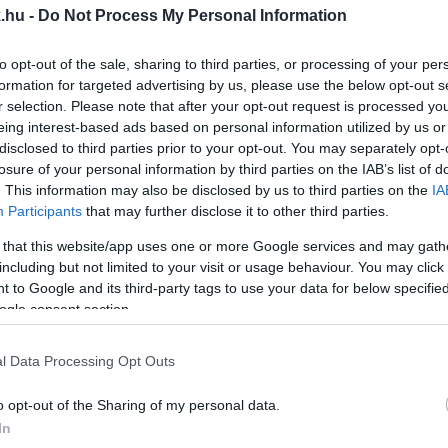
.hu -
Do Not Process My Personal Information
AI TAXIS A KORONAVÍRUS ELLEN
to opt-out of the sale, sharing to third parties, or processing of your per
formation for targeted advertising by us, please use the below opt-out s
legondolunk.
r selection. Please note that after your opt-out request is processed y
eing interest-based ads based on personal information utilized by us or
LUENZAJÁRVÁNY VISZONT VAN MAGYARORSZÁGON
disclosed to third parties prior to your opt-out. You may separately opt-
losure of your personal information by third parties on the IAB’s list of
. This information may also be disclosed by us to third parties on the
IA
Participants
that may further disclose it to other third parties.
i megbetegedéseket.
 that this website/app uses one or more Google services and may gath
TEGSÉGBE A JÁRVÁNYRA AZ ELSŐK KÖZÖTT FIGY
including but not limited to your visit or usage behaviour. You may click 
 to Google and its third-party tags to use your data for below specifi
ogle consent section.
rjesszen rémhíreket.
l Data Processing Opt Outs
AVÍRUST EGY BRIT FÉRFI
o opt-out of the Sharing of my personal data.
In