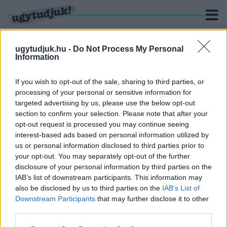
ugytudjuk.hu -
Do Not Process My Personal
Information
KERESÉS
If you wish to opt-out of the sale, sharing to third parties, or
processing of your personal or sensitive information for
4 hír találató a(z) "vármegye" cimkével ellátva.
targeted advertising by us, please use the below opt-out
section to confirm your selection. Please note that after your
opt-out request is processed you may continue seeing
HÁT MEGKEZDŐDÖTT: A TISZA A FŐISPÁN ÉS A
interest-based ads based on personal information utilized by
VÁRMEGYE KIFEJEZÉSEK FELSZÁMOLÁSÁT
us or personal information disclosed to third parties prior to
KEZDEMÉNYEZI
your opt-out. You may separately opt-out of the further
2026. július. 02. 15:13
disclosure of your personal information by third parties on the
Kormánymegbízottak és megyék lesznek ismét helyettük.
IAB’s list of downstream participants. This information may
ÁTMENT A VÁRMEGYE AZ ORSZÁGGYŰLÉSEN
also be disclosed by us to third parties on the
IAB’s List of
Downstream Participants
that may further disclose it to other
2022. július. 19. 11:42
third parties.
A jövőben egy napon tartják az önkormányzati és európai
parlamenti választást.
Please note that this website/app uses one or more Google