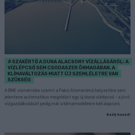
SZAKÉRTŐ A DUNA ALACSONY VÍZÁLLÁSÁRÓL: A
VÍZLÉPCSŐ SEM CSODASZER ÖNMAGÁBAN, A
KLÍMAVÁLTOZÁS MIATT ÚJ SZEMLÉLETRE VAN
SZÜKSÉG
A BME vízmérnöke szerint a Paksi Atomerőmű helyzetére sem
jelentene automatikus megoldást egy új dunai vízlépcső - a jövő
vízgazdálkodását pedig már a klímamodellekre kell alapozni.
Szólj hozzá!