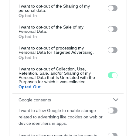
TÁRLATVEZETÉSEK, WORKSHOP ÉS
not limited to your visit or usage behaviour. You may click to
I want to opt-out of the Sharing of my
KÖZÖNSÉGTALÁLKOZÓ VÁRJA A LÁTOGATÓKAT A
personal data.
grant or deny consent to Google and its third-party tags to
Opted In
GYŐRI RÓMER MÚZEUMBAN
use your data for below specified purposes in below Google
consent section.
I want to opt-out of the Sale of my
Ingyenes programokkal és különleges kiállításokkal készülnek a
Personal Data.
hét második felére, a hőségriadó idején ráadásul a Várkazamata
Opted In
– Kőtár is díjmentesen látogatható.
I want to opt-out of processing my
Szólj hozzá!
Personal Data for Targeted Advertising.
Opted In
I want to opt-out of Collection, Use,
Retention, Sale, and/or Sharing of my
Personal Data that Is Unrelated with the
Purposes for which it was collected.
Opted Out
Google consents
I want to allow Google to enable storage
related to advertising like cookies on web or
device identifiers in apps.
I want to allow my user data to be sent to