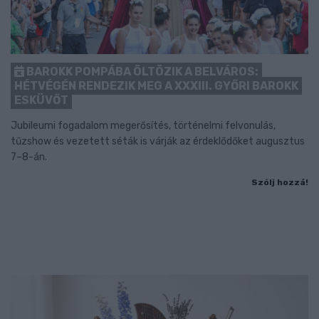
BAROKK POMPÁBA ÖLTÖZIK A BELVÁROS:
HÉTVÉGÉN RENDEZIK MEG A XXXIII. GYŐRI BAROKK
ESKÜVŐT
Jubileumi fogadalom megerősítés, történelmi felvonulás,
tűzshow és vezetett séták is várják az érdeklődőket augusztus
7–8-án.
Szólj hozzá!