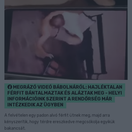
MEGRÁZÓ VIDEÓ BÁBOLNÁRÓL: HAJLÉKTALAN
FÉRFIT BÁNTALMAZTAK ÉS ALÁZTAK MEG - HELYI
INFORMÁCIÓINK SZERINT A RENDŐRSÉG MÁR
INTÉZKEDIK AZ ÜGYBEN
A felvételen egy padon alvó férfit ütnek meg, majd arra
kényszerítik, hogy térdre ereszkedve megcsókolja egyikük
bakancsát.