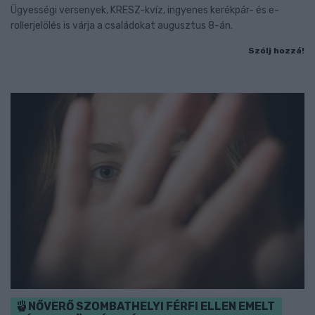
Ügyességi versenyek, KRESZ-kvíz, ingyenes kerékpár- és e-
rollerjelölés is várja a családokat augusztus 8-án.
Szólj hozzá!
NŐVERŐ SZOMBATHELYI FÉRFI ELLEN EMELT