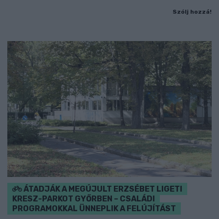
Szólj hozzá!
ÁTADJÁK A MEGÚJULT ERZSÉBET LIGETI
KRESZ-PARKOT GYŐRBEN – CSALÁDI
PROGRAMOKKAL ÜNNEPLIK A FELÚJÍTÁST