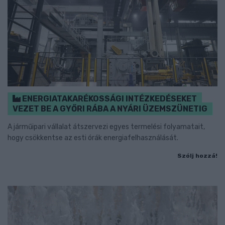
ENERGIATAKARÉKOSSÁGI INTÉZKEDÉSEKET
VEZET BE A GYŐRI RÁBA A NYÁRI ÜZEMSZÜNETIG
A járműipari vállalat átszervezi egyes termelési folyamatait,
hogy csökkentse az esti órák energiafelhasználását.
Szólj hozzá!