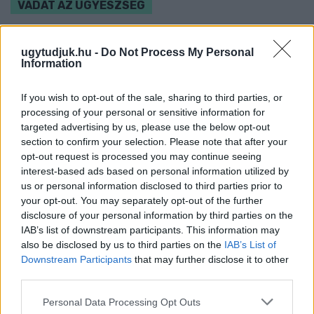
VÁDAT AZ ÜGYÉSZSÉG
A férfi a nyílt utcán kezdte verni áldozatát.
ugytudjuk.hu -
Do Not Process My Personal
Szólj hozzá!
Information
If you wish to opt-out of the sale, sharing to third parties, or
processing of your personal or sensitive information for
targeted advertising by us, please use the below opt-out
section to confirm your selection. Please note that after your
opt-out request is processed you may continue seeing
interest-based ads based on personal information utilized by
us or personal information disclosed to third parties prior to
your opt-out. You may separately opt-out of the further
disclosure of your personal information by third parties on the
IAB’s list of downstream participants. This information may
also be disclosed by us to third parties on the
IAB’s List of
Downstream Participants
that may further disclose it to other
third parties.
Please note that this website/app uses one or more Google
Personal Data Processing Opt Outs
A RÓMAIAKTÓL AZ AGYAGKATONÁKIG –
services and may gather and store information including but