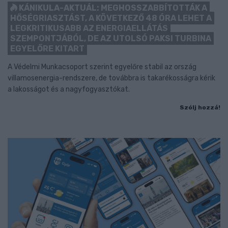
KÁNIKULA-AKTUÁL: MEGHOSSZABBÍTOTTÁK A
HŐSÉGRIASZTÁST, A KÖVETKEZŐ 48 ÓRA LEHET A
LEGKRITIKUSABB AZ ENERGIAELLÁTÁS
SZEMPONTJÁBÓL, DE AZ UTOLSÓ PAKSI TURBINA
EGYELŐRE KITART
A Védelmi Munkacsoport szerint egyelőre stabil az ország
villamosenergia-rendszere, de továbbra is takarékosságra kérik
a lakosságot és a nagyfogyasztókat.
Szólj hozzá!