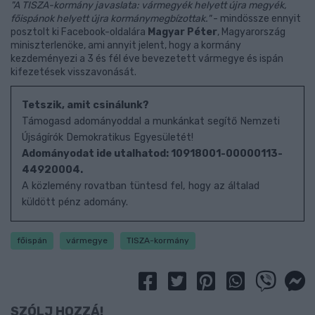
"A TISZA-kormány javaslata: vármegyék helyett újra megyék,
főispánok helyett újra kormánymegbízottak."
- mindössze ennyit
posztolt ki Facebook-oldalára
Magyar Péter
, Magyarország
miniszterlenöke, ami annyit jelent, hogy a kormány
kezdeményezi a 3 és fél éve bevezetett vármegye és ispán
kifezetések visszavonását.
Tetszik, amit csinálunk?
Támogasd adományoddal a munkánkat segítő Nemzeti
Újságírók Demokratikus Egyesületét!
Adományodat ide utalhatod: 10918001-00000113-
44920004.
A közlemény rovatban tüntesd fel, hogy az általad
küldött pénz adomány.
főispán
vármegye
TISZA-kormány
SZÓLJ HOZZÁ!