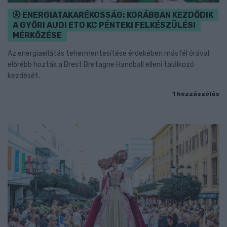
ENERGIATAKARÉKOSSÁG: KORÁBBAN KEZDŐDIK
A GYŐRI AUDI ETO KC PÉNTEKI FELKÉSZÜLÉSI
MÉRKŐZÉSE
Az energiaellátás tehermentesítése érdekében másfél órával
előrébb hozták a Brest Bretagne Handball elleni találkozó
kezdését.
1 hozzászólás