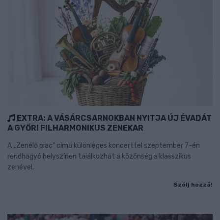
EXTRA: A VÁSÁRCSARNOKBAN NYITJA ÚJ ÉVADÁT
A GYŐRI FILHARMONIKUS ZENEKAR
A „Zenélő piac” című különleges koncerttel szeptember 7-én
rendhagyó helyszínen találkozhat a közönség a klasszikus
zenével.
Szólj hozzá!