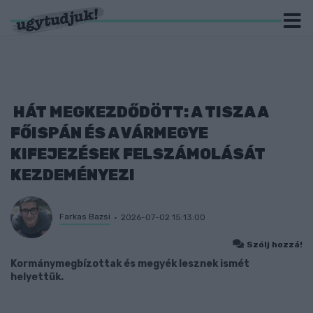
HÁT MEGKEZDŐDÖTT: A TISZA A
FŐISPÁN ÉS A VÁRMEGYE
KIFEJEZÉSEK FELSZÁMOLÁSÁT
KEZDEMÉNYEZI
Farkas Bazsi
2026-07-02 15:13:00
Szólj hozzá!
Kormánymegbízottak és megyék lesznek ismét
helyettük.