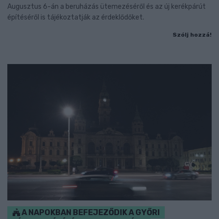
Augusztus 6-án a beruházás ütemezéséről és az új kerékpárút
építéséről is tájékoztatják az érdeklődőket.
Szólj hozzá!
A NAPOKBAN BEFEJEZŐDIK A GYŐRI