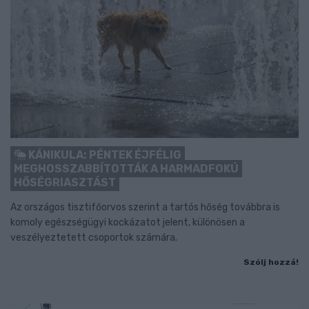
KÁNIKULA: PÉNTEK ÉJFÉLIG
MEGHOSSZABBÍTOTTÁK A HARMADFOKÚ
HŐSÉGRIASZTÁST
Az országos tisztifőorvos szerint a tartós hőség továbbra is
komoly egészségügyi kockázatot jelent, különösen a
veszélyeztetett csoportok számára.
Szólj hozzá!