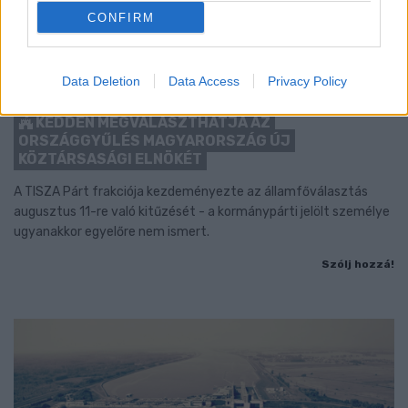
CONFIRM
Data Deletion
Data Access
Privacy Policy
KEDDEN MEGVÁLASZTHATJA AZ
ORSZÁGGYŰLÉS MAGYARORSZÁG ÚJ
KÖZTÁRSASÁGI ELNÖKÉT
A TISZA Párt frakciója kezdeményezte az államfőválasztás
augusztus 11-re való kitűzését - a kormánypárti jelölt személye
ugyanakkor egyelőre nem ismert.
Szólj hozzá!