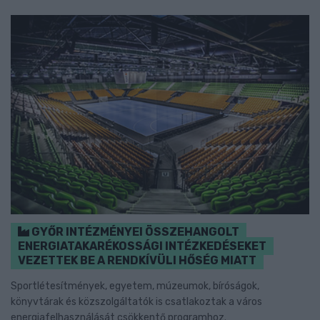
GYŐR INTÉZMÉNYEI ÖSSZEHANGOLT
ENERGIATAKARÉKOSSÁGI INTÉZKEDÉSEKET
VEZETTEK BE A RENDKÍVÜLI HŐSÉG MIATT
Sportlétesítmények, egyetem, múzeumok, bíróságok,
könyvtárak és közszolgáltatók is csatlakoztak a város
energiafelhasználását csökkentő programhoz.