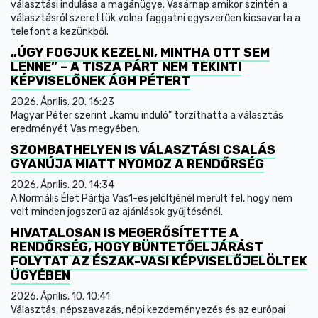
választási indulása a magánügye. Vasárnap amikor szintén a
választásról szerettük volna faggatni egyszerűen kicsavarta a
telefont a kezünkből.
„ÚGY FOGJUK KEZELNI, MINTHA OTT SEM
LENNE” – A TISZA PÁRT NEM TEKINTI
KÉPVISELŐNEK ÁGH PÉTERT
2026. Április. 20. 16:23
Magyar Péter szerint „kamu induló” torzíthatta a választás
eredményét Vas megyében.
SZOMBATHELYEN IS VÁLASZTÁSI CSALÁS
GYANÚJA MIATT NYOMOZ A RENDŐRSÉG
2026. Április. 20. 14:34
A Normális Élet Pártja Vas1-es jelöltjénél merült fel, hogy nem
volt minden jogszerű az ajánlások gyűjtésénél.
HIVATALOSAN IS MEGERŐSÍTETTE A
RENDŐRSÉG, HOGY BÜNTETŐELJÁRÁST
FOLYTAT AZ ÉSZAK-VASI KÉPVISELŐJELÖLTEK
ÜGYÉBEN
2026. Április. 10. 10:41
Választás, népszavazás, népi kezdeményezés és az európai