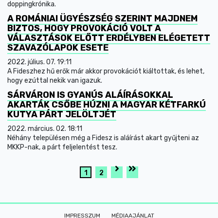
doppingkrónika.
A ROMÁNIAI ÜGYÉSZSÉG SZERINT MAJDNEM
BIZTOS, HOGY PROVOKÁCIÓ VOLT A
VÁLASZTÁSOK ELŐTT ERDÉLYBEN ELÉGETETT
SZAVAZÓLAPOK ESETE
2022. július. 07. 19:11
A Fideszhez hű erők már akkor provokációt kiáltottak, és lehet,
hogy ezúttal nekik van igazuk.
SÁRVÁRON IS GYANÚS ALÁÍRÁSOKKAL
AKARTÁK CSŐBE HÚZNI A MAGYAR KÉTFARKÚ
KUTYA PÁRT JELÖLTJÉT
2022. március. 02. 18:11
Néhány településen még a Fidesz is aláírást akart gyűjteni az
MKKP-nak, a párt feljelentést tesz.
1
2
IMPRESSZUM
MÉDIAAJÁNLAT