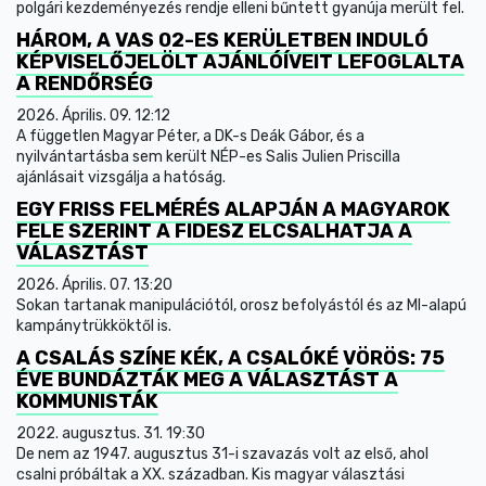
polgári kezdeményezés rendje elleni bűntett gyanúja merült fel.
HÁROM, A VAS 02-ES KERÜLETBEN INDULÓ
KÉPVISELŐJELÖLT AJÁNLÓÍVEIT LEFOGLALTA
A RENDŐRSÉG
2026. Április. 09. 12:12
A független Magyar Péter, a DK-s Deák Gábor, és a
nyilvántartásba sem került NÉP-es Salis Julien Priscilla
ajánlásait vizsgálja a hatóság.
EGY FRISS FELMÉRÉS ALAPJÁN A MAGYAROK
FELE SZERINT A FIDESZ ELCSALHATJA A
VÁLASZTÁST
2026. Április. 07. 13:20
Sokan tartanak manipulációtól, orosz befolyástól és az MI-alapú
kampánytrükköktől is.
A CSALÁS SZÍNE KÉK, A CSALÓKÉ VÖRÖS: 75
ÉVE BUNDÁZTÁK MEG A VÁLASZTÁST A
KOMMUNISTÁK
2022. augusztus. 31. 19:30
De nem az 1947. augusztus 31-i szavazás volt az első, ahol
csalni próbáltak a XX. században. Kis magyar választási