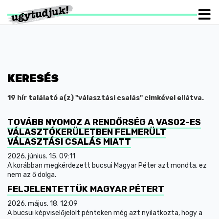
KERESÉS
19 hír találató a(z) "választási csalás" cimkével ellátva.
TOVÁBB NYOMOZ A RENDŐRSÉG A VAS02-ES
VÁLASZTÓKERÜLETBEN FELMERÜLT
VÁLASZTÁSI CSALÁS MIATT
2026. június. 15. 09:11
A korábban megkérdezett bucsui Magyar Péter azt mondta, ez
nem az ő dolga.
FELJELENTETTÜK MAGYAR PÉTERT
2026. május. 18. 12:09
A bucsui képviselőjelölt pénteken még azt nyilatkozta, hogy a