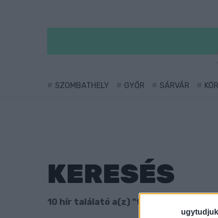
SZOMBATHELY
GYŐR
SÁRVÁR
KÖ
KERESÉS
10 hír találató a(z) "triatlon" cimkével
ugytudjuk