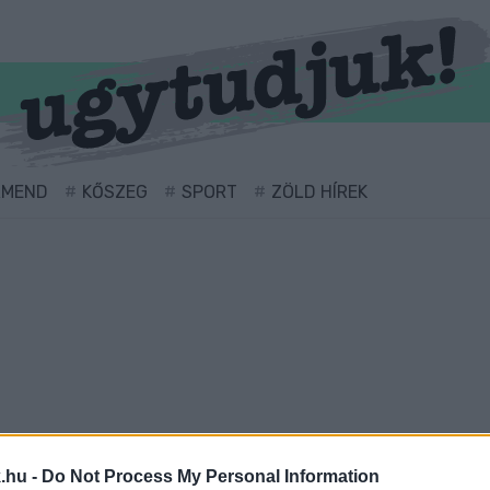
RMEND
KŐSZEG
SPORT
ZÖLD HÍREK
 ellátva.
.hu -
Do Not Process My Personal Information