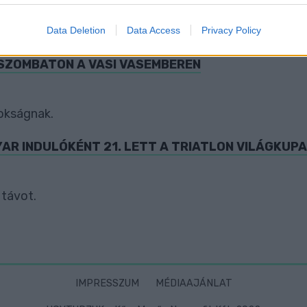
evice identifiers in apps.
Data Deletion
Data Access
Privacy Policy
o allow Google to enable storage related to functionality of the website
SZOMBATON A VASI VASEMBEREN
o allow Google to enable storage related to personalization.
o allow Google to enable storage related to security, including
okságnak.
cation functionality and fraud prevention, and other user protection.
R INDULÓKÉNT 21. LETT A TRIATLON VILÁGKUP
 távot.
IMPRESSZUM
MÉDIAAJÁNLAT