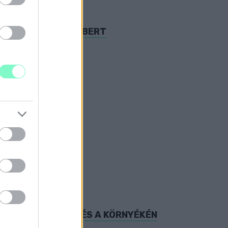
YT, A VASI VASEMBERT
 SZOMBATHELYEN ÉS A KÖRNYÉKÉN