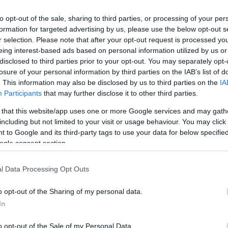
NNI!
to opt-out of the sale, sharing to third parties, or processing of your per
formation for targeted advertising by us, please use the below opt-out s
r selection. Please note that after your opt-out request is processed y
eing interest-based ads based on personal information utilized by us or
bathelyi triatlon versenyre.
disclosed to third parties prior to your opt-out. You may separately opt-
losure of your personal information by third parties on the IAB’s list of
THELYI VASI VASEMBER TRIATLON VERSENY EGYI
. This information may also be disclosed by us to third parties on the
IA
Participants
that may further disclose it to other third parties.
 that this website/app uses one or more Google services and may gath
holttestet.
including but not limited to your visit or usage behaviour. You may click 
 to Google and its third-party tags to use your data for below specifi
NYT RENDEZIK SZOMBATON SZOMBATHELYEN
ogle consent section.
l Data Processing Opt Outs
o opt-out of the Sharing of my personal data.
 VASI VASEMBER NEVEZÉSI LISTÁJA
In
o opt-out of the Sale of my Personal Data.