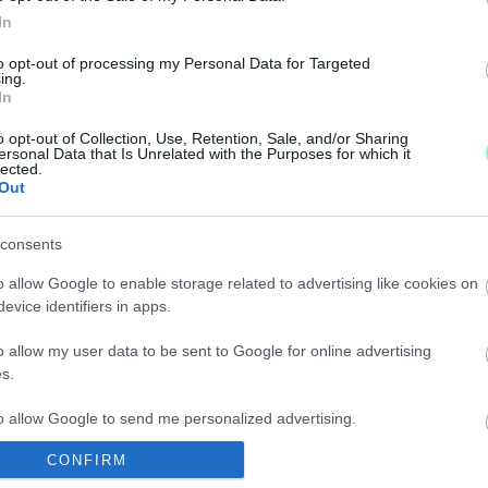
 8 jelentkezést a szervezők.
In
to opt-out of processing my Personal Data for Targeted
EG A LEGENDÁS SZOMBATHELYI TRIATLON VERSEN
ing.
In
o opt-out of Collection, Use, Retention, Sale, and/or Sharing
ersonal Data that Is Unrelated with the Purposes for which it
lected.
Out
DŐPONTJA
consents
o allow Google to enable storage related to advertising like cookies on
evice identifiers in apps.
A HAWAII LESZ
o allow my user data to be sent to Google for online advertising
s.
to allow Google to send me personalized advertising.
ORLÁTOZÁSRA KELL SZÁMÍTANI MOST SZOMBATON
CONFIRM
o allow Google to enable storage related to analytics like cookies on