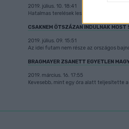
web or d
2019. július. 10. 18:41
Hatalmas terelések lesznek.
I want t
or app.
CSAKNEM ÖTSZÁZAN INDULNAK MOST 
I want t
2019. július. 09. 15:51
I want t
Az idei futam nem része az országos bajn
authenti
BRAGMAYER ZSANETT EGYETLEN MAGYA
2019. március. 16. 17:55
Kevesebb, mint egy óra alatt teljesítette a