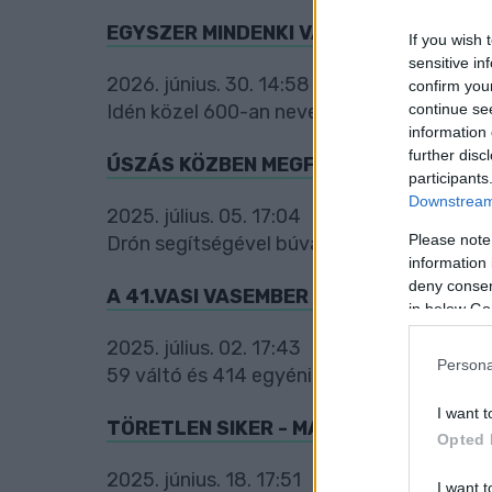
EGYSZER MINDENKI VASEMBER AKAR LE
If you wish 
sensitive in
2026. június. 30. 14:58
confirm you
continue se
Idén közel 600-an neveztek a 42 éves szom
information 
further disc
ÚSZÁS KÖZBEN MEGFULLADT A SZOMBA
participants
Downstream 
2025. július. 05. 17:04
Please note
Drón segítségével búvárok találták meg a 
information 
deny consent
A 41.VASI VASEMBER TRIATLONVERSE
in below Go
2025. július. 02. 17:43
Persona
59 váltó és 414 egyéni induló áll rajthoz.
I want t
TÖRETLEN SIKER - MÁR MOST BETELT A
Opted 
2025. június. 18. 17:51
I want t