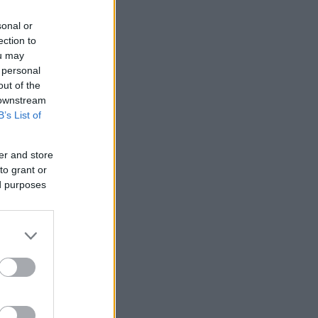
sonal or
ection to
ou may
 personal
out of the
 downstream
K INDULÓJA
B’s List of
er and store
to grant or
ed purposes