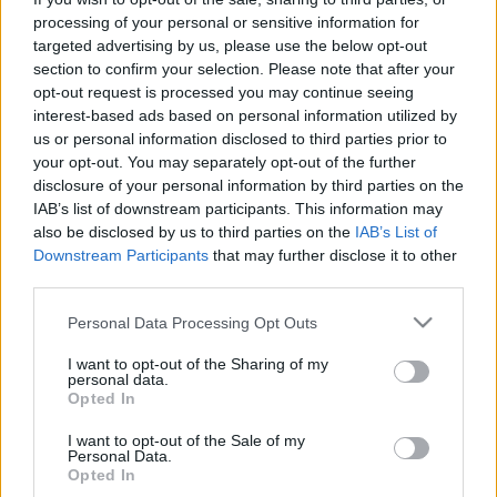
HAZÁNK “BARNA INGESEINEK” A
processing of your personal or sensitive information for
BŰNVADÁSZOKNAK AZ UTCAI HIRDETÉSEI
targeted advertising by us, please use the below opt-out
section to confirm your selection. Please note that after your
2026. február. 13. 16:04
opt-out request is processed you may continue seeing
A "Rend Pártján", hirdetik a plakátok.
interest-based ads based on personal information utilized by
TOROCZKAI LÁSZLÓ REAGÁLT MAGYAR PÉTER
us or personal information disclosed to third parties prior to
FELVETÉSÉRE - SZERINTE MIND A TISZA, MIND
your opt-out. You may separately opt-out of the further
A FIDESZ AZ Ő SZAVAZÓIRA HAJT
disclosure of your personal information by third parties on the
2026. január. 26. 16:39
IAB’s list of downstream participants. This information may
A Mi Hazánk elnöke hárompárti Országgyűlésre készül.
also be disclosed by us to third parties on the
IAB’s List of
Downstream Participants
that may further disclose it to other
ORBÁN VIKTOR 23% - MAGYAR PÉTER 50%
third parties.
2025. november. 17. 09:18
Nagyon vezet a Tisza Párt elnöke a politikusok népszerűségi
Please note that this website/app uses one or more Google
Personal Data Processing Opt Outs
versenyében.
services and may gather and store information including but
A MI HAZÁNK AZONNAL ALÁÍRNÁ A TISZA
not limited to your visit or usage behaviour. You may click to
I want to opt-out of the Sharing of my
personal data.
ETIKAI KÓDEXÉT, HA AZ ÉRINTENÉ A
grant or deny consent to Google and its third-party tags to
Opted In
FACEBOOK POLITIKAI BEFOLYÁSÁT IS
use your data for below specified purposes in below Google
consent section.
I want to opt-out of the Sale of my
2025. november. 12. 08:11
Personal Data.
Toroczkaiék hét ponttal egészítenék ki a többpárti
Opted In
megállapodást.