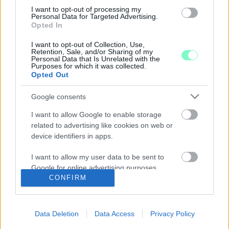
MÁR TOROCZKAI LÁSZLÓ IS ÚGY ÉREZTE,
I want to opt-out of processing my
Personal Data for Targeted Advertising.
HOGY KI KELL ÁLLNI A RENDŐRSÉG ÁLTAL
Opted In
MEGGYANÚSÍTOTT BŰNVADÁSZOK MELLETT
I want to opt-out of Collection, Use,
2025. október. 29. 16:59
Retention, Sale, and/or Sharing of my
Évente milliókkal támogatja a Mi Hazánk pártalapítványa a
Personal Data that Is Unrelated with the
Bűnvadászokat is kiállító Magyar Önvédelmi Egyesületet.
Purposes for which it was collected.
Opted Out
MILYEN WHO-S SZERZŐDÉS AZ, AMIT
TOROCZKAIÉK NAGYON ÁTNÉZETNÉNEK?
Google consents
2022. május. 10. 18:16
I want to allow Google to enable storage
Mit lehet tudni arról a WHO-s szerződésről, ami Toroczkai
Lászlóék szerint kicsavarná a világjárványok kezelését a
related to advertising like cookies on web or
kormányok kezéből?
device identifiers in apps.
AZ ELLENZÉKI PÁRTOK SZERINT ARÁNYTALAN
I want to allow my user data to be sent to
A PARLAMENTI TISZTSÉGEK ELOSZTÁSA
Google for online advertising purposes.
2022. Április. 27. 13:37
CONFIRM
A bizottsági tisztségek és helyek harmadát, míg a jegyzői helyek
I want to allow Google to send me
felét ajánlották fel a kormánypártok az ellenzéknek.
personalized advertising.
SÁRGA LETT A PARADICSOM, AVAGY ÚJ ERŐK
Data Deletion
Data Access
Privacy Policy
JELENHETNEK MEG A JOBBOLDALON
I want to allow Google to enable storage