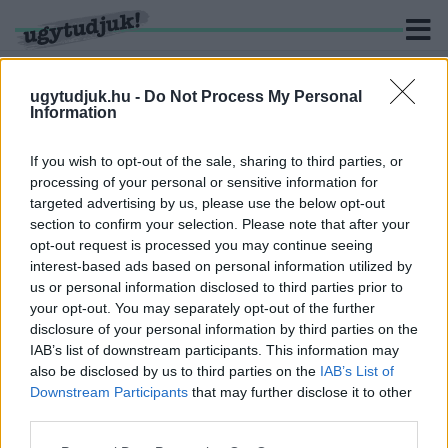
ugytudjuk.hu -
Do Not Process My Personal
Information
KERESÉS
If you wish to opt-out of the sale, sharing to third parties, or
processing of your personal or sensitive information for
3 hír találató a(z) "szennyvízcsatorna" cimkével ellátva.
targeted advertising by us, please use the below opt-out
section to confirm your selection. Please note that after your
opt-out request is processed you may continue seeing
VASIVÍZ: AZ OLADI PLATÓ
interest-based ads based on personal information utilized by
SZENNYVÍZELVEZETŐ RENDSZERE JELEN
us or personal information disclosed to third parties prior to
ÁLLAPOTÁBAN NEM ALKALMAS ARRA, HOGY
KÖZMŰKÉNT A TÁRSASÁGUNK
your opt-out. You may separately opt-out of the further
ÜZEMELTETÉSRE ÁTVEGYE
disclosure of your personal information by third parties on the
IAB’s list of downstream participants. This information may
2026. június. 26. 10:55
also be disclosed by us to third parties on the
IAB’s List of
A víziközmű szolgáltató nem is lát arra esélyt, hogy a
Downstream Participants
that may further disclose it to other
közeljövőben az átvétel megtörténhessen. Amennyiben a
third parties.
társulás megszűnik, úgy az átvétel szinte ellehetetlenülne.
SÁRÁSIAK FIGYELEM! SZERDÁN LAKOSSÁGI
Please note that this website/app uses one or more Google