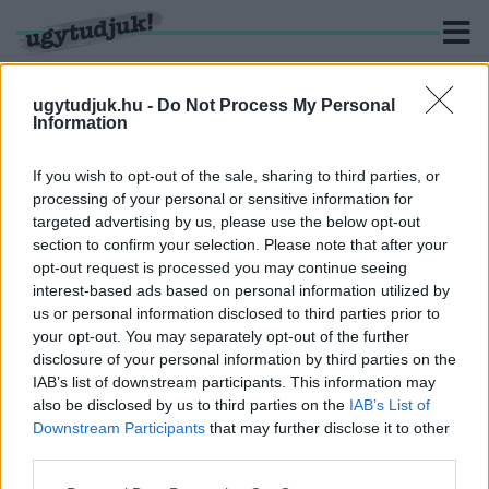
ugytudjuk.hu -
Do Not Process My Personal
Information
KERESÉS
If you wish to opt-out of the sale, sharing to third parties, or
processing of your personal or sensitive information for
3 hír találató a(z) "Stompová Viktória" cimkével ellátva.
targeted advertising by us, please use the below opt-out
section to confirm your selection. Please note that after your
opt-out request is processed you may continue seeing
MAGYAR PÉTER: ÁGH PÉTER CSALÁSSAL
interest-based ads based on personal information utilized by
NYERT. NEM ISMERJÜK EL LEGITIM
us or personal information disclosed to third parties prior to
KÉPVISELŐNEK!
your opt-out. You may separately opt-out of the further
2026. Április. 18. 14:13
disclosure of your personal information by third parties on the
A TISZA elnöke felszólította a fideszes képviselőt, hogy ne
IAB’s list of downstream participants. This information may
vegye fel a mandátumát, és ezzel legyen új választás a
also be disclosed by us to third parties on the
IAB’s List of
választókerületben.
Downstream Participants
that may further disclose it to other
ELISMERTE A SÁRVÁR LENDÜLETBEN
third parties.
FACEBOOK-OLDAL EGYIK ADMINJA, HOGY
VALÓBAN LETILTANAK EGYES
Please note that this website/app uses one or more Google