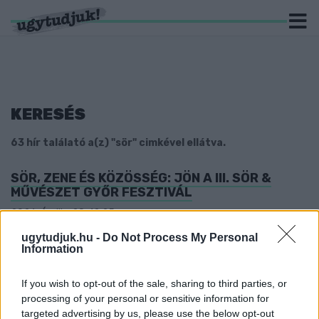
KERESÉS
63 hír találató a(z) "sör" cimkével ellátva.
SÖR, ZENE ÉS KÖZÖSSÉG: JÖN A III. SÖR &
MŰVÉSZET GYŐR FESZTIVÁL
2026. Április. 28. 12:25
A szervezők idén is négynapos, ingyenes belvárosi programokkall
ugytudjuk.hu -
Do Not Process My Personal
készülnek.
Information
NARANCSOS ÉDES NEDŰ, ÉS VISSZAFOGOTT
IPA A DREHER LEGÚJABB ALKOTÁSA
If you wish to opt-out of the sale, sharing to third parties, or
2026. március. 20. 11:38
processing of your personal or sensitive information for
Leteszteltük az egyik legnagyobb magyarországi nagyüzemi
targeted advertising by us, please use the below opt-out