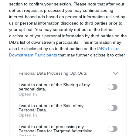
sörfőzde két új termékét.
section to confirm your selection. Please note that after your
HIVATALOS: A GURI SERHÁZ EBBEN A
opt-out request is processed you may continue seeing
FORMÁJÁBAN MEGSZŰNIK SZOMBATHELYEN
interest-based ads based on personal information utilized by
us or personal information disclosed to third parties prior to
2026. január. 20. 16:41
your opt-out. You may separately opt-out of the further
Új brandet épít a söröző csapata. Kisüzemi, német és cseh sörök
disclosure of your personal information by third parties on the
kerülnek a csapra.
IAB’s list of downstream participants. This information may
MEGSZŰNIK SZOMBATHELYEN A GURI
also be disclosed by us to third parties on the
IAB’s List of
Downstream Participants
that may further disclose it to other
2026. január. 19. 18:42
Soroljuk az okokat, meg fogsz lepődni!
third parties.
600 KORSÓ SÖRT CSAPOLTAK KI KÖRMENDEN,
Please note that this website/app uses one or more Google
Personal Data Processing Opt Outs
SIKERÜLT A REKORDKÍSÉRLET
services and may gather and store information including but
not limited to your visit or usage behaviour. You may click to
I want to opt-out of the Sharing of my
2025. augusztus. 18. 09:48
personal data.
Senki sem maradt szomjas.
grant or deny consent to Google and its third-party tags to
Opted In
use your data for below specified purposes in below Google
SZESZT ÁRULTAK AZ ÓVODAI ZSÚRON
consent section.
SÁRVÁRON
I want to opt-out of the Sale of my
Personal Data.
2025. június. 20. 08:47
Opted In
A minden évben megtartott jótékonysági délutánon a büféből
befolyt összeggel az intézmény alapítványát támogatják. Most
I want to opt-out of processing my
Personal Data for Targeted Advertising.
egy kicsit bővült a kínálat.
Opted In