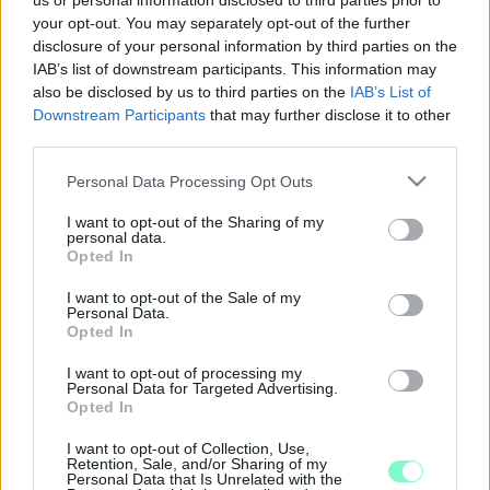
us or personal information disclosed to third parties prior to
2022. február. 19. 08:46
your opt-out. You may separately opt-out of the further
Egyszeri pénzt lesz, a választások évében 4 milliárd forintot
disclosure of your personal information by third parties on the
osztanak szét közöttük. A miniszter szerint Brüsszel bezzeg
IAB’s list of downstream participants. This information may
nem segít.
also be disclosed by us to third parties on the
IAB’s List of
A VILÁGON ELŐSZÖR KAPOTT EMBER
Downstream Participants
that may further disclose it to other
GÉNMÓDOSÍTOTT SERTÉSSZÍVET
third parties.
2022. január. 11. 17:59
Please note that this website/app uses one or more Google
Egy lépéssel közelebb kerültünk a szervhiány okozta válság
Personal Data Processing Opt Outs
megoldásához.
services and may gather and store information including but
not limited to your visit or usage behaviour. You may click to
I want to opt-out of the Sharing of my
KAMPÁNY INDUL A SERTÉS- ÉS
personal data.
grant or deny consent to Google and its third-party tags to
MANGALICAFOGYASZTÁS NÉPSZERŰSÍTÉSÉRE
Opted In
use your data for below specified purposes in below Google
2021. február. 03. 11:31
consent section.
I want to opt-out of the Sale of my
Itt a kezem, nem disznóláb!
Personal Data.
Opted In
MALAC SZALADGÁLT AZ M85-ÖS FŐÚTON
HAJNALBAN
I want to opt-out of processing my
Personal Data for Targeted Advertising.
2020. december. 04. 08:34
Opted In
Farkas fújhatta el a házát?
KÓSTOLTATÁSSAL NÉPSZERŰSÍTENÉK A
I want to opt-out of Collection, Use,
Retention, Sale, and/or Sharing of my
SERTÉSHÚSFOGYASZTÁST
Personal Data that Is Unrelated with the