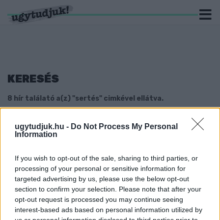
KERESÉS
8 hír találató a(z) "sertés" cimkével ellátva.
RÁBAPORDÁNYRÓL A 60 KILOMÉTERRE FEKVŐ
ugytudjuk.hu -
Do Not Process My Personal
PERESZTEGRE VISZIK A SZÁJ-, ÉS
Information
KÖRÖMFÁJÁSSAL FERTŐZÖTT, LEÖLT
ÁLLATOKAT ELFÖLDELNI
If you wish to opt-out of the sale, sharing to third parties, or
2025. Április. 18. 00:20
processing of your personal or sensitive information for
Akárcsak korábban Bábolnán, itt sem értesítették előre a
targeted advertising by us, please use the below opt-out
helyieket.
section to confirm your selection. Please note that after your
20 EZER FORINTOT KAPNAK A SERTÉSTARTÓK
opt-out request is processed you may continue seeing
KOCÁNKÉNT
interest-based ads based on personal information utilized by