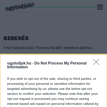
KERESÉS
9 hír találató a(z) "Savaria Szálló" cimkével ellátva.
NETTÓ 939 MILLIÓ FORINTÉRT ÁRULJÁK A
ugytudjuk.hu -
Do Not Process My Personal
SZOMBATHELYI NAGYSZÁLLÓT
Information
2024. július. 16. 06:55
Az épület hasznosítására különösebb előírás nincsen, a külső
If you wish to opt-out of the sale, sharing to third parties, or
megjelenésén azonban nem lehet változtatni.
processing of your personal or sensitive information for
ISMÉT HULLANAK A CSEREPEK A
targeted advertising by us, please use the below opt-out
SZOMBATHELYI NAGYSZÁLLÓRÓL
section to confirm your selection. Please note that after your
opt-out request is processed you may continue seeing
2023. február. 05. 17:04
interest-based ads based on personal information utilized by
A viharos szél megkezdte a tetőt.