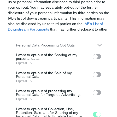
us or personal information disclosed to third parties prior to
KÖRBEKORDONOZTÁK A SAVARIA SZÁLLÓT
your opt-out. You may separately opt-out of the further
2022. október. 03. 13:12
disclosure of your personal information by third parties on the
Jó lesz vigyázni, mert eléggé leszűkült az út a Mártírok terén.
IAB’s list of downstream participants. This information may
also be disclosed by us to third parties on the
IAB’s List of
HATALMAS FALDARAB ZÚGOTT LE A
SZOMBATHELYI NAGYSZÁLLÓ HOMLOKZATRÓL
Downstream Participants
that may further disclose it to other
third parties.
2021. december. 20. 08:40
A kordont pedig elbontották, így a járókelők jelenleg nincsenek
Please note that this website/app uses one or more Google
Personal Data Processing Opt Outs
biztonságban.
services and may gather and store information including but
A SZOMBATHELYI ÖNKORMÁNYZAT EGYELŐRE
not limited to your visit or usage behaviour. You may click to
I want to opt-out of the Sharing of my
personal data.
NEM TUD RÓLA, HOGY KIFIZETTÉK-E A
grant or deny consent to Google and its third-party tags to
Opted In
NAGYSZÁLLÓ VÉTELÁRÁT
use your data for below specified purposes in below Google
consent section.
I want to opt-out of the Sale of my
2020. február. 04. 07:09
Personal Data.
Amennyiben ez nem történik meg, úgy kezdeményezik a
Opted In
felszámoló kamarai kizárását.
VALAMI NINCS RENDBEN A SZOMBATHELYI
I want to opt-out of processing my
Personal Data for Targeted Advertising.
NAGYSZÁLLÓ ELADÁSÁVAL
Opted In
2020. január. 18. 13:16
A vételárnál közel 100 millió forinttal akar többet adni egy olyan
I want to opt-out of Collection, Use,
Retention, Sale, and/or Sharing of my
cég, amelyik az elmúlt években csupán veszteséget termelt.
Personal Data that Is Unrelated with the