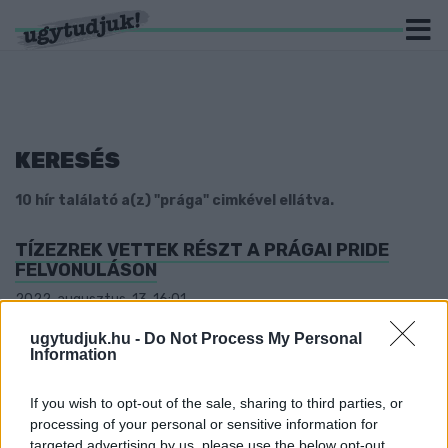
KERESÉS
10 hír találató a(z) "prága" cimkével ellátva.
TÍZEZREK VETTEK RÉSZT A PRÁGAI PRIDE
FELVONULÁSON
2022. augusztus. 13. 16:01
A menetben magyar csoportokat is látni lehetett.
ugytudjuk.hu -
Do Not Process My Personal
MAGYARORSZÁG 150 LÉLEGEZTETŐGÉPET
Information
KÜLD CSEHORSZÁGNAK
2020. október. 23. 16:57
If you wish to opt-out of the sale, sharing to third parties, or
A cseh hatóságok csütörtökön közölték, hogy Prága segítséget
processing of your personal or sensitive information for
kért az Európai Unió és a NATO tagállamaitól.
targeted advertising by us, please use the below opt-out