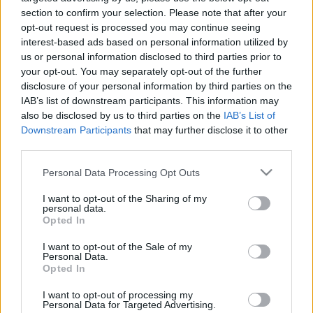
KIFÜTYÜLTÉK ORBÁNT PRÁGÁBAN
section to confirm your selection. Please note that after your
opt-out request is processed you may continue seeing
2020. január. 07. 17:07
interest-based ads based on personal information utilized by
A tüntetők transzparensekkel és dallamos füttyszóval várták a
us or personal information disclosed to third parties prior to
miniszterelnököt.
your opt-out. You may separately opt-out of the further
TŰZIJÁTÉK HELYETT FÉNYJÁTÉKKAL FOGJA
disclosure of your personal information by third parties on the
ÜNNEPELNI AZ ÚJ ÉVET PRÁGA
IAB’s list of downstream participants. This information may
2019. augusztus. 08. 19:31
also be disclosed by us to third parties on the
IAB’s List of
Nem akarják halálra rémiszteni a háziállatokat.
Downstream Participants
that may further disclose it to other
third parties.
ELBUKOTT AZ ELLENZÉK BIZALMATLANSÁGI
INDÍTVÁNYA, ANDREJ BABIS MARAD A CSEH
Please note that this website/app uses one or more Google
Personal Data Processing Opt Outs
KORMÁNYFŐ
services and may gather and store information including but
2019. június. 27. 10:52
not limited to your visit or usage behaviour. You may click to
I want to opt-out of the Sharing of my
personal data.
Vasárnap Prágában negyedmillió ember követelte a kormányfő
grant or deny consent to Google and its third-party tags to
Opted In
lemondását.
use your data for below specified purposes in below Google
VIDEÓ - SUGÁRZÓ MOSOLLYAL ÉRKEZETT A
consent section.
I want to opt-out of the Sale of my
BÍRÓSÁGRA A BÉRGYILKOS DÉR CSABA
Personal Data.
Opted In
2019. június. 06. 09:58
Valószínűleg Magyarországnak fogják kiadni Dér Csabát, akinek
I want to opt-out of processing my
kiadatását több ország is kéri. Az Alo napilap cikke szerint a
Personal Data for Targeted Advertising.