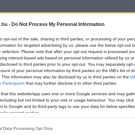
.hu -
Do Not Process My Personal Information
ármester jelentette ki.
to opt-out of the sale, sharing to third parties, or processing of your per
-ELNÖKE SZERINT 2026-BAN VÉGRE ELKEZDŐDHE
formation for targeted advertising by us, please use the below opt-out s
r selection. Please note that after your opt-out request is processed y
BAN SEMMI ILYESMIRŐL NEM TUD
eing interest-based ads based on personal information utilized by us or
disclosed to third parties prior to your opt-out. You may separately opt-
losure of your personal information by third parties on the IAB’s list of
. This information may also be disclosed by us to third parties on the
IA
ítkezés.
Participants
that may further disclose it to other third parties.
I, AKI A HVSE-BŐL JÁTÉKOSOKAT LOPKOD KI, IL
 that this website/app uses one or more Google services and may gath
including but not limited to your visit or usage behaviour. You may click 
EKNEK, A VAS MEGYEIEKNEK ÁRT.”
 to Google and its third-party tags to use your data for below specifi
ogle consent section.
az SZKKA-ban.
l Data Processing Opt Outs