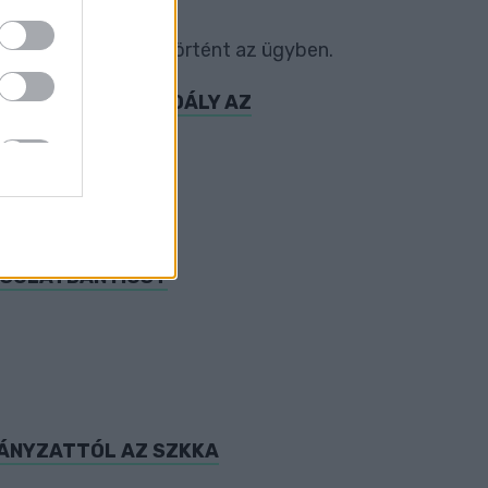
átványos dolog nem történt az ügyben.
T EL MINDEN AKADÁLY AZ
PCSOLATBAN MOST
MÁNYZATTÓL AZ SZKKA