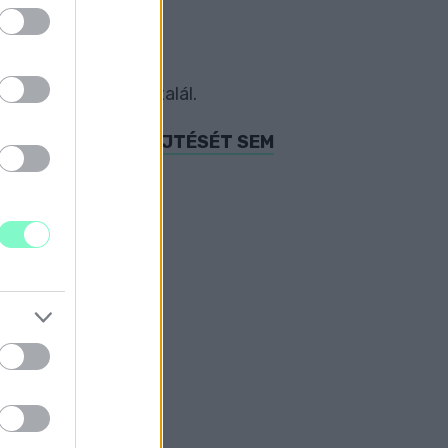
ÁSA
t mindent rendben talál.
ES PÉNZ ÖSSZEGYŰJTÉSÉT SEM
nok építése.