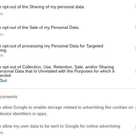
LABDA KLUB ÉS AKADÉMIA PÉNZÜGYI ÁTVILÁGÍT
o opt-out of the Sharing of my personal data.
In
o opt-out of the Sale of my Personal Data.
ányzat 40 millió forintos támogatását, ha a vizsgála
In
ZOMBATHELYI KÉZILABDA CSARNOKHOZ SZÜKSÉG
to opt-out of processing my Personal Data for Targeted
ing.
In
o opt-out of Collection, Use, Retention, Sale, and/or Sharing
ersonal Data that Is Unrelated with the Purposes for which it
lected.
y 2024 év végén, 2025 év elején indulhat meg a csar
Out
SE
consents
o allow Google to enable storage related to advertising like cookies on
en egészen biztosan nem kezdődik el a beruházás.
evice identifiers in apps.
o allow my user data to be sent to Google for online advertising
ABDACSARNOK ÜGYE?
s.