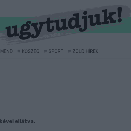
RMEND
KŐSZEG
SPORT
ZÖLD HÍREK
kével ellátva.