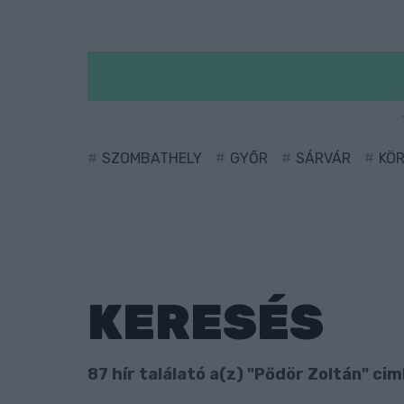
SZOMBATHELY
GYŐR
SÁRVÁR
KÖ
KERESÉS
87 hír találató a(z) "Pődör Zoltán" cim