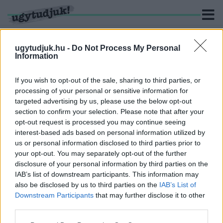
ugytudjuk.hu -
Do Not Process My Personal
Information
KERESÉS
If you wish to opt-out of the sale, sharing to third parties, or
processing of your personal or sensitive information for
3 hír találató a(z) "Petrov Iván" cimkével ellátva.
targeted advertising by us, please use the below opt-out
section to confirm your selection. Please note that after your
opt-out request is processed you may continue seeing
„EMLÉKEIM SZERINT, NEM!” – DÉZSI ÉS BORSI
interest-based ads based on personal information utilized by
UTÁN PETROV IVÁN IS FELÜLT AZ AMNÉZIA-
us or personal information disclosed to third parties prior to
VONATRA A GYHG-PER ÚJABB FELVONÁSÁN
your opt-out. You may separately opt-out of the further
2026. Április. 23. 06:36
disclosure of your personal information by third parties on the
Az is kiderült, hogy sportért felelős polgármesteri
IAB’s list of downstream participants. This information may
megbízottként a 10 ujjas, vakon gépelési tudását tudta a
also be disclosed by us to third parties on the
IAB’s List of
legjobban kamatoztatni.
Downstream Participants
that may further disclose it to other
VÁLTOZÁSOK A GYŐRI VÁROSHÁZÁN: TÁVOZIK
third parties.
CSÖRGITS LAJOS ALJEGYZŐ, ILLETVE NAGY
BALÁZS ÉS PETROV IVÁN BIZTOSOK
Please note that this website/app uses one or more Google