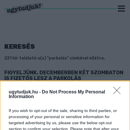
KERESÉS
221 hír találató a(z) "parkolás" cimkével ellátva.
FIGYELJÜNK, DECEMBERBEN KÉT SZOMBATON
IS FIZETŐS LESZ A PARKOLÁS
SZOMBATHELYEN!
ugytudjuk.hu -
Do Not Process My Personal
2018. november. 27. 18:39
Information
Ünnepnapokon viszont majd nem kell fizetni.
NEM CSAK MA, HOLNAP SEM KELL FIZETNI A
If you wish to opt-out of the sale, sharing to third parties, or
SZOMBATHELYI PARKOLÁSÉRT
processing of your personal or sensitive information for
2018. november. 01. 13:26
targeted advertising by us, please use the below opt-out
section to confirm your selection. Please note that after your
TE ISMERED A PLATÓS TEHERAUTÓVAL JÁRÓ