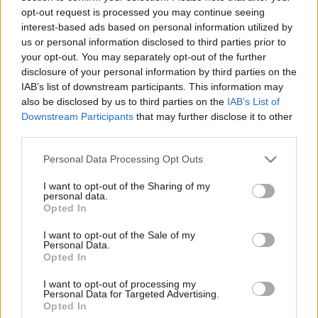
SZOMBATHELYI MOZGÁSSÉRÜLTET?
opt-out request is processed you may continue seeing
interest-based ads based on personal information utilized by
2018. október. 29. 06:49
us or personal information disclosed to third parties prior to
KÖZEL 39 EZER AUTÓ VAN MÁR
your opt-out. You may separately opt-out of the further
SZOMBATHELYEN
disclosure of your personal information by third parties on the
IAB’s list of downstream participants. This information may
2018. október. 24. 16:56
also be disclosed by us to third parties on the
IAB’s List of
212 millió forintos hiánya van a Fedett Uszodának. Ezek a
Downstream Participants
that may further disclose it to other
holnapi közgyűlés legfontosabb számai, de itt van a többi téma
is.
third parties.
HATALMAS KAMUVAL AKAR VALAKI ÜRES
Please note that this website/app uses one or more Google
Personal Data Processing Opt Outs
UTCAI PARKOLÓHELYET FENNTARTANI
services and may gather and store information including but
SZOMBATHELYEN
not limited to your visit or usage behaviour. You may click to
I want to opt-out of the Sharing of my
personal data.
grant or deny consent to Google and its third-party tags to
2018. október. 19. 06:45
Opted In
Senki se higgyen a Vörösmarty utcai ragasznak.
use your data for below specified purposes in below Google
consent section.
UGYE NEM FELEJTETTÉL EL MA
I want to opt-out of the Sale of my
Personal Data.
PARKOLÓJEGYET VENNI?
Opted In
2018. október. 13. 09:44
I want to opt-out of processing my
Mert különben bünti lesz a vége.
Personal Data for Targeted Advertising.
HATALMAS AZ ÉRDEKLŐDÉS A FIDESZ ÁLTAL
Opted In