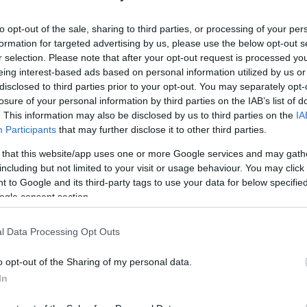
INDENKINEK JÁR A PRÉMIUM
to opt-out of the sale, sharing to third parties, or processing of your per
formation for targeted advertising by us, please use the below opt-out s
r selection. Please note that after your opt-out request is processed y
.
eing interest-based ads based on personal information utilized by us or
disclosed to third parties prior to your opt-out. You may separately opt-
losure of your personal information by third parties on the IAB’s list of
ÍJASOK SZÁMÁRA
. This information may also be disclosed by us to third parties on the
IA
Participants
that may further disclose it to other third parties.
deményezett népszavazást öt kérdésben is, többek kö
 that this website/app uses one or more Google services and may gath
hitelesített.
including but not limited to your visit or usage behaviour. You may click 
 to Google and its third-party tags to use your data for below specifi
ogle consent section.
BET-PROGRAMBÓL A FOGYATÉKOSSÁGGAL ÉLŐK ÉS
l Data Processing Opt Outs
rtot.
o opt-out of the Sharing of my personal data.
In
LENEK NYUGDÍJÁNAK 40 SZÁZALÉKÁT?