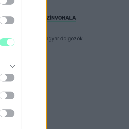
YUGDÍJASOK ÉLETSZÍNVONALA
nyugdíj előtt álló magyar dolgozók
G PÉNZE"