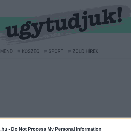
RMEND
KŐSZEG
SPORT
ZÖLD HÍREK
ellátva.
.hu -
Do Not Process My Personal Information