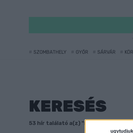
SZOMBATHELY
GYŐR
SÁRVÁR
KÖ
KERESÉS
53 hír találató a(z) "nyugdíj" cimkével 
ugytudjuk