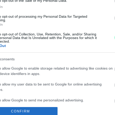
o opt-out of the Sale of my Personal Data.
In
ORIGO, HOGY EURÓPA ÉLMEZŐNYÉBEN A MAGYAR N
to opt-out of processing my Personal Data for Targeted
ing.
In
, hogy jobban élnek a nyugdíjasok, a buktató, hogy a 
o opt-out of Collection, Use, Retention, Sale, and/or Sharing
ersonal Data that Is Unrelated with the Purposes for which it
lected.
Out
R PÉNTEKEN ÁTUTALTÁK A NYUGDÍJAKAT
consents
o allow Google to enable storage related to advertising like cookies on
evice identifiers in apps.
NYUGDÍJAST: "ÚGY LÁTOM, TELEFONÁLNI VAN MÉ
o allow my user data to be sent to Google for online advertising
s.
to allow Google to send me personalized advertising.
JA A NYUGDÍJAKAT
CONFIRM
o allow Google to enable storage related to analytics like cookies on