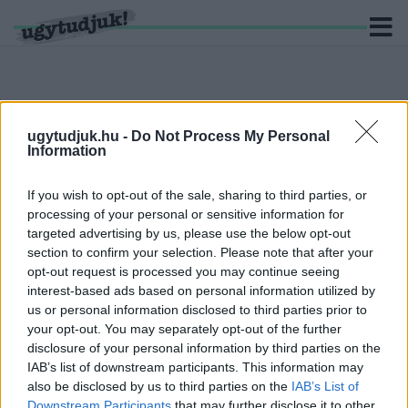
ugytudjuk.hu -
Do Not Process My Personal
KERESÉS
Information
6 hír találató a(z) "Nemes Jeles László" cimkével ellátva.
If you wish to opt-out of the sale, sharing to third parties, or
processing of your personal or sensitive information for
"SAUL FIA-STÍLUSBAN" FORGATTÁK A
targeted advertising by us, please use the below opt-out
TRÓNOK HARCA UTOLSÓ ÉVADÁNAK EGYIK
section to confirm your selection. Please note that after your
JELENETÉT
opt-out request is processed you may continue seeing
interest-based ads based on personal information utilized by
2019. augusztus. 03. 14:33
Büszkeség.
us or personal information disclosed to third parties prior to
your opt-out. You may separately opt-out of the further
DÍJAT NYERT NEMES JELES LÁSZLÓ
disclosure of your personal information by third parties on the
NAPSZÁLLTA CÍMŰ FILMJE CANNES-BAN
IAB’s list of downstream participants. This information may
2019. május. 19. 14:58
also be disclosed by us to third parties on the
IAB’s List of
Siker.
Downstream Participants
that may further disclose it to other