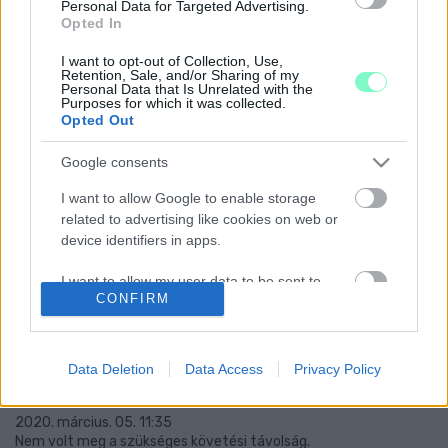
Personal Data for Targeted Advertising.
2020. május. 18. 16:58
Opted In
A két román államporgárt gyanúsítják az elmúlt időszakban
elkövetett mosonmagyaróvári és győri bűncselekmények
I want to opt-out of Collection, Use,
elkövetésével.
Retention, Sale, and/or Sharing of my
Personal Data that Is Unrelated with the
VASCSŐVEL, VALAMINT GÁZ- ÉS
Purposes for which it was collected.
RIASZTÓFEGYVERREL AKARTA RENDEZNI
Opted Out
VITÁJUKAT KÉT GYŐRI FÉRFI
MOSONMAGYARÓVÁRON
Google consents
2020. Április. 14. 09:02
I want to allow Google to enable storage
A rendőrök elfogták őket.
related to advertising like cookies on web or
ELFOGTÁK AZT A MOSONMAGYARÓVÁRI
device identifiers in apps.
FÉRFIT, AKI EGY FIATAL NŐT MOLESZTÁLT
I want to allow my user data to be sent to
2020. március. 11. 10:29
CONFIRM
Google for online advertising purposes.
Simán megtapogatta az utcán a lányt.
ANNYIRA A SEGGÉBEN MENT A MÁSIK AUTÓ,
I want to allow Google to send me
HOGY MOSONMAGYARÓVÁRNÁL VÉGÜL SZÓ
personalized advertising.
Data Deletion
Data Access
Privacy Policy
SZERINT LETOLTA AZ ÚTRÓL A VÉTLEN
SOFŐRT
I want to allow Google to enable storage
2020. március. 05. 11:35
related to analytics like cookies on web or
Nem volt meg a szükséges követési távolság.
device identifiers in apps.