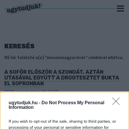
KERESÉS
85 hír találató a(z) "mosonmagyaróvár" cimkével ellátva.
A SOFŐR ELŐSZÖR A SZONDÁT, AZTÁN
UTASÁVAL EGYÜTT A DROGTESZTET BUKTA
EL SOPRONBAN
2020. szeptember. 24. 07:20
Aznap este Mosonmagyaróváron is előállítottak kábítószerügy
ugytudjuk.hu -
Do Not Process My Personal
miatt egy 33 éves férfit.
Information
TÖBBSZÖR IS ELVITTE FŐBÉRLŐJE AUTÓJÁT
ANNAK TUDTA NÉLKÜL
If you wish to opt-out of the sale, sharing to third parties, or
2020. szeptember. 18. 06:43
processing of your personal or sensitive information for